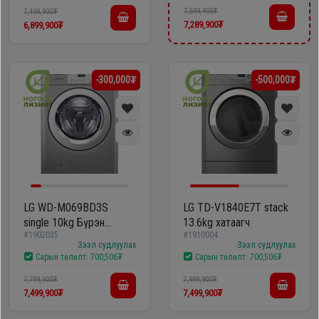
7,599,900₮
7,499,900₮
7,289,900₮
6,899,900₮
-300,000₮
-500,000₮
LG WD-M069BD3S
LG TD-V1840E7T stack
single 10kg Бүрэн
13.6kg хатаагч
#1902035
#1910004
автомат угаалгын
Зээл судлуулах
Зээл судлуулах
машин
Сарын төлөлт:
700,506₮
Сарын төлөлт:
700,506₮
7,799,900₮
7,999,900₮
7,499,900₮
7,499,900₮