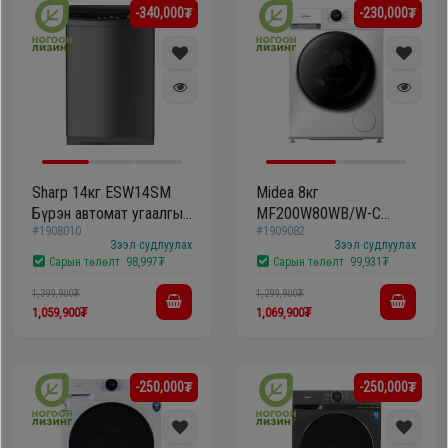
-340,000₮
-230,000₮
Дагалдах
хэрэгсэл
Sharp 14кг ESW14SM
Midea 8кг
Бүрэн автомат угаалгын
MF200W80WB/W-C
#1908010
#1909082
машин
Бүрэн автомат угаалгын
Зээл судлуулах
Зээл судлуулах
машин
Сарын төлөлт:
98,997₮
Сарын төлөлт:
99,931₮
1,399,900₮
1,299,900₮
1,059,900₮
1,069,900₮
-250,000₮
-250,000₮