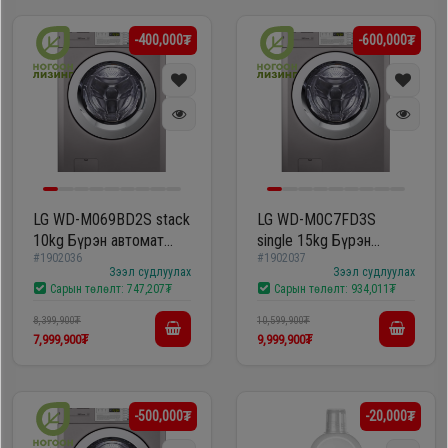
-400,000₮
-600,000₮
LG WD-M069BD2S stack
LG WD-M0C7FD3S
10kg Бүрэн автомат
single 15kg Бүрэн
#1902036
#1902037
угаалгын машин
автомат угаалгын
Зээл судлуулах
Зээл судлуулах
машин
Сарын төлөлт:
747,207₮
Сарын төлөлт:
934,011₮
8,399,900₮
10,599,900₮
7,999,900₮
9,999,900₮
-500,000₮
-20,000₮