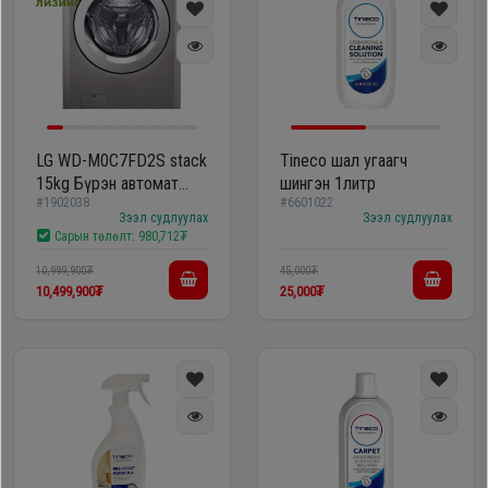
LG WD-M0C7FD2S stack
Tineco шал угаагч
15kg Бүрэн автомат
шингэн 1литр
#1902038
#6601022
угаалгын машин
Зээл судлуулах
Зээл судлуулах
Сарын төлөлт:
980,712₮
10,999,900₮
45,000₮
10,499,900₮
25,000₮