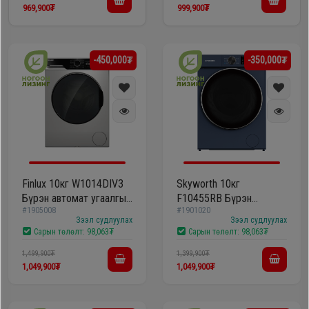
969,900₮
999,900₮
Oppo
-450,000₮
-350,000₮
Mi
Infinix
Huawei
Tablet
Finlux 10кг W1014DIV3
Skyworth 10кг
Бүрэн автомат угаалгын
F10455RB Бүрэн
#1905008
#1901020
машин
автомат угаалгын
Зээл судлуулах
Зээл судлуулах
Ухаалаг
машин
Сарын төлөлт:
98,063₮
Сарын төлөлт:
98,063₮
Цаг
1,499,900₮
1,399,900₮
1,049,900₮
1,049,900₮
Чихэвч