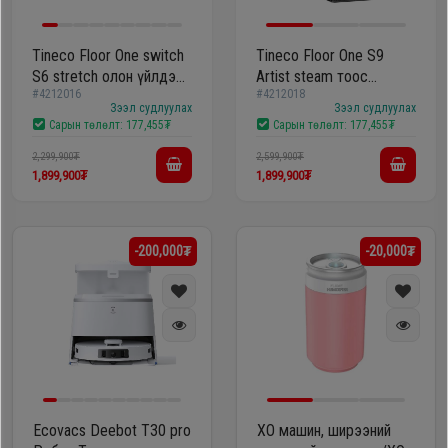
Tineco Floor One switch
Tineco Floor One S9
S6 stretch олон үйлдэлт
Artist steam тоос
#4212016
#4212018
ухаалаг цэвэрлэгээний
сорогч болон шал
Зээл судлуулах
Зээл судлуулах
багц
угаагч
Сарын төлөлт:
177,455₮
Сарын төлөлт:
177,455₮
2,299,900₮
2,599,900₮
1,899,900₮
1,899,900₮
-200,000₮
-20,000₮
Ecovacs Deebot T30 pro
XO машин, ширээний