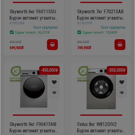
Гал
тогоо
Гэр ахуйн
Skyworth 6кг F60115SU
Skyworth 7кг F70215AB
Бүрэн автомат угаалгын
Бүрэн автомат угаалгын
цахилгаан
#1901004
#1901018
машин
машин
Гэр
бараа
Зээл судлуулах
Зээл судлуулах
Сарын төлөлт:
65,373₮
Сарын төлөлт:
70,043₮
ахуйн
цахилгаан
899,900₮
899,900₮
Угаалгын
699,900₮
749,900₮
бараа
машин
-430,000₮
-350,000₮
Зөөврийн
Угаалгын
компьютер
машин
Хөргөгч,
Хөлдөөгч
Зөөврийн
компьютер
Skyworth 9кг F90415NB
Finlux 8кг W812DIV2
Плитк,
Бүрэн автомат угаалгын
Бүрэн автомат угаалгын
Шарах