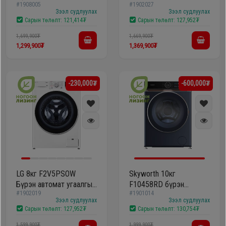
#1908005
#1902027
машин
машин
Зээл судлуулах
Зээл судлуулах
Сарын төлөлт:
121,414₮
Сарын төлөлт:
127,952₮
1,699,900₮
1,669,900₮
1,299,900₮
1,369,900₮
-230,000₮
-600,000₮
LG 8кг F2V5PSOW
Skyworth 10кг
Бүрэн автомат угаалгын
F10458RD бүрэн
#1902019
#1901014
машин
автомат угаалгын
Зээл судлуулах
Зээл судлуулах
машин
Сарын төлөлт:
127,952₮
Сарын төлөлт:
130,754₮
1,599,900₮
1,999,900₮