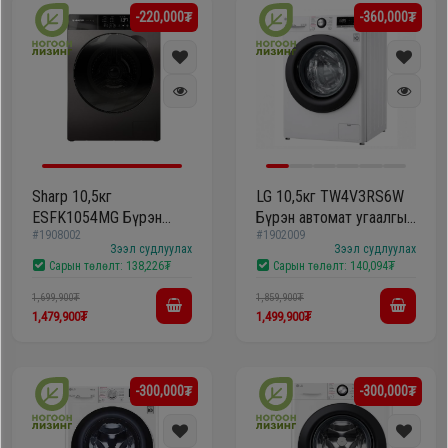
-220,000₮
-360,000₮
Sharp 10,5кг
LG 10,5кг TW4V3RS6W
ESFK1054MG Бүрэн
Бүрэн автомат угаалгын
#1908002
#1902009
автомат угаалгын
машин
Зээл судлуулах
Зээл судлуулах
машин
Сарын төлөлт:
138,226₮
Сарын төлөлт:
140,094₮
1,699,900₮
1,859,900₮
1,479,900₮
1,499,900₮
-300,000₮
-300,000₮