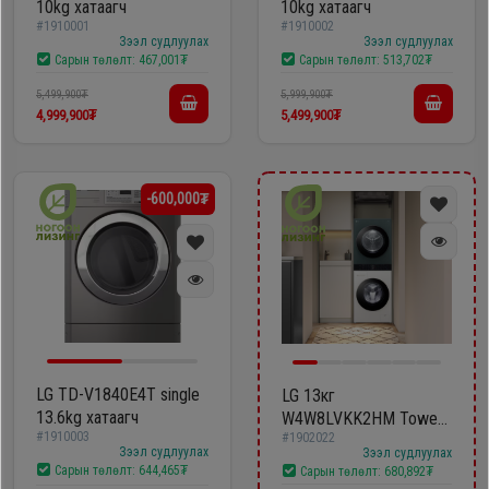
10kg хатаагч
10kg хатаагч
#1910001
#1910002
Зээл судлуулах
Зээл судлуулах
Сарын төлөлт:
467,001₮
Сарын төлөлт:
513,702₮
5,499,900₮
5,999,900₮
4,999,900₮
5,499,900₮
-600,000₮
LG TD-V1840E4T single
LG 13кг
13.6kg хатаагч
W4W8LVKK2HM Tower
#1910003
#1902022
хатаагчтай бүрэн
Зээл судлуулах
Зээл судлуулах
автомат угаалгын
Сарын төлөлт:
644,465₮
Сарын төлөлт:
680,892₮
машин