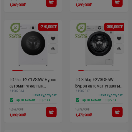
1,369,900₮
1,399,900₮
-270,000₮
-300,000₮
LG 9кг F2Y1VS5W Бүрэн
LG 8.5kg F2V3GS6W
автомат угаалгын
Бүрэн автомат угаалгын
#1902034
#1902017
машин
машин
Зээл судлуулах
Зээл судлуулах
Сарын төлөлт:
130,754₮
Сарын төлөлт:
138,226₮
1,669,900₮
1,779,900₮
1,399,900₮
1,479,900₮