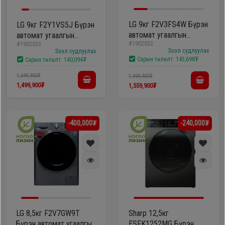
LG 9кг F2V3FS4W Бүрэн
LG 9кг F2Y1VS5J Бүрэн
автомат угаалгын
автомат угаалгын
#1902032
#1902033
машин
машин
Зээл судлуулах
Зээл судлуулах
Сарын төлөлт:
145,698₮
Сарын төлөлт:
140,094₮
1,699,900₮
1,999,900₮
1,499,900₮
1,559,900₮
-400,000₮
-240,000₮
LG 8,5кг F2V7GW9T
Sharp 12,5кг
Бүрэн автомат угаалгын
ESFK1252MG Бүрэн