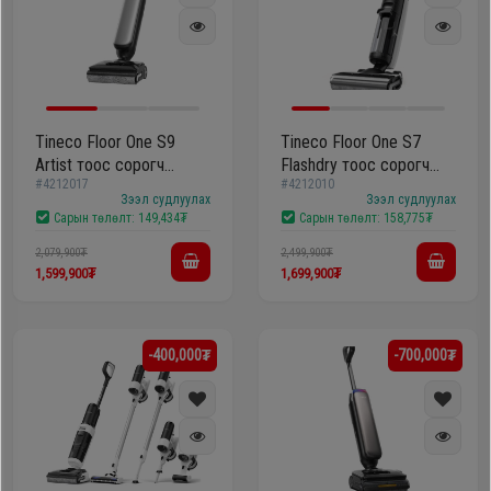
Tineco Floor One S9
Tineco Floor One S7
Artist тоос сорогч
Flashdry тоос сорогч
#4212017
#4212010
болон шал угаагч
болон шал угаагч
Зээл судлуулах
Зээл судлуулах
Сарын төлөлт:
149,434₮
Сарын төлөлт:
158,775₮
2,079,900₮
2,499,900₮
1,599,900₮
1,699,900₮
-400,000₮
-700,000₮