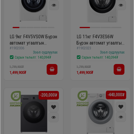
LG 9кг F4V5VS0W Бүрэн
LG 11кг F4V3ES6W
автомат угаалгын
Бүрэн автомат угаалгын
#1902006
#1902023
машин
машин
Зээл судлуулах
Зээл судлуулах
Сарын төлөлт:
140,094₮
Сарын төлөлт:
140,094₮
1,799,900₮
1,799,900₮
1,499,900₮
1,499,900₮
-440,000₮
-200,000₮