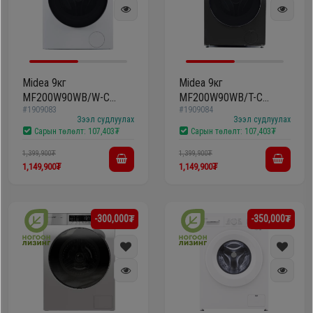
Midea 9кг
Midea 9кг
MF200W90WB/W-C
MF200W90WB/T-C
#1909083
#1909084
Бүрэн автомат угаалгын
Бүрэн автомат угаалгын
Зээл судлуулах
Зээл судлуулах
машин
машин
Сарын төлөлт:
107,403₮
Сарын төлөлт:
107,403₮
1,399,900₮
1,399,900₮
1,149,900₮
1,149,900₮
-300,000₮
-350,000₮