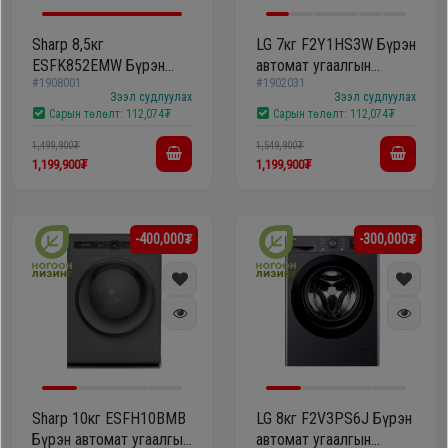
Sharp 8,5кг
LG 7кг F2Y1HS3W Бүрэн
ESFK852EMW Бүрэн
автомат угаалгын
#1908001
#1902031
автомат угаалгын
машин
Зээл судлуулах
Зээл судлуулах
машин
Сарын төлөлт:
112,074₮
Сарын төлөлт:
112,074₮
1,499,900₮
1,549,900₮
1,199,900₮
1,199,900₮
-400,000₮
-300,000₮
Sharp 10кг ESFH10BMB
LG 8кг F2V3PS6J Бүрэн
Бүрэн автомат угаалгын
автомат угаалгын