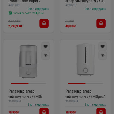
Робот Тоос сорогч
агаар чийгшүүлэгч /XO
#4212001
#2402151
HF08/
Зээл судлуулах
Зээл судлуулах
Сарын төлөлт:
214,816₮
2,499,900₮
60,000₮
2,299,900₮
40,000₮
Panasonic агаар
Panasonic агаар
чийгшүүлэгч /FE-40/
чийгшүүлэгч /FE-40pro/
#5101003
#5101004
Зээл судлуулах
Зээл судлуулах
79,900₮
99,900₮