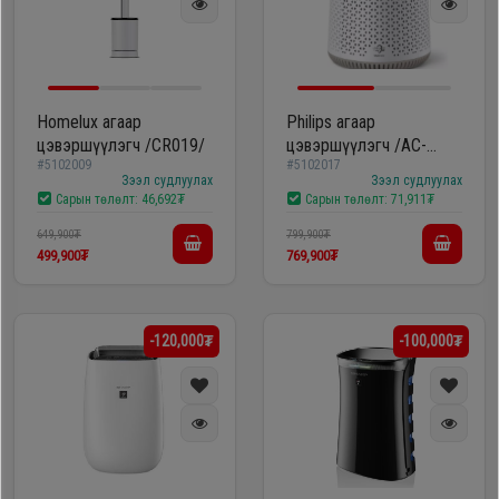
Homelux агаар
Philips агаар
цэвэршүүлэгч /CR019/
цэвэршүүлэгч /AC-
#5102009
#5102017
0650/10/
Зээл судлуулах
Зээл судлуулах
Сарын төлөлт:
46,692₮
Сарын төлөлт:
71,911₮
649,900₮
799,900₮
499,900₮
769,900₮
-120,000₮
-100,000₮