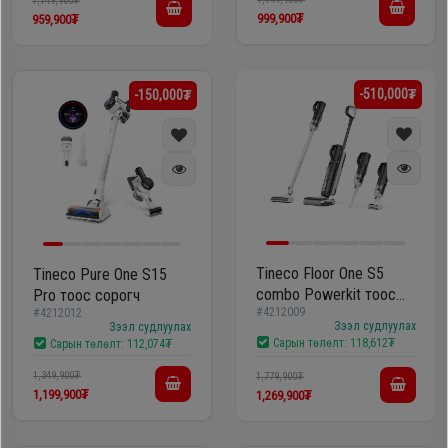
1,149,900₮
999,900₮
959,900₮
-510,000₮
-150,000₮
Tineco Floor One S5
Tineco Pure One S15
combo Powerkit тоос
Pro тоос сорогч
#4212009
#4212012
сорогч болон шал
Зээл судлуулах
Зээл судлуулах
угаагч
Сарын төлөлт:
118,612₮
Сарын төлөлт:
112,074₮
1,349,900₮
1,779,900₮
1,199,900₮
1,269,900₮