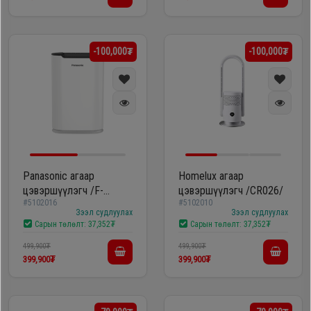
-100,000₮
-100,000₮
Panasonic агаар
Homelux агаар
цэвэршүүлэгч /F-
цэвэршүүлэгч /CR026/
#5102016
#5102010
FXP30C/
Зээл судлуулах
Зээл судлуулах
Сарын төлөлт:
37,352₮
Сарын төлөлт:
37,352₮
499,900₮
499,900₮
399,900₮
399,900₮