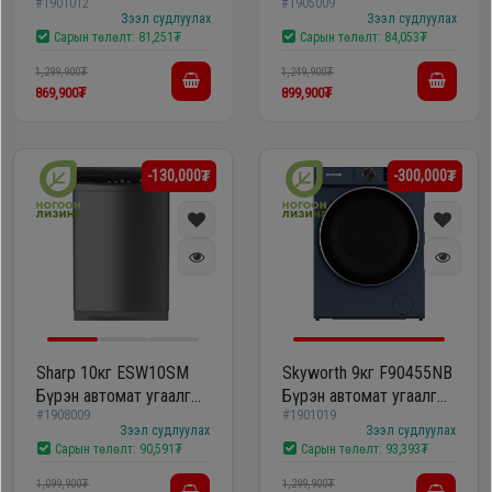
#1901012
#1905009
машин
машин
шүүгээ
Зээл судлуулах
Зээл судлуулах
Хөргөгч,
Сарын төлөлт:
81,251₮
Сарын төлөлт:
84,053₮
Хөлдөөгч
1,299,900₮
1,249,900₮
Тавилга
869,900₮
899,900₮
Плитк,
Эйр
Шарах
-130,000₮
-300,000₮
кондишн
шүүгээ
ГАР
Тавилга
УТАС
Sharp 10кг ESW10SM
Skyworth 9кг F90455NB
Эйр
Apple
Бүрэн автомат угаалгын
Бүрэн автомат угаалгын
кондишн
#1908009
#1901019
машин
машин
Зээл судлуулах
Зээл судлуулах
Сарын төлөлт:
90,591₮
Сарын төлөлт:
93,393₮
Samsung
1,099,900₮
1,299,900₮