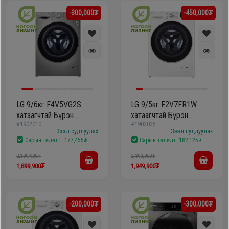
-300,000₮
-450,000₮
LG 9/6кг F4V5VG2S
LG 9/5кг F2V7FR1W
хатаагчтай Бүрэн
хатаагчтай Бүрэн
#1902010
#1902025
автомат угаалгын
автомат угаалгын
Зээл судлуулах
Зээл судлуулах
машин
машин
Сарын төлөлт:
177,455₮
Сарын төлөлт:
182,125₮
2,199,900₮
2,399,900₮
1,899,900₮
1,949,900₮
-200,000₮
-300,000₮