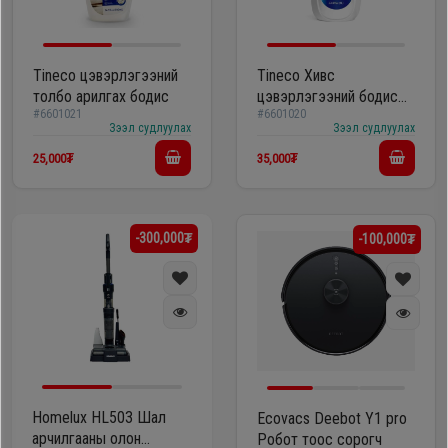
Tineco цэвэрлэгээний
Tineco Хивс
толбо арилгах бодис
цэвэрлэгээний бодис
#6601021
#6601020
1литр
Зээл судлуулах
Зээл судлуулах
25,000₮
35,000₮
-300,000₮
-100,000₮
Homelux HL503 Шал
Ecovacs Deebot Y1 pro
арчилгааны олон
Робот тоос сорогч