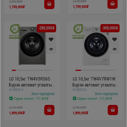
2,199,900₮
2,399,900₮
1,799,900₮
1,799,900₮
-280,000₮
-300,000₮
LG 10,5кг TW4V3RS6S
LG 10,5кг TW4V7RW1W
Бүрэн автомат угаалгын
Бүрэн автомат угаалгын
#1902014
#1902015
машин
машин
Зээл судлуулах
Зээл судлуулах
Сарын төлөлт:
177,455₮
Сарын төлөлт:
177,455₮
2,179,900₮
2,199,900₮
1,899,900₮
1,899,900₮