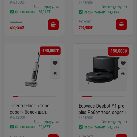
#4210005
үйлдэлт тоос сорогч
#4212004
Зээл судлуулах
Зээл судлуулах
Сарын төлөлт:
65,373₮
Сарын төлөлт:
74,713₮
899,900₮
999,900₮
799,900₮
699,900₮
-190,000₮
-150,000₮
Tineco IFloor 5 тоос
Ecovacs Deebot Y1 pro
сорогч болон шал
plus Робот тоос сорогч
#4212008
угаагч
#4212005
Зээл судлуулах
Зээл судлуулах
Сарын төлөлт:
89,657₮
Сарын төлөлт:
93,393₮
1,149,900₮