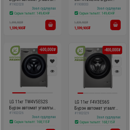
#1902028
#1908003
машин
автомат угаалгын
Зээл судлуулах
Зээл судлуулах
машин
Сарын төлөлт:
149,434₮
Сарын төлөлт:
149,434₮
1,999,900₮
1,839,900₮
1,599,900₮
1,599,900₮
-600,000₮
-400,000₮
LG 11кг TW4V5ES2S
LG 11кг F4V3ES6S
Бүрэн автомат угаалгын
Бүрэн автомат угаалгын
#1902026
машин
#1902029
машин
Зээл судлуулах
Зээл судлуулах
Сарын төлөлт:
168,115₮
Сарын төлөлт:
168,115₮