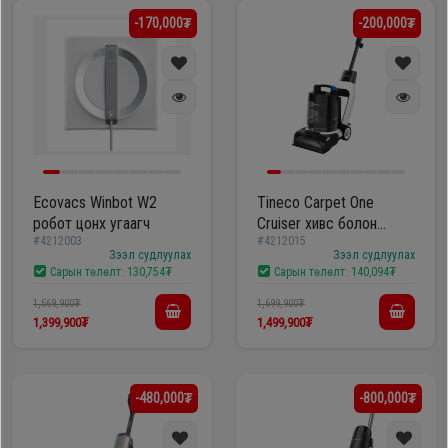
-170,000₮
-200,000₮
Ecovacs Winbot W2
Tineco Carpet One
робот цонх угаагч
Cruiser хивс болон
#4212003
#4212015
буйдан угаагч
Зээл судлуулах
Зээл судлуулах
Сарын төлөлт:
130,754₮
Сарын төлөлт:
140,094₮
1,569,900₮
1,699,900₮
1,399,900₮
1,499,900₮
-480,000₮
-800,000₮