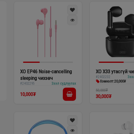
XO EP46 Noise-cancelling
XO X33 утасгүй ч
#2402232
Зээ
sleeping чихэвч
Хэмнэлт:
20,000₮
#2402295
Зээл судлуулах
50,000₮
10,000₮
30,000₮