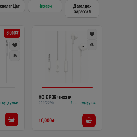
Mi
Infinix
Huawei
Tablet
-8,000₮
XO EP39 чихэвч
л судлуулах
#2402296
Зээл судлуулах
10,000₮