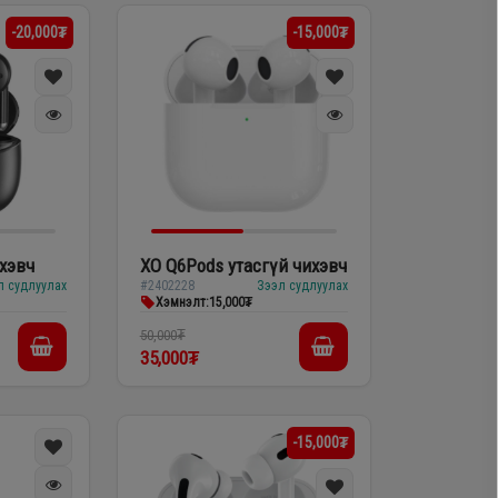
-20,000₮
-15,000₮
ихэвч
XO Q6Pods утасгүй чихэвч
л судлуулах
#2402228
Зээл судлуулах
Хэмнэлт:
15,000₮
50,000₮
35,000₮
-15,000₮