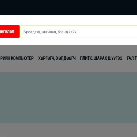
ангилал
ei
ВРИЙН КОМПЬЮТЕР
ХӨРГӨГЧ, ХӨЛДӨӨГЧ
ПЛИТК, ШАРАХ ШҮҮГЭЭ
ГАЛ 
t
лаг
вч
лдах
гсэл