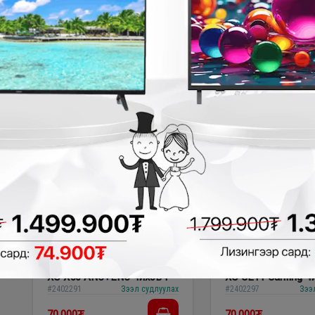
XO BE57 чихэвч
XO X47 Smart чих
#2402309
Зээл судлуулах
#2402294
Зээ
60,000₮
60,000₮
XO X50 ANC+ENC чихэвч
XO GE11 Gaming ч
#2402291
Зээл судлуулах
#2402297
Зээ
70,000₮
70,000₮