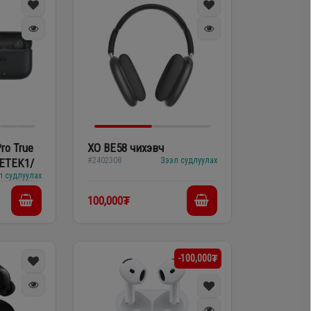
ro True
XO BE58 чихэвч
#2402308
Зээл судлуулах
/ETEK1/
л судлуулах
100,000₮
-100,000₮