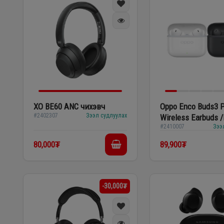
XO BE60 ANC чихэвч
Oppo Enco Buds3 P
#2402307
Зээл судлуулах
Wireless Earbuds 
#2410007
Зээ
80,000₮
89,900₮
-30,000₮