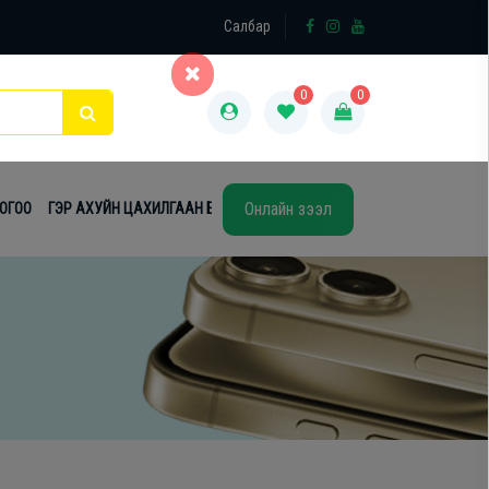
×
Салбар
0
0
Онлайн зээл
ТОГОО
ГЭР АХУЙН ЦАХИЛГААН БАРАА
ТАВИЛГА
ЭЙР КОНДИШН