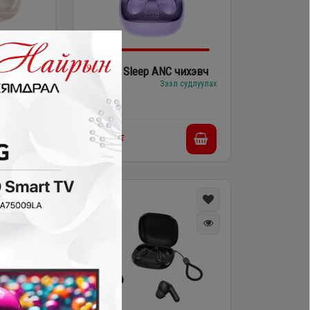
XO G52 Sleep ANC чихэвч
л судлуулах
#2402289
Зээл судлуулах
60,000₮