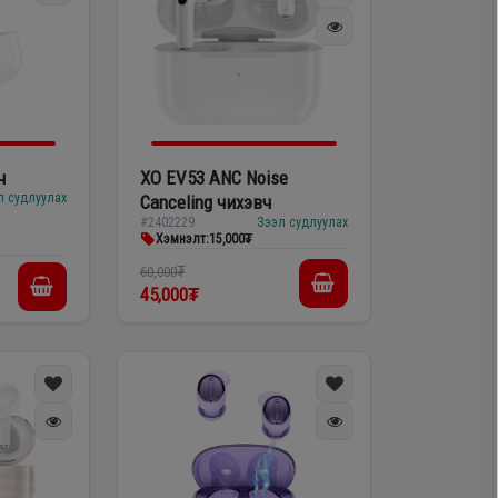
ч
XO EV53 ANC Noise
л судлуулах
Canceling чихэвч
#2402229
Зээл судлуулах
Хэмнэлт:
15,000₮
60,000₮
45,000₮