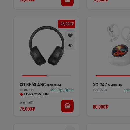
-25,000₮
XO BE53 ANC чихэвч
XO G47 чихэвч
#2402233
Зээл судлуулах
#2402293
Зээ
Хэмнэлт:
25,000₮
100,000₮
80,000₮
75,000₮