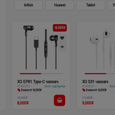
дах
Apple
Samsung
Oppo
сэл
-8,000₮
XO EP81 Type-C чихэвч
XO S31 чихэвч
#2402226
Зээл судлуулах
#2402227
Зээ
Хэмнэлт:
8,000₮
Хэмнэлт:
8,000₮
16,000₮
17,000₮
8,000₮
9,000₮