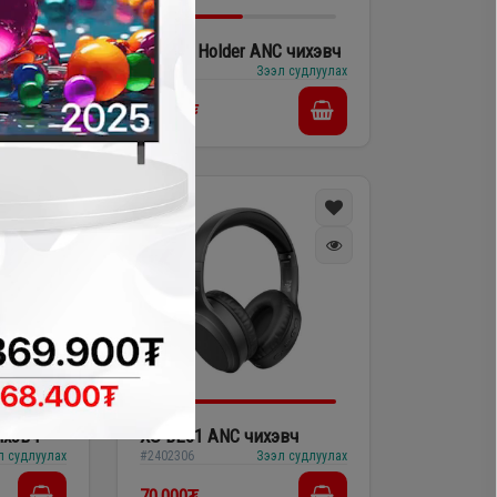
эвч
XO G53 Holder ANC чихэвч
л судлуулах
#2402288
Зээл судлуулах
60,000₮
ихэвч
XO BE61 ANC чихэвч
л судлуулах
#2402306
Зээл судлуулах
70,000₮