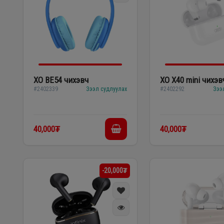
XO BE54 чихэвч
XO X40 mini чихэв
#2402339
Зээл судлуулах
#2402292
Зээ
40,000₮
40,000₮
-20,000₮