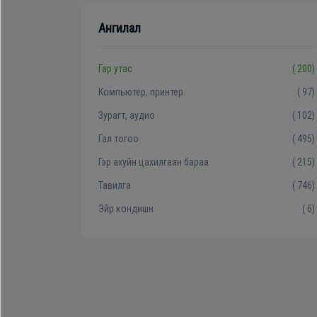
Хөргөгч,
Ангилал
Хөлдөөгч
Гар утас
( 200)
Плитк,
Компьютер, принтер
( 97)
Шарах
Зурагт, аудио
( 102)
шүүгээ
Гал тогоо
( 495)
Гэр ахуйн цахилгаан бараа
( 215)
Тавилга
Тавилга
( 746)
Эйр кондишн
( 6)
Эйр
кондишн