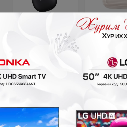
Infinix XE23 утасгүй
XO G38 чихэвч
#2402290
Зээ
чихэвч
#2402180
Зээл судлуулах
Хэмнэлт:
20,000₮
70,000₮
50,000₮
50,000₮