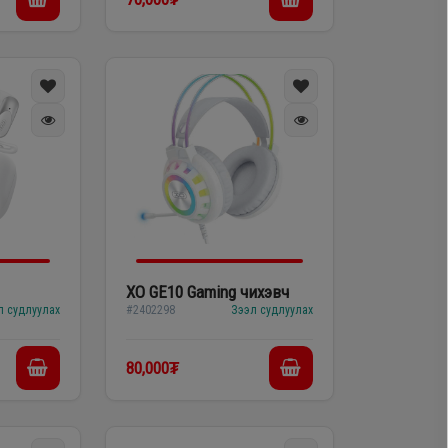
XO GE10 Gaming чихэвч
л судлуулах
#2402298
Зээл судлуулах
80,000₮