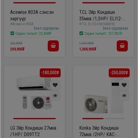
Гал
тогоо
Гэр ахуйн
Acewise 803A сэнсэн
TCL Эйр Кондишн
хөргүүр
35мкв /1,5HP/ ELI12-
цахилгаан
#Acewise 803A
#TCL ELI12-HW/XA82W,
HW/XA82W, B
Гэр
бараа
Зээл судлуулах
Зээл судлуулах
Сарын төлөлт:
22,408₮
Сарын төлөлт:
127,952₮
ахуйн
цахилгаан
259,900₮
1,499,900₮
Угаалгын
239,900₮
1,369,900₮
бараа
машин
Зөөврийн
-180,000₮
-250,000₮
Угаалгын
компьютер
машин
Хөргөгч,
Хөлдөөгч
Зөөврийн
компьютер
Плитк,
LG Эйр Кондишн 27мкв
Konka Эйр Кондишн
/1HP/ D09TT2
72мкв /2HP/ KAC-
Шарах