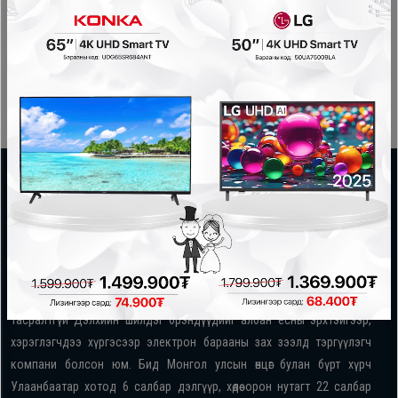
2,499,900₮
2,499,900₮
Oppo
Mi
Infinix
Huawei
Tablet
Ухаалаг
Манай компани нь 2007 онд байгуулагдсан ба өдийг хүртэл
Цаг
тасралтгүй Дэлхийн шилдэг брэндүүдийг албан ёсны эрхтэйгээр,
хэрэглэгчдээ хүргэсээр электрон барааны зах зээлд тэргүүлэгч
Чихэвч
компани болсон юм. Бид Монгол улсын өнцөг булан бүрт хүрч
Улаанбаатар хотод 6 салбар дэлгүүр, хөдөө орон нутагт 22 салбар