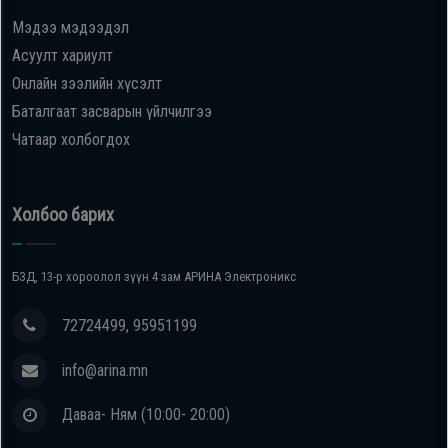
Мэдээ мэдээдэл
Асуулт хариулт
Онлайн зээлийн хүсэлт
Баталгаат засварын үйлчилгээ
Чатаар холбогдох
Холбоо барих
БЗД, 13-р хороолол зүүн 4 зам АРИНА Электроникс
72724499, 95951199
info@arina.mn
Даваа- Ням (10:00- 20:00)