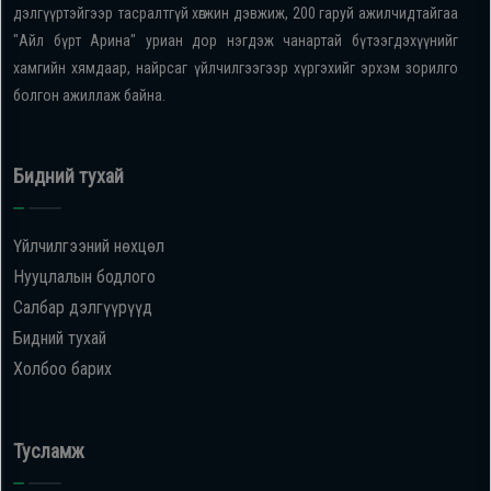
дэлгүүртэйгээр тасралтгүй хөгжин дэвжиж, 200 гаруй ажилчидтайгаа
Дагалдах
"Айл бүрт Арина" уриан дор нэгдэж чанартай бүтээгдэхүүнийг
хэрэгсэл
хамгийн хямдаар, найрсаг үйлчилгээгээр хүргэхийг эрхэм зорилго
болгон ажиллаж байна.
Бидний тухай
Үйлчилгээний нөхцөл
Нууцлалын бодлого
Салбар дэлгүүрүүд
Бидний тухай
Холбоо барих
Тусламж