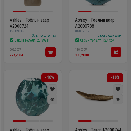
Ashley - Гоёлын ваар
Ashley - Гоёлын ваар
A2000724
A2000738
#8009116
#8009117
Зээл судлуулах
Зээл судлуулах
Сарын төлөлт:
25,892₮
Сарын төлөлт:
12,442₮
308,000₮
148,000₮
277,200₮
133,200₮
- 10%
- 10%
Ashley - Гоёлын ваар
Ashley - Таваг A2000744