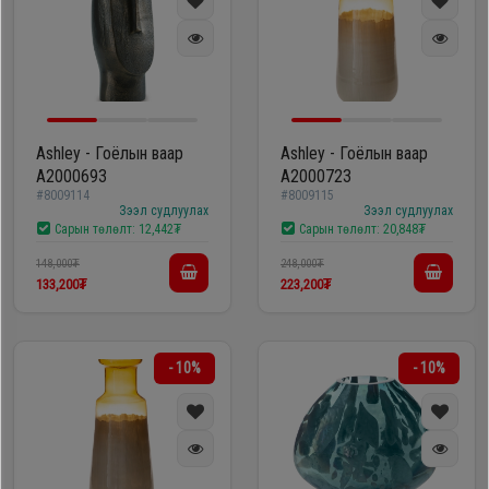
Ashley - Гоёлын ваар
Ashley - Гоёлын ваар
A2000693
A2000723
#8009114
#8009115
Зээл судлуулах
Зээл судлуулах
Сарын төлөлт:
12,442₮
Сарын төлөлт:
20,848₮
148,000₮
248,000₮
133,200₮
223,200₮
- 10%
- 10%