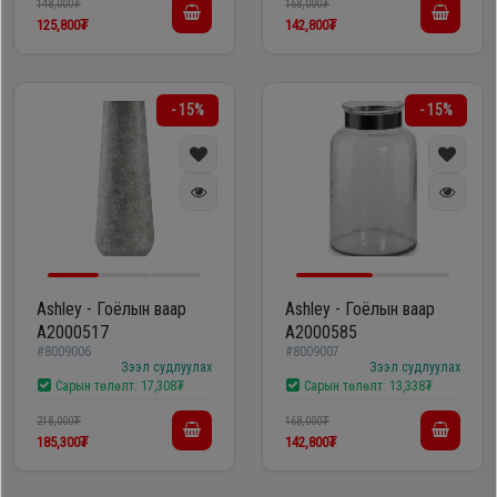
148,000₮
168,000₮
125,800₮
142,800₮
- 15%
- 15%
Ashley - Гоёлын ваар
Ashley - Гоёлын ваар
A2000517
A2000585
#8009006
#8009007
Зээл судлуулах
Зээл судлуулах
Сарын төлөлт:
17,308₮
Сарын төлөлт:
13,338₮
218,000₮
168,000₮
185,300₮
142,800₮