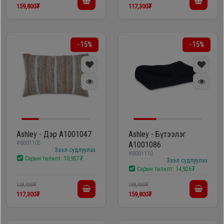
159,800₮
117,300₮
- 15%
- 15%
Ashley - Дэр A1001047
Ashley - Бүтээлэг
#8001105
A1001086
Зээл судлуулах
#8001110
Сарын төлөлт:
10,957₮
Зээл судлуулах
Сарын төлөлт:
14,926₮
138,000₮
188,000₮
117,300₮
159,800₮