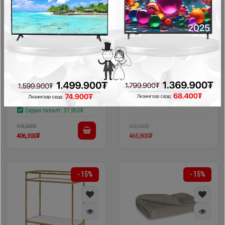
ДУУССАН УДАХГҮЙ ИРНЭ
Ashley - Гоёлын ваар
Ashley - Гоёлын ваар
A2000747
A2000748
#8009024
#8009025
Зээл судлуулах
Зээл судлуулах
Сарын төлөлт:
37,950₮
478,000₮
548,000₮
406,300₮
465,800₮
- 15%
- 15%