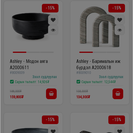
- 15%
- 15%
Ashley - Модон аяга
Ashley - Барималын иж
A2000611
бүрдэл A2000618
#8009009
#8009010
Зээл судлуулах
Зээл судлуулах
Сарын төлөлт:
14,926₮
Сарын төлөлт:
12,544₮
188,000₮
158,000₮
159,800₮
134,300₮
- 15%
- 15%