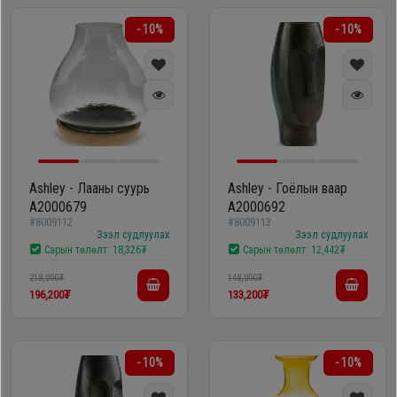
- 10%
- 10%
Ashley - Лааны суурь
Ashley - Гоёлын ваар
A2000679
A2000692
#8009112
#8009113
Зээл судлуулах
Зээл судлуулах
Сарын төлөлт:
18,326₮
Сарын төлөлт:
12,442₮
218,000₮
148,000₮
196,200₮
133,200₮
- 10%
- 10%