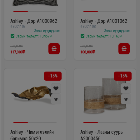
Ashley - Дэр A1000962
Ashley - Дэр A1001062
#8001103
#8001108
Зээл судлуулах
Зээл судлуулах
Сарын төлөлт:
10,957₮
Сарын төлөлт:
10,163₮
138,000₮
128,000₮
117,300₮
108,800₮
- 15%
- 15%
Ashley - Чимэглэлийн
Ashley - Лааны суурь
баримал 50х20
A2000456