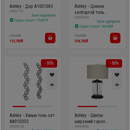
Ashley - Дэр A1001065
Ashley - Цонхон
Oppo
#8001167
хэлбэртэй толь
Зээл судлуулах
#8009089
A8010319
Сарын төлөлт:
10,807₮
Зээл судлуулах
Mi
Сарын төлөлт:
48,448₮
178,000₮
798,000₮
115,700₮
518,700₮
Infinix
Huawei
- 35%
- 30%
Tablet
Ухаалаг
Цаг
Ashley - Ханын толь сет
Ashley - Шилэн
Чихэвч
A8010353
ширээний гэрэл
#8009148
#8009096
L430324