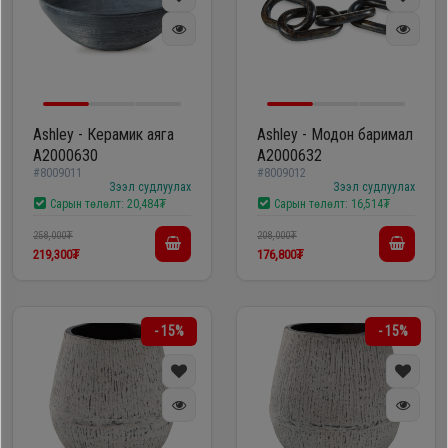
Ashley - Керамик аяга
Ashley - Модон баримал
A2000630
A2000632
#8009011
#8009012
Зээл судлуулах
Зээл судлуулах
Сарын төлөлт:
20,484₮
Сарын төлөлт:
16,514₮
258,000₮
208,000₮
219,300₮
176,800₮
- 15%
- 15%