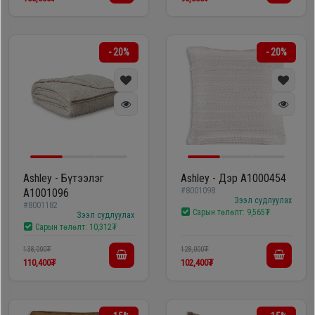
- 20%
- 20%
Ashley - Бүтээлэг
Ashley - Дэр A1000454
#8001098
A1001096
Зээл судлуулах
#8001182
Сарын төлөлт:
9,565₮
Зээл судлуулах
Сарын төлөлт:
10,312₮
138,000₮
128,000₮
110,400₮
102,400₮