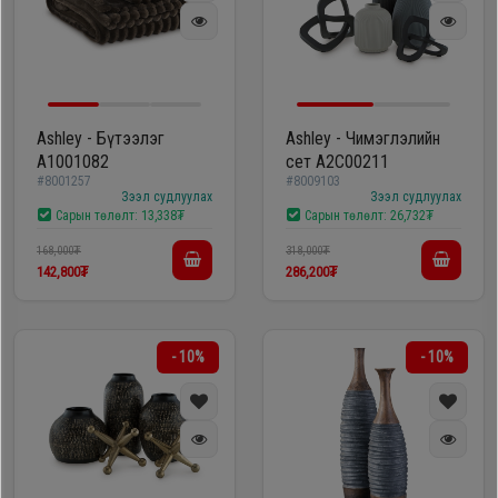
Ashley - Бүтээлэг
Ashley - Чимэглэлийн
A1001082
сет A2C00211
#8001257
#8009103
Зээл судлуулах
Зээл судлуулах
Сарын төлөлт:
13,338₮
Сарын төлөлт:
26,732₮
168,000₮
318,000₮
142,800₮
286,200₮
- 10%
- 10%