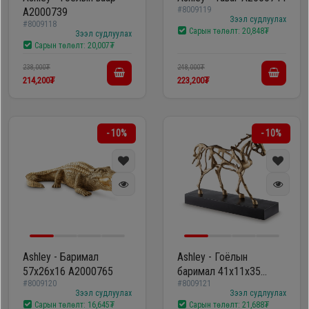
#8009119
A2000739
Зээл судлуулах
#8009118
Сарын төлөлт:
20,848₮
Зээл судлуулах
Сарын төлөлт:
20,007₮
238,000₮
248,000₮
214,200₮
223,200₮
- 10%
- 10%
Ashley - Баримал
Ashley - Гоёлын
57х26х16 A2000765
баримал 41х11х35
#8009120
#8009121
A2000774
Зээл судлуулах
Зээл судлуулах
Сарын төлөлт:
16,645₮
Сарын төлөлт:
21,688₮