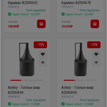
баримал A2000652
баримал A2000670
#8009015
#8009016
Зээл судлуулах
Зээл судлуулах
Сарын төлөлт:
10,163₮
Сарын төлөлт:
12,544₮
128,000₮
158,000₮
108,800₮
134,300₮
- 15%
- 15%
Ashley - Гоёлын ваар
Ashley - Гоёлын ваар
A2000694
A2000695
#8009018
#8009019
Зээл судлуулах
Зээл судлуулах
Сарын төлөлт:
17,308₮
Сарын төлөлт:
17,308₮