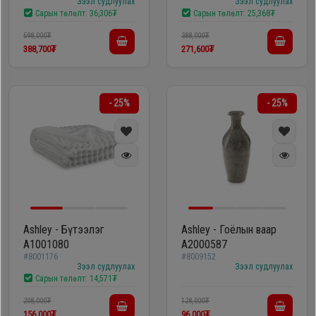
Зээл судлуулах
Зээл судлуулах
Дагалдах
Сарын төлөлт:
36,306₮
Сарын төлөлт:
25,368₮
хэрэгсэл
598,000₮
388,000₮
388,700₮
271,600₮
- 25%
- 25%
Ashley - Бүтээлэг
Ashley - Гоёлын ваар
A1001080
A2000587
#8001176
#8009152
Зээл судлуулах
Зээл судлуулах
Сарын төлөлт:
14,571₮
208,000₮
128,000₮
156,000₮
96,000₮