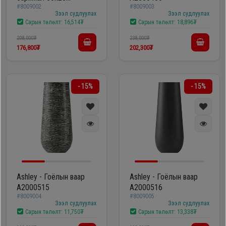
#8009002
#8009003
A2000416
Зээл судлуулах
Зээл судлуулах
Сарын төлөлт:
16,514₮
Сарын төлөлт:
18,896₮
208,000₮
238,000₮
176,800₮
202,300₮
- 15%
- 15%
Ashley - Гоёлын ваар
Ashley - Гоёлын ваар
A2000515
A2000516
#8009004
#8009005
Зээл судлуулах
Зээл судлуулах
Сарын төлөлт:
11,750₮
Сарын төлөлт:
13,338₮