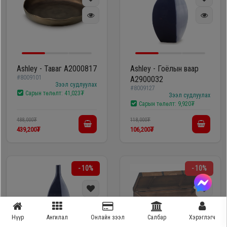
Ashley - Таваг A2000817
Ashley - Гоёлын ваар
#8009101
A2900032
Зээл судлуулах
#8009127
Сарын төлөлт:
41,023₮
Зээл судлуулах
Сарын төлөлт:
9,920₮
488,000₮
118,000₮
439,200₮
106,200₮
- 10%
- 10%
Нүүр
Ангилал
Онлайн зээл
Салбар
Хэрэглэгч