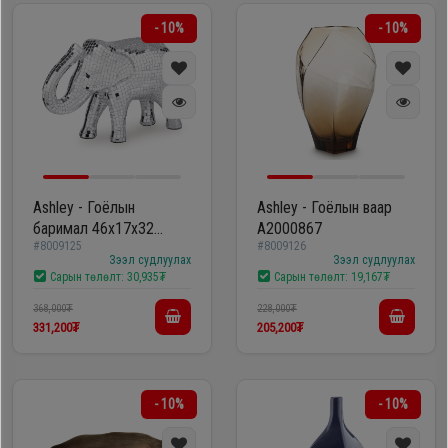
- 10%
- 10%
Ashley - Гоёлын
Ashley - Гоёлын ваар
баримал 46х17х32
A2000867
#8009125
#8009126
A2000834
Зээл судлуулах
Зээл судлуулах
Сарын төлөлт:
30,935₮
Сарын төлөлт:
19,167₮
368,000₮
228,000₮
331,200₮
205,200₮
- 10%
- 10%