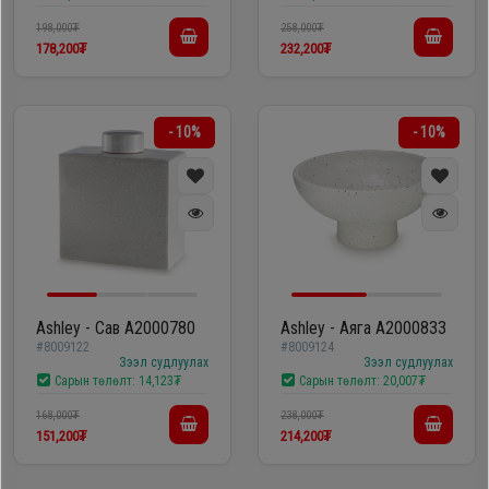
198,000₮
258,000₮
178,200₮
232,200₮
- 10%
- 10%
Ashley - Сав A2000780
Ashley - Аяга A2000833
#8009122
#8009124
Зээл судлуулах
Зээл судлуулах
Сарын төлөлт:
14,123₮
Сарын төлөлт:
20,007₮
168,000₮
238,000₮
151,200₮
214,200₮