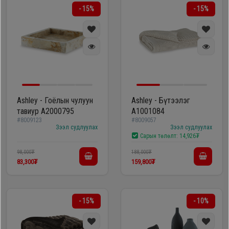
- 15%
- 15%
Ashley - Гоёлын чулуун
Ashley - Бүтээлэг
тавиур A2000795
A1001084
#8009123
#8009057
Зээл судлуулах
Зээл судлуулах
Сарын төлөлт:
14,926₮
98,000₮
188,000₮
83,300₮
159,800₮
- 15%
- 10%