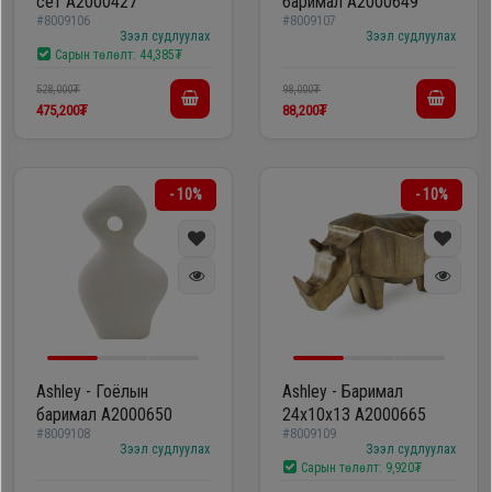
сет A2000427
баримал A2000649
#8009106
#8009107
Зээл судлуулах
Зээл судлуулах
Сарын төлөлт:
44,385₮
528,000₮
98,000₮
475,200₮
88,200₮
- 10%
- 10%
Ashley - Гоёлын
Ashley - Баримал
баримал A2000650
24х10х13 A2000665
#8009108
#8009109
Зээл судлуулах
Зээл судлуулах
Сарын төлөлт:
9,920₮