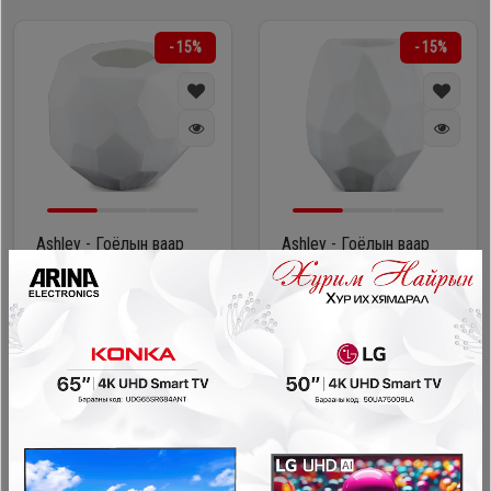
- 15%
- 15%
Ashley - Гоёлын ваар
Ashley - Гоёлын ваар
A2000720
A2000721
#8009022
#8009023
Зээл судлуулах
Зээл судлуулах
Сарын төлөлт:
12,544₮
Сарын төлөлт:
16,514₮
158,000₮
208,000₮
134,300₮
176,800₮
- 15%
- 15%