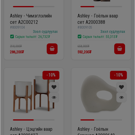
Ashley - Чимэглэлийн
Ashley - Гоёлын ваар
сет A2C00212
сет A2000388
#8009104
#8009105
Зээл судлуулах
Зээл судлуулах
Сарын төлөлт:
26,732₮
Сарын төлөлт:
55,313₮
318,000₮
658,000₮
286,200₮
592,200₮
- 10%
- 10%
Ashley - Цэцгийн ваар
Ashley - Гоёлын