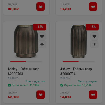
218,000₮
218,000₮
185,300₮
185,300₮
- 15%
- 15%
Ashley - Гоёлын ваар
Ashley - Гоёлын ваар
A2000703
A2000704
#8009020
#8009021
Зээл судлуулах
Зээл судлуулах
Сарын төлөлт:
13,338₮
Сарын төлөлт:
16,514₮
168,000₮
208,000₮
142,800₮
176,800₮