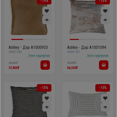
- 15%
- 15%
Ashley - Дэр A1000953
Ashley - Дэр A1001094
#8001180
#8001181
Зээл судлуулах
Зээл судлуулах
68,000₮
78,000₮
57,800₮
66,300₮
- 15%
- 15%