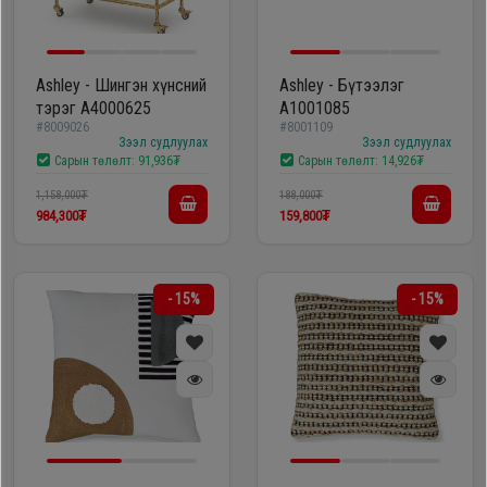
Ashley - Шингэн хүнсний
Ashley - Бүтээлэг
тэрэг A4000625
A1001085
#8009026
#8001109
Зээл судлуулах
Зээл судлуулах
Сарын төлөлт:
91,936₮
Сарын төлөлт:
14,926₮
1,158,000₮
188,000₮
984,300₮
159,800₮
- 15%
- 15%