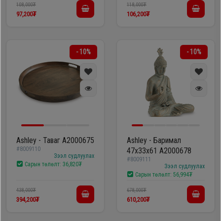
108,000₮
118,000₮
97,200₮
106,200₮
- 10%
- 10%
Ashley - Таваг A2000675
Ashley - Баримал
#8009110
47x33x61 A2000678
Зээл судлуулах
#8009111
Сарын төлөлт:
36,820₮
Зээл судлуулах
Сарын төлөлт:
56,994₮
438,000₮
678,000₮
394,200₮
610,200₮