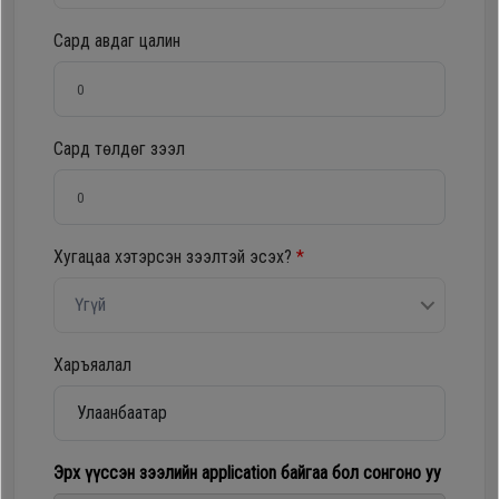
Oppo
Сард авдаг цалин
Mi
Сард төлдөг зээл
Infinix
Huawei
Хугацаа хэтэрсэн зээлтэй эсэх?
*
Tablet
Үгүй
Ухаалаг
Харъяалал
Цаг
Чихэвч
Эрх үүссэн зээлийн application байгаа бол сонгоно уу