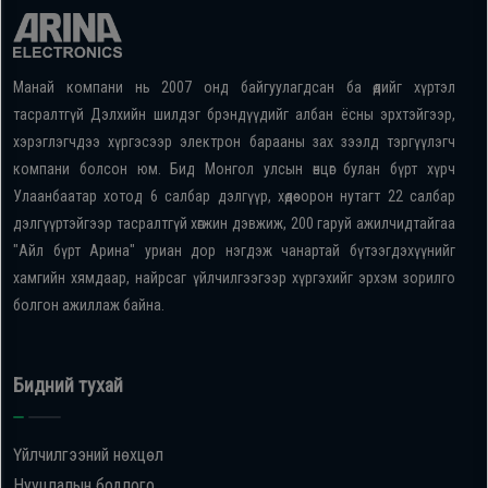
Манай компани нь 2007 онд байгуулагдсан ба өдийг хүртэл
тасралтгүй Дэлхийн шилдэг брэндүүдийг албан ёсны эрхтэйгээр,
хэрэглэгчдээ хүргэсээр электрон барааны зах зээлд тэргүүлэгч
компани болсон юм. Бид Монгол улсын өнцөг булан бүрт хүрч
Улаанбаатар хотод 6 салбар дэлгүүр, хөдөө орон нутагт 22 салбар
дэлгүүртэйгээр тасралтгүй хөгжин дэвжиж, 200 гаруй ажилчидтайгаа
"Айл бүрт Арина" уриан дор нэгдэж чанартай бүтээгдэхүүнийг
хамгийн хямдаар, найрсаг үйлчилгээгээр хүргэхийг эрхэм зорилго
болгон ажиллаж байна.
Бидний тухай
Үйлчилгээний нөхцөл
Нууцлалын бодлого