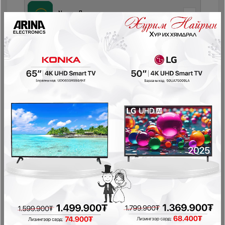
Дагалдах
Numur Лизинг
хэрэгсэл
Соно сонгодог зээл
PayOn - LeaseOn
NetPay - Шимтгэлгүй ав, хүүгүй төл
Pocket - урьдчилгаагүй, шимтгэлгүй
Storepay - урьдчилгаагүй, хүүгүй, шимтгэлгүй