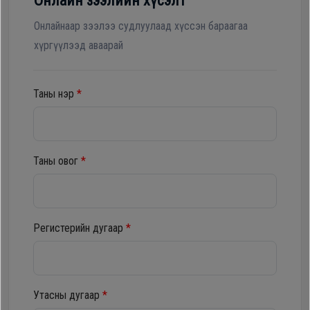
Онлайн зээлийн хүсэлт
Гал
тогоо
Гэр ахуйн
Онлайнаар зээлээ судлуулаад хүссэн бараагаа
цахилгаан
хүргүүлээд аваарай
Гэр
бараа
ахуйн
Таны нэр
*
цахилгаан
Угаалгын
бараа
машин
Таны овог
*
Зөөврийн
Угаалгын
компьютер
машин
Хөргөгч,
Регистерийн дугаар
*
Хөлдөөгч
Зөөврийн
компьютер
Плитк,
Утасны дугаар
*
Шарах