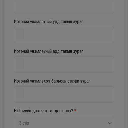
шүүгээ
Хөргөгч,
Хөлдөөгч
Иргэний үнэмлэхний урд талын зураг
Тавилга
Плитк,
Эйр
Шарах
кондишн
Иргэний үнэмлэхний ард талын зураг
шүүгээ
ГАР
Тавилга
УТАС
Иргэний үнэмлэхээ барьсан селфи зураг
Эйр
Apple
кондишн
Нийгмийн даатгал төлдөг эсэх?
*
Samsung
3 сар