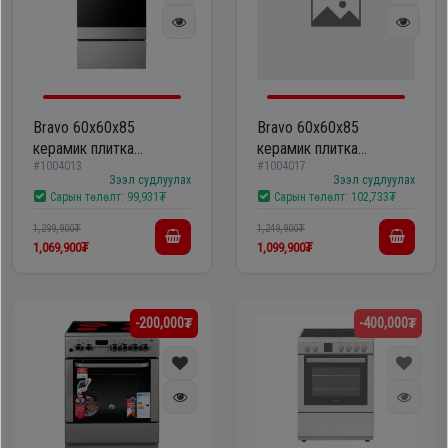
Bravo 60х60х85
Bravo 60х60х85
керамик плитка
керамик плитка
#1004013
#1004017
/F6SFC31E4ME-SS inox/
/F6SFC32E4ME-CG/
Зээл судлуулах
Зээл судлуулах
Сарын төлөлт:
99,931₮
Сарын төлөлт:
102,733₮
1,299,900₮
1,249,900₮
1,069,900₮
1,099,900₮
-200,000₮
-400,000₮