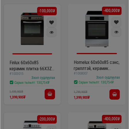
-400,000₮
-100,000₮
Homelux 60х60x85 сэнс,
Finlux 60х60x85
гриллтэй, керамик
керамик плитка 66X3Z-
#1008007
#1003015
плитка
HA-P
Зээл судлуулах
Зээл судлуулах
/DK60TC7010S33+DT6001D/
Сарын төлөлт:
130,754₮
Сарын төлөлт:
130,754₮
1,499,900₮
1,799,900₮
1,399,900₮
1,399,900₮
-400,000₮
-200,000₮