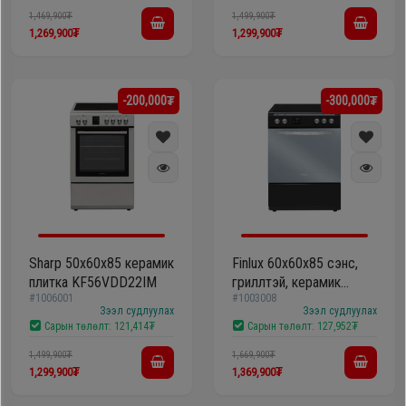
1,469,900₮
1,499,900₮
1,269,900₮
1,299,900₮
-200,000₮
-300,000₮
Sharp 50х60х85 керамик
Finlux 60х60x85 сэнс,
плитка KF56VDD22IM
гриллтэй, керамик
#1006001
#1003008
плитка 66B3Z
Зээл судлуулах
Зээл судлуулах
Сарын төлөлт:
121,414₮
Сарын төлөлт:
127,952₮
1,499,900₮
1,669,900₮
1,299,900₮
1,369,900₮