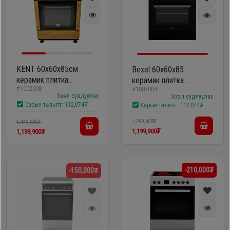
KENT 60х60x85см
Bexel 60х60х85
керамик плитка
керамик плитка
#1002008
VG6056XXVU
#1007004
/VTC6608XB/
Зээл судлуулах
Зээл судлуулах
Сарын төлөлт:
112,074₮
Сарын төлөлт:
112,074₮
1,299,900₮
1,449,900₮
1,199,900₮
1,199,900₮
-210,000₮
-150,000₮