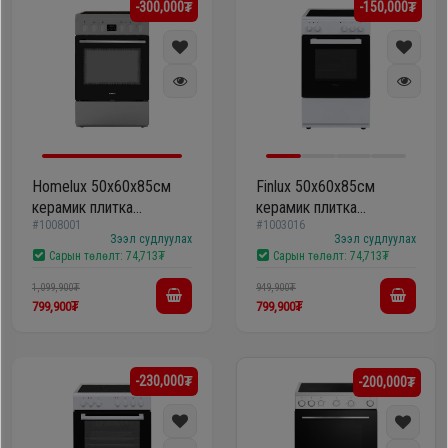
-300,000₮
-150,000₮
шүүгээ
Хөргөгч,
Хөлдөөгч
Тавилга
Плитк,
Эйр
Шарах
кондишн
шүүгээ
Homelux 50х60х85см
Finlux 50х60х85см
керамик плитка
керамик плитка
#1008001
#1003016
FS5060SHL
5060XEDW
Зээл судлуулах
Зээл судлуулах
ГАР
Сарын төлөлт:
74,713₮
Сарын төлөлт:
74,713₮
Тавилга
УТАС
1,099,900₮
949,900₮
799,900₮
799,900₮
Эйр
Apple
кондишн
-230,000₮
-200,000₮
Samsung