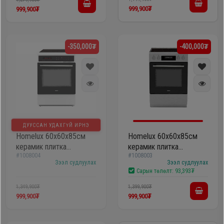
999,900₮
999,900₮
-350,000₮
-400,000₮
ДУУССАН УДАХГҮЙ ИРНЭ
Homelux 60х60х85см
Homelux 60х60х85см
керамик плитка
керамик плитка
#1008004
#1008003
FS6060WHL
FS6060SHL
Зээл судлуулах
Зээл судлуулах
Сарын төлөлт:
93,393₮
1,349,900₮
1,399,900₮
999,900₮
999,900₮