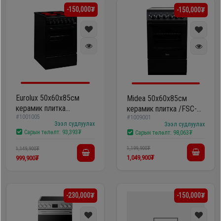
-150,000₮
-150,000₮
Eurolux 50х60x85см
Midea 50х60х85см
керамик плитка
керамик плитка /FSC-
#1001005
F5043NECB
#1009001
506EB/
Зээл судлуулах
Зээл судлуулах
Сарын төлөлт:
93,393₮
Сарын төлөлт:
98,063₮
1,199,900₮
1,149,900₮
1,049,900₮
999,900₮
-230,000₮
-150,000₮