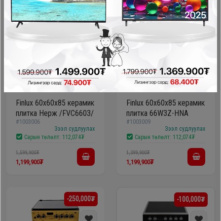
-400,000₮
-200,000₮
Finlux 60x60x85 керамик
Finlux 60х60x85 керамик
плитка Нерж /FVC6603/
плитка 66W3Z-HNA
#1003006
#1003009
Зээл судлуулах
Зээл судлуулах
Сарын төлөлт:
112,074₮
Сарын төлөлт:
112,074₮
1,599,900₮
1,399,900₮
1,199,900₮
1,199,900₮
-250,000₮
-100,000₮