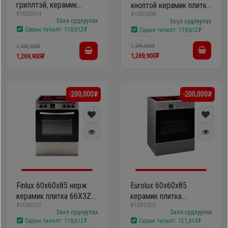
гриллтэй, керамик
кноптой керамик плитка
#1003014
плитка 66W3Z-HNA-P
#1001008
F5044XEDSP
Зээл судлуулах
Зээл судлуулах
Сарын төлөлт:
118,612₮
Сарын төлөлт:
118,612₮
1,399,900₮
1,489,900₮
1,269,900₮
1,269,900₮
-200,000₮
-200,000₮
Finlux 60х60x85 нерж
Eurolux 60х60x85
керамик плитка 66X3Z-
керамик плитка
#1003013
#1001020
HA
F6046XEDSP
Зээл судлуулах
Зээл судлуулах
Сарын төлөлт:
118,612₮
Сарын төлөлт:
121,414₮