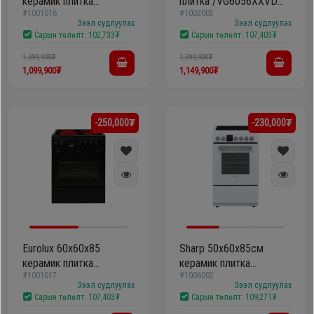
керамик плитка
плитка /VG6056XXVD
#1001016
#1002005
F6046ZEDT
Матт.хар/
Зээл судлуулах
Зээл судлуулах
Сарын төлөлт:
102,733₮
Сарын төлөлт:
107,403₮
1,399,900₮
1,399,900₮
1,099,900₮
1,149,900₮
-250,000₮
-230,000₮
Eurolux 60х60x85
Sharp 50х60х85см
керамик плитка
керамик плитка
#1001017
#1006002
F6046ZEDTB
KF56FVDD22WM
Зээл судлуулах
Зээл судлуулах
Сарын төлөлт:
107,403₮
Сарын төлөлт:
109,271₮