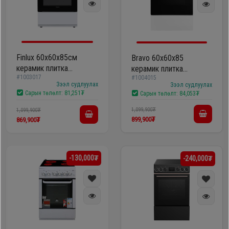
Oppo
Mi
Finlux 60х60х85см
Bravo 60х60х85
керамик плитка
керамик плитка
Infinix
#1003017
6060XEDW
#1004015
/F6SFC32E4MM-CG/
Зээл судлуулах
Зээл судлуулах
Сарын төлөлт:
81,251₮
Сарын төлөлт:
84,053₮
Huawei
1,099,900₮
1,099,900₮
899,900₮
869,900₮
Tablet
-130,000₮
-240,000₮
Ухаалаг
Цаг
Чихэвч