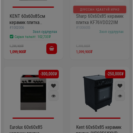
ДУУССАН УДАХГҮЙ ИРНЭ
KENT 60х60x85см
Sharp 60х60х85 керамик
керамик плитка
плитка KF76VDD22IM
#1002006
#1006005
VG6056XXVG
Зээл судлуулах
Зээл судлуулах
Сарын төлөлт:
102,733₮
1,299,900₮
1,499,900₮
1,099,900₮
1,099,900₮
-300,000₮
-250,000₮
Eurolux 60х60x85
Kent 60х60x85 керамик