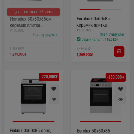
ДУУССАН УДАХГҮЙ ИРНЭ
Eurolux 60х60x85
Homelux 50х60х85см
керамик плитка
керамик плитка
#1001012
#1008005
F6042XEDWP
FS5060SHL-P
Зээл судлуулах
Зээл судлуулах
Сарын төлөлт:
118,612₮
1,399,900₮
1,479,900₮
1,249,900₮
1,269,900₮
-220,000₮
-130,000₮
Finlux 60х60x85 сэнс,
Eurolux 50x60x85