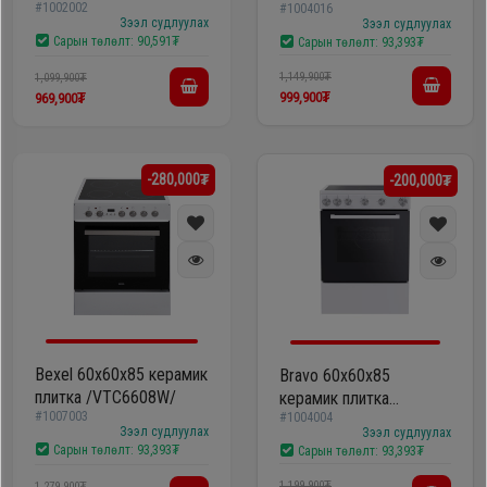
#1002002
VG5055XXVG
#1004016
/F6SFC32E4MM-CC/
Зээл судлуулах
Зээл судлуулах
Сарын төлөлт:
90,591₮
Сарын төлөлт:
93,393₮
1,149,900₮
1,099,900₮
999,900₮
969,900₮
-280,000₮
-200,000₮
Bexel 60х60х85 керамик
Bravo 60х60х85
плитка /VTC6608W/
керамик плитка
#1007003
#1004004
/F66SGFC9E401-W-850/
Зээл судлуулах
Зээл судлуулах
Сарын төлөлт:
93,393₮
Сарын төлөлт:
93,393₮
1,199,900₮
1,279,900₮