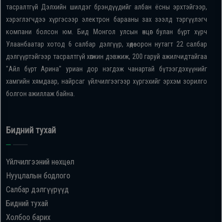
тасралтгүй Дэлхийн шилдэг брэндүүдийг албан ёсны эрхтэйгээр,
хэрэглэгчдээ хүргэсээр электрон барааны зах зээлд тэргүүлэгч
компани болсон юм. Бид Монгол улсын өнцөг булан бүрт хүрч
Улаанбаатар хотод 6 салбар дэлгүүр, хөдөө орон нутагт 22 салбар
дэлгүүртэйгээр тасралтгүй хөгжин дэвжиж, 200 гаруй ажилчидтайгаа
"Айл бүрт Арина" уриан дор нэгдэж чанартай бүтээгдэхүүнийг
хамгийн хямдаар, найрсаг үйлчилгээгээр хүргэхийг эрхэм зорилго
болгон ажиллаж байна.
Бидний тухай
Үйлчилгээний нөхцөл
Нууцлалын бодлого
Салбар дэлгүүрүүд
Бидний тухай
Холбоо барих