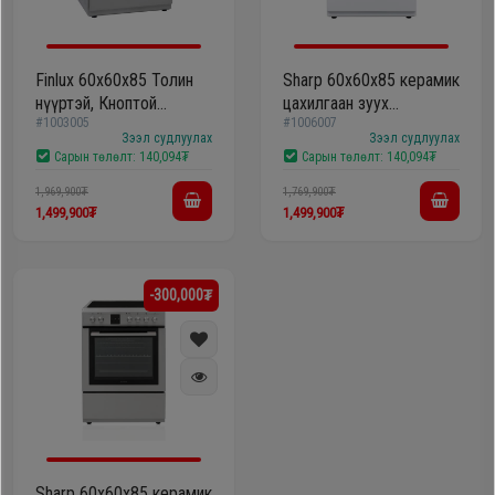
Finlux 60x60x85 Толин
Sharp 60х60х85 керамик
нүүртэй, Кноптой
цахилгаан зуух
#1003005
#1006007
60x60x85 /6060VCSSM/
KF76FVDD22WMN
Зээл судлуулах
Зээл судлуулах
Сарын төлөлт:
140,094₮
Сарын төлөлт:
140,094₮
1,969,900₮
1,769,900₮
1,499,900₮
1,499,900₮
-300,000₮
Sharp 60x60x85 керамик