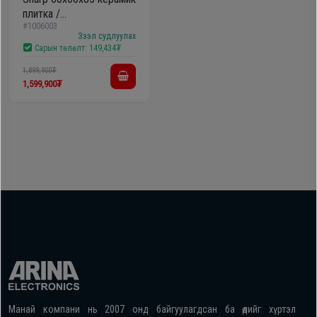
плитка /
#1006003
KF76VDD22IMN/
Зээл судлуулах
Сарын төлөлт:
149,434₮
1,899,900₮
1,599,900₮
Манай компани нь 2007 онд байгуулагдсан ба өдийг хүртэл