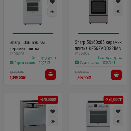
Sharp 50х60х85 керамик
Sharp 50х60х85см
плитка KF56FVDD22IMN
керамик плитка
#1006008
#1006006
KF56FVDD22WMN
Зээл судлуулах
Зээл судлуулах
Сарын төлөлт:
130,754₮
Сарын төлөлт:
130,754₮
1,599,900₮
1,799,900₮
1,399,900₮
1,399,900₮
-470,000₮
-270,000₮