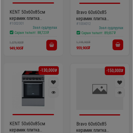
Дагалдах
KENT 50х60x85см
Bravo 60х60х85
хэрэгсэл
керамик плитка
керамик плитка
#1002001
VG5055XXVW
#1004012
/F6SFC31E4ME-CS/
Зээл судлуулах
Зээл судлуулах
Сарын төлөлт:
88,723₮
Сарын төлөлт:
89,657₮
1,199,900₮
1,079,900₮
959,900₮
949,900₮
-130,000₮
-150,000₮
KENT 50х60x85см
Bravo 60х60х85
керамик плитка
керамик плитка