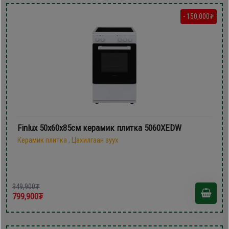
- 150,000₮
Finlux 50х60х85см керамик плитка 5060XEDW
Керамик плитка , Цахилгаан зуух
949,900₮
799,900₮