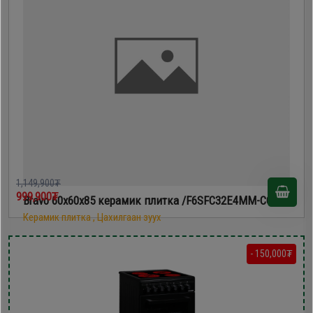
1,149,900₮
999,900₮
Bravo 60х60х85 керамик плитка /F6SFC32E4MM-CC/
Керамик плитка , Цахилгаан зуух
- 150,000₮