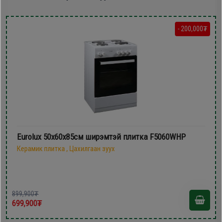
- 200,000₮
Eurolux 50х60х85см ширэмтэй плитка F5060WHP
Керамик плитка , Цахилгаан зуух
899,900₮
699,900₮