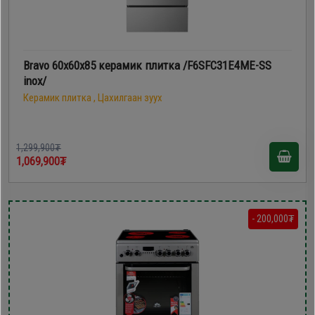
Bravo 60х60х85 керамик плитка /F6SFC31E4ME-SS
inox/
Керамик плитка , Цахилгаан зуух
1,299,900₮
1,069,900₮
- 200,000₮