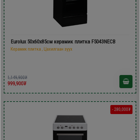
Eurolux 50х60x85см керамик плитка F5043NECB
Керамик плитка , Цахилгаан зуух
1,149,900₮
999,900₮
- 280,000₮