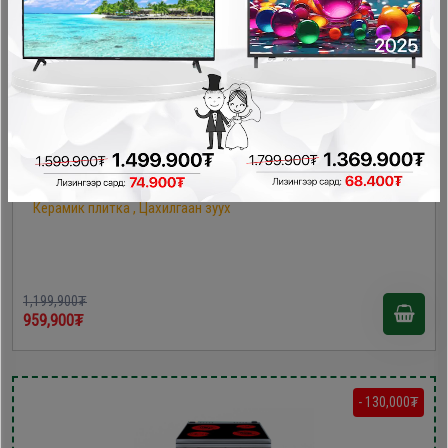
Bravo 60х60х85 керамик плитка /F6SFC31E4ME-CS/
Керамик плитка , Цахилгаан зуух
1,199,900₮
959,900₮
- 130,000₮