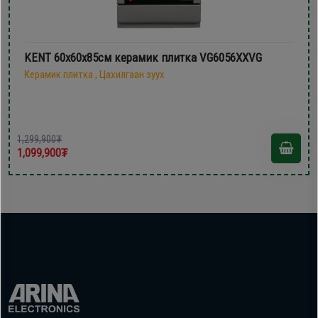
KENT 60х60x85см керамик плитка VG6056XXVG
Керамик плитка , Цахилгаан зуух
1,299,900₮
1,099,900₮