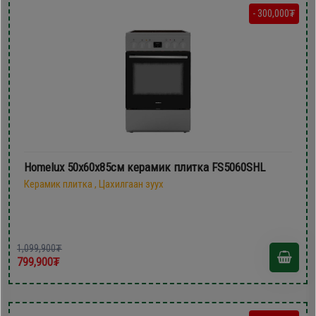
- 300,000₮
Homelux 50х60х85см керамик плитка FS5060SHL
Керамик плитка , Цахилгаан зуух
1,099,900₮
799,900₮