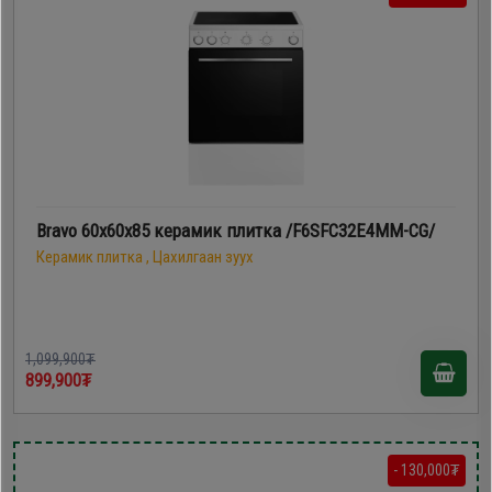
Bravo 60х60х85 керамик плитка /F6SFC32E4MM-CG/
Керамик плитка , Цахилгаан зуух
1,099,900₮
899,900₮
- 130,000₮