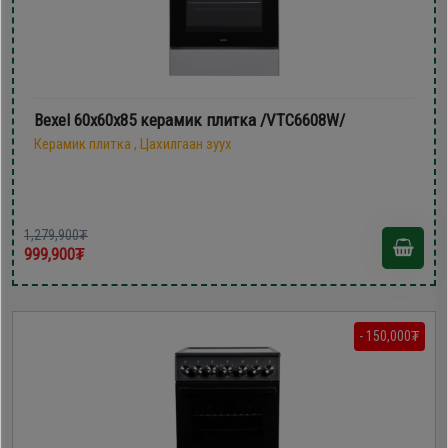
Bexel 60х60х85 керамик плитка /VTC6608W/
Керамик плитка , Цахилгаан зуух
1,279,900₮
999,900₮
- 150,000₮