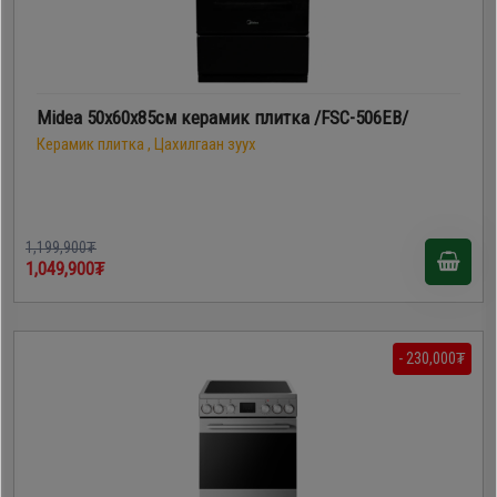
Midea 50х60х85см керамик плитка /FSC-506EB/
Керамик плитка , Цахилгаан зуух
1,199,900₮
1,049,900₮
- 230,000₮