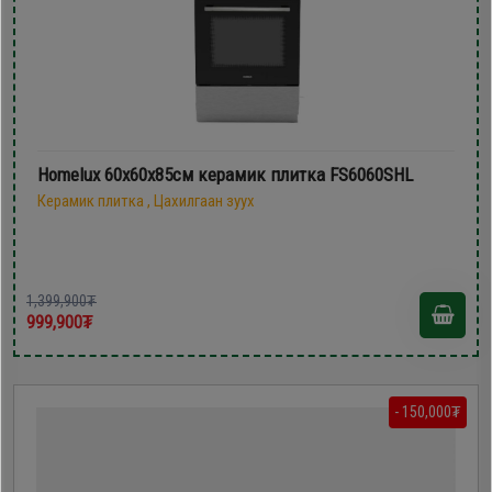
Homelux 60х60х85см керамик плитка FS6060SHL
Керамик плитка , Цахилгаан зуух
1,399,900₮
999,900₮
- 150,000₮