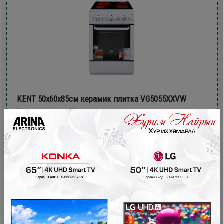
KENT 50х60x85см керамик плитка VG5055XXVW
Керамик плитка , Цахилгаан зуух
1,079,900₮
949,900₮
- 240,000₮