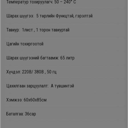
Температур тохируулагч: 50 – 240° C
Oppo
Шарах шүүгээ: 5 төрлийн Функцтэй, гэрэлтэй
Mi
Тавиур: 1лист , 1 торон тавиуртай
Infinix
Цагийн тохиргоотой
Шарах шүүгээний багтаамж: 65 литр
Huawei
Хүчдэл: 220В/ 380В , 50 гц
Tablet
Цахилгаан зарцуулалт: А түвшинтэй
Ухаалаг
Цаг
Хэмжээ: 60x60x85см
Баталгаа: 36сар
Чихэвч