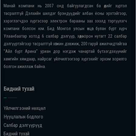
Манай компани нь 2007 онд байгуулагдсан ба өдийг хүртэл
тасралтгүй Дэлхийн шилдэг брэндүүдийг албан ёсны эрхтэйгээр,
хэрэглэгчдээ хүргэсээр электрон барааны зах зээлд тэргүүлэгч
компани болсон юм. Бид Монгол улсын өнцөг булан бүрт хүрч
Улаанбаатар хотод 6 салбар дэлгүүр, хөдөө орон нутагт 22 салбар
дэлгүүртэйгээр тасралтгүй хөгжин дэвжиж, 200 гаруй ажилчидтайгаа
"Айл бүрт Арина" уриан дор нэгдэж чанартай бүтээгдэхүүнийг
хамгийн хямдаар, найрсаг үйлчилгээгээр хүргэхийг эрхэм зорилго
болгон ажиллаж байна.
Бидний тухай
Үйлчилгээний нөхцөл
Нууцлалын бодлого
Салбар дэлгүүрүүд
Бидний тухай