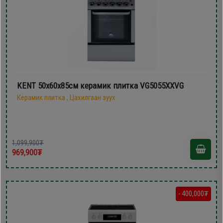
KENT 50х60x85см керамик плитка VG5055XXVG
Керамик плитка , Цахилгаан зуух
1,099,900₮
969,900₮
- 400,000₮