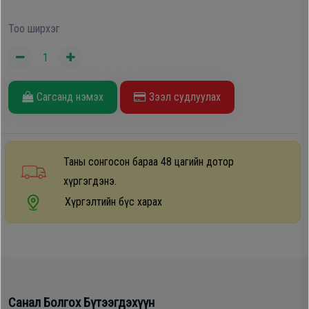
Дагалдах
Тоо ширхэг
хэрэгсэл
Сагсанд нэмэх
Зээл судлуулах
Таны сонгосон бараа 48 цагийн дотор
хүргэгдэнэ.
Хүргэлтийн бүс харах
Санал Болгох Бүтээгдэхүүн