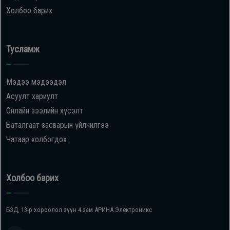
Холбоо барих
Тусламж
Мэдээ мэдээдэл
Асуулт хариулт
Онлайн зээлийн хүсэлт
Баталгаат засварын үйлчилгээ
Чатаар холбогдох
Холбоо барих
БЗД, 13-р хороолол зүүн 4 зам АРИНА Электроникс