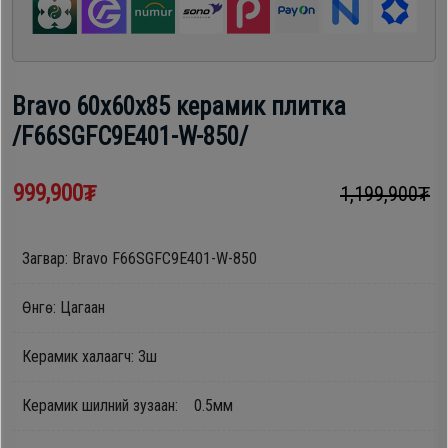
шүүгээ
Хөргөгч,
Хөлдөөгч
Тавилга
Bravo 60х60х85 керамик плитка
Плитк,
/F66SGFC9E401-W-850/
Эйр
Шарах
кондишн
шүүгээ
999,900₮
1,199,900₮
ГАР
Загвар:
Bravo F66SGFC9E401-W-850
Тавилга
УТАС
Өнгө: Цагаан
Эйр
Керамик халаагч: 3ш
Apple
кондишн
Керамик шилний зузаан: 0.5мм
Samsung