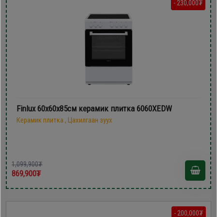
- 230,000₮
Finlux 60х60х85см керамик плитка 6060XEDW
Керамик плитка , Цахилгаан зуух
1,099,900₮
869,900₮
- 200,000₮