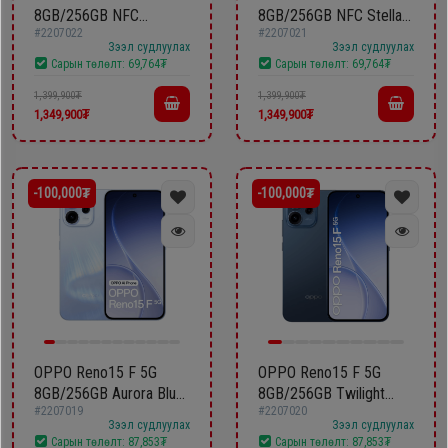
8GB/256GB NFC
8GB/256GB NFC Stellar
шүүгээ
Хөргөгч,
#2207022
#2207021
Rosewood Red
Blue CPH2799
Хөлдөөгч
Зээл судлуулах
Зээл судлуулах
CPH2799
Сарын төлөлт:
69,764₮
Сарын төлөлт:
69,764₮
Тавилга
1,399,900₮
1,399,900₮
1,349,900₮
1,349,900₮
Плитк,
Эйр
Шарах
кондишн
шүүгээ
-100,000₮
-100,000₮
ГАР
Тавилга
УТАС
Эйр
Apple
кондишн
OPPO Reno15 F 5G
OPPO Reno15 F 5G
8GB/256GB Aurora Blue
8GB/256GB Twilight
#2207019
#2207020
CPH2801
Blue CPH2801
Samsung
Зээл судлуулах
Зээл судлуулах
Сарын төлөлт:
87,853₮
Сарын төлөлт:
87,853₮