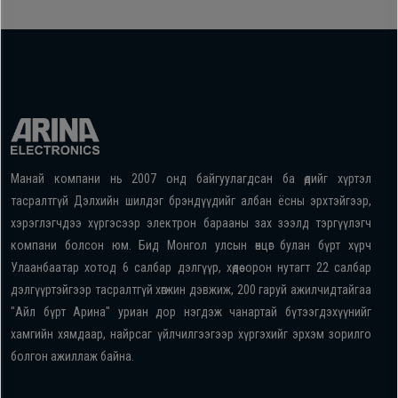
Манай компани нь 2007 онд байгуулагдсан ба өдийг хүртэл
тасралтгүй Дэлхийн шилдэг брэндүүдийг албан ёсны эрхтэйгээр,
хэрэглэгчдээ хүргэсээр электрон барааны зах зээлд тэргүүлэгч
компани болсон юм. Бид Монгол улсын өнцөг булан бүрт хүрч
Улаанбаатар хотод 6 салбар дэлгүүр, хөдөө орон нутагт 22 салбар
дэлгүүртэйгээр тасралтгүй хөгжин дэвжиж, 200 гаруй ажилчидтайгаа
"Айл бүрт Арина" уриан дор нэгдэж чанартай бүтээгдэхүүнийг
хамгийн хямдаар, найрсаг үйлчилгээгээр хүргэхийг эрхэм зорилго
болгон ажиллаж байна.