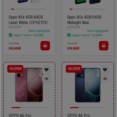
Гал
тогоо
Гэр ахуйн
цахилгаан
Oppo A5x 4GB/64GB
Oppo A5x 4GB/64GB
Гэр
Laser White /CPH2725/
Midnight Blue
бараа
#2207007
#2207008
/CPH2725/
ахуйн
Зээл судлуулах
Зээл судлуулах
Сарын төлөлт:
20,668₮
Сарын төлөлт:
20,668₮
цахилгаан
Угаалгын
бараа
449,900₮
449,900₮
машин
399,900₮
399,900₮
Зөөврийн
Угаалгын
компьютер
-50,000₮
-50,000₮
машин
Хөргөгч,
Хөлдөөгч
Зөөврийн
компьютер
Плитк,
Шарах
OPPO A6 Pro
OPPO A6 Pro