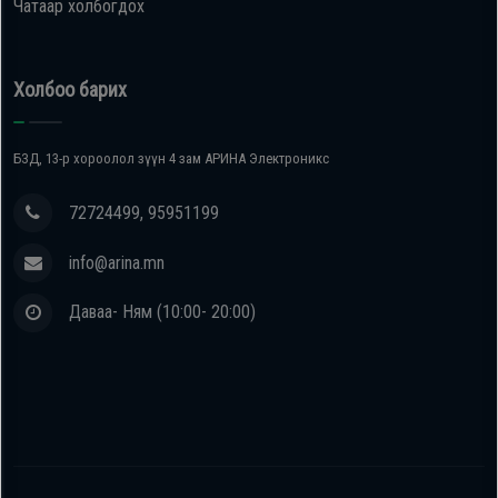
Чатаар холбогдох
Холбоо барих
БЗД, 13-р хороолол зүүн 4 зам АРИНА Электроникс
72724499, 95951199
info@arina.mn
Даваа- Ням (10:00- 20:00)