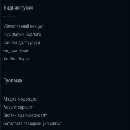
Бидний тухай
Үйлчилгээний нөхцөл
Нууцлалын бодлого
Салбар дэлгүүрүүд
Бидний тухай
Холбоо барих
Тусламж
Мэдээ мэдээдэл
Асуулт хариулт
Онлайн зээлийн хүсэлт
Баталгаат засварын үйлчилгээ