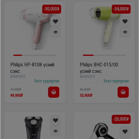
Oppo
-30,000₮
-34,000₮
Mi
Infinix
Huawei
Philips HP-8108 үсний
Philips BHC-015/00
сэнс
үсний сэнс
#5601012
#5601013
Зээл судлуулах
Зээл судлуулах
Tablet
79,900₮
89,900₮
49,900₮
55,900₮
Ухаалаг
Цаг
-20,000₮
Чихэвч