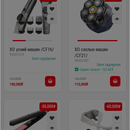
XO үсний машин /CF16/
XO сахлын машин
#5601010
/CF21/
Зээл судлуулах
#5601007
Зээл судлуулах
Сарын төлөлт:
10,742₮
130,000₮
136,000₮
100,000₮
115,000₮
-30,000₮
-60,000₮