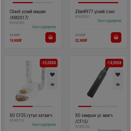
Гал
тогоо
Гэр ахуйн
Chaoli үсний машин
Zilan8977 үсний сэнс
#5602001
/KM2017/
цахилгаан
Зээл судлуулах
#5202030
Гэр
бараа
Зээл судлуулах
ахуйн
29,900₮
39,900₮
цахилгаан
19,900₮
22,900₮
Угаалгын
бараа
машин
-10,000₮
-14,900₮
Зөөврийн
Угаалгын
компьютер
машин
Хөргөгч,
Хөлдөөгч
Зөөврийн
компьютер
XO CF35 гутал хатаагч
XO хамрын үс авагч
Плитк,
#2402214
/CF15/
Зээл судлуулах
#2402144
Шарах
Зээл судлуулах