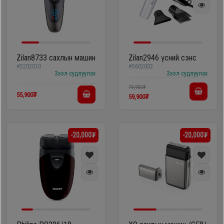
Дагалдах
хэрэгсэл
Zilan8733 сахлын машин
Zilan2946 үсний сэнс
#5202010
#5602002
Зээл судлуулах
Зээл судлуулах
79,900₮
55,900₮
59,900₮
-20,000₮
-20,000₮