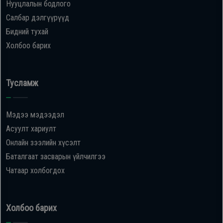
Нууцлалын бодлого
Салбар дэлгүүрүүд
Бидний тухай
Холбоо барих
Тусламж
Мэдээ мэдээдэл
Асуулт хариулт
Онлайн зээлийн хүсэлт
Баталгаат засварын үйлчилгээ
Чатаар холбогдох
Холбоо барих