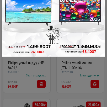
89,900₮
95,000₮
-30,000₮
-30,000₮
Philips үсний индүү /HP-
Philips үсний машин
8401/
/TA-1100/16/
#5601001
#5202004
Зээл судлуулах
Зээл судлуулах
129,900₮
129,900₮
99,900₮
99,900₮
-30,000₮
-21,000₮