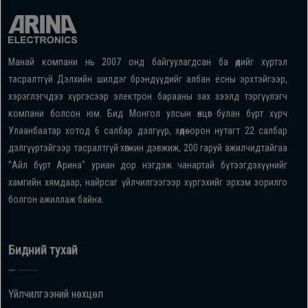
Манай компани нь 2007 онд байгуулагдсан ба өдийг хүртэл
тасралтгүй Дэлхийн шилдэг брэндүүдийг албан ёсны эрхтэйгээр,
хэрэглэгчдээ хүргэсээр электрон барааны зах зээлд тэргүүлэгч
компани болсон юм. Бид Монгол улсын өнцөг булан бүрт хүрч
Улаанбаатар хотод 6 салбар дэлгүүр, хөдөө орон нутагт 22 салбар
дэлгүүртэйгээр тасралтгүй хөгжин дэвжиж, 200 гаруй ажилчидтайгаа
"Айл бүрт Арина" уриан дор нэгдэж чанартай бүтээгдэхүүнийг
хамгийн хямдаар, найрсаг үйлчилгээгээр хүргэхийг эрхэм зорилго
болгон ажиллаж байна.
Бидний тухай
Үйлчилгээний нөхцөл