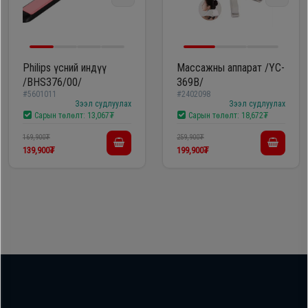
Philips үсний индүү
Массажны аппарат /YC-
/BHS376/00/
369B/
#5601011
#2402098
Зээл судлуулах
Зээл судлуулах
Сарын төлөлт:
13,067₮
Сарын төлөлт:
18,672₮
169,900₮
259,900₮
139,900₮
199,900₮