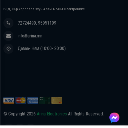
БЗД, 13-р хороолол зүүн 4 зам АРИНА Электроникс
72724499, 95951199
info@arina.mn
Даваа- Ням (10:00- 20:00)
© Copyright
2026
Arina Electronics
All Rights Reserved.