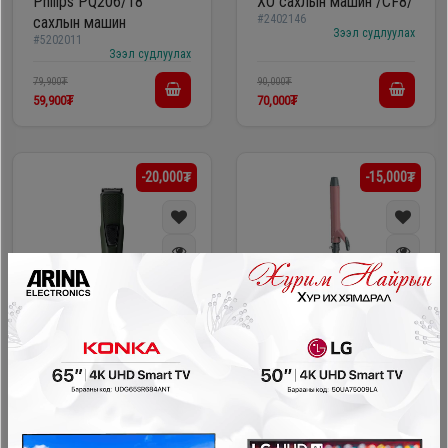
Philips PQ206/18
XO сахлын машин /CF8/
#2402146
сахлын машин
Зээл судлуулах
#5202011
Зээл судлуулах
79,900₮
90,000₮
59,900₮
70,000₮
-20,000₮
-15,000₮
Philips үсний машин /BT-
XO үсний хайч /CF13/
#5601006
1233/14/
Зээл судлуулах
#5202006
Зээл судлуулах
109,900₮
110,000₮