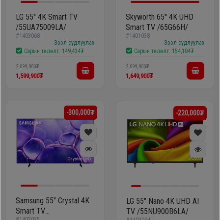
LG 55'' 4K Smart TV
Skyworth 65'' 4K UHD
/55UA75009LA/
Smart TV /65G66H/
#1403068
#1401038
Зээл судлуулах
Зээл судлуулах
Сарын төлөлт:
149,434₮
Сарын төлөлт:
154,104₮
2,099,900₮
2,099,900₮
1,599,900₮
1,649,900₮
-300,000₮
-220,000₮
Samsung 55" Crystal 4K
LG 55" Nano 4K UHD AI
Smart TV
TV /55NU900B6LA/
#1402035
#1403094