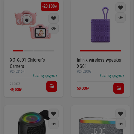
-20,100₮
XO XJ01 Children's
Infinix wireless wpeaker
Camera
XS01
#2402154
#2402093
Зээл судлуулах
Зээл судлуулах
70,000₮
50,000₮
49,900₮