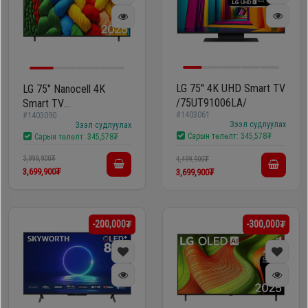
LG 75'' 4K UHD Smart TV
LG 75" Nanocell 4K
/75UT91006LA/
Smart TV
#1403061
#1403090
/75NANO80A6B/
Зээл судлуулах
Зээл судлуулах
Сарын төлөлт:
345,578₮
Сарын төлөлт:
345,578₮
3,999,900₮
4,499,900₮
3,699,900₮
3,699,900₮
-200,000₮
-300,000₮