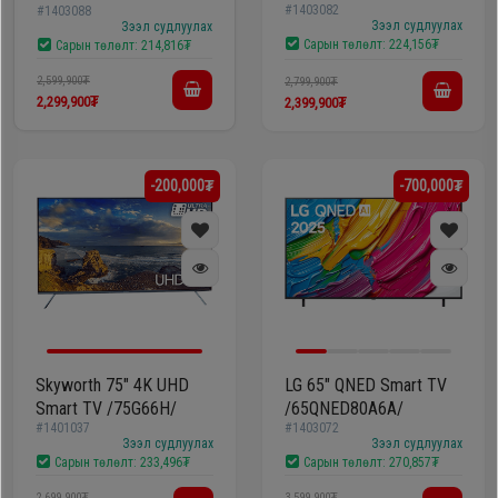
#1403082
#1403088
/65NANO81A6A/
/55NANO81A6A/
Зээл судлуулах
Зээл судлуулах
Сарын төлөлт:
224,156₮
Сарын төлөлт:
214,816₮
2,599,900₮
2,799,900₮
2,299,900₮
2,399,900₮
-200,000₮
-700,000₮
Skyworth 75" 4K UHD
LG 65" QNED Smart TV
Smart TV /75G66H/
/65QNED80A6A/
#1401037
#1403072
Зээл судлуулах
Зээл судлуулах
Сарын төлөлт:
233,496₮
Сарын төлөлт:
270,857₮
2,699,900₮
3,599,900₮