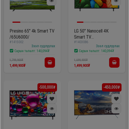
Presino 65" 4k Smart TV
LG 50" Nanocell 4K
/65U6000/
Smart TV
#1415002
#1403086
/50NANO80A6B/
Зээл судлуулах
Зээл судлуулах
Сарын төлөлт:
140,094₮
Сарын төлөлт:
140,094₮
1,799,900₮
1,699,900₮
1,499,900₮
1,499,900₮
-500,000₮
-450,000₮