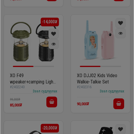
-14,000₮
XO F49
XO DJJ02 Kids Video
wpeaker+camping Light
Walkie-Talkie Set
#2402240
#2402316
Audio
Зээл судлуулах
Зээл судлуулах
99,000₮
90,000₮
85,000₮
-20,000₮