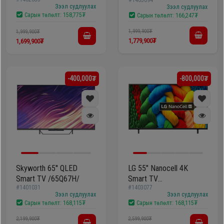
/55U8000FKXXT/
Зээл судлуулах
Зээл судлуулах
Сарын төлөлт:
158,775₮
Сарын төлөлт:
166,247₮
1,999,900₮
1,999,900₮
1,779,900₮
1,699,900₮
-400,000₮
-800,000₮
Skyworth 65'' QLED
LG 55" Nanocell 4K
Smart TV /65Q67H/
Smart TV
#1401031
#1403077
/55NANO80A6B/
Зээл судлуулах
Зээл судлуулах
Сарын төлөлт:
168,115₮
Сарын төлөлт:
168,115₮
2,199,900₮
2,599,900₮