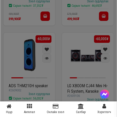
Зээл судлуулах
Зээл судлуулах
Сарын төлөлт:
37,352₮
Сарын төлөлт:
46,692₮
489,900₮
579,900₮
399,900₮
499,900₮
-60,000₮
-60,000₮
ADS THM210H speaker
LG XBOOM CJ44 Mini Hi-
#2609002
Fi System, Karaoke
Зээл судлуулах
#2609106
Сарын төлөлт:
56,032₮
Зээл судлуулах
Сарын төлөлт:
56,032₮
Нүүр
Ангилал
Онлайн зээл
Салбар
Хэрэглэгч
659,900₮
659,900₮