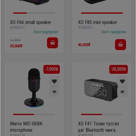
XO F66 small speaker
XO F85 mini speaker
#2402237
#2402301
Зээл судлуулах
Зээл судлуулах
50,000₮
40,000₮
35,000₮
-7,000₮
-35,000₮
Marvo MIC-06BK
XO F41 Толин тусгал
microphone
цаг Bluetooth чанга
#2604118
#2402138