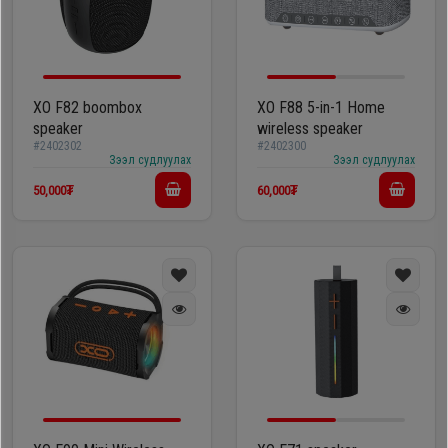
XO F82 boombox
XO F88 5-in-1 Home
speaker
wireless speaker
#2402302
#2402300
Зээл судлуулах
Зээл судлуулах
50,000₮
60,000₮