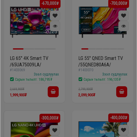
-670,000₮
-700,000₮
LG 65'' 4K Smart TV
LG 55'' QNED Smart TV
/65UA75009LA/
/55QNED80A6A/
#1403069
#1403070
Зээл судлуулах
Зээл судлуулах
Сарын төлөлт:
186,795₮
Сарын төлөлт:
196,135₮
2,669,900₮
2,799,900₮
1,999,900₮
2,099,900₮
-400,000₮
-300,000₮