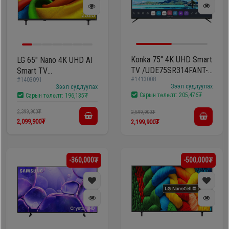
Konka 75'' 4K UHD Smart
LG 65" Nano 4K UHD AI
TV /UDE75SR314FANT-
Smart TV
#1413008
#1403091
01/
/65NU900B6LA/
Зээл судлуулах
Зээл судлуулах
Сарын төлөлт:
205,476₮
Сарын төлөлт:
196,135₮
2,399,900₮
2,599,900₮
2,099,900₮
2,199,900₮
-360,000₮
-500,000₮