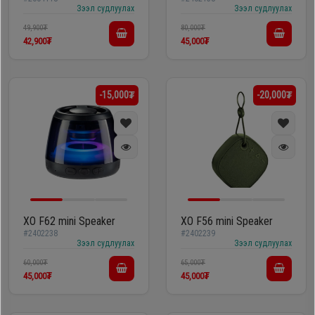
яригч
Зээл судлуулах
Зээл судлуулах
49,900₮
80,000₮
42,900₮
45,000₮
-15,000₮
-20,000₮
XO F62 mini Speaker
XO F56 mini Speaker
#2402238
#2402239
Зээл судлуулах
Зээл судлуулах
60,000₮
65,000₮
45,000₮
45,000₮