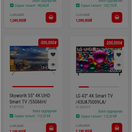
Зээл судлуулах
Зээл судлуулах
Дагалдах
Сарын төлөлт:
98,063₮
Сарын төлөлт:
102,733₮
хэрэгсэл
1,299,900₮
1,149,900₮
1,049,900₮
1,099,900₮
-300,000₮
-200,000₮
Skyworth 55'' 4K UHD
LG 43" 4K Smart TV
Smart TV /55G66H/
/43UA75009LA/
#1401036
#1403079
Зээл судлуулах
Зээл судлуулах
Сарын төлөлт:
112,074₮
Сарын төлөлт:
112,074₮
1,399,900₮
1,499,900₮
1,199,900₮
1,199,900₮