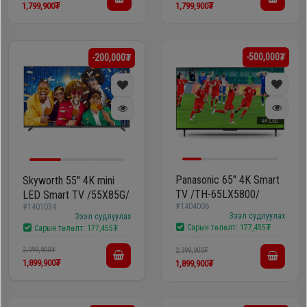
1,799,900₮
1,799,900₮
-500,000₮
-200,000₮
Panasonic 65" 4K Smart
Skyworth 55'' 4K mini
TV /TH-65LX5800/
LED Smart TV /55X85G/
#1404006
#1401034
Зээл судлуулах
Зээл судлуулах
Сарын төлөлт:
177,455₮
Сарын төлөлт:
177,455₮
2,099,900₮
2,399,900₮
1,899,900₮
1,899,900₮