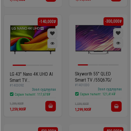
-300,000₮
-140,000₮
Skyworth 55'' QLED
LG 43" Nano 4K UHD AI
Smart TV /55Q67G/
Smart TV
#1401030
#1403092
/43NU900B6LA/
Зээл судлуулах
Зээл судлуулах
Сарын төлөлт:
121,414₮
Сарын төлөлт:
117,678₮
1,399,900₮
1,599,900₮
1,259,900₮
1,299,900₮