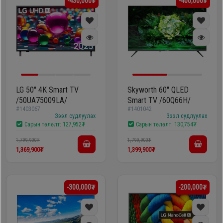
-430,000₮
-400,000₮
LG 50'' 4K Smart TV
Skyworth 60'' QLED
/50UA75009LA/
Smart TV /60Q66H/
#1403067
#1401042
Зээл судлуулах
Зээл судлуулах
Сарын төлөлт:
127,952₮
Сарын төлөлт:
130,754₮
1,799,900₮
1,799,900₮
1,369,900₮
1,399,900₮
-300,000₮
-200,000₮