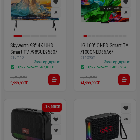
Skyworth 98'' 4K UHD
LG 100" QNED Smart TV
Smart TV /98SUE9580/
/100QNED86A6/
#107110
#1403081
Зээл судлуулах
Зээл судлуулах
Сарын төлөлт:
934,011₮
Сарын төлөлт:
1,401,021₮
10,499,900₮
15,999,900₮
9,999,900₮
14,999,900₮
-15,000₮