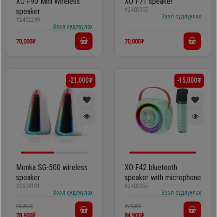
XO F90 Mini Wireless
XO F71 speaker
#2402305
speaker
Зээл судлуулах
#2402299
Зээл судлуулах
70,000₮
70,000₮
-21,000₮
-15,000₮
Monka SG-500 wireless
XO F42 bluetooth
speaker
speaker with microphone
#2604101
#2402055
Зээл судлуулах
Зээл судлуулах
99,900₮
99,900₮
78,900₮
84,900₮