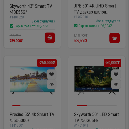
JPE 50'' 4K UHD Smart
Skyworth 43" Smart TV
Oppo
TV давхар шилэн
/43E55G/
#1407010
#1401028
хамгаалалттай
Зээл судлуулах
Зээл судлуулах
/E50DM8100/
Mi
Сарын төлөлт:
93,393₮
Сарын төлөлт:
70,977₮
899,900₮
1,199,900₮
759,900₮
999,900₮
Infinix
Huawei
-250,000₮
-50,000₮
Tablet
Ухаалаг
Цаг
Presino 55" 4k Smart TV
Skyworth 50'' LED Smart
Чихэвч
/55U6000/
TV /50G66H/
#1415001
#1401041