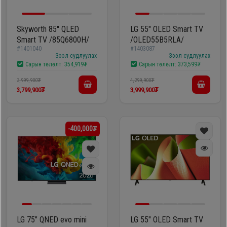
Skyworth 85'' QLED
LG 55" OLED Smart TV
Smart TV /85Q6800H/
/OLED55B5RLA/
#1401040
#1403087
Зээл судлуулах
Зээл судлуулах
Сарын төлөлт:
354,919₮
Сарын төлөлт:
373,599₮
3,999,900₮
4,299,900₮
3,799,900₮
3,999,900₮
-400,000₮
LG 75" QNED evo mini
LG 55" OLED Smart TV