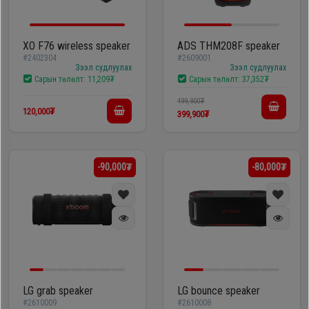
XO F76 wireless speaker
ADS THM208F speaker
#2402304
#2609001
Зээл судлуулах
Зээл судлуулах
Сарын төлөлт:
11,209₮
Сарын төлөлт:
37,352₮
499,900₮
120,000₮
399,900₮
-90,000₮
-80,000₮
LG grab speaker
LG bounce speaker
#2610009
#2610008