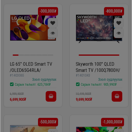
-300,000₮
-800,000₮
LG 65" OLED Smart TV
Skyworth 100'' QLED
/OLED65G4RLA/
Smart TV /100Q7800H/
#1403065
#1401043
Зээл судлуулах
Зээл судлуулах
Сарын төлөлт:
625,784₮
Сарын төлөлт:
905,990₮
6,999,900₮
10,499,900₮
6,699,900₮
9,699,900₮
-500,000₮
-1,000,000₮