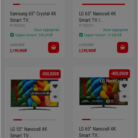
Samsung 65" Crystal 4K
LG 65" Nanocell 4K
Smart TV
Smart TV /
#1402036
#1403071
/65U8000FUXZN/
65NANO80A6B/
Зээл судлуулах
Зээл судлуулах
Сарын төлөлт:
205,476₮
Сарын төлөлт:
214,816₮
2,559,900₮
2,799,900₮
2,199,900₮
2,299,900₮
-400,000₮
-300,000₮
LG 65" Nanocell 4K
LG 55" Nanocell 4K
Smart TV
Smart TV