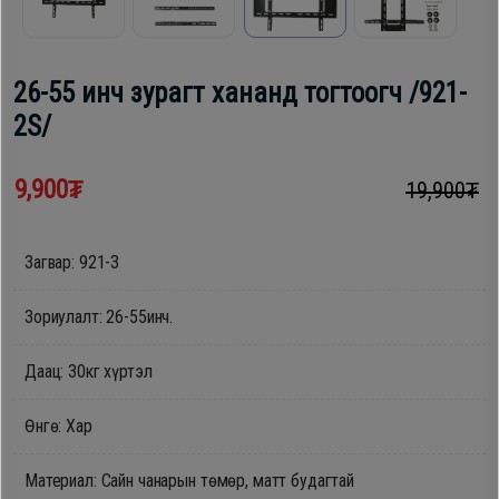
шүүгээ
Хөргөгч,
Хөлдөөгч
26-55 инч зурагт хананд тогтоогч /921-
Тавилга
2S/
Плитк,
Эйр
Шарах
9,900₮
кондишн
19,900₮
шүүгээ
Загвар: 921-3
ГАР
Тавилга
УТАС
Зориулалт: 26-55инч.
Даац: 30кг хүртэл
Эйр
Apple
кондишн
Өнгө: Хар
Samsung
Материал: Сайн чанарын төмөр, матт будагтай