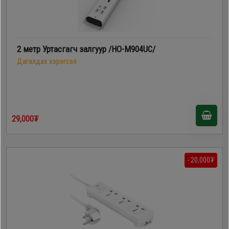
2 метр Уртасгагч залгуур /HO-M904UC/
Дагалдах хэрэгсэл
29,000₮
- 20,000₮