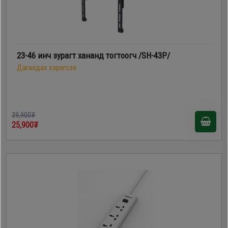
23-46 инч зурагт хананд тогтоогч /SH-43P/
Дагалдах хэрэгсэл
39,900₮
25,900₮