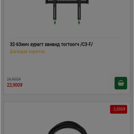
32-63инч зурагт хананд тогтоогч /C3-F/
Дагалдах хэрэгсэл
29,900₮
22,900₮
- 5,000₮