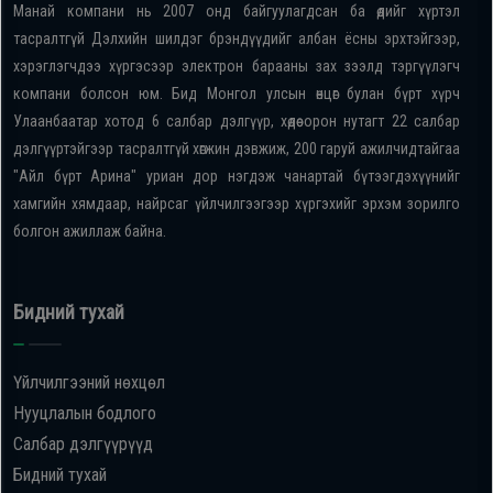
Манай компани нь 2007 онд байгуулагдсан ба өдийг хүртэл
тасралтгүй Дэлхийн шилдэг брэндүүдийг албан ёсны эрхтэйгээр,
хэрэглэгчдээ хүргэсээр электрон барааны зах зээлд тэргүүлэгч
компани болсон юм. Бид Монгол улсын өнцөг булан бүрт хүрч
Улаанбаатар хотод 6 салбар дэлгүүр, хөдөө орон нутагт 22 салбар
дэлгүүртэйгээр тасралтгүй хөгжин дэвжиж, 200 гаруй ажилчидтайгаа
"Айл бүрт Арина" уриан дор нэгдэж чанартай бүтээгдэхүүнийг
хамгийн хямдаар, найрсаг үйлчилгээгээр хүргэхийг эрхэм зорилго
болгон ажиллаж байна.
Бидний тухай
Үйлчилгээний нөхцөл
Нууцлалын бодлого
Салбар дэлгүүрүүд
Бидний тухай