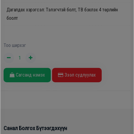
Oppo
Дагалдах хэрэгсэл: Тэлэгчтэй болт, ТВ бэхлэх 4 төрлийн
боолт
Mi
Infinix
Тоо ширхэг
Huawei
Сагсанд нэмэх
Зээл судлуулах
Tablet
Ухаалаг
Цаг
Чихэвч
Санал Болгох Бүтээгдэхүүн