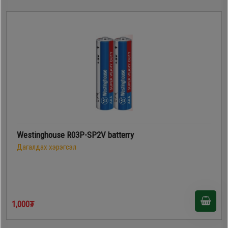
Дагалдах
хэрэгсэл
Westinghouse R03P-SP2V batterry
Дагалдах хэрэгсэл
1,000₮