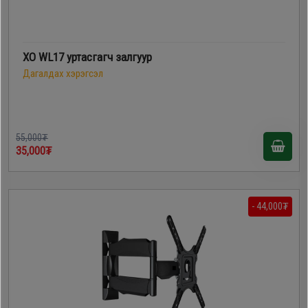
XO WL17 уртасгагч залгуур
Дагалдах хэрэгсэл
55,000₮
35,000₮
- 44,000₮