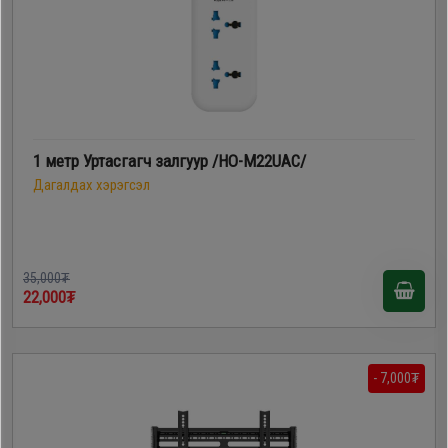
1 метр Уртасгагч залгуур /HO-M22UAC/
Дагалдах хэрэгсэл
35,000₮
22,000₮
- 7,000₮