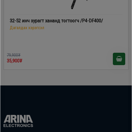
32-52 инч зурагт хананд тогтоогч /P4-DF400/
Дагалдах хэрэгсэл
79,900₮
35,900₮