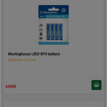
Westinghouse LR03-BP4 batterry
Дагалдах хэрэгсэл
4,000₮