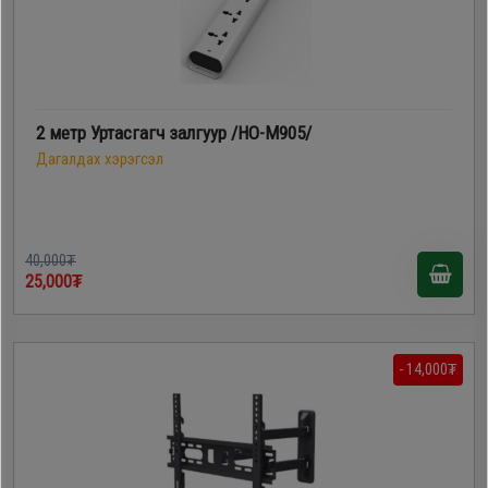
2 метр Уртасгагч залгуур /HO-M905/
Дагалдах хэрэгсэл
40,000₮
25,000₮
- 14,000₮