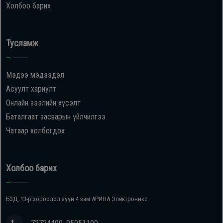
Холбоо барих
Тусламж
Мэдээ мэдээдэл
Асуулт хариулт
Онлайн зээлийн хүсэлт
Баталгаат засварын үйлчилгээ
Чатаар холбогдох
Холбоо барих
БЗД, 13-р хороолол зүүн 4 зам АРИНА Электроникс