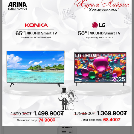
XO WL23 universal wall socket
Дагалдах хэрэгсэл
30,000₮
20,000₮
- 13,000₮