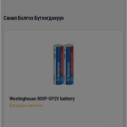
Oppo
Санал Болгох Бүтээгдэхүүн
Mi
Infinix
Huawei
Tablet
Ухаалаг
Westinghouse R03P-SP2V batterry
Цаг
Дагалдах хэрэгсэл
Чихэвч