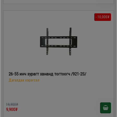
- 10,000₮
26-55 инч зурагт хананд тогтоогч /921-2S/
Дагалдах хэрэгсэл
19,900₮
9,900₮