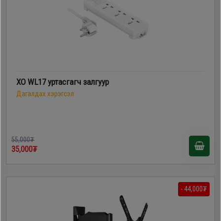
XO WL17 уртасгагч залгуур
Дагалдах хэрэгсэл
55,000₮
35,000₮
- 44,000₮