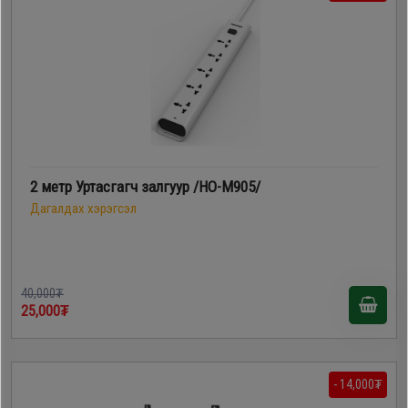
2 метр Уртасгагч залгуур /HO-M905/
Дагалдах хэрэгсэл
40,000₮
25,000₮
- 14,000₮