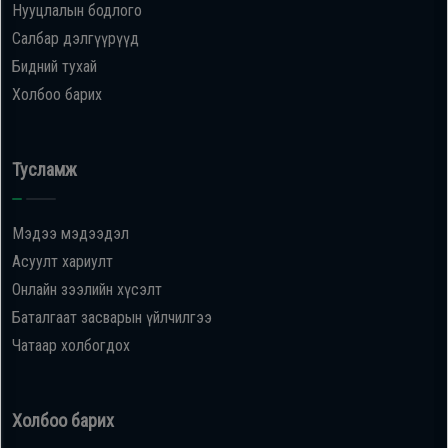
Нууцлалын бодлого
Салбар дэлгүүрүүд
Бидний тухай
Холбоо барих
Тусламж
Мэдээ мэдээдэл
Асуулт хариулт
Онлайн зээлийн хүсэлт
Баталгаат засварын үйлчилгээ
Чатаар холбогдох
Холбоо барих