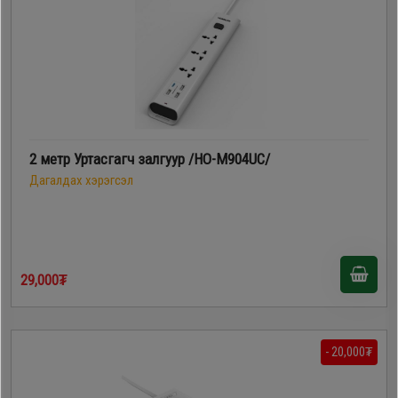
2 метр Уртасгагч залгуур /HO-M904UC/
Дагалдах хэрэгсэл
29,000₮
- 20,000₮