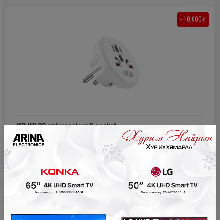
- 10,000₮
XO WL23 universal wall socket
Дагалдах хэрэгсэл
30,000₮
20,000₮