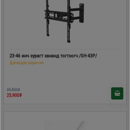
23-46 инч зурагт хананд тогтоогч /SH-43P/
Дагалдах хэрэгсэл
39,900₮
25,900₮