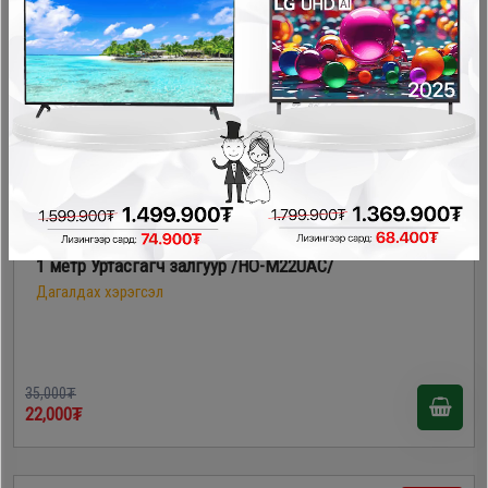
- 13,000₮
1 метр Уртасгагч залгуур /HO-M22UAC/
Дагалдах хэрэгсэл
35,000₮
22,000₮