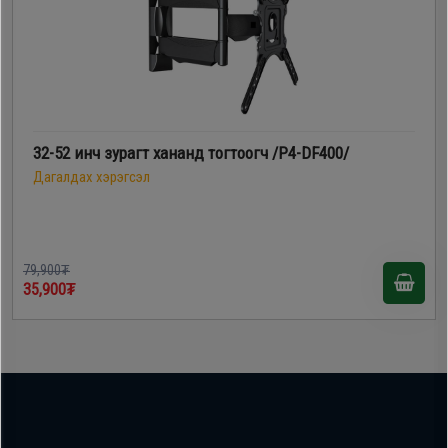
32-52 инч зурагт хананд тогтоогч /P4-DF400/
Дагалдах хэрэгсэл
79,900₮
35,900₮