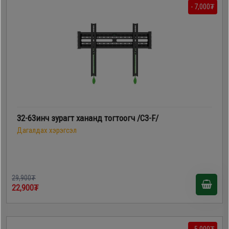
- 7,000₮
32-63инч зурагт хананд тогтоогч /C3-F/
Дагалдах хэрэгсэл
29,900₮
22,900₮