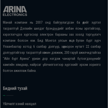
Манай компани нь 2007 онд байгуулагдсан ба өдийг хүртэл
тасралтгүй Дэлхийн шилдэг брэндүүдийг албан ёсны эрхтэйгээр,
хэрэглэгчдээ хүргэсээр электрон барааны зах зээлд тэргүүлэгч
компани болсон юм. Бид Монгол улсын өнцөг булан бүрт хүрч
Улаанбаатар хотод 6 салбар дэлгүүр, хөдөө орон нутагт 22 салбар
дэлгүүртэйгээр тасралтгүй хөгжин дэвжиж, 200 гаруй ажилчидтайгаа
"Айл бүрт Арина" уриан дор нэгдэж чанартай бүтээгдэхүүнийг
хамгийн хямдаар, найрсаг үйлчилгээгээр хүргэхийг эрхэм зорилго
болгон ажиллаж байна.
Бидний тухай
Үйлчилгээний нөхцөл