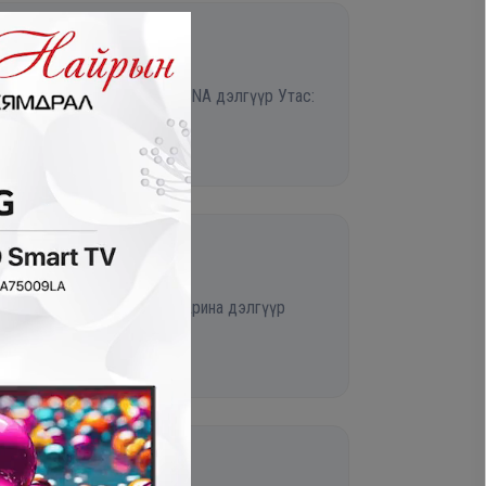
юушын өргөн чөлөө 28 ARINA дэлгүүр Утас:
 Хан плазагийн 2 давхарт Арина дэлгүүр