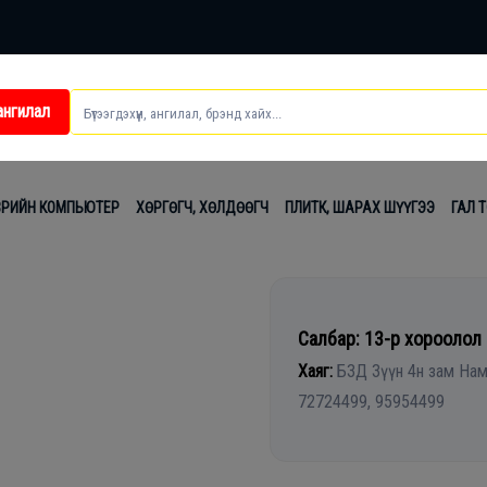
ангилал
ei
ВРИЙН КОМПЬЮТЕР
ХӨРГӨГЧ, ХӨЛДӨӨГЧ
ПЛИТК, ШАРАХ ШҮҮГЭЭ
ГАЛ 
t
лаг
Салбар: 13-р хороолол
Хаяг:
БЗД Зүүн 4н зам Нам
вч
72724499, 95954499
лдах
гсэл