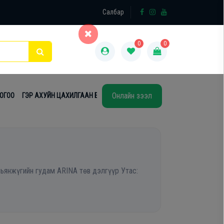
×
Салбар
0
0
Онлайн зээл
ТОГОО
ГЭР АХУЙН ЦАХИЛГААН БАРАА
ТАВИЛГА
ЭЙР КОНДИШН
ьянжүгийн гудам ARINA төв дэлгүүр Утас: