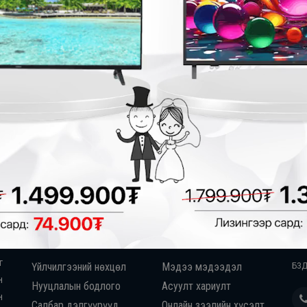
Салбар: Содон хорооло
Хаяг:
СХД 21-р хороолол С
давхарт АРИНА Электрон
Салбар: Мишээл экспо
Хаяг:
ХУД , Мишээл экспо
дэлгүүр 86036644 Арина Т
Бидний тухай
Тусламж
Хо
г
Үйлчилгээний нөхцөл
Мэдээ мэдээдэл
Салбар: Компютер Лан
БЗД
н
Нууцлалын бодлого
Асуулт хариулт
Хаяг:
СБД, УБ их дэлгүүри
н
Салбар дэлгүүрүүд
Онлайн зээлийн хүсэлт