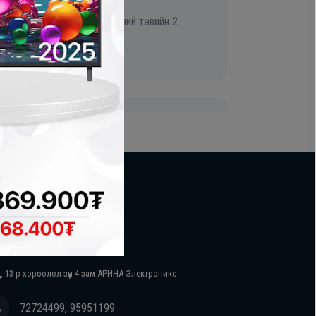
л
одон хороолол үйлчилгээний төвийн 2
икс 80562299
руу эргэх замд байрлах АРИНА Электроникс
авилга 2 давхарт 80353797
лбоо барих
д салбар
, 13-р хороолол зүүн 4 зам АРИНА Электроникс
йн баруун талд 80164499
72724499, 95951199