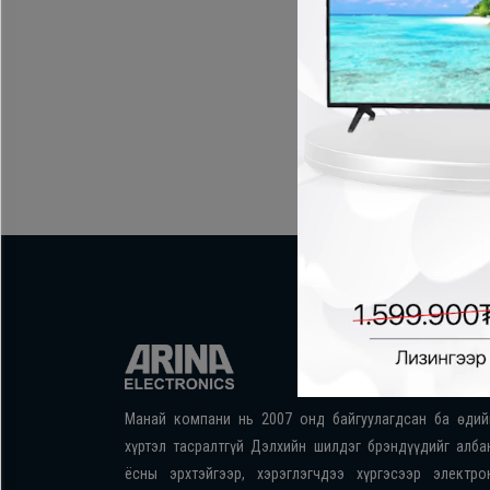
Хөргөгч,
Хөлдөөгч
Плитк,
Шарах
шүүгээ
Тавилга
Эйр
кондишн
Манай компани нь 2007 онд байгуулагдсан ба өдий
хүртэл тасралтгүй Дэлхийн шилдэг брэндүүдийг алба
ёсны эрхтэйгээр, хэрэглэгчдээ хүргэсээр электро