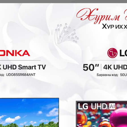
Салбар: 3,4-р хороолол
Хаяг:
БГД 8-р хороо Ард А
95951199
Салбар: Нисэх
Хаяг:
ХУД Нисэхийн тойрог
86244499