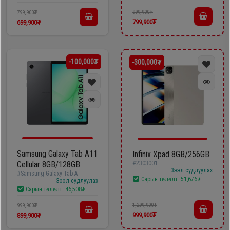
999,900₮
799,900₮
Oppo
799,900₮
699,900₮
Mi
-100,000₮
-300,000₮
Infinix
Huawei
Tablet
Samsung Galaxy Tab A11
Infinix Xpad 8GB/256GB
Cellular 8GB/128GB
#2303001
Ухаалаг
Зээл судлуулах
#Samsung Galaxy Tab A
Цаг
Сарын төлөлт:
51,676₮
Зээл судлуулах
Сарын төлөлт:
46,508₮
1,299,900₮
999,900₮
Чихэвч
999,900₮
899,900₮