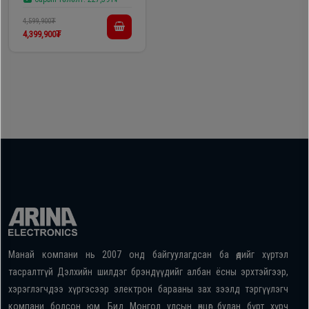
4,599,900₮
4,399,900₮
Манай компани нь 2007 онд байгуулагдсан ба өдийг хүртэл
тасралтгүй Дэлхийн шилдэг брэндүүдийг албан ёсны эрхтэйгээр,
хэрэглэгчдээ хүргэсээр электрон барааны зах зээлд тэргүүлэгч
компани болсон юм. Бид Монгол улсын өнцөг булан бүрт хүрч