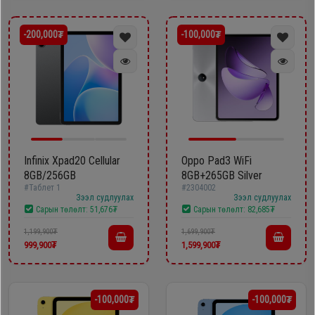
Дагалдах
хэрэгсэл
-200,000₮
-100,000₮
Infinix Xpad20 Cellular
Oppo Pad3 WiFi
8GB/256GB
8GB+265GB Silver
#Таблет 1
#2304002
Зээл судлуулах
Зээл судлуулах
Сарын төлөлт:
51,676₮
Сарын төлөлт:
82,685₮
1,199,900₮
1,699,900₮
999,900₮
1,599,900₮
-100,000₮
-100,000₮