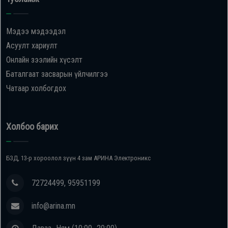
Мэдээ мэдээдэл
Асуулт хариулт
Онлайн зээлийн хүсэлт
Баталгаат засварын үйлчилгээ
Чатаар холбогдох
Холбоо барих
БЗД, 13-р хороолол зүүн 4 зам АРИНА Электроникс
72724499, 95951199
info@arina.mn