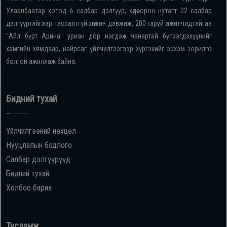
Улаанбаатар хотод 6 салбар дэлгүүр, хөдөө орон нутагт 22 салбар
дэлгүүртэйгээр тасралтгүй хөгжин дэвжиж, 200 гаруй ажилчидтайгаа
"Айл бүрт Арина" уриан дор нэгдэж чанартай бүтээгдэхүүнийг
хамгийн хямдаар, найрсаг үйлчилгээгээр хүргэхийг эрхэм зорилго
болгон ажиллаж байна.
Бидний тухай
Үйлчилгээний нөхцөл
Нууцлалын бодлого
Салбар дэлгүүрүүд
Бидний тухай
Холбоо барих
Тусламж