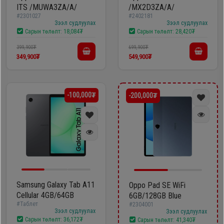
ITS /MUWA3ZA/A/
/MX2D3ZA/A/
шүүгээ
Хөргөгч,
#2301027
#2402181
Зээл судлуулах
Зээл судлуулах
Хөлдөөгч
Сарын төлөлт:
18,084₮
Сарын төлөлт:
28,420₮
Тавилга
399,900₮
699,900₮
349,900₮
549,900₮
Плитк,
Эйр
Шарах
кондишн
шүүгээ
-100,000₮
-200,000₮
ГАР
Тавилга
УТАС
Эйр
Apple
Samsung Galaxy Tab A11
Oppo Pad SE WiFi
кондишн
Cellular 4GB/64GB
6GB/128GB Blue
#Таблет
#2304001
Samsung
Зээл судлуулах
Зээл судлуулах
Сарын төлөлт:
36,172₮
Сарын төлөлт:
41,340₮