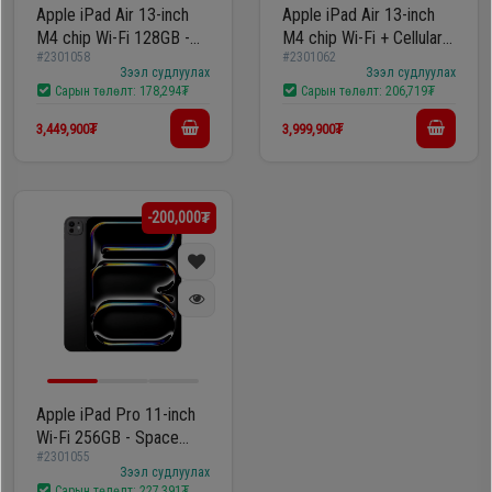
Apple iPad Air 13-inch
Apple iPad Air 13-inch
M4 chip Wi-Fi 128GB -
M4 chip Wi-Fi + Cellular
#2301058
#2301062
MH5N4ZP/A
128GB - Space Grey
Зээл судлуулах
Зээл судлуулах
MH9D4ZP/A
Сарын төлөлт:
178,294₮
Сарын төлөлт:
206,719₮
3,449,900₮
3,999,900₮
-200,000₮
Apple iPad Pro 11-inch
Wi-Fi 256GB - Space
#2301055
Black MDWK4ZP/A (M5
Зээл судлуулах
chip, New2025)
Сарын төлөлт:
227,391₮