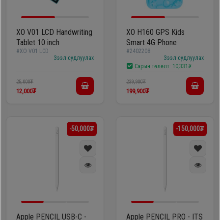
Гал
тогоо
Гэр ахуйн
цахилгаан
XO V01 LCD Handwriting
XO H160 GPS Kids
Гэр
Tablet 10 inch
Smart 4G Phone
бараа
#XO V01 LCD
#2402208
ахуйн
Зээл судлуулах
Зээл судлуулах
Сарын төлөлт:
10,331₮
цахилгаан
Угаалгын
бараа
25,000₮
239,900₮
машин
12,000₮
199,900₮
Зөөврийн
Угаалгын
-50,000₮
-150,000₮
компьютер
машин
Хөргөгч,
Хөлдөөгч
Зөөврийн
компьютер
Плитк,
Шарах
Apple PENCIL USB-C -
Apple PENCIL PRO - ITS