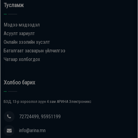
Тусламж
Мэдээ мэдээдэл
Асуулт хариулт
Онлайн зээлийн хүсэлт
Баталгаат засварын үйлчилгээ
Чатаар холбогдох
Холбоо барих
БЗД, 13-р хороолол зүүн 4 зам АРИНА Электроникс
72724499, 95951199
info@arina.mn