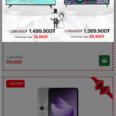
Infinix Xpad20 Cellular 8GB/256GB
Tablet
1,199,900₮
999,900₮
- 100,000₮