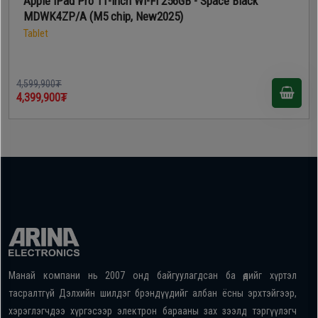
Apple iPad Pro 11-inch Wi-Fi 256GB - Space Black
MDWK4ZP/A (M5 chip, New2025)
Tablet
4,599,900₮
4,399,900₮
Манай компани нь 2007 онд байгуулагдсан ба өдийг хүртэл
тасралтгүй Дэлхийн шилдэг брэндүүдийг албан ёсны эрхтэйгээр,
хэрэглэгчдээ хүргэсээр электрон барааны зах зээлд тэргүүлэгч