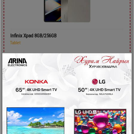
Infinix Xpad 8GB/256GB
Tablet
1,299,900₮
999,900₮
- 200,000₮