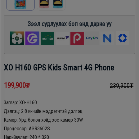
шүүгээ
Хөргөгч,
Хөлдөөгч
Зээл судлуулах бол энд дарна уу
Тавилга
Плитк,
Эйр
Шарах
кондишн
шүүгээ
XO H160 GPS Kids Smart 4G Phone
ГАР
Тавилга
199,900₮
239,900₮
УТАС
Загвар: XO-H160
Эйр
Дэлгэц: 2.8 инчийн мэдрэгчтэй дэлгэц
Apple
кондишн
Камер: Урд болон хойд хос камер 30W
Процессор: ASR3602S
Samsung
Нарийвчлал: 240 * 320