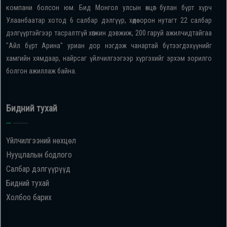
компани болсон юм. Бид Монгол улсын өнцөг булан бүрт хүрч
Улаанбаатар хотод 6 салбар дэлгүүр, хөдөө орон нутагт 22 салбар
дэлгүүртэйгээр тасралтгүй хөгжин дэвжиж, 200 гаруй ажилчидтайгаа
"Айл бүрт Арина" уриан дор нэгдэж чанартай бүтээгдэхүүнийг
хамгийн хямдаар, найрсаг үйлчилгээгээр хүргэхийг эрхэм зорилго
болгон ажиллаж байна.
Бидний тухай
Үйлчилгээний нөхцөл
Нууцлалын бодлого
Салбар дэлгүүрүүд
Бидний тухай
Холбоо барих