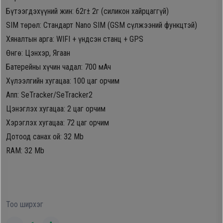
Бүтээгдэхүүний жин: 62г± 2г (силикон хайрцаггүй)
Oppo
SIM төрөл: Стандарт Nano SIM (GSM сүлжээний функцтэй)
Хяналтын арга: WIFI + үндсэн станц + GPS
Mi
Өнгө: Цэнхэр, Ягаан
Батерейны хүчин чадал: 700 мАч
Infinix
Хүлээлгийн хугацаа: 100 цаг орчим
Апп: SeTracker/SeTracker2
Huawei
Цэнэглэх хугацаа: 2 цаг орчим
Хэрэглэх хугацаа: 72 цаг орчим
Tablet
Дотоод санах ой: 32 Mb
RAM: 32 Mb
Ухаалаг
Цаг
Чихэвч
Тоо ширхэг