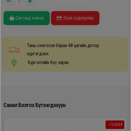
Дагалдах
хэрэгсэл
Сагсанд нэмэх
Зээл судлуулах
Таны сонгосон бараа 48 цагийн дотор
хүргэгдэнэ.
Хүргэлтийн бүс харах
Санал Болгох Бүтээгдэхүүн
- 13,000₮