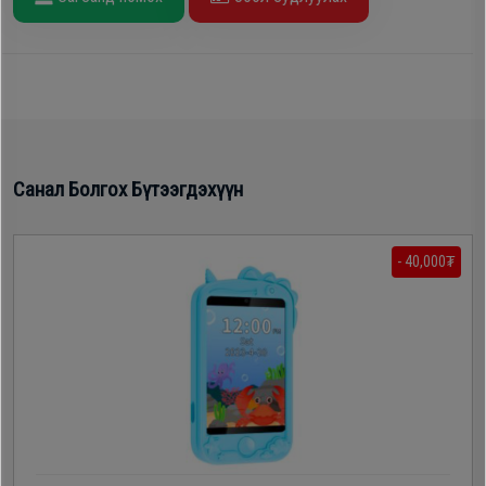
Oppo
Mi
Infinix
Санал Болгох Бүтээгдэхүүн
Huawei
- 40,000₮
Tablet
Ухаалаг
Цаг
Чихэвч