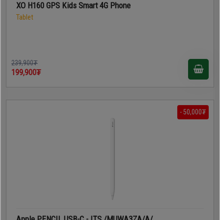
XO H160 GPS Kids Smart 4G Phone
Дагалдах
Tablet
хэрэгсэл
239,900₮
199,900₮
- 50,000₮
Apple PENCIL USB-C - ITS /MUWA3ZA/A/