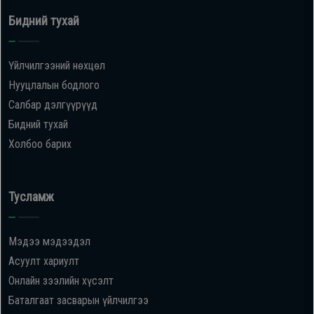
Бидний тухай
Үйлчилгээний нөхцөл
Нууцлалын бодлого
Салбар дэлгүүрүүд
Бидний тухай
Холбоо барих
Тусламж
Мэдээ мэдээдэл
Асуулт хариулт
Онлайн зээлийн хүсэлт
Баталгаат засварын үйлчилгээ