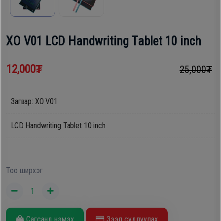
шүүгээ
Хөргөгч,
Хөлдөөгч
XO V01 LCD Handwriting Tablet 10 inch
Тавилга
Плитк,
12,000₮
25,000₮
Эйр
Шарах
кондишн
шүүгээ
Загвар: XO V01
ГАР
LCD Handwriting Tablet 10 inch
Тавилга
УТАС
Эйр
Тоо ширхэг
Apple
кондишн
Samsung
Сагсанд нэмэх
Зээл судлуулах