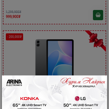
1,299,900₮
999,900₮
- 200,000₮
Infinix Xpad20 Cellular 8GB/256GB
Tablet