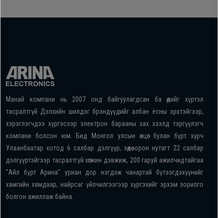
Манай компани нь 2007 онд байгуулагдсан ба өдийг хүртэл
тасралтгүй Дэлхийн шилдэг брэндүүдийг албан ёсны эрхтэйгээр,
хэрэглэгчдээ хүргэсээр электрон барааны зах зээлд тэргүүлэгч
компани болсон юм. Бид Монгол улсын өнцөг булан бүрт хүрч
Улаанбаатар хотод 6 салбар дэлгүүр, хөдөө орон нутагт 22 салбар
дэлгүүртэйгээр тасралтгүй хөгжин дэвжиж, 200 гаруй ажилчидтайгаа
"Айл бүрт Арина" уриан дор нэгдэж чанартай бүтээгдэхүүнийг
хамгийн хямдаар, найрсаг үйлчилгээгээр хүргэхийг эрхэм зорилго
болгон ажиллаж байна.