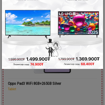
1,199,900₮
999,900₮
- 100,000₮
Oppo Pad3 WiFi 8GB+265GB Silver
Tablet