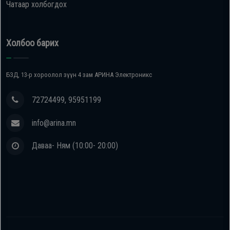
Чатаар холбогдох
Холбоо барих
БЗД, 13-р хороолол зүүн 4 зам АРИНА Электроникс
72724499, 95951199
info@arina.mn
Даваа- Ням (10:00- 20:00)