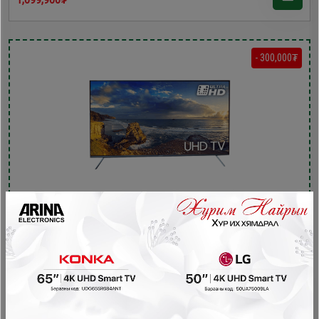
- 300,000₮
Skyworth 55'' 4K UHD Smart TV /55G66H/
Зурагт
1,499,900₮
1,199,900₮