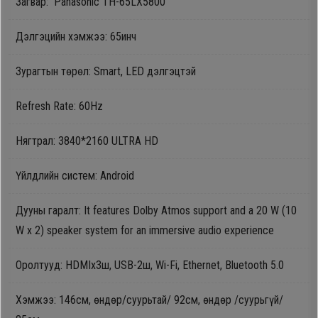
Загвар: Panasonic TH-65LX5800
Oppo
Дэлгэцийн хэмжээ: 65инч
Mi
Зурагтын төрөл: Smart, LED дэлгэцтэй
Infinix
Refresh Rate: 60Hz
Нягтрал: 3840*2160 ULTRA HD
Huawei
Үйлдлийн систем:
Android
Tablet
Дууны гаралт: It features Dolby Atmos support and a 20 W (10
Ухаалаг
W x 2) speaker system for an immersive audio experience
Цаг
Оролтууд: HDMIх3ш, USB-2ш, Wi-Fi, Ethernet, Bluetooth 5.0
Чихэвч
Хэмжээ: 146см, өндөр/суурьтай/ 92см, өндөр /суурьгүй/