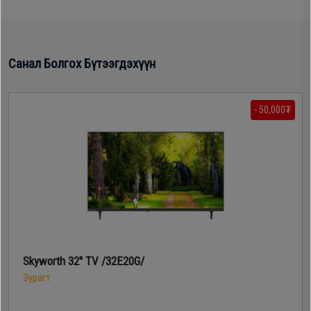
Санал Болгох Бүтээгдэхүүн
- 50,000₮
Skyworth 32'' TV /32E20G/
Зурагт