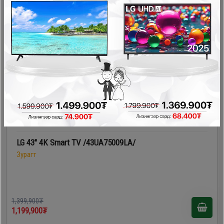
- 200,000₮
LG 43" 4K Smart TV /43UA75009LA/
Зурагт
1,399,900₮
1,199,900₮