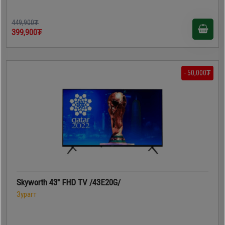
449,900₮
399,900₮
- 50,000₮
Skyworth 43'' FHD TV /43E20G/
Зурагт