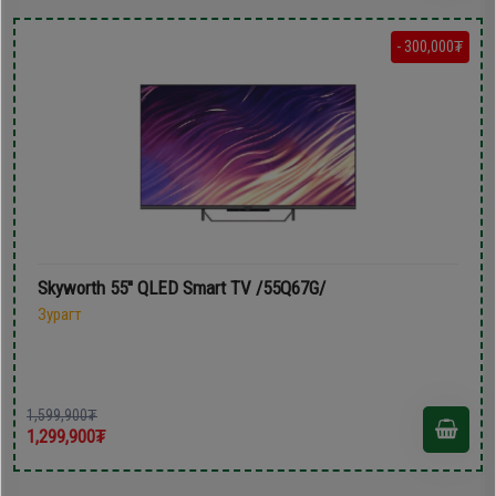
- 300,000₮
Skyworth 55'' QLED Smart TV /55Q67G/
Зурагт
1,599,900₮
1,299,900₮