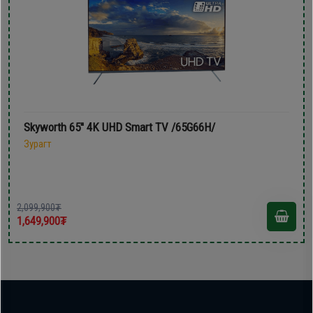
Skyworth 65'' 4K UHD Smart TV /65G66H/
Зурагт
2,099,900₮
1,649,900₮