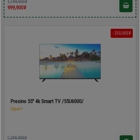
1,199,900₮
999,900₮
- 250,000₮
Presino 55" 4k Smart TV /55U6000/
Зурагт
1,299,900₮