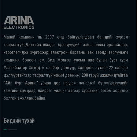
Манай компани нь 2007 онд байгуулагдсан ба өдийг хүртэл
тасралтгүй Дэлхийн шилдэг брэндүүдийг албан ёсны эрхтэйгээр,
хэрэглэгчдээ хүргэсээр электрон барааны зах зээлд тэргүүлэгч
компани болсон юм. Бид Монгол улсын өнцөг булан бүрт хүрч
Улаанбаатар хотод 6 салбар дэлгүүр, хөдөө орон нутагт 22 салбар
дэлгүүртэйгээр тасралтгүй хөгжин дэвжиж, 200 гаруй ажилчидтайгаа
"Айл бүрт Арина" уриан дор нэгдэж чанартай бүтээгдэхүүнийг
хамгийн хямдаар, найрсаг үйлчилгээгээр хүргэхийг эрхэм зорилго
болгон ажиллаж байна.
Бидний тухай