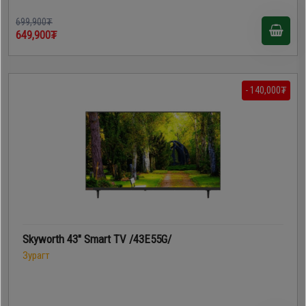
699,900₮
649,900₮
- 140,000₮
Skyworth 43" Smart TV /43E55G/
Зурагт