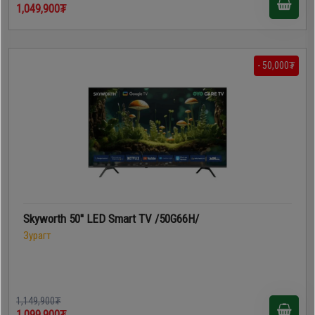
1,049,900₮
- 50,000₮
Skyworth 50'' LED Smart TV /50G66H/
Зурагт
1,149,900₮
1,099,900₮