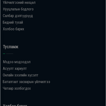
Үйлчилгээний нөхцөл
Нууцлалын бодлого
Салбар дэлгүүрүүд
Бидний тухай
Холбоо барих
Тусламж
Мэдээ мэдээдэл
Асуулт хариулт
Онлайн зээлийн хүсэлт
Баталгаат засварын үйлчилгээ
Чатаар холбогдох