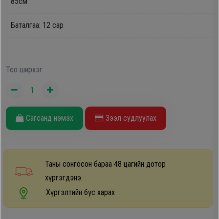
85см
Дагалдах
хэрэгсэл
Баталгаа: 12 сар
Тоо ширхэг
Сагсанд нэмэх
Зээл судлуулах
Таны сонгосон бараа 48 цагийн дотор
хүргэгдэнэ.
Хүргэлтийн бүс харах