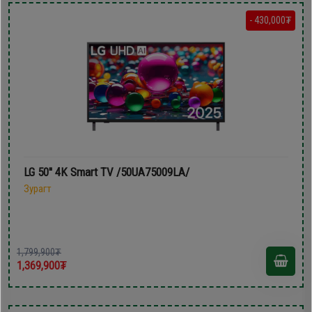
- 430,000₮
LG 50'' 4K Smart TV /50UA75009LA/
Зурагт
1,799,900₮
1,369,900₮