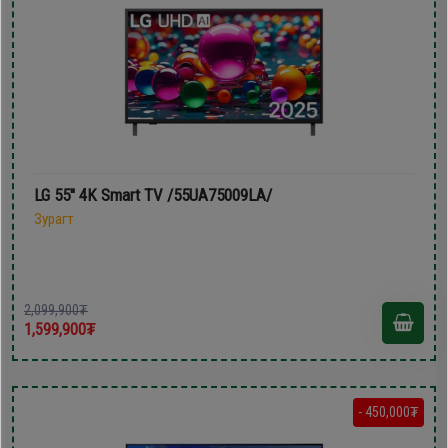
LG 55'' 4K Smart TV /55UA75009LA/
Зурагт
2,099,900₮
1,599,900₮
- 450,000₮