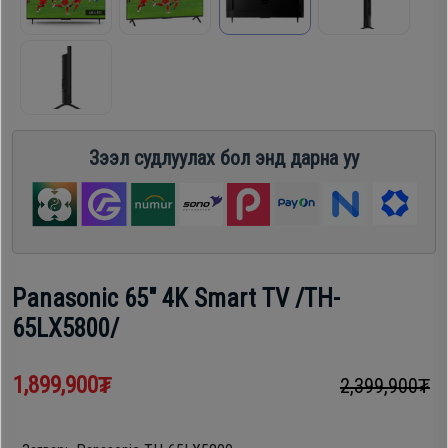
шүүгээ
Хөргөгч,
Хөлдөөгч
Тавилга
Плитк,
Эйр
Зээл судлуулах бол энд дарна уу
Шарах
кондишн
шүүгээ
ГАР
Тавилга
УТАС
Panasonic 65" 4K Smart TV /TH-
65LX5800/
Эйр
Apple
кондишн
1,899,900₮
2,399,900₮
Samsung