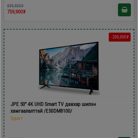
899,900₮
759,900₮
- 200,000₮
JPE 50'' 4K UHD Smart TV давхар шилэн
хамгаалалттай /E50DM8100/
Зурагт