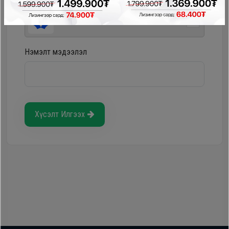
Storepay - урьдчилгаагүй, хүүгүй, шимтгэлгүй
Нэмэлт мэдээлэл
Хүсэлт Илгээх