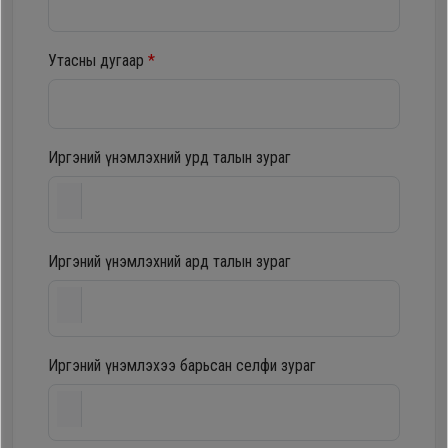
шүүгээ
Хөргөгч,
Хөлдөөгч
Утасны дугаар
*
Тавилга
Плитк,
Эйр
Шарах
Иргэний үнэмлэхний урд талын зураг
кондишн
шүүгээ
ГАР
Иргэний үнэмлэхний ард талын зураг
Тавилга
УТАС
Эйр
Apple
Иргэний үнэмлэхээ барьсан селфи зураг
кондишн
Samsung