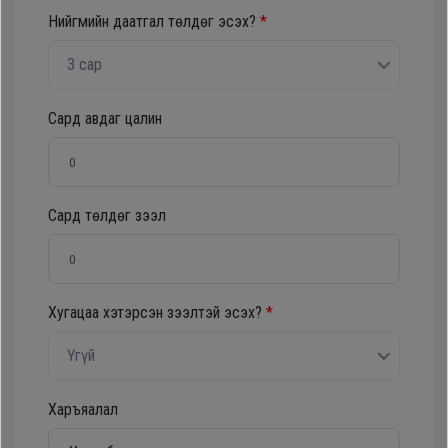
Нийгмийн даатгал төлдөг эсэх?
*
Oppo
3 сар
Mi
Сард авдаг цалин
Infinix
Huawei
Сард төлдөг зээл
Tablet
Хугацаа хэтэрсэн зээлтэй эсэх?
*
Ухаалаг
Цаг
Үгүй
Чихэвч
Харъяалал