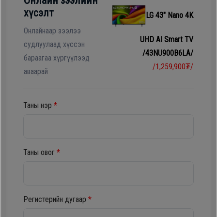
Онлайн зээлийн
Гал
хүсэлт
LG 43" Nano 4K
тогоо
Гэр ахуйн
цахилгаан
Онлайнаар зээлээ
UHD AI Smart TV
Гэр
бараа
судлуулаад хүссэн
/43NU900B6LA/
ахуйн
бараагаа хүргүүлээд
/1,259,900₮/
цахилгаан
аваарай
Угаалгын
бараа
машин
Таны нэр
*
Зөөврийн
Угаалгын
компьютер
машин
Таны овог
*
Хөргөгч,
Хөлдөөгч
Зөөврийн
компьютер
Регистерийн дугаар
*
Плитк,
Шарах