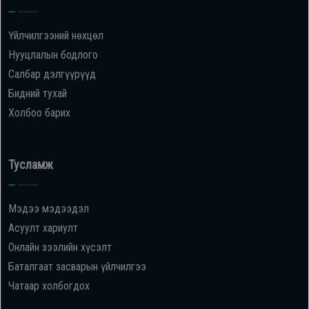
Үйлчилгээний нөхцөл
Нууцлалын бодлого
Салбар дэлгүүрүүд
Бидний тухай
Холбоо барих
Тусламж
Мэдээ мэдээдэл
Асуулт хариулт
Онлайн зээлийн хүсэлт
Баталгаат засварын үйлчилгээ
Чатаар холбогдох