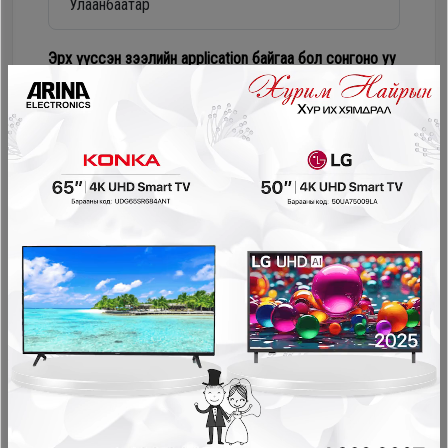
Дагалдах
хэрэгсэл
Эрх үүссэн зээлийн application байгаа бол сонгоно уу
Numur Лизинг
Соно сонгодог зээл
PayOn - LeaseOn
NetPay - Шимтгэлгүй ав, хүүгүй төл
Pocket - урьдчилгаагүй, шимтгэлгүй