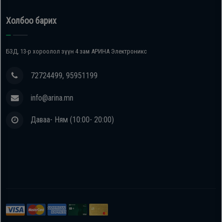
Холбоо барих
БЗД, 13-р хороолол зүүн 4 зам АРИНА Электроникс
72724499, 95951199
info@arina.mn
Даваа- Ням (10:00- 20:00)