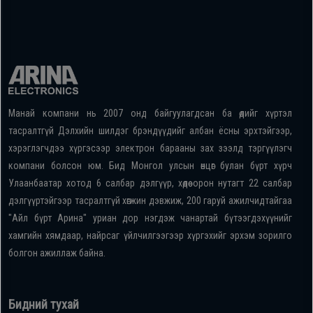
Манай компани нь 2007 онд байгуулагдсан ба өдийг хүртэл
тасралтгүй Дэлхийн шилдэг брэндүүдийг албан ёсны эрхтэйгээр,
хэрэглэгчдээ хүргэсээр электрон барааны зах зээлд тэргүүлэгч
компани болсон юм. Бид Монгол улсын өнцөг булан бүрт хүрч
Улаанбаатар хотод 6 салбар дэлгүүр, хөдөө орон нутагт 22 салбар
дэлгүүртэйгээр тасралтгүй хөгжин дэвжиж, 200 гаруй ажилчидтайгаа
"Айл бүрт Арина" уриан дор нэгдэж чанартай бүтээгдэхүүнийг
хамгийн хямдаар, найрсаг үйлчилгээгээр хүргэхийг эрхэм зорилго
болгон ажиллаж байна.
Бидний тухай