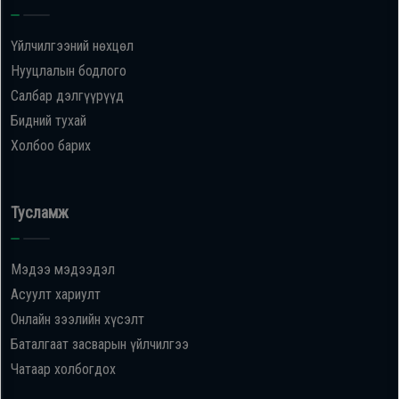
Үйлчилгээний нөхцөл
Нууцлалын бодлого
Салбар дэлгүүрүүд
Бидний тухай
Холбоо барих
Тусламж
Мэдээ мэдээдэл
Асуулт хариулт
Онлайн зээлийн хүсэлт
Баталгаат засварын үйлчилгээ
Чатаар холбогдох