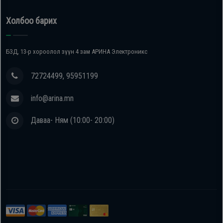
Холбоо барих
БЗД, 13-р хороолол зүүн 4 зам АРИНА Электроникс
72724499, 95951199
info@arina.mn
Даваа- Ням (10:00- 20:00)