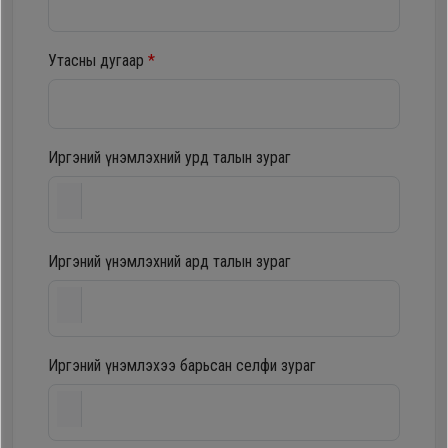
шүүгээ
Хөргөгч,
Хөлдөөгч
Утасны дугаар
*
Тавилга
Плитк,
Эйр
Шарах
Иргэний үнэмлэхний урд талын зураг
кондишн
шүүгээ
ГАР
Иргэний үнэмлэхний ард талын зураг
Тавилга
УТАС
Эйр
Apple
Иргэний үнэмлэхээ барьсан селфи зураг
кондишн
Samsung