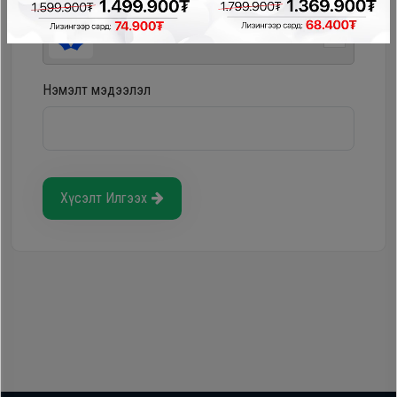
Storepay - урьдчилгаагүй, хүүгүй, шимтгэлгүй
Нэмэлт мэдээлэл
Хүсэлт Илгээх