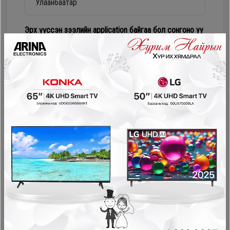
Дагалдах
хэрэгсэл
Эрх үүссэн зээлийн application байгаа бол сонгоно уу
Numur Лизинг
Соно сонгодог зээл
PayOn - LeaseOn
NetPay - Шимтгэлгүй ав, хүүгүй төл
Pocket - урьдчилгаагүй, шимтгэлгүй