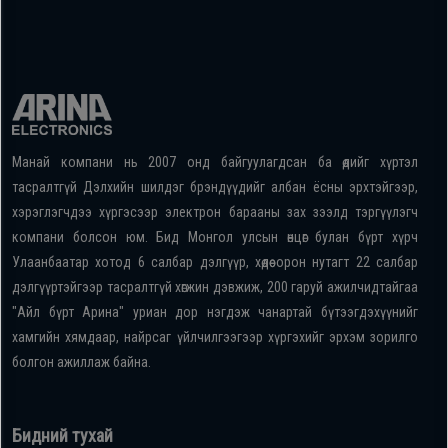
Манай компани нь 2007 онд байгуулагдсан ба өдийг хүртэл
тасралтгүй Дэлхийн шилдэг брэндүүдийг албан ёсны эрхтэйгээр,
хэрэглэгчдээ хүргэсээр электрон барааны зах зээлд тэргүүлэгч
компани болсон юм. Бид Монгол улсын өнцөг булан бүрт хүрч
Улаанбаатар хотод 6 салбар дэлгүүр, хөдөө орон нутагт 22 салбар
дэлгүүртэйгээр тасралтгүй хөгжин дэвжиж, 200 гаруй ажилчидтайгаа
"Айл бүрт Арина" уриан дор нэгдэж чанартай бүтээгдэхүүнийг
хамгийн хямдаар, найрсаг үйлчилгээгээр хүргэхийг эрхэм зорилго
болгон ажиллаж байна.
Бидний тухай