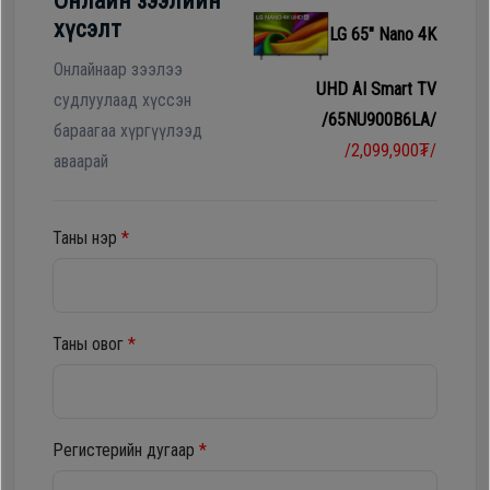
Онлайн зээлийн
Гал
хүсэлт
LG 65" Nano 4K
тогоо
Гэр ахуйн
цахилгаан
Онлайнаар зээлээ
UHD AI Smart TV
Гэр
бараа
судлуулаад хүссэн
/65NU900B6LA/
ахуйн
бараагаа хүргүүлээд
/2,099,900₮/
цахилгаан
аваарай
Угаалгын
бараа
машин
Таны нэр
*
Зөөврийн
Угаалгын
компьютер
машин
Таны овог
*
Хөргөгч,
Хөлдөөгч
Зөөврийн
компьютер
Регистерийн дугаар
*
Плитк,
Шарах