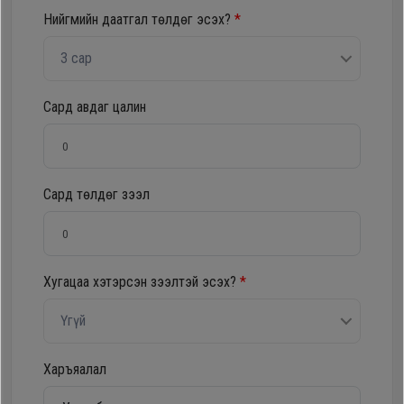
Нийгмийн даатгал төлдөг эсэх?
*
Oppo
3 сар
Mi
Сард авдаг цалин
Infinix
Huawei
Сард төлдөг зээл
Tablet
Хугацаа хэтэрсэн зээлтэй эсэх?
*
Ухаалаг
Цаг
Үгүй
Чихэвч
Харъяалал