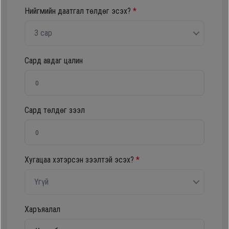
Нийгмийн даатгал төлдөг эсэх?
*
Oppo
3 сар
Mi
Сард авдаг цалин
Infinix
Huawei
Сард төлдөг зээл
Tablet
Хугацаа хэтэрсэн зээлтэй эсэх?
*
Ухаалаг
Цаг
Үгүй
Чихэвч
Харъяалал