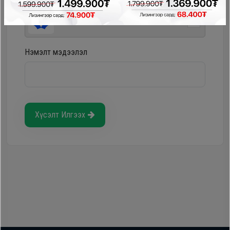
Storepay - урьдчилгаагүй, хүүгүй, шимтгэлгүй
Нэмэлт мэдээлэл
Хүсэлт Илгээх