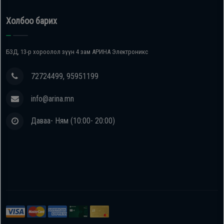
Холбоо барих
БЗД, 13-р хороолол зүүн 4 зам АРИНА Электроникс
72724499, 95951199
info@arina.mn
Даваа- Ням (10:00- 20:00)