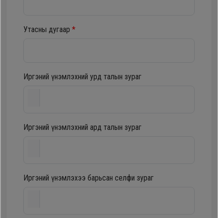
шүүгээ
Хөргөгч,
Хөлдөөгч
Утасны дугаар
*
Тавилга
Плитк,
Эйр
Шарах
Иргэний үнэмлэхний урд талын зураг
кондишн
шүүгээ
ГАР
Иргэний үнэмлэхний ард талын зураг
Тавилга
УТАС
Эйр
Apple
Иргэний үнэмлэхээ барьсан селфи зураг
кондишн
Samsung