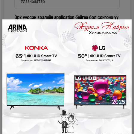
Дагалдах
хэрэгсэл
Эрх үүссэн зээлийн application байгаа бол сонгоно уу
Numur Лизинг
Соно сонгодог зээл
PayOn - LeaseOn
NetPay - Шимтгэлгүй ав, хүүгүй төл
Pocket - урьдчилгаагүй, шимтгэлгүй