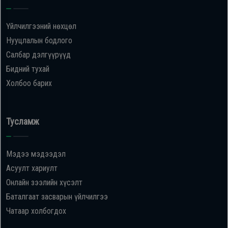
Үйлчилгээний нөхцөл
Нууцлалын бодлого
Салбар дэлгүүрүүд
Бидний тухай
Холбоо барих
Тусламж
Мэдээ мэдээдэл
Асуулт хариулт
Онлайн зээлийн хүсэлт
Баталгаат засварын үйлчилгээ
Чатаар холбогдох