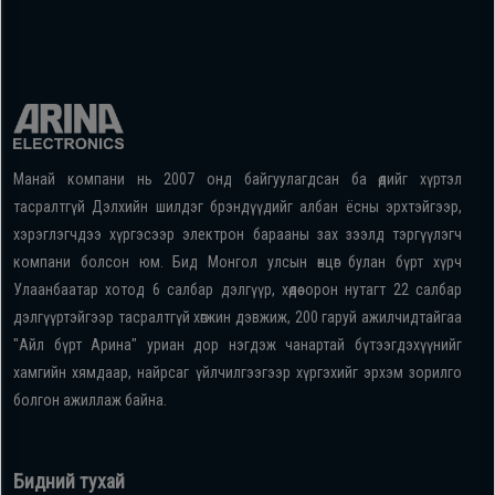
Манай компани нь 2007 онд байгуулагдсан ба өдийг хүртэл
тасралтгүй Дэлхийн шилдэг брэндүүдийг албан ёсны эрхтэйгээр,
хэрэглэгчдээ хүргэсээр электрон барааны зах зээлд тэргүүлэгч
компани болсон юм. Бид Монгол улсын өнцөг булан бүрт хүрч
Улаанбаатар хотод 6 салбар дэлгүүр, хөдөө орон нутагт 22 салбар
дэлгүүртэйгээр тасралтгүй хөгжин дэвжиж, 200 гаруй ажилчидтайгаа
"Айл бүрт Арина" уриан дор нэгдэж чанартай бүтээгдэхүүнийг
хамгийн хямдаар, найрсаг үйлчилгээгээр хүргэхийг эрхэм зорилго
болгон ажиллаж байна.
Бидний тухай