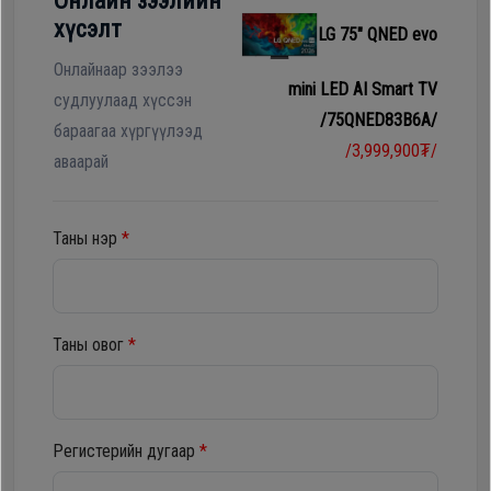
Онлайн зээлийн
Гал
хүсэлт
LG 75" QNED evo
тогоо
Гэр ахуйн
цахилгаан
Онлайнаар зээлээ
mini LED AI Smart TV
Гэр
бараа
судлуулаад хүссэн
/75QNED83B6A/
ахуйн
бараагаа хүргүүлээд
/3,999,900₮/
цахилгаан
аваарай
Угаалгын
бараа
машин
Таны нэр
*
Зөөврийн
Угаалгын
компьютер
машин
Таны овог
*
Хөргөгч,
Хөлдөөгч
Зөөврийн
компьютер
Регистерийн дугаар
*
Плитк,
Шарах