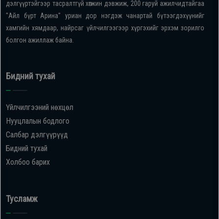
дэлгүүртэйгээр тасралтгүй хөгжин дэвжиж, 200 гаруй ажилчидтайгаа
"Айл бүрт Арина" уриан дор нэгдэж чанартай бүтээгдэхүүнийг
хамгийн хямдаар, найрсаг үйлчилгээгээр хүргэхийг эрхэм зорилго
болгон ажиллаж байна.
Бидний тухай
Үйлчилгээний нөхцөл
Нууцлалын бодлого
Салбар дэлгүүрүүд
Бидний тухай
Холбоо барих
Тусламж