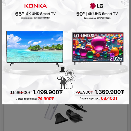
Zilan8733 сахлын машин
Гоо сайхны цахилгаан бараа
55,900₮
- 20,000₮