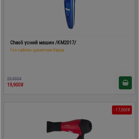
Дагалдах
хэрэгсэл
Chaoli үсний машин /KM2017/
Гоо сайхны цахилгаан бараа
29,900₮
19,900₮
- 17,000₮