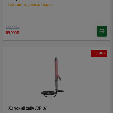
Гоо сайхны цахилгаан бараа
109,900₮
89,900₮
- 15,000₮
XO үсний хайч /CF13/