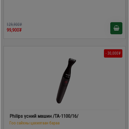
129,900₮
99,900₮
- 30,000₮
Philips үсний машин /TA-1100/16/
Гоо сайхны цахилгаан бараа