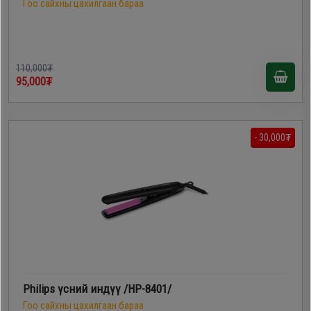
Гоо сайхны цахилгаан бараа
110,000₮
95,000₮
- 30,000₮
Philips үсний индүү /HP-8401/
Гоо сайхны цахилгаан бараа