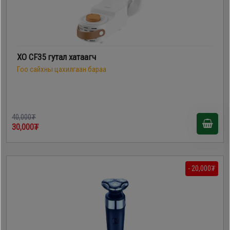
XO CF35 гутал хатаагч
Гоо сайхны цахилгаан бараа
40,000₮
30,000₮
- 20,000₮