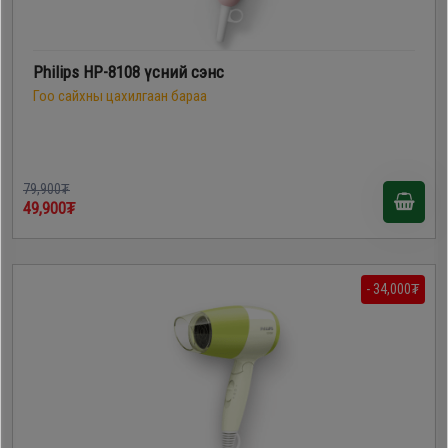
Philips HP-8108 үсний сэнс
Гоо сайхны цахилгаан бараа
79,900₮
49,900₮
- 34,000₮