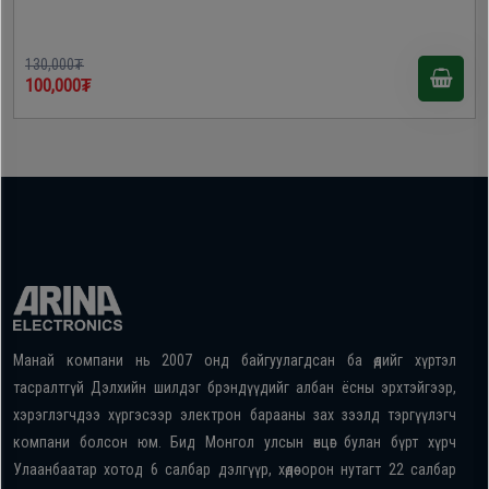
130,000₮
100,000₮
Манай компани нь 2007 онд байгуулагдсан ба өдийг хүртэл
тасралтгүй Дэлхийн шилдэг брэндүүдийг албан ёсны эрхтэйгээр,
хэрэглэгчдээ хүргэсээр электрон барааны зах зээлд тэргүүлэгч
компани болсон юм. Бид Монгол улсын өнцөг булан бүрт хүрч
Улаанбаатар хотод 6 салбар дэлгүүр, хөдөө орон нутагт 22 салбар