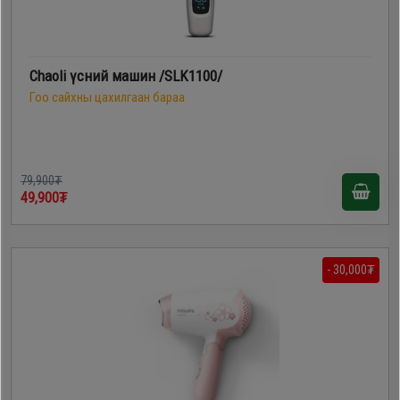
Chaoli үсний машин /SLK1100/
Гоо сайхны цахилгаан бараа
79,900₮
49,900₮
- 30,000₮