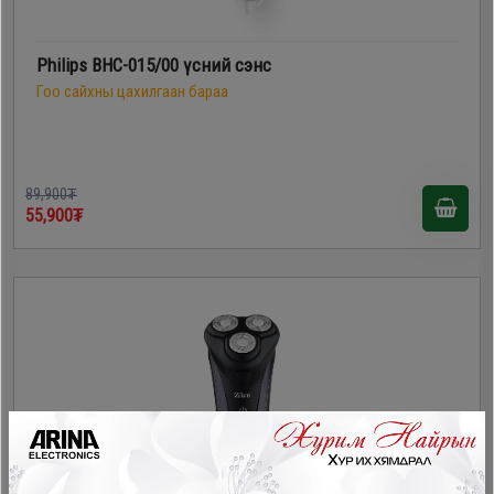
Philips BHC-015/00 үсний сэнс
Гоо сайхны цахилгаан бараа
89,900₮
55,900₮