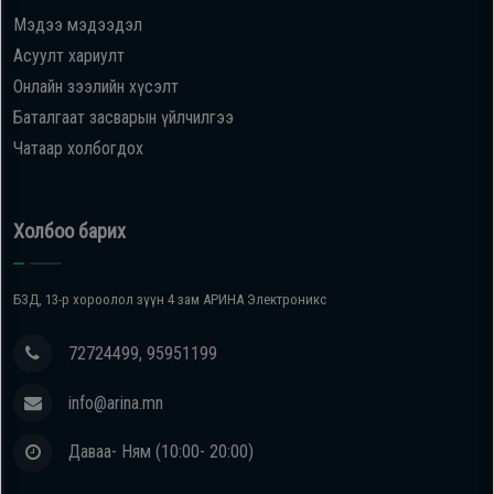
Мэдээ мэдээдэл
Асуулт хариулт
Онлайн зээлийн хүсэлт
Баталгаат засварын үйлчилгээ
Чатаар холбогдох
Холбоо барих
БЗД, 13-р хороолол зүүн 4 зам АРИНА Электроникс
72724499, 95951199
info@arina.mn
Даваа- Ням (10:00- 20:00)