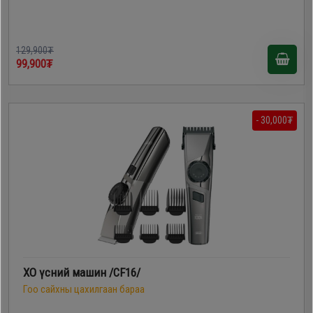
129,900₮
99,900₮
- 30,000₮
XO үсний машин /CF16/
Гоо сайхны цахилгаан бараа