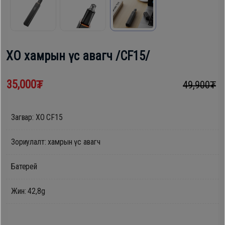
шүүгээ
Хөргөгч,
Хөлдөөгч
Тавилга
XO хамрын үс авагч /CF15/
Плитк,
Эйр
Шарах
35,000₮
49,900₮
кондишн
шүүгээ
Загвар: XO CF15
ГАР
Тавилга
УТАС
Зориулалт: хамрын үс авагч
Батерей
Эйр
Apple
кондишн
Жин: 42,8g
Samsung