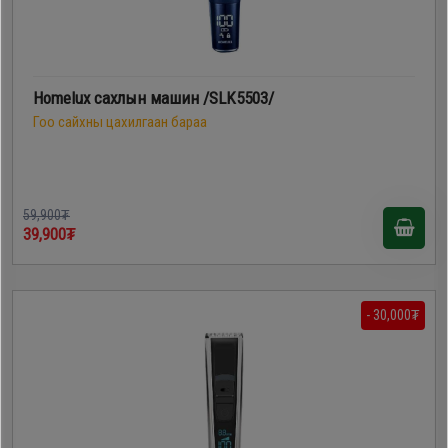
Homelux сахлын машин /SLK5503/
Гоо сайхны цахилгаан бараа
59,900₮
39,900₮
- 30,000₮