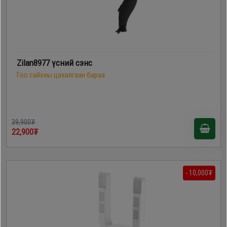
Zilan8977 үсний сэнс
Гоо сайхны цахилгаан бараа
39,900₮
22,900₮
- 10,000₮