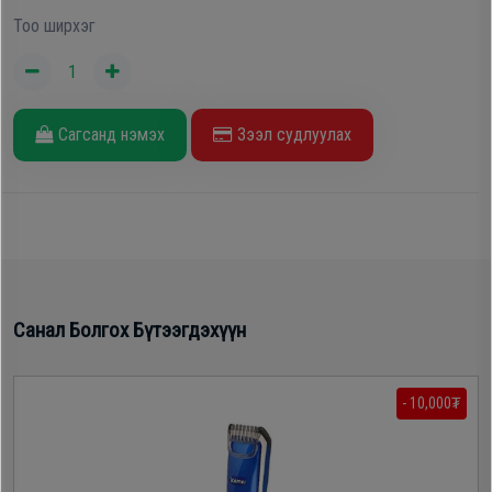
Тоо ширхэг
Oppo
Mi
Сагсанд нэмэх
Зээл судлуулах
Infinix
Huawei
Tablet
Санал Болгох Бүтээгдэхүүн
Ухаалаг
Цаг
- 10,000₮
Чихэвч