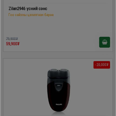
Zilan2946 үсний сэнс
Гоо сайхны цахилгаан бараа
79,900₮
59,900₮
- 20,000₮