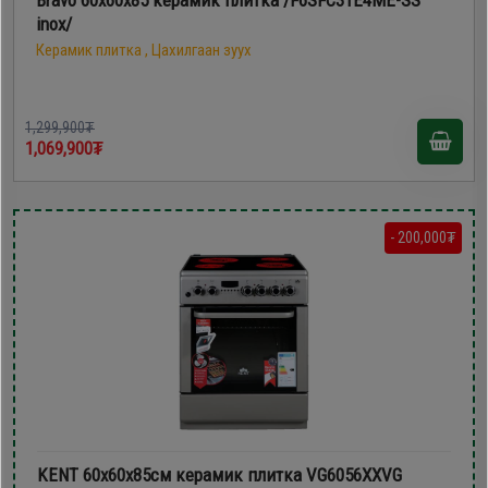
inox/
Керамик плитка , Цахилгаан зуух
1,299,900₮
1,069,900₮
- 200,000₮
KENT 60х60x85см керамик плитка VG6056XXVG