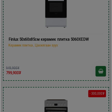
Finlux 50х60х85см керамик плитка 5060XEDW
Керамик плитка , Цахилгаан зуух
949,900₮
799,900₮
- 300,000₮