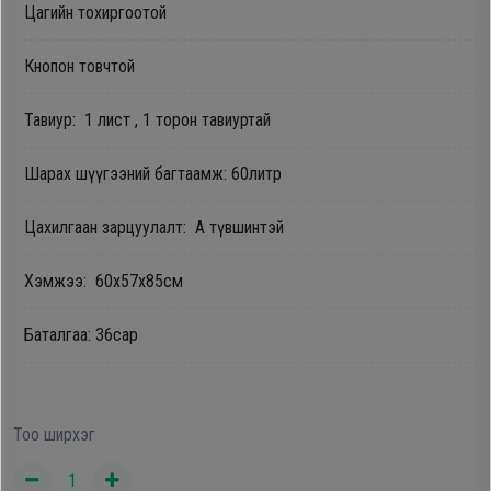
Цагийн тохиргоотой
Oppo
Кнопон товчтой
Mi
Тавиур: 1 лист , 1 торон тавиуртай
Infinix
Шарах шүүгээний багтаамж: 60литр
Huawei
Цахилгаан зарцуулалт: А түвшинтэй
Хэмжээ: 60x57x85см
Tablet
Баталгаа: 36сар
Ухаалаг
Цаг
Тоо ширхэг
Чихэвч