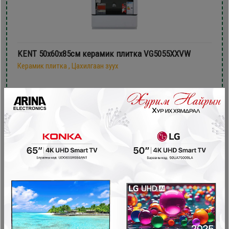
KENT 50х60x85см керамик плитка VG5055XXVW
Керамик плитка , Цахилгаан зуух
1,079,900₮
949,900₮
- 240,000₮