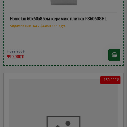
Homelux 60х60х85см керамик плитка FS6060SHL
Керамик плитка , Цахилгаан зуух
1,399,900₮
999,900₮
- 150,000₮