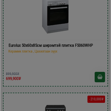
Eurolux 50х60х85см ширэмтэй плитка F5060WHP
Керамик плитка , Цахилгаан зуух
899,900₮
699,900₮
- 210,000₮