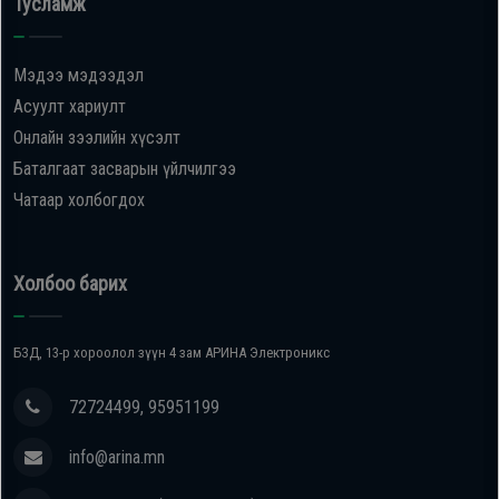
Тусламж
Мэдээ мэдээдэл
Асуулт хариулт
Онлайн зээлийн хүсэлт
Баталгаат засварын үйлчилгээ
Чатаар холбогдох
Холбоо барих
БЗД, 13-р хороолол зүүн 4 зам АРИНА Электроникс
72724499, 95951199
info@arina.mn