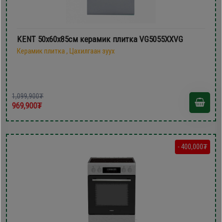
KENT 50х60x85см керамик плитка VG5055XXVG
Керамик плитка , Цахилгаан зуух
1,099,900₮
969,900₮
- 400,000₮