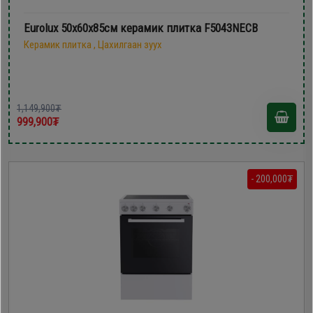
Eurolux 50х60x85см керамик плитка F5043NECB
Керамик плитка , Цахилгаан зуух
1,149,900₮
999,900₮
- 200,000₮