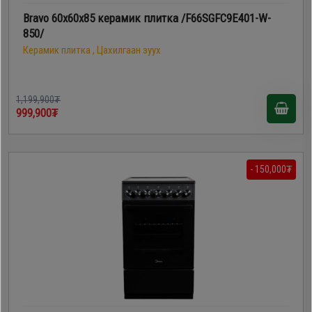
Bravo 60х60х85 керамик плитка /F66SGFC9E401-W-
850/
Керамик плитка , Цахилгаан зуух
1,199,900₮
999,900₮
- 150,000₮