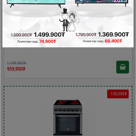
Bravo 60х60х85 керамик плитка /F6SFC31E4ME-CS/
Керамик плитка , Цахилгаан зуух
1,199,900₮
959,900₮
- 130,000₮