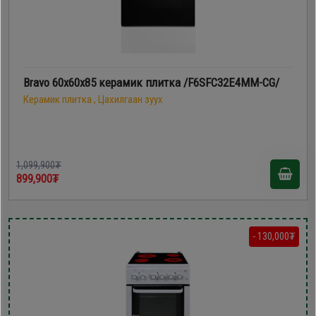
Bravo 60х60х85 керамик плитка /F6SFC32E4MM-CG/
Керамик плитка , Цахилгаан зуух
1,099,900₮
899,900₮
- 130,000₮