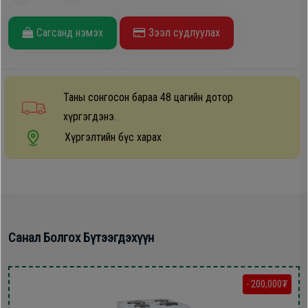
Дагалдах
хэрэгсэл
Сагсанд нэмэх
Зээл судлуулах
Таны сонгосон бараа 48 цагийн дотор
хүргэгдэнэ.
Хүргэлтийн бүс харах
Санал Болгох Бүтээгдэхүүн
- 200,000₮