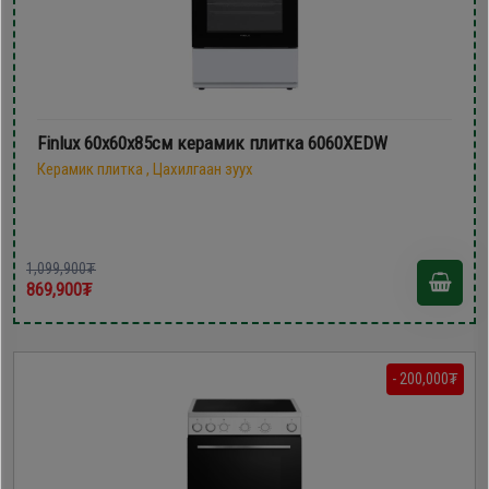
Finlux 60х60х85см керамик плитка 6060XEDW
Керамик плитка , Цахилгаан зуух
1,099,900₮
869,900₮
- 200,000₮