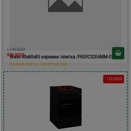
1,149,900₮
999,900₮
Bravo 60х60х85 керамик плитка /F6SFC32E4MM-CC/
Керамик плитка , Цахилгаан зуух
- 150,000₮