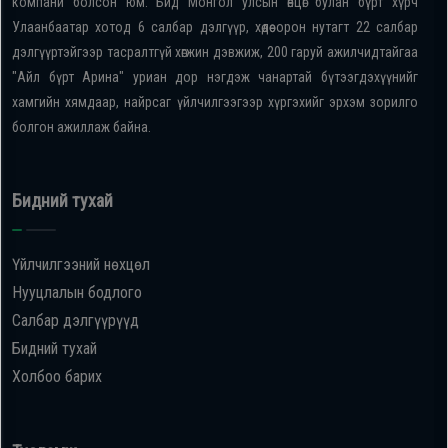
компани болсон юм. Бид Монгол улсын өнцөг булан бүрт хүрч
Улаанбаатар хотод 6 салбар дэлгүүр, хөдөө орон нутагт 22 салбар
дэлгүүртэйгээр тасралтгүй хөгжин дэвжиж, 200 гаруй ажилчидтайгаа
"Айл бүрт Арина" уриан дор нэгдэж чанартай бүтээгдэхүүнийг
хамгийн хямдаар, найрсаг үйлчилгээгээр хүргэхийг эрхэм зорилго
болгон ажиллаж байна.
Бидний тухай
Үйлчилгээний нөхцөл
Нууцлалын бодлого
Салбар дэлгүүрүүд
Бидний тухай
Холбоо барих