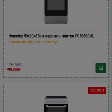
Homelux 50х60х85см керамик плитка FS5060SHL
Керамик плитка , Цахилгаан зуух
1,099,900₮
799,900₮
- 230,000₮