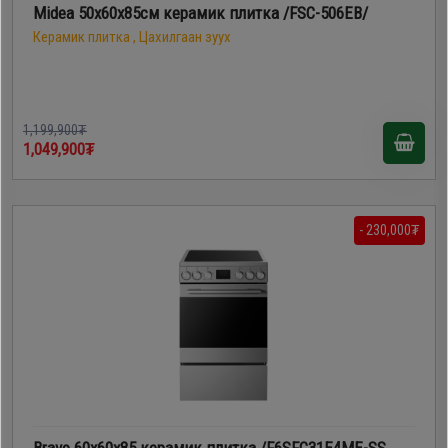
Midea 50х60х85см керамик плитка /FSC-506EB/
Керамик плитка , Цахилгаан зуух
1,199,900₮
1,049,900₮
- 230,000₮
Bravo 60х60х85 керамик плитка /F6SFC31E4ME-SS