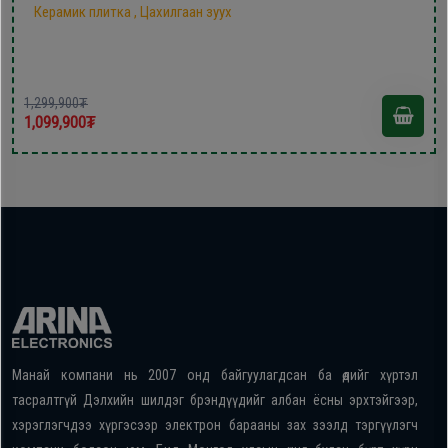
Керамик плитка , Цахилгаан зуух
1,299,900₮
1,099,900₮
Манай компани нь 2007 онд байгуулагдсан ба өдийг хүртэл
тасралтгүй Дэлхийн шилдэг брэндүүдийг албан ёсны эрхтэйгээр,
хэрэглэгчдээ хүргэсээр электрон барааны зах зээлд тэргүүлэгч