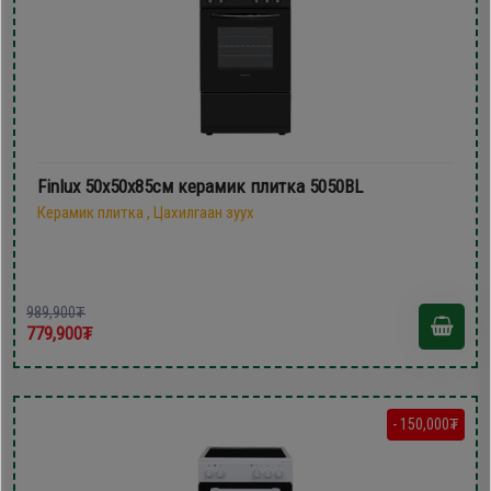
Finlux 50х50х85см керамик плитка 5050BL
Керамик плитка , Цахилгаан зуух
989,900₮
779,900₮
- 150,000₮