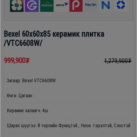
шүүгээ
Хөргөгч,
Хөлдөөгч
Тавилга
Bexel 60х60х85 керамик плитка
Плитк,
/VTC6608W/
Эйр
Шарах
кондишн
шүүгээ
999,900₮
1,279,900₮
ГАР
Загвар: Bexel VTC6608W
Тавилга
УТАС
Өнгө: Цагаан
Эйр
Apple
Керамик халаагч: 4ш
кондишн
Шарах шүүгээ: 8 төрлийн Функцтэй , Неон гэрэлтэй, Сэнстэй
Samsung