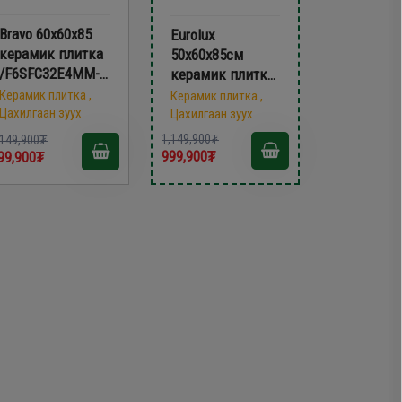
Bravo 60х60х85
Eurolux
керамик плитка
50х60x85см
/F6SFC32E4MM-
керамик плитка
CC/
F5043NECB
Керамик плитка ,
Керамик плитка ,
Цахилгаан зуух
Цахилгаан зуух
1,149,900₮
,149,900₮
999,900₮
99,900₮