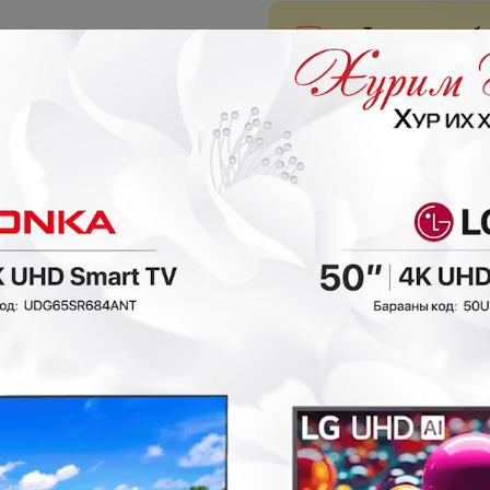
Таны сонгосон ба
Хүргэлтийн бүс х
₮
- 150,000₮
- 300,000₮