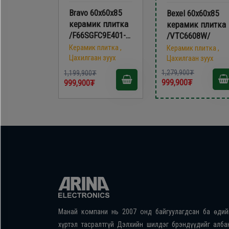
Bravo 60х60х85
Bexel 60х60х85
керамик плитка
керамик плитка
/F66SGFC9E401-
/VTC6608W/
W-850/
Керамик плитка ,
Керамик плитка ,
Цахилгаан зуух
Цахилгаан зуух
1,279,900₮
1,199,900₮
999,900₮
999,900₮
Манай компани нь 2007 онд байгуулагдсан ба өдий
хүртэл тасралтгүй Дэлхийн шилдэг брэндүүдийг алба