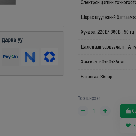
Электрон цагийн тохиргоот
Шарах шүүгээний багтаамж:
Хүчдэл: 220В/ 380В , 50 гц
 дарна уу
Цахилгаан зарцуулалт: А т
Хэмжээ: 60x60x85см
Баталгаа: 36сар
Тоо ширхэг
С
Х