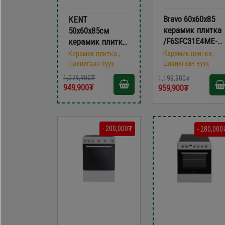
Bravo 60х60х85
KENT
керамик плитка
50х60x85см
/F6SFC31E4ME-
керамик плитка
CS/
VG5055XXVW
Керамик плитка ,
Керамик плитка ,
Цахилгаан зуух
Цахилгаан зуух
1,079,900₮
1,199,900₮
949,900₮
959,900₮
- 200,000₮
- 280,000