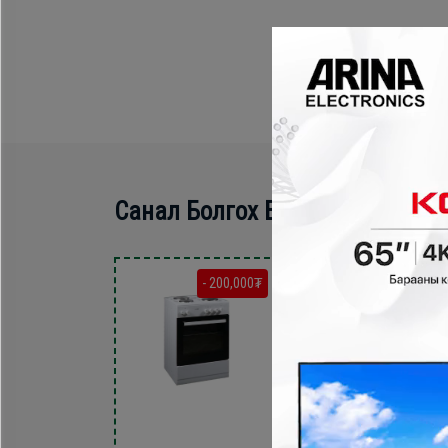
Санал Болгох Бүтээгдэхүүн
- 200,000₮
- 210,000