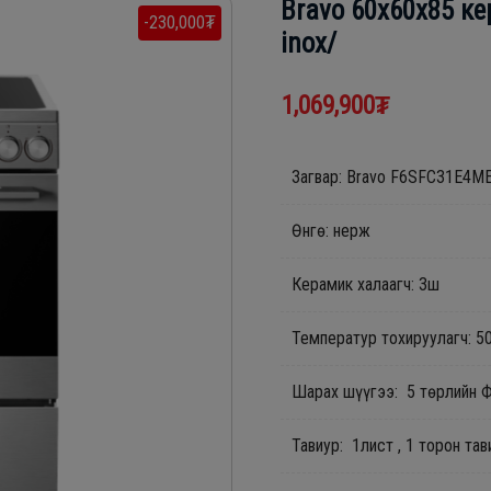
Bravo 60х60х85 к
-230,000₮
inox/
1,069,900₮
Загвар: Bravo F6SFC31E4ME
Өнгө: нерж
Керамик халаагч: 3ш
Температур тохируулагч: 50
Шарах шүүгээ: 5 төрлийн 
Тавиур: 1лист , 1 торон тав