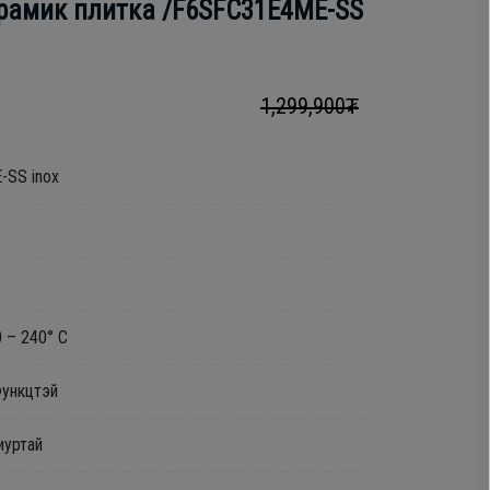
ерамик плитка /F6SFC31E4ME-SS
1,299,900₮
-SS inox
 – 240° C
Функцтэй
иуртай