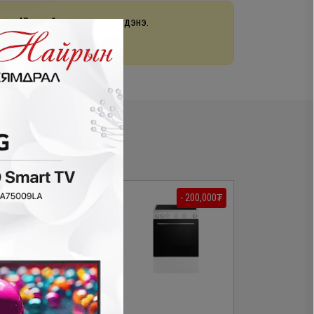
раа 48 цагийн дотор хүргэгдэнэ.
арах
- 200,000₮
- 230,000₮