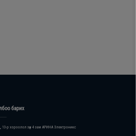
лбоо барих
, 13-р хороолол зүүн 4 зам АРИНА Электроникс