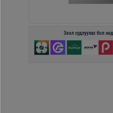
Хөргөгч,
Хөлдөөгч
Плитк,
Зээл судлуулах бол энд
Шарах
шүүгээ
Тавилга
Эйр
кондишн