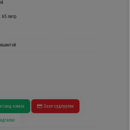
ой
 65 литр
үвшинтэй
агсанд нэмэх
Зээл судлуулах
адгалах