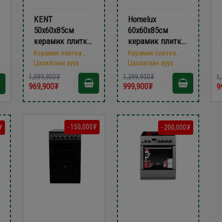
KENT
Homelux
50х60x85см
60х60х85см
керамик плитка
керамик плитка
VG5055XXVG
FS6060SHL
Керамик плитка ,
Керамик плитка ,
Цахилгаан зуух
Цахилгаан зуух
1,099,900₮
1,399,900₮
1
969,900₮
999,900₮
9
- 150,000₮
₮
- 200,000₮