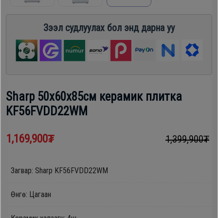
шүүгээ
Хөргөгч,
Хөлдөөгч
Зээл судлуулах бол энд дарна уу
Тавилга
Плитк,
Эйр
Шарах
кондишн
шүүгээ
Sharp 50х60х85см керамик плитка
KF56FVDD22WM
ГАР
Тавилга
УТАС
1,169,900₮
1,399,900₮
Эйр
Загвар: Sharp KF56FVDD22WM
Apple
кондишн
Өнгө: Цагаан
Samsung