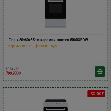
Finlux 50х60х85см керамик плитка 5060XEDW
Керамик плитка , Цахилгаан зуух
949,900₮
799,900₮
- 230,000₮