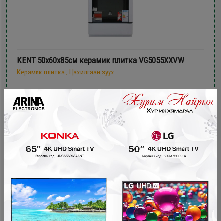
KENT 50х60x85см керамик плитка VG5055XXVW
Керамик плитка , Цахилгаан зуух
1,079,900₮
949,900₮
- 240,000₮