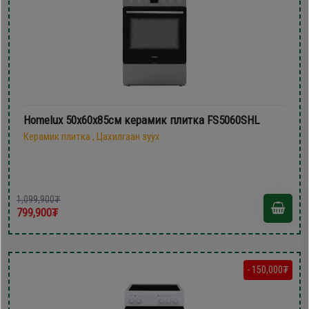
Homelux 50х60х85см керамик плитка FS5060SHL
Керамик плитка , Цахилгаан зуух
1,099,900₮
799,900₮
- 150,000₮