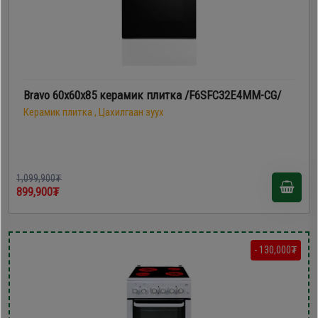
Bravo 60х60х85 керамик плитка /F6SFC32E4MM-CG/
Керамик плитка , Цахилгаан зуух
1,099,900₮
899,900₮
- 130,000₮