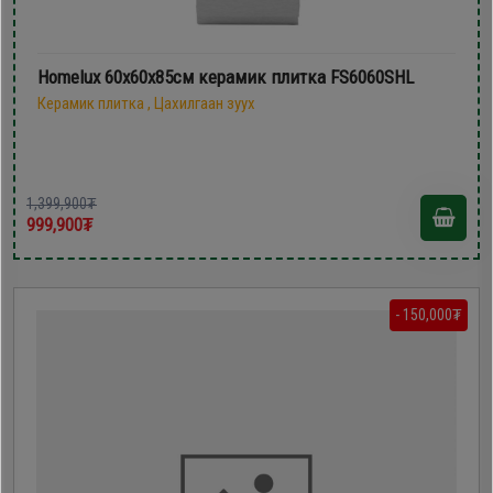
Homelux 60х60х85см керамик плитка FS6060SHL
Керамик плитка , Цахилгаан зуух
1,399,900₮
999,900₮
- 150,000₮