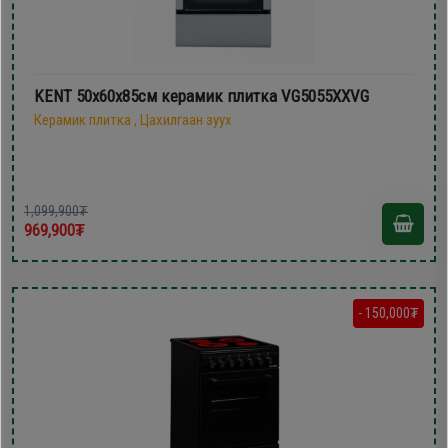
KENT 50х60x85см керамик плитка VG5055XXVG
Керамик плитка , Цахилгаан зуух
1,099,900₮
969,900₮
- 150,000₮