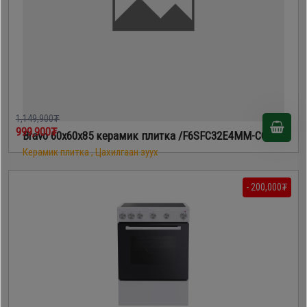
1,149,900₮
999,900₮
Bravo 60х60х85 керамик плитка /F6SFC32E4MM-CC/
Керамик плитка , Цахилгаан зуух
- 200,000₮