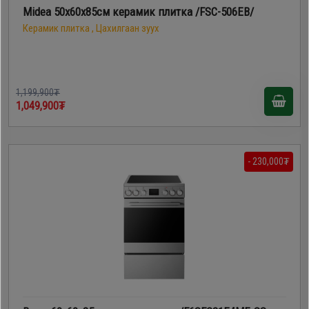
Midea 50х60х85см керамик плитка /FSC-506EB/
Керамик плитка , Цахилгаан зуух
1,199,900₮
1,049,900₮
- 230,000₮