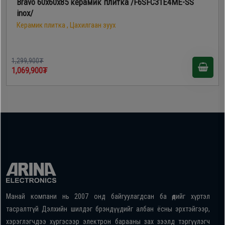
Bravo 60х60х85 керамик плитка /F6SFC31E4ME-SS
inox/
Керамик плитка , Цахилгаан зуух
1,299,900₮
1,069,900₮
Манай компани нь 2007 онд байгуулагдсан ба өдийг хүртэл
тасралтгүй Дэлхийн шилдэг брэндүүдийг албан ёсны эрхтэйгээр,
хэрэглэгчдээ хүргэсээр электрон барааны зах зээлд тэргүүлэгч