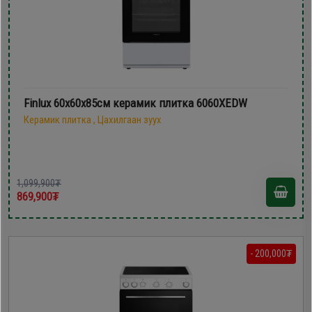
Finlux 60х60х85см керамик плитка 6060XEDW
Керамик плитка , Цахилгаан зуух
1,099,900₮
869,900₮
- 200,000₮