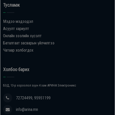
Тусламж
Мэдээ мэдээдэл
Асуулт хариулт
Онлайн зээлийн хүсэлт
Баталгаат засварын үйлчилгээ
Чатаар холбогдох
Холбоо барих
БЗД, 13-р хороолол зүүн 4 зам АРИНА Электроникс
72724499, 95951199
info@arina.mn