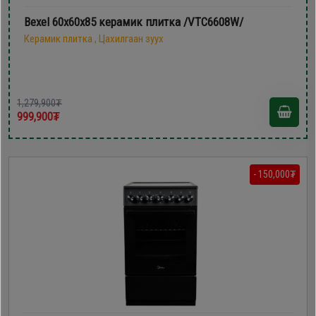
Bexel 60х60х85 керамик плитка /VTC6608W/
Керамик плитка , Цахилгаан зуух
1,279,900₮
999,900₮
- 150,000₮