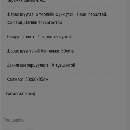
Керамик халаагч: 4ш
Oppo
Шарах шүүгээ: 6 төрлийн Функцтэй , Неон гэрэлтэй,
Сэнстэй, Цагийн тохиргоотой
Mi
Тавиур: 2 лист , 1 торон тавиуртай
Infinix
Шарах шүүгээний багтаамж: 50литр
Huawei
Цахилгаан зарцуулалт: А түвшинтэй
Tablet
Хэмжээ: 50x60x85см
Баталгаа: 36сар
Ухаалаг
Цаг
Чихэвч
Тоо ширхэг