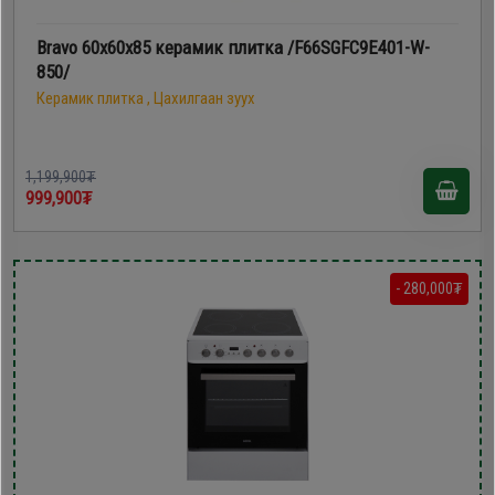
Bravo 60х60х85 керамик плитка /F66SGFC9E401-W-
850/
Керамик плитка , Цахилгаан зуух
1,199,900₮
999,900₮
- 280,000₮