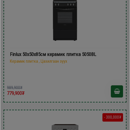
Finlux 50х50х85см керамик плитка 5050BL
Керамик плитка , Цахилгаан зуух
989,900₮
779,900₮
- 300,000₮