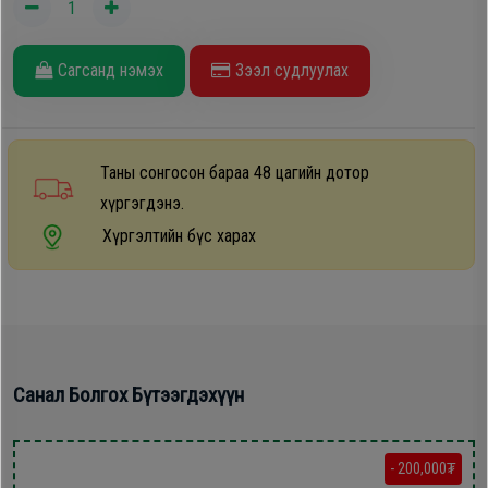
Дагалдах
хэрэгсэл
Сагсанд нэмэх
Зээл судлуулах
Таны сонгосон бараа 48 цагийн дотор
хүргэгдэнэ.
Хүргэлтийн бүс харах
Санал Болгох Бүтээгдэхүүн
- 200,000₮