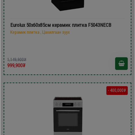
Eurolux 50х60x85см керамик плитка F5043NECB
Керамик плитка , Цахилгаан зуух
1,149,900₮
999,900₮
- 400,000₮