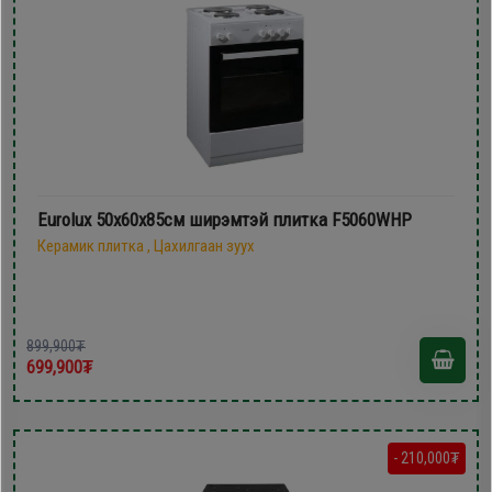
Eurolux 50х60х85см ширэмтэй плитка F5060WHP
Керамик плитка , Цахилгаан зуух
899,900₮
699,900₮
- 210,000₮