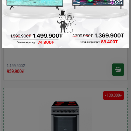
Bravo 60х60х85 керамик плитка /F6SFC31E4ME-CS/
Керамик плитка , Цахилгаан зуух
1,199,900₮
959,900₮
- 130,000₮