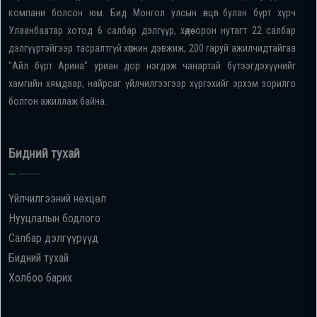
компани болсон юм. Бид Монгол улсын өнцөг булан бүрт хүрч
Улаанбаатар хотод 6 салбар дэлгүүр, хөдөө орон нутагт 22 салбар
дэлгүүртэйгээр тасралтгүй хөгжин дэвжиж, 200 гаруй ажилчидтайгаа
"Айл бүрт Арина" уриан дор нэгдэж чанартай бүтээгдэхүүнийг
хамгийн хямдаар, найрсаг үйлчилгээгээр хүргэхийг эрхэм зорилго
болгон ажиллаж байна.
Бидний тухай
Үйлчилгээний нөхцөл
Нууцлалын бодлого
Салбар дэлгүүрүүд
Бидний тухай
Холбоо барих