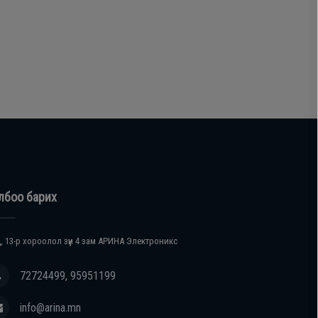
лбоо барих
, 13-р хороолол зүүн 4 зам АРИНА Электроникс
72724499, 95951199
info@arina.mn