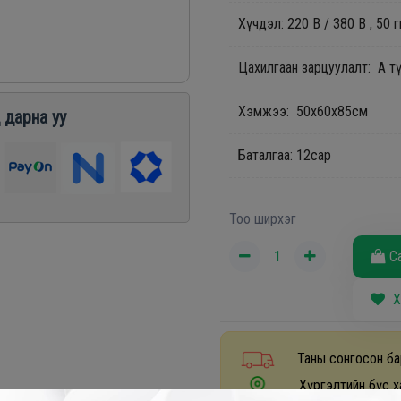
Хүчдэл: 220 В / 380 В , 50 г
Цахилгаан зарцуулалт: А т
Хэмжээ: 50x60x85см
 дарна уу
Баталгаа: 12сар
Тоо ширхэг
С
Х
Таны сонгосон ба
Хүргэлтийн бүс х