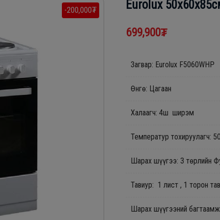
Eurolux 50х60х85
-200,000₮
699,900₮
Загвар: Eurolux F5060WHP
Өнгө: Цагаан
Халаагч: 4ш ширэм
Температур тохируулагч: 50
Шарах шүүгээ: 3 төрлийн Ф
Тавиур: 1 лист , 1 торон та
Шарах шүүгээний багтаамж