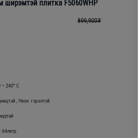
см ширэмтэй плитка F5060WHP
899,900₮
 – 240° C
ункцтэй , Неон гэрэлтэй
виуртай
: 64литр