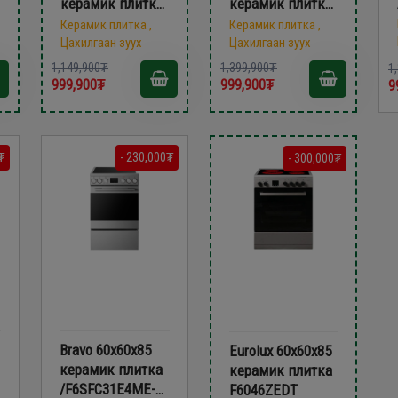
керамик плитка
керамик плитка
F5043NECB
FS6060SHL
Керамик плитка ,
Керамик плитка ,
Цахилгаан зуух
Цахилгаан зуух
1,149,900₮
1,399,900₮
1
999,900₮
999,900₮
9
₮
- 230,000₮
- 300,000₮
Bravo 60х60х85
Eurolux 60х60x85
керамик плитка
керамик плитка
/F6SFC31E4ME-
F6046ZEDT