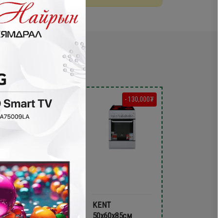
- 200,000₮
- 130,000₮
Bravo 60х60х85
KENT
керамик плитка
50х60x85см