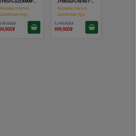
/F6SFC32E4MM-
/F66SGFC9E401-
CC/
W-850/
Керамик плитка ,
Керамик плитка ,
Цахилгаан зуух
Цахилгаан зуух
,149,900₮
1,199,900₮
99,900₮
999,900₮