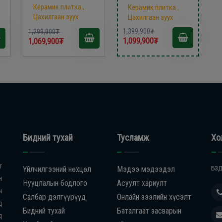
SS inox/
Керамик плитка ,
Керамик плитка ,
Цахилгаан зуух
Цахилгаан зуух
1,399,900₮
1,299,900₮
1,099,900₮
1,069,900₮
Бидний тухай
Тусламж
Хо
г
Үйлчилгээний нөхцөл
Мэдээ мэдээдэл
БЗД
н
Нууцлалын бодлого
Асуулт хариулт
н
Салбар дэлгүүрүүд
Онлайн зээлийн хүсэлт
д
Бидний тухай
Баталгаат засварын
д