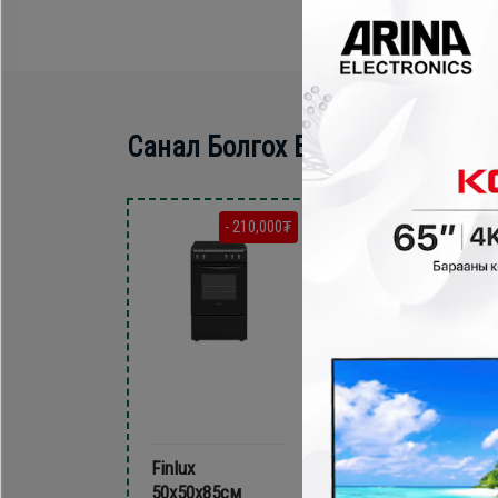
Санал Болгох Бүтээгдэхүүн
- 210,000₮
- 300,000
Finlux
Homelux
50х50х85см
50х60х85см