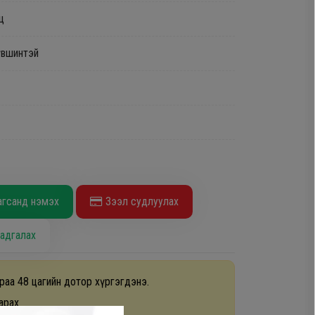
ц
үвшинтэй
агсанд нэмэх
Зээл судлуулах
адгалах
раа 48 цагийн дотор хүргэгдэнэ.
арах