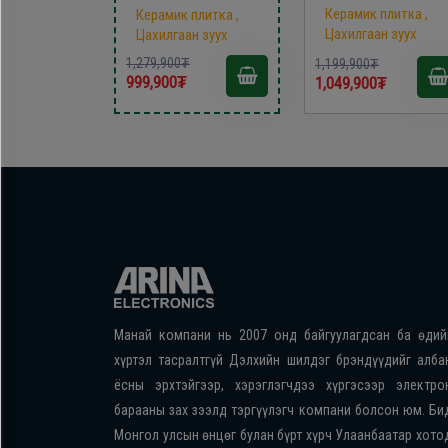
/FSC-506EB/
Керамик плитка ,
Керамик плитка ,
Цахилгаан зуух
Цахилгаан зуух
1,279,900₮
1,199,900₮
999,900₮
1,049,900₮
Манай компани нь 2007 онд байгуулагдсан ба өдий
хүртэл тасралтгүй Дэлхийн шилдэг брэндүүдийг алба
ёсны эрхтэйгээр, хэрэглэгчдээ хүргэсээр электро
барааны зах зээлд тэргүүлэгч компани болсон юм. Би
Монгол улсын өнцөг булан бүрт хүрч Улаанбаатар хото