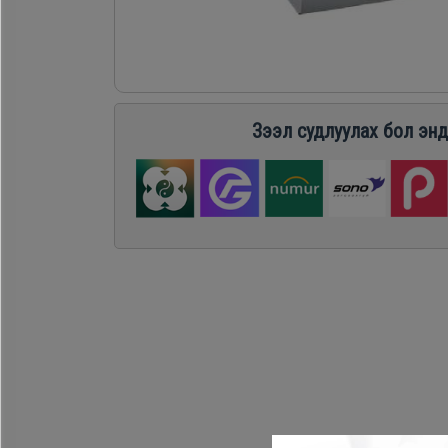
Хөргөгч,
Хөлдөөгч
Плитк,
Зээл судлуулах бол энд
Шарах
шүүгээ
Тавилга
Эйр
кондишн