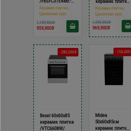
/F6SFC31E4ME-
керамик плитка
CS/
VG5055XXVG
Керамик плитка ,
Керамик плитка ,
Цахилгаан зуух
Цахилгаан зуух
1,099,900₮
1,199,900₮
969,900₮
959,900₮
- 150,000
- 280,000₮
Midea
Bexel 60х60х85
50х60х85см
керамик плитка
керамик плитка
/VTC6608W/