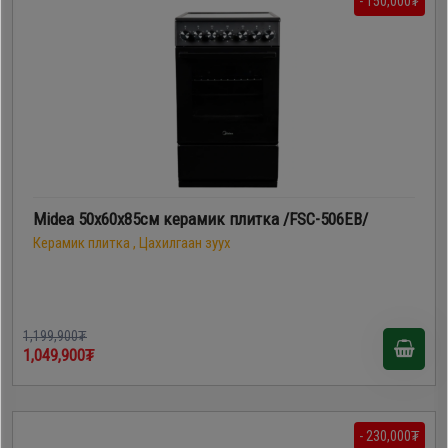
- 150,000₮
Midea 50х60х85см керамик плитка /FSC-506EB/
Керамик плитка , Цахилгаан зуух
1,199,900₮
1,049,900₮
- 230,000₮