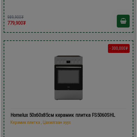
989,900₮
779,900₮
- 300,000₮
Homelux 50х60х85см керамик плитка FS5060SHL
Керамик плитка , Цахилгаан зуух