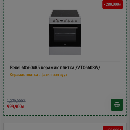
- 280,000₮
Bexel 60х60х85 керамик плитка /VTC6608W/
Керамик плитка , Цахилгаан зуух
1,279,900₮
999,900₮