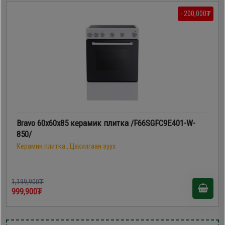
- 200,000₮
Bravo 60х60х85 керамик плитка /F66SGFC9E401-W-
850/
Керамик плитка , Цахилгаан зуух
1,199,900₮
999,900₮