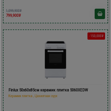
1,099,900₮
799,900₮
- 150,000₮
Finlux 50х60х85см керамик плитка 5060XEDW
Керамик плитка , Цахилгаан зуух