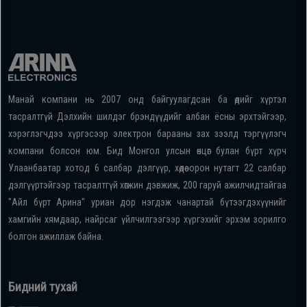
Манай компани нь 2007 онд байгуулагдсан ба өдийг хүртэл
тасралтгүй Дэлхийн шилдэг брэндүүдийг албан ёсны эрхтэйгээр,
хэрэглэгчдээ хүргэсээр электрон барааны зах зээлд тэргүүлэгч
компани болсон юм. Бид Монгол улсын өнцөг булан бүрт хүрч
Улаанбаатар хотод 6 салбар дэлгүүр, хөдөө орон нутагт 22 салбар
дэлгүүртэйгээр тасралтгүй хөгжин дэвжиж, 200 гаруй ажилчидтайгаа
"Айл бүрт Арина" уриан дор нэгдэж чанартай бүтээгдэхүүнийг
хамгийн хямдаар, найрсаг үйлчилгээгээр хүргэхийг эрхэм зорилго
болгон ажиллаж байна.
Бидний тухай