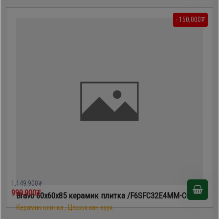
- 150,000₮
1,149,900₮
999,900₮
Bravo 60х60х85 керамик плитка /F6SFC32E4MM-CC/
Керамик плитка , Цахилгаан зуух