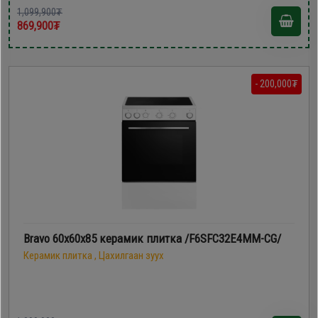
1,099,900₮
869,900₮
- 200,000₮
Bravo 60х60х85 керамик плитка /F6SFC32E4MM-CG/
Керамик плитка , Цахилгаан зуух