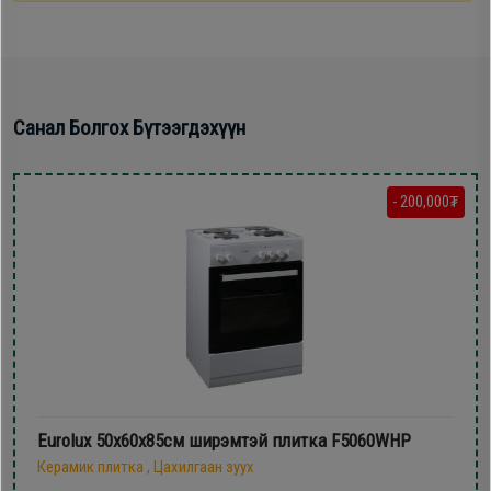
Санал Болгох Бүтээгдэхүүн
- 200,000₮
Eurolux 50х60х85см ширэмтэй плитка F5060WHP
Керамик плитка , Цахилгаан зуух