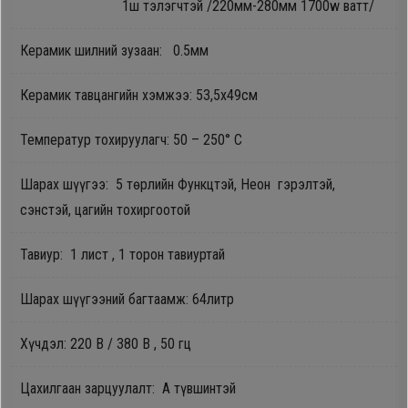
1ш тэлэгчтэй /220мм-280мм 1700w ватт/
Oppo
Керамик шилний зузаан: 0.5мм
Mi
Керамик тавцангийн хэмжээ: 53,5x49см
Infinix
Температур тохируулагч: 50 – 250° C
Шарах шүүгээ: 5 төрлийн Функцтэй, Неон гэрэлтэй,
Huawei
сэнстэй, цагийн тохиргоотой
Tablet
Тавиур: 1 лист , 1 торон тавиуртай
Ухаалаг
Шарах шүүгээний багтаамж: 64литр
Цаг
Хүчдэл: 220 В / 380 В , 50 гц
Чихэвч
Цахилгаан зарцуулалт: А түвшинтэй