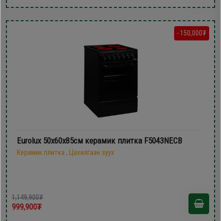
- 150,000₮
Eurolux 50х60x85см керамик плитка F5043NECB
Керамик плитка , Цахилгаан зуух
1,149,900₮
999,900₮