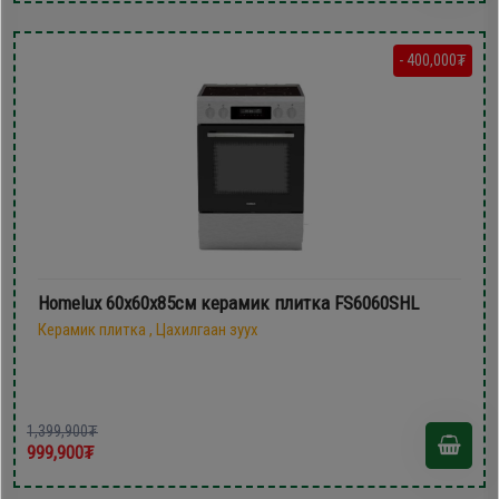
- 400,000₮
Homelux 60х60х85см керамик плитка FS6060SHL
Керамик плитка , Цахилгаан зуух
1,399,900₮
999,900₮