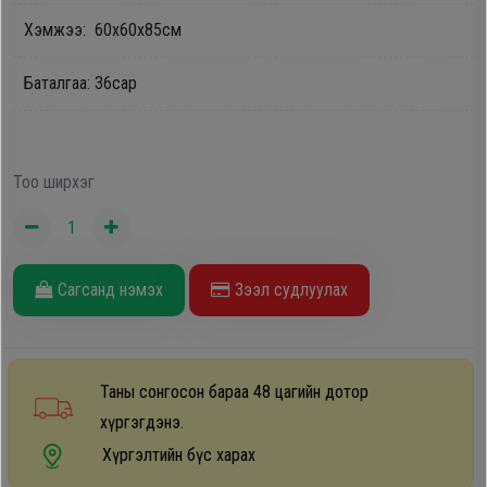
Дагалдах
Хэмжээ: 60x60x85см
хэрэгсэл
Баталгаа: 36сар
Тоо ширхэг
Сагсанд нэмэх
Зээл судлуулах
Таны сонгосон бараа 48 цагийн дотор
хүргэгдэнэ.
Хүргэлтийн бүс харах