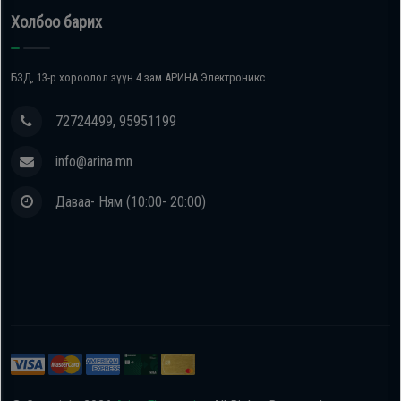
Холбоо барих
БЗД, 13-р хороолол зүүн 4 зам АРИНА Электроникс
72724499, 95951199
info@arina.mn
Даваа- Ням (10:00- 20:00)