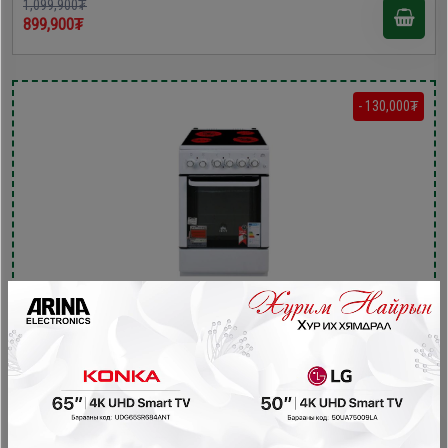
1,099,900₮
899,900₮
- 130,000₮
KENT 50х60x85см керамик плитка VG5055XXVW
Керамик плитка , Цахилгаан зуух
1,079,900₮