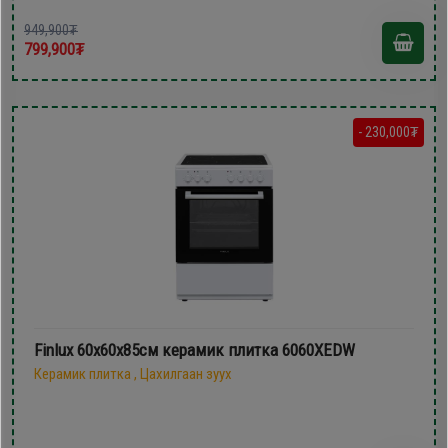
949,900₮
799,900₮
- 230,000₮
Finlux 60х60х85см керамик плитка 6060XEDW
Керамик плитка , Цахилгаан зуух