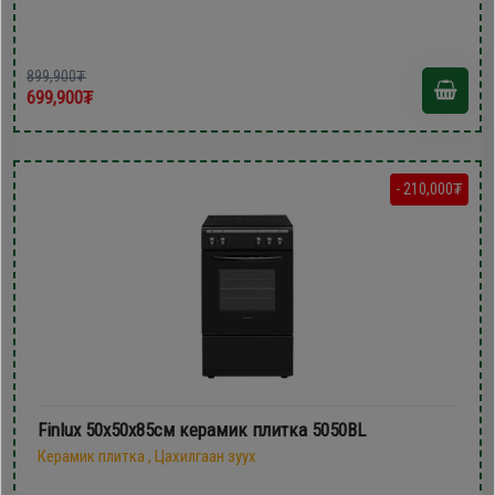
899,900₮
699,900₮
- 210,000₮
Finlux 50х50х85см керамик плитка 5050BL
Керамик плитка , Цахилгаан зуух