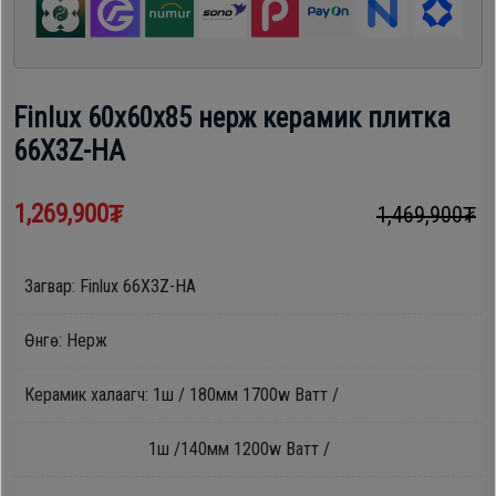
шүүгээ
Хөргөгч,
Хөлдөөгч
Тавилга
Finlux 60х60x85 нерж керамик плитка
Плитк,
66X3Z-HA
Эйр
Шарах
кондишн
шүүгээ
1,269,900₮
1,469,900₮
ГАР
Загвар: Finlux 66X3Z-HA
Тавилга
УТАС
Өнгө: Нерж
Эйр
Керамик халаагч: 1ш / 180мм 1700w Ватт /
Apple
кондишн
1ш /140мм 1200w Ватт /
Samsung