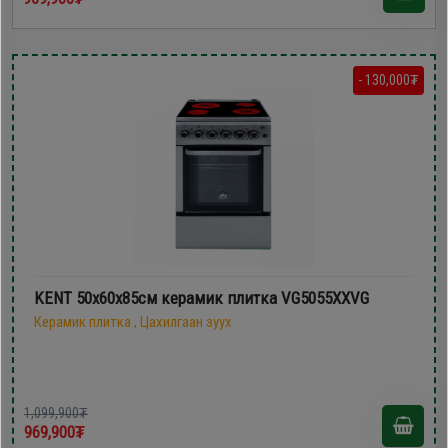
- 130,000₮
KENT 50х60x85см керамик плитка VG5055XXVG
Керамик плитка , Цахилгаан зуух
1,099,900₮
969,900₮