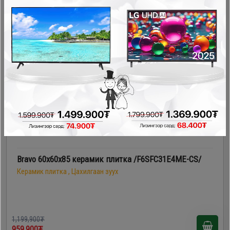
949,900₮
- 240,000₮
Bravo 60х60х85 керамик плитка /F6SFC31E4ME-CS/
Керамик плитка , Цахилгаан зуух
1,199,900₮
959,900₮