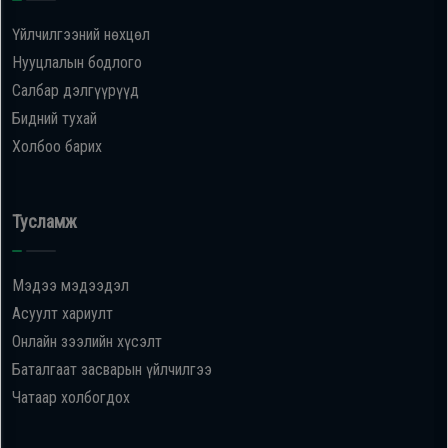
Үйлчилгээний нөхцөл
Нууцлалын бодлого
Салбар дэлгүүрүүд
Бидний тухай
Холбоо барих
Тусламж
Мэдээ мэдээдэл
Асуулт хариулт
Онлайн зээлийн хүсэлт
Баталгаат засварын үйлчилгээ
Чатаар холбогдох