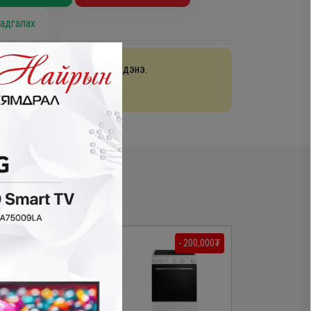
адгалах
раа 48 цагийн дотор хүргэгдэнэ.
арах
- 200,000₮
- 230,000₮