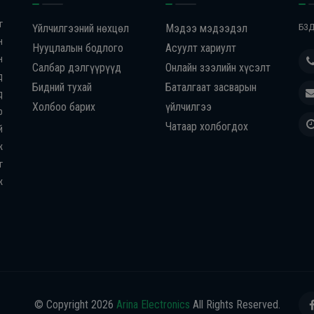
г
Үйлчилгээний нөхцөл
Мэдээ мэдээдэл
БЗД
н
Нууцлалын бодлого
Асуулт хариулт
н
Салбар дэлгүүрүүд
Онлайн зээлийн хүсэлт
д
Бидний тухай
Баталгаат засварын
д
Холбоо барих
үйлчилгээ
р
Чатаар холбогдох
й
ж
г
ж
© Copyright
2026
Arina Electronics
All Rights Reserved.