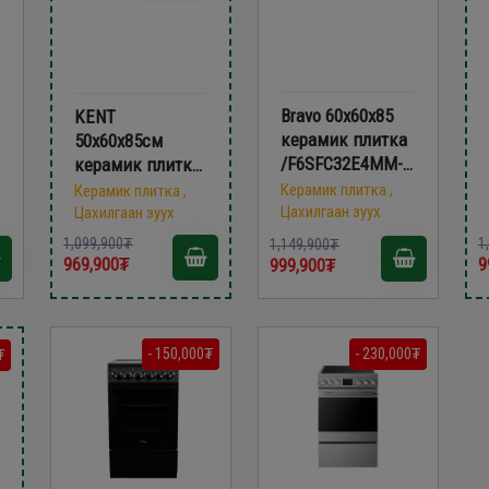
Bravo 60х60х85
KENT
керамик плитка
50х60x85см
/F6SFC32E4MM-
керамик плитка
CC/
VG5055XXVG
Керамик плитка ,
Керамик плитка ,
Цахилгаан зуух
Цахилгаан зуух
1,099,900₮
1
1,149,900₮
969,900₮
9
999,900₮
- 150,000₮
- 230,000₮
₮