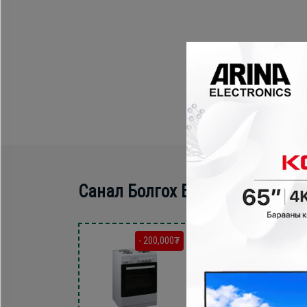
Санал Болгох Бүтээгдэхүүн
- 200,000₮
- 210,000