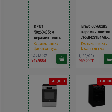
Bravo 60х60х85
KENT
керамик плитка
50х60x85см
/F6SFC31E4ME-
керамик плитка
CS/
VG5055XXVW
Керамик плитка ,
Керамик плитка ,
Цахилгаан зуух
Цахилгаан зуух
1,079,900₮
1,199,900₮
949,900₮
959,900₮
- 400,000₮
- 150,000