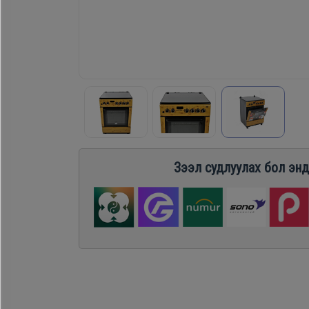
Хөргөгч,
Хөлдөөгч
Плитк,
Шарах
шүүгээ
Зээл судлуулах бол энд
Тавилга
Эйр
кондишн