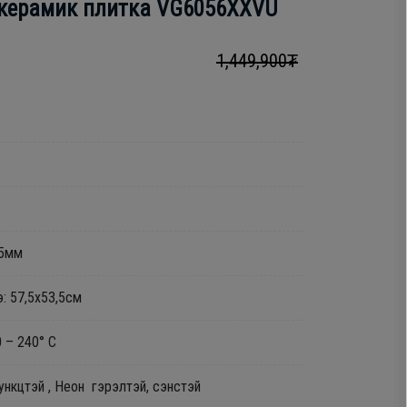
 керамик плитка VG6056XXVU
1,449,900₮
.5мм
э: 57,5x53,5см
 – 240° C
ункцтэй , Неон гэрэлтэй, сэнстэй