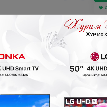
Х
Таны сонгосон ба
Хүргэлтийн бүс х
₮
- 300,000₮
- 150,000₮