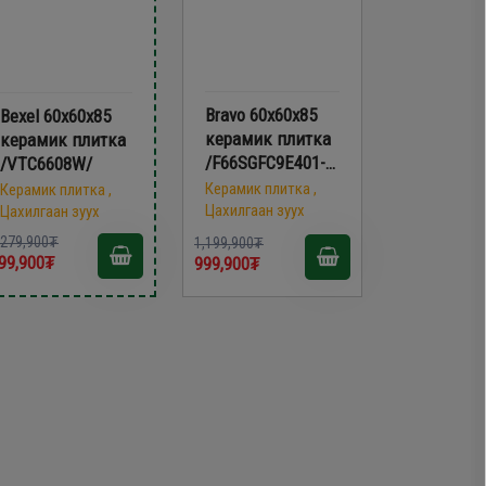
Bravo 60х60х85
Bexel 60х60х85
керамик плитка
керамик плитка
/F66SGFC9E401-
/VTC6608W/
W-850/
Керамик плитка ,
Керамик плитка ,
Цахилгаан зуух
Цахилгаан зуух
,279,900₮
1,199,900₮
99,900₮
999,900₮