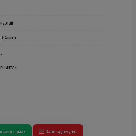
виуртай
: 64литр
ц
үвшинтэй
агсанд нэмэх
Зээл судлуулах