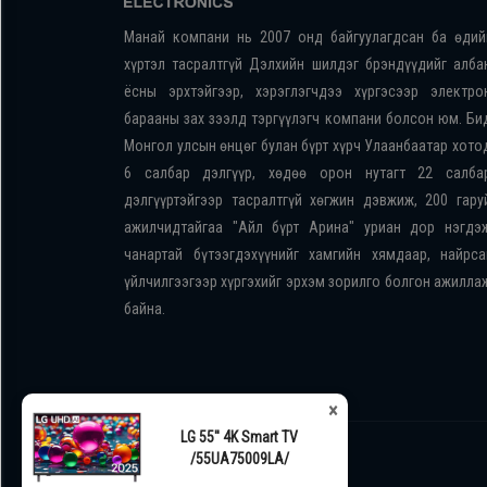
Манай компани нь 2007 онд байгуулагдсан ба өдий
хүртэл тасралтгүй Дэлхийн шилдэг брэндүүдийг алба
ёсны эрхтэйгээр, хэрэглэгчдээ хүргэсээр электро
барааны зах зээлд тэргүүлэгч компани болсон юм. Би
Монгол улсын өнцөг булан бүрт хүрч Улаанбаатар хото
6 салбар дэлгүүр, хөдөө орон нутагт 22 салба
дэлгүүртэйгээр тасралтгүй хөгжин дэвжиж, 200 гару
ажилчидтайгаа "Айл бүрт Арина" уриан дор нэгдэ
чанартай бүтээгдэхүүнийг хамгийн хямдаар, найрса
үйлчилгээгээр хүргэхийг эрхэм зорилго болгон ажилла
байна.
×
LG 55'' 4K Smart TV
/55UA75009LA/