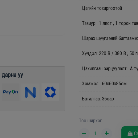
Цагийн тохиргоотой
Тавиур: 1 лист , 1 торон та
Шарах шүүгээний багтаамж
Хүчдэл: 220 В / 380 В , 50 г
Цахилгаан зарцуулалт: А т
 дарна уу
Хэмжээ: 60x60x85см
Баталгаа: 36сар
Тоо ширхэг
С