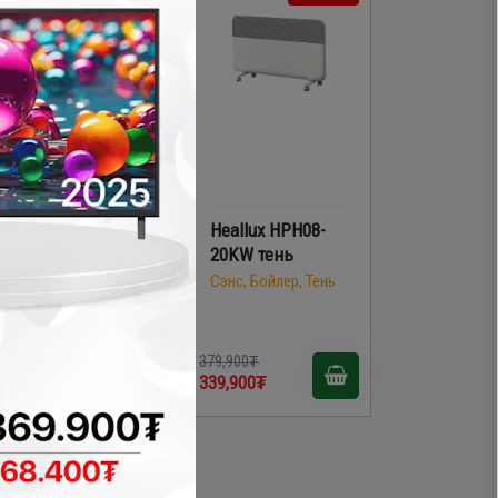
Panasonic DS-
Heallux HPH08-
DL3000C тень
20KW тень
Сэнс, Бойлер, Тень
Сэнс, Бойлер, Тень
379,900₮
69,900₮
339,900₮