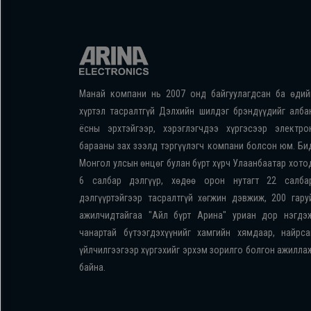
Манай компани нь 2007 онд байгуулагдсан ба өдий
хүртэл тасралтгүй Дэлхийн шилдэг брэндүүдийг алба
ёсны эрхтэйгээр, хэрэглэгчдээ хүргэсээр электро
барааны зах зээлд тэргүүлэгч компани болсон юм. Би
Монгол улсын өнцөг булан бүрт хүрч Улаанбаатар хото
6 салбар дэлгүүр, хөдөө орон нутагт 22 салба
дэлгүүртэйгээр тасралтгүй хөгжин дэвжиж, 200 гару
ажилчидтайгаа "Айл бүрт Арина" уриан дор нэгдэ
чанартай бүтээгдэхүүнийг хамгийн хямдаар, найрса
үйлчилгээгээр хүргэхийг эрхэм зорилго болгон ажилла
байна.