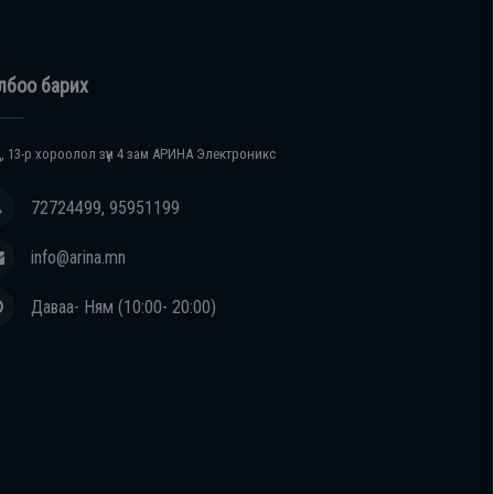
лбоо барих
, 13-р хороолол зүүн 4 зам АРИНА Электроникс
72724499, 95951199
info@arina.mn
Даваа- Ням (10:00- 20:00)