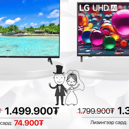
Homelux тень
Panasonic DS-
/NSC-200-12/
DL2000C тень
Сэнс, Бойлер, Тень
Сэнс, Бойлер, Тень
199,900₮
169,900₮
219,900₮
2