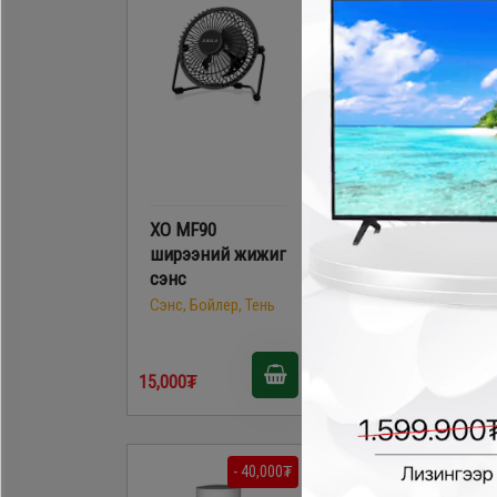
XO MF90
XO MF101 жижиг
ширээний жижиг
гар сэнс
сэнс
Сэнс, Бойлер, Тень
Сэнс, Бойлер, Тень
15,000₮
30,000₮
- 40,000₮