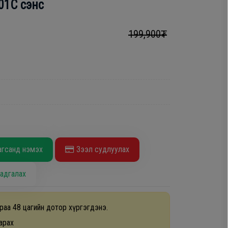
01C сэнс
199,900₮
агсанд нэмэх
Зээл судлуулах
адгалах
раа 48 цагийн дотор хүргэгдэнэ.
арах