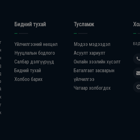
Бидний тухай
Тусламж
Хо
г
Үйлчилгээний нөхцөл
Мэдээ мэдээдэл
БЗД
н
Нууцлалын бодлого
Асуулт хариулт
н
Салбар дэлгүүрүүд
Онлайн зээлийн хүсэлт
д
Бидний тухай
Баталгаат засварын
д
Холбоо барих
үйлчилгээ
р
Чатаар холбогдох
й
ж
г
ж