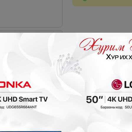
 дарна уу
- 30,000₮