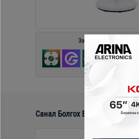
Хөргөгч,
Хөлдөөгч
Плитк,
Зээл судлуулах бол энд
Шарах
шүүгээ
Тавилга
Эйр
Санал Болгох Бүтээгдэхүүн
кондишн