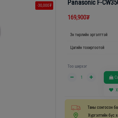
Panasonic F-CW35
-30,000₮
169,900₮
3н төрлийн эргэлттэй
Цагийн тохиргоотой
Тоо ширхэг
С
Х
Таны сонгосон ба
Хүргэлтийн бүс х