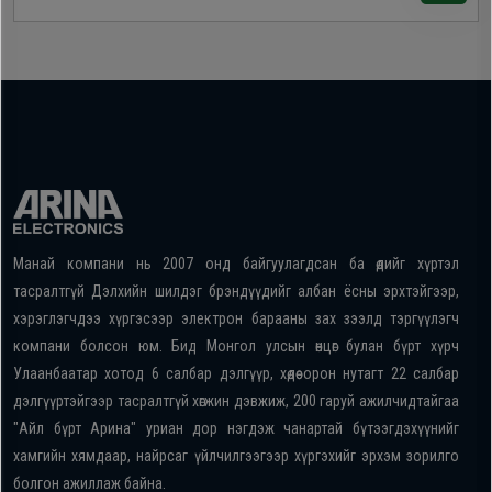
Манай компани нь 2007 онд байгуулагдсан ба өдийг хүртэл
тасралтгүй Дэлхийн шилдэг брэндүүдийг албан ёсны эрхтэйгээр,
хэрэглэгчдээ хүргэсээр электрон барааны зах зээлд тэргүүлэгч
компани болсон юм. Бид Монгол улсын өнцөг булан бүрт хүрч
Улаанбаатар хотод 6 салбар дэлгүүр, хөдөө орон нутагт 22 салбар
дэлгүүртэйгээр тасралтгүй хөгжин дэвжиж, 200 гаруй ажилчидтайгаа
"Айл бүрт Арина" уриан дор нэгдэж чанартай бүтээгдэхүүнийг
хамгийн хямдаар, найрсаг үйлчилгээгээр хүргэхийг эрхэм зорилго
болгон ажиллаж байна.