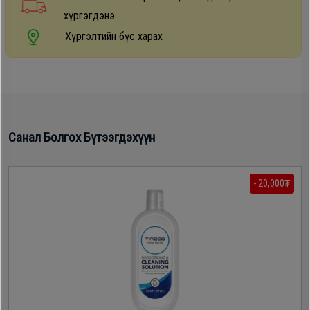
хүргэгдэнэ.
Хүргэлтийн бүс харах
Санал Болгох Бүтээгдэхүүн
- 20,000₮