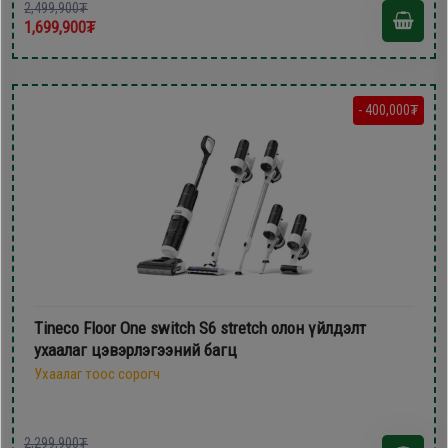
2,499,900₮
1,699,900₮
- 400,000₮
Tineco Floor One switch S6 stretch олон үйлдэлт
ухаалаг цэвэрлэгээний багц
Ухаалаг тоос сорогч
2,299,900₮