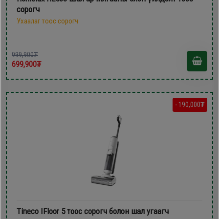
сорогч
Ухаалаг тоос сорогч
999,900₮
699,900₮
- 190,000₮
Tineco IFloor 5 тоос сорогч болон шал угаагч