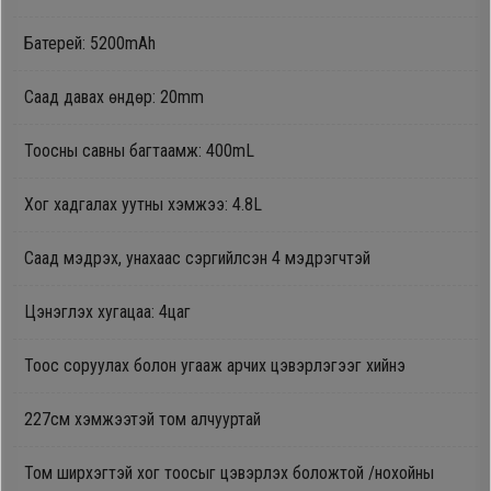
Oppo
Батерей: 5200mAh
Саад давах өндөр: 20mm
Mi
Тоосны савны багтаамж: 400mL
Infinix
Хог хадгалах уутны хэмжээ: 4.8L
Huawei
Саад мэдрэх, унахаас сэргийлсэн 4 мэдрэгчтэй
Tablet
Цэнэглэх хугацаа: 4цаг
Ухаалаг
Тоос соруулах болон угааж арчих цэвэрлэгээг хийнэ
Цаг
227см хэмжээтэй том алчууртай
Чихэвч
Том ширхэгтэй хог тоосыг цэвэрлэх боложтой /нохойны