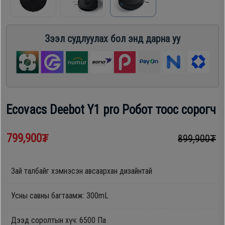
шүүгээ
Хөргөгч,
Хөлдөөгч
Зээл судлуулах бол энд дарна уу
Тавилга
Плитк,
Эйр
Шарах
кондишн
шүүгээ
Ecovacs Deebot Y1 pro Робот тоос сорогч
ГАР
Тавилга
799,900₮
899,900₮
УТАС
Зай талбайг хэмнэсэн авсаархан дизайнтай
Эйр
Apple
кондишн
Усны савны багтаамж: 300mL
Samsung
Дээд соролтын хүч: 6500 Па