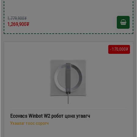
1,779,900₮
1,269,900₮
- 170,000₮
Ecovacs Winbot W2 робот цонх угаагч
Ухаалаг тоос сорогч