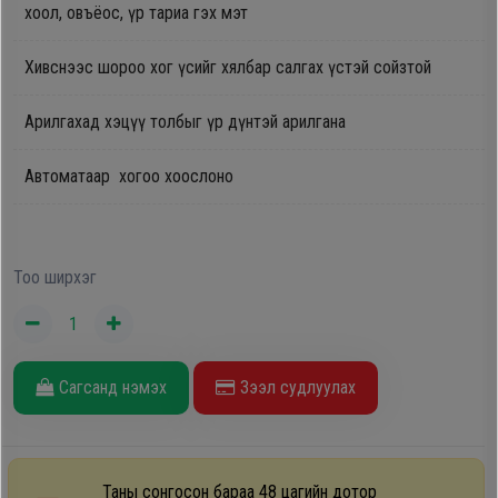
хоол, овъёос, үр тариа гэх мэт
Дагалдах
хэрэгсэл
Хивснээс шороо хог үсийг хялбар салгах үстэй сойзтой
Арилгахад хэцүү толбыг үр дүнтэй арилгана
Автоматаар хогоо хоослоно
Тоо ширхэг
Сагсанд нэмэх
Зээл судлуулах
Таны сонгосон бараа 48 цагийн дотор