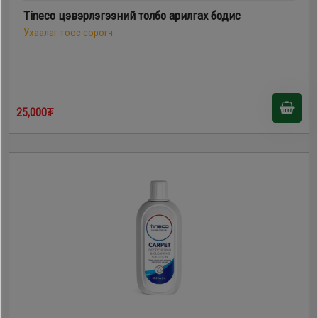
Tineco цэвэрлэгээний толбо арилгах бодис
Ухаалаг тоос сорогч
25,000₮