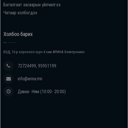
Баталгаат засварын үйлчилгээ
Чатаар холбогдох
Холбоо барих
БЗД, 13-р хороолол зүүн 4 зам АРИНА Электроникс
72724499, 95951199
info@arina.mn
Даваа- Ням (10:00- 20:00)