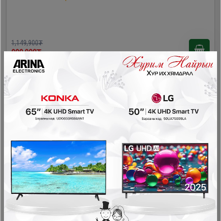
1,149,900₮
999,900₮
- 150,000₮
Tineco Pure One S15 Pro тоос сорогч
Ухаалаг тоос сорогч