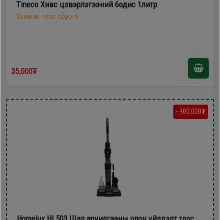
Tineco Хивс цэвэрлэгээний бодис 1литр
Ухаалаг тоос сорогч
35,000₮
- 300,000₮
Homelux HL503 Шал арчилгааны олон үйлдэлт тоос