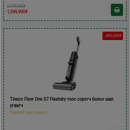
2,079,900₮
1,599,900₮
- 800,000₮
Tineco Floor One S7 Flashdry тоос сорогч болон шал
угаагч
Ухаалаг тоос сорогч