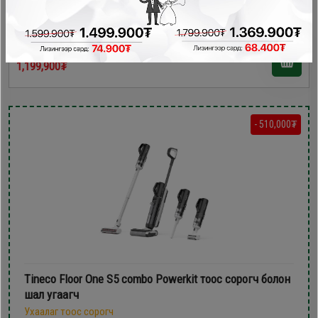
1,349,900₮
1,199,900₮
- 510,000₮
Tineco Floor One S5 combo Powerkit тоос сорогч болон
шал угаагч
Ухаалаг тоос сорогч