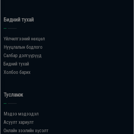
Бидний тухай
Үйлчилгээний нөхцөл
Нууцлалын бодлого
Салбар дэлгүүрүүд
Бидний тухай
Холбоо барих
Тусламж
Мэдээ мэдээдэл
Асуулт хариулт
Онлайн зээлийн хүсэлт