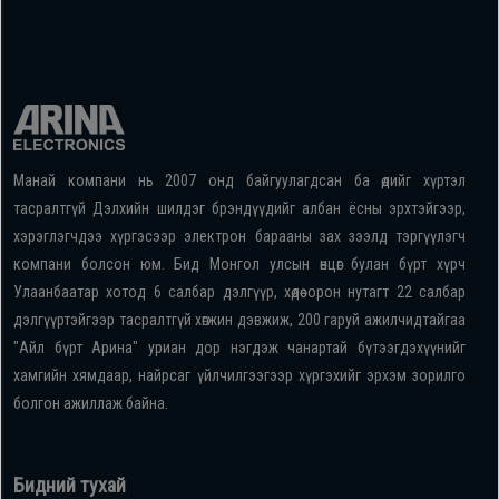
Манай компани нь 2007 онд байгуулагдсан ба өдийг хүртэл
тасралтгүй Дэлхийн шилдэг брэндүүдийг албан ёсны эрхтэйгээр,
хэрэглэгчдээ хүргэсээр электрон барааны зах зээлд тэргүүлэгч
компани болсон юм. Бид Монгол улсын өнцөг булан бүрт хүрч
Улаанбаатар хотод 6 салбар дэлгүүр, хөдөө орон нутагт 22 салбар
дэлгүүртэйгээр тасралтгүй хөгжин дэвжиж, 200 гаруй ажилчидтайгаа
"Айл бүрт Арина" уриан дор нэгдэж чанартай бүтээгдэхүүнийг
хамгийн хямдаар, найрсаг үйлчилгээгээр хүргэхийг эрхэм зорилго
болгон ажиллаж байна.
Бидний тухай