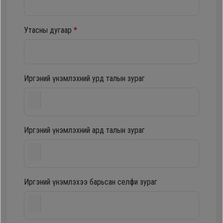
шүүгээ
Хөргөгч,
Хөлдөөгч
Утасны дугаар
*
Тавилга
Плитк,
Эйр
Шарах
Иргэний үнэмлэхний урд талын зураг
кондишн
шүүгээ
ГАР
Иргэний үнэмлэхний ард талын зураг
Тавилга
УТАС
Эйр
Apple
Иргэний үнэмлэхээ барьсан селфи зураг
кондишн
Samsung