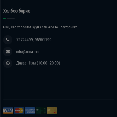
Холбоо барих
БЗД, 13-р хороолол зүүн 4 зам АРИНА Электроникс
72724499, 95951199
info@arina.mn
Даваа- Ням (10:00- 20:00)