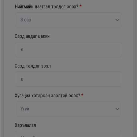
Нийгмийн даатгал төлдөг эсэх?
*
Oppo
3 сар
Mi
Сард авдаг цалин
Infinix
Huawei
Сард төлдөг зээл
Tablet
Хугацаа хэтэрсэн зээлтэй эсэх?
*
Ухаалаг
Цаг
Үгүй
Чихэвч
Харъяалал