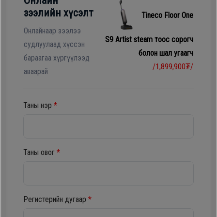
Онлайн
Гал
зээлийн хүсэлт
Tineco Floor One
тогоо
Гэр ахуйн
цахилгаан
Онлайнаар зээлээ
S9 Artist steam тоос сорогч
Гэр
бараа
судлуулаад хүссэн
болон шал угаагч
ахуйн
бараагаа хүргүүлээд
/1,899,900₮/
цахилгаан
аваарай
Угаалгын
бараа
машин
Таны нэр
*
Зөөврийн
Угаалгын
компьютер
машин
Таны овог
*
Хөргөгч,
Хөлдөөгч
Зөөврийн
компьютер
Регистерийн дугаар
*
Плитк,
Шарах