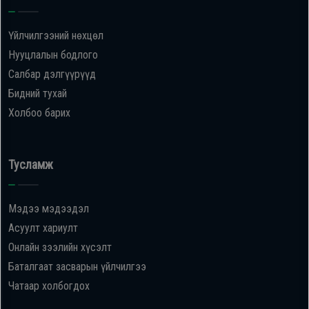
Үйлчилгээний нөхцөл
Нууцлалын бодлого
Салбар дэлгүүрүүд
Бидний тухай
Холбоо барих
Тусламж
Мэдээ мэдээдэл
Асуулт хариулт
Онлайн зээлийн хүсэлт
Баталгаат засварын үйлчилгээ
Чатаар холбогдох