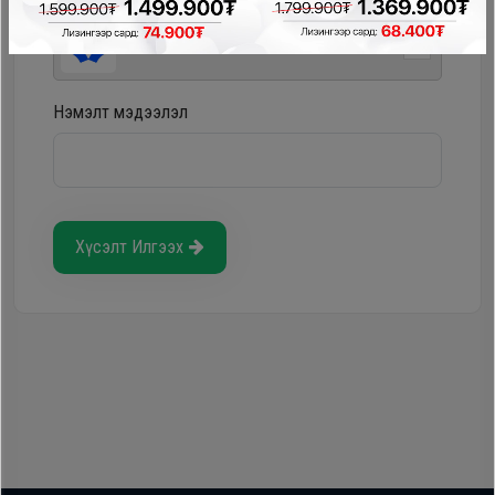
Storepay - урьдчилгаагүй, хүүгүй, шимтгэлгүй
Нэмэлт мэдээлэл
Хүсэлт Илгээх