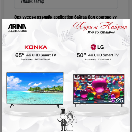
Дагалдах
хэрэгсэл
Эрх үүссэн зээлийн application байгаа бол сонгоно уу
Numur Лизинг
Соно сонгодог зээл
PayOn - LeaseOn
NetPay - Шимтгэлгүй ав, хүүгүй төл
Pocket - урьдчилгаагүй, шимтгэлгүй