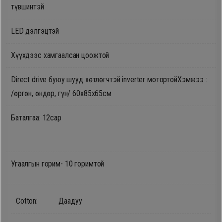
түвшинтэй
Oppo
LED дэлгэцтэй
Mi
Хүүхдээс хамгаалсан цоожтой
Infinix
Direct drive буюу шууд хөтлөгчтэй inverter мотортой
Хэмжээ :
/өргөн, өндөр, гүн/ 60х85х65см
Huawei
Баталгаа: 12сар
Tablet
Ухаалаг
Угаалгын горим- 10 горимтой
Цаг
Cotton: Даадуу
Чихэвч