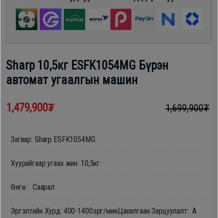
шүүгээ
Хөргөгч,
Хөлдөөгч
Тавилга
Плитк,
Sharp 10,5кг ESFK1054MG Бүрэн
Эйр
Шарах
автомат угаалгын машин
кондишн
шүүгээ
1,479,900₮
1,699,900₮
ГАР
Тавилга
УТАС
Загвар: Sharp ESFK1054MG
Хуурайгаар угаах жин: 10,5кг
Эйр
Apple
кондишн
Өнгө : Саарал
Samsung
Эргэлтийн Хурд: 400-1400эрг/мин
Цахилгаан Зарцуулалт: А