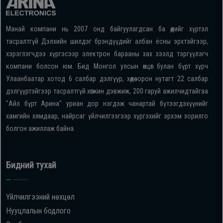
Манай компани нь 2007 онд байгуулагдсан ба өдийг хүртэл
тасралтгүй Дэлхийн шилдэг брэндүүдийг албан ёсны эрхтэйгээр,
хэрэглэгчдээ хүргэсээр электрон барааны зах зээлд тэргүүлэгч
компани болсон юм. Бид Монгол улсын өнцөг булан бүрт хүрч
Улаанбаатар хотод 6 салбар дэлгүүр, хөдөө орон нутагт 22 салбар
дэлгүүртэйгээр тасралтгүй хөгжин дэвжиж, 200 гаруй ажилчидтайгаа
"Айл бүрт Арина" уриан дор нэгдэж чанартай бүтээгдэхүүнийг
хамгийн хямдаар, найрсаг үйлчилгээгээр хүргэхийг эрхэм зорилго
болгон ажиллаж байна.
Бидний тухай
Үйлчилгээний нөхцөл
Нууцлалын бодлого