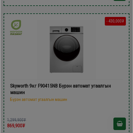
- 430,000₮
Skyworth 9кг F90415NB Бүрэн автомат угаалгын
машин
Бүрэн автомат угаалгын машин
1,299,900₮
869,900₮