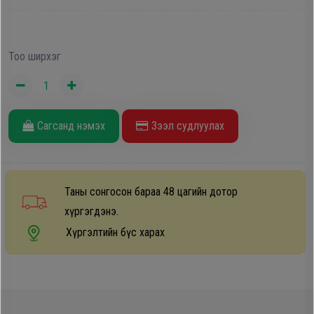
Тоо ширхэг
Сагсанд нэмэх
Зээл судлуулах
Таны сонгосон бараа 48 цагийн дотор
хүргэгдэнэ.
Хүргэлтийн бүс харах