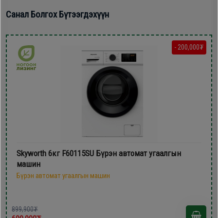
Санал Болгох Бүтээгдэхүүн
- 200,000₮
Skyworth 6кг F60115SU Бүрэн автомат угаалгын
машин
Бүрэн автомат угаалгын машин
899,900₮