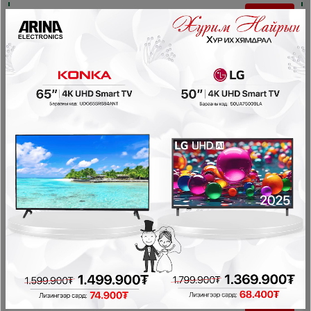
- 350,000₮
Skyworth 10кг F10455RB Бүрэн автомат угаалгын
машин
Бүрэн автомат угаалгын машин
1,399,900₮
1,049,900₮