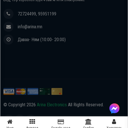
72724499, 95951199
info@arina.mn
Даваа- Ням (10:00- 20:00)
© Copyright
2026
Arina Electronics
All Rights Reserved.