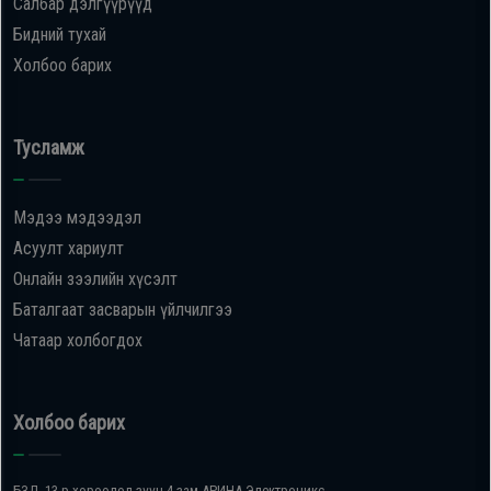
Салбар дэлгүүрүүд
Бидний тухай
Холбоо барих
Тусламж
Мэдээ мэдээдэл
Асуулт хариулт
Онлайн зээлийн хүсэлт
Баталгаат засварын үйлчилгээ
Чатаар холбогдох
Холбоо барих
БЗД, 13-р хороолол зүүн 4 зам АРИНА Электроникс