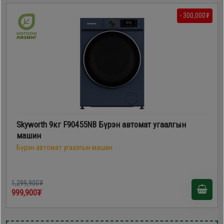
- 300,000₮
Skyworth 9кг F90455NB Бүрэн автомат угаалгын
машин
Бүрэн автомат угаалгын машин
1,299,900₮
999,900₮