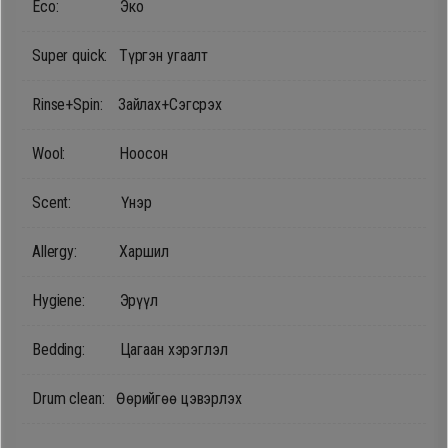
Eco: Эко
Дагалдах
хэрэгсэл
Super quick: Түргэн угаалт
Rinse+Spin: Зайлах+Сэгсрэх
Wool: Ноосон
Scent: Үнэр
Allergy: Харшил
Hygiene: Эрүүл
Bedding: Цагаан хэрэглэл
Drum clean: Өөрийгөө цэвэрлэх