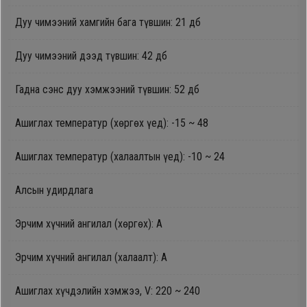
Oppo
Дуу чимээний хамгийн бага түвшин: 21 дб
Дуу чимээний дээд түвшин: 42 дб
Mi
Гадна сэнс дуу хэмжээний түвшин: 52 дб
Infinix
Ашиглах температур (хөргөх үед): -15 ~ 48
Huawei
Ашиглах температур (халаалтын үед): -10 ~ 24
Tablet
Алсын удирдлага
Ухаалаг
Эрчим хүчний ангилал (хөргөх): А
Цаг
Эрчим хүчний ангилал (халаалт): А
Чихэвч
Ашиглах хүчдэлийн хэмжээ, V: 220 ~ 240