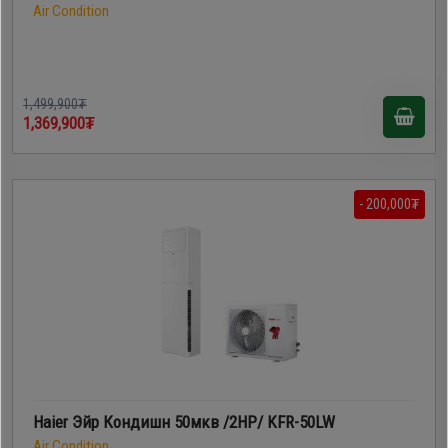
Air Condition
1,499,900₮
1,369,900₮
- 200,000₮
Haier Эйр Кондишн 50мкв /2HP/ KFR-50LW
Air Condition