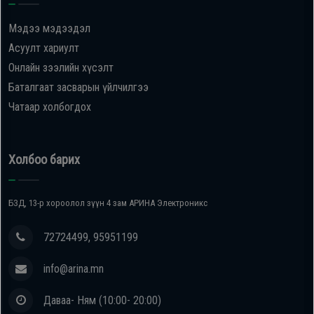
Мэдээ мэдээдэл
Асуулт хариулт
Онлайн зээлийн хүсэлт
Баталгаат засварын үйлчилгээ
Чатаар холбогдох
Холбоо барих
БЗД, 13-р хороолол зүүн 4 зам АРИНА Электроникс
72724499, 95951199
info@arina.mn
Даваа- Ням (10:00- 20:00)