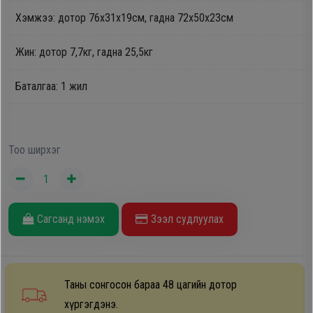
Дагалдах
Хэмжээ: дотор 76х31х19см, гадна 72х50х23см
хэрэгсэл
Жин: дотор 7,7кг, гадна 25,5кг
Баталгаа: 1 жил
Тоо ширхэг
Сагсанд нэмэх
Зээл судлуулах
Таны сонгосон бараа 48 цагийн дотор
хүргэгдэнэ.