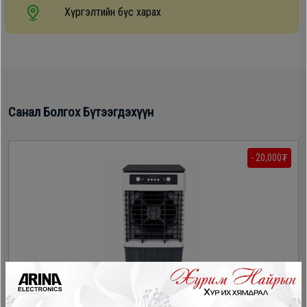
Хүргэлтийн бүс харах
Санал Болгох Бүтээгдэхүүн
- 20,000₮
Acewise 803A сэнсэн хөргүүр