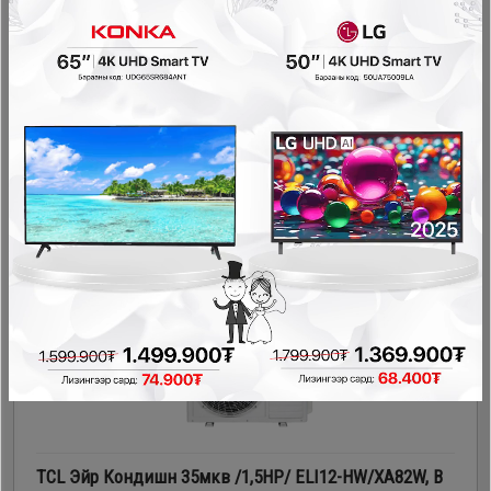
Air Condition
259,900₮
239,900₮
- 130,000₮
TCL Эйр Кондишн 35мкв /1,5HP/ ELI12-HW/XA82W, B