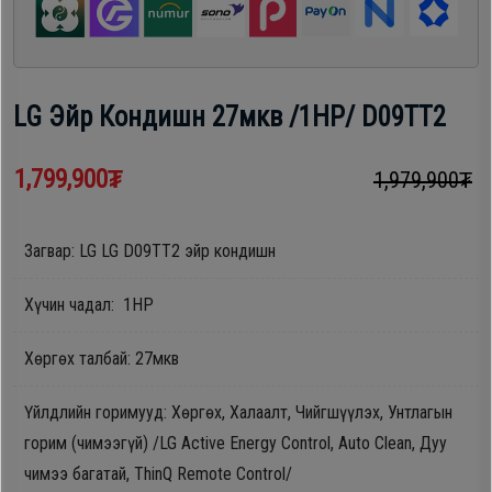
шүүгээ
Хөргөгч,
Хөлдөөгч
Тавилга
LG Эйр Кондишн 27мкв /1HP/ D09TT2
Плитк,
Эйр
Шарах
1,799,900₮
1,979,900₮
кондишн
шүүгээ
Загвар: LG LG D09TT2 эйр кондишн
ГАР
Тавилга
УТАС
Хүчин чадал: 1HP
Хөргөх талбай: 27мкв
Эйр
Apple
кондишн
Үйлдлийн горимууд: Хөргөх, Халаалт, Чийгшүүлэх, Унтлагын
горим (чимээгүй) /LG Active Energy Control, Auto Clean, Дуу
Samsung
чимээ багатай, ThinQ Remote Control/