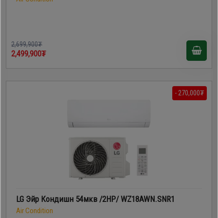
2,699,900₮
2,499,900₮
- 270,000₮
LG Эйр Кондишн 54мкв /2HP/ WZ18AWN.SNR1
Air Condition