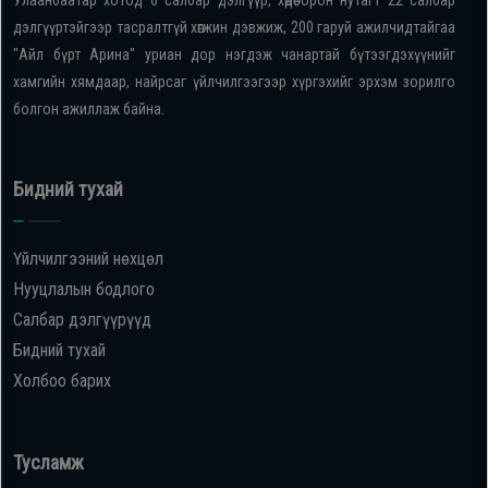
Улаанбаатар хотод 6 салбар дэлгүүр, хөдөө орон нутагт 22 салбар
дэлгүүртэйгээр тасралтгүй хөгжин дэвжиж, 200 гаруй ажилчидтайгаа
"Айл бүрт Арина" уриан дор нэгдэж чанартай бүтээгдэхүүнийг
хамгийн хямдаар, найрсаг үйлчилгээгээр хүргэхийг эрхэм зорилго
болгон ажиллаж байна.
Бидний тухай
Үйлчилгээний нөхцөл
Нууцлалын бодлого
Салбар дэлгүүрүүд
Бидний тухай
Холбоо барих
Тусламж