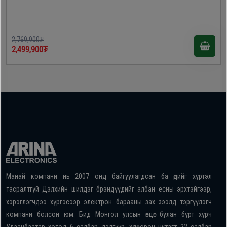
2,769,900₮
2,499,900₮
Манай компани нь 2007 онд байгуулагдсан ба өдийг хүртэл
тасралтгүй Дэлхийн шилдэг брэндүүдийг албан ёсны эрхтэйгээр,
хэрэглэгчдээ хүргэсээр электрон барааны зах зээлд тэргүүлэгч
компани болсон юм. Бид Монгол улсын өнцөг булан бүрт хүрч