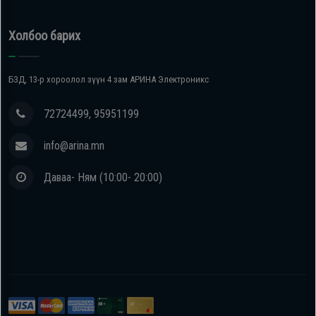
Холбоо барих
БЗД, 13-р хороолол зүүн 4 зам АРИНА Электроникс
72724499, 95951199
info@arina.mn
Даваа- Ням (10:00- 20:00)