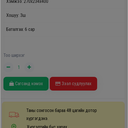
Хэмжээ: 270x234x400
Дагалдах
хэрэгсэл
Хошуу: 3ш
Баталгаа: 6 сар
Тоо ширхэг
Сагсанд нэмэх
Зээл судлуулах
Таны сонгосон бараа 48 цагийн дотор
хүргэгдэнэ.
Хүргэлтийн бүс харах