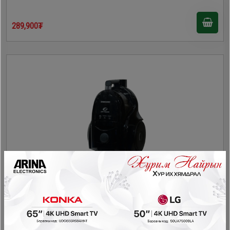
289,900₮
Samsung VCC4570S3K тоос сорогч
Тоос сорогч