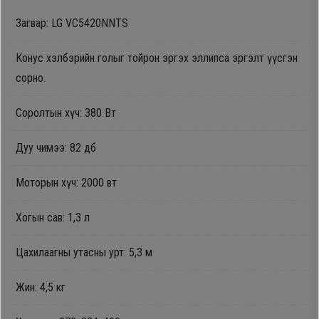
Oppo
Загвар: LG VC5420NNTS
Конус хэлбэрийн голыг тойрон эргэх эллипса эргэлт үүсгэн
Mi
сорно.
Infinix
Соролтын хүч: 380 Вт
Huawei
Дуу чимээ: 82 дб
Моторын хүч: 2000 вт
Tablet
Хогын сав: 1,3 л
Ухаалаг
Цаг
Цахилаагны утасны урт: 5,3 м
Жин: 4,5 кг
Чихэвч