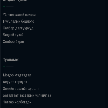
Үйлчилгээний нөхцөл
Нууцлалын бодлого
Салбар дэлгүүрүүд
Бидний тухай
Холбоо барих
Тусламж
Мэдээ мэдээдэл
Асуулт хариулт
Онлайн зээлийн хүсэлт
Баталгаат засварын үйлчилгээ
Чатаар холбогдох