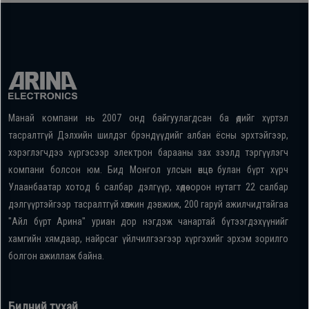
Манай компани нь 2007 онд байгуулагдсан ба өдийг хүртэл
тасралтгүй Дэлхийн шилдэг брэндүүдийг албан ёсны эрхтэйгээр,
хэрэглэгчдээ хүргэсээр электрон барааны зах зээлд тэргүүлэгч
компани болсон юм. Бид Монгол улсын өнцөг булан бүрт хүрч
Улаанбаатар хотод 6 салбар дэлгүүр, хөдөө орон нутагт 22 салбар
дэлгүүртэйгээр тасралтгүй хөгжин дэвжиж, 200 гаруй ажилчидтайгаа
"Айл бүрт Арина" уриан дор нэгдэж чанартай бүтээгдэхүүнийг
хамгийн хямдаар, найрсаг үйлчилгээгээр хүргэхийг эрхэм зорилго
болгон ажиллаж байна.
Бидний тухай