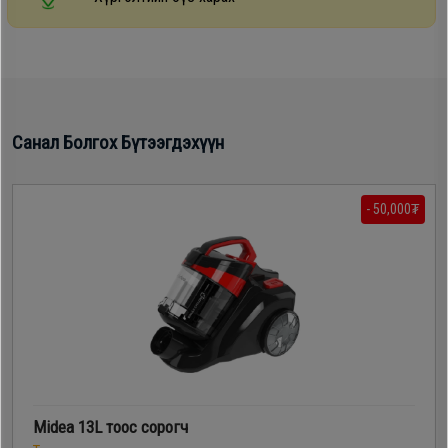
Санал Болгох Бүтээгдэхүүн
- 50,000₮
Midea 13L тоос сорогч