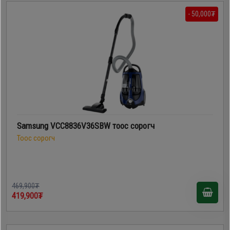
- 50,000₮
Samsung VCC8836V36SBW тоос сорогч
Тоос сорогч
469,900₮
419,900₮