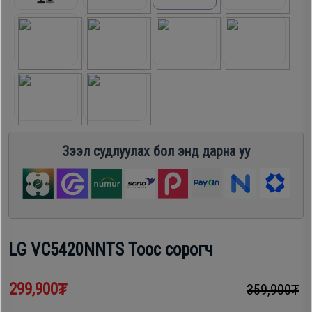
шүүгээ
Хөргөгч,
Хөлдөөгч
Тавилга
Плитк,
Эйр
Шарах
кондишн
шүүгээ
Зээл судлуулах бол энд дарна уу
ГАР
Тавилга
УТАС
Эйр
LG VC5420NNTS Тоос сорогч
Apple
кондишн
299,900₮
359,900₮
Samsung