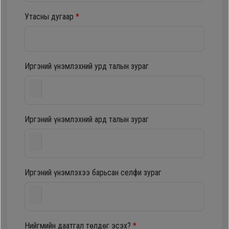
шүүгээ
Хөргөгч,
Утасны дугаар
*
Хөлдөөгч
Тавилга
Плитк,
Иргэний үнэмлэхний урд талын зураг
Эйр
Шарах
кондишн
шүүгээ
Иргэний үнэмлэхний ард талын зураг
ГАР
Тавилга
УТАС
Иргэний үнэмлэхээ барьсан селфи зураг
Эйр
Apple
кондишн
Samsung
Нийгмийн даатгал төлдөг эсэх?
*