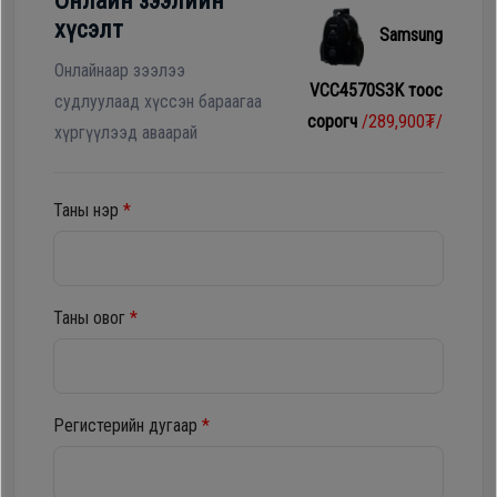
Онлайн зээлийн
Гал
хүсэлт
Samsung
тогоо
Гэр ахуйн
цахилгаан
Онлайнаар зээлээ
VCC4570S3K тоос
Гэр
бараа
судлуулаад хүссэн бараагаа
сорогч
/289,900₮/
ахуйн
хүргүүлээд аваарай
цахилгаан
Угаалгын
бараа
машин
Таны нэр
*
Зөөврийн
Угаалгын
компьютер
машин
Таны овог
*
Хөргөгч,
Хөлдөөгч
Зөөврийн
компьютер
Регистерийн дугаар
*
Плитк,
Шарах