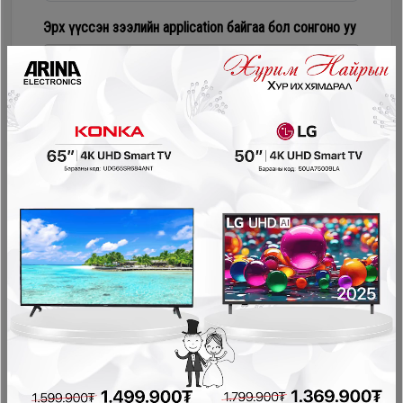
Дагалдах
Эрх үүссэн зээлийн application байгаа бол сонгоно уу
хэрэгсэл
Numur Лизинг
Соно сонгодог зээл
PayOn - LeaseOn
NetPay - Шимтгэлгүй ав, хүүгүй төл
Pocket - урьдчилгаагүй, шимтгэлгүй