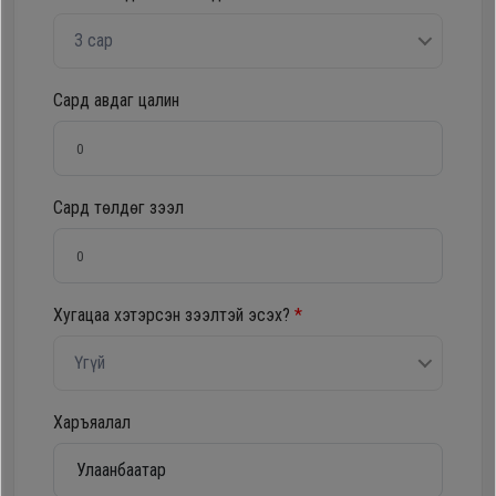
Oppo
3 сар
Mi
Сард авдаг цалин
Infinix
Сард төлдөг зээл
Huawei
Tablet
Хугацаа хэтэрсэн зээлтэй эсэх?
*
Ухаалаг
Үгүй
Цаг
Харъяалал
Чихэвч