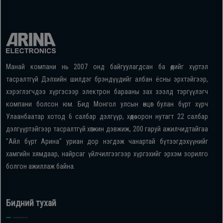
Манай компани нь 2007 онд байгуулагдсан ба өдийг хүртэл
тасралтгүй Дэлхийн шилдэг брэндүүдийг албан ёсны эрхтэйгээр,
хэрэглэгчдээ хүргэсээр электрон барааны зах зээлд тэргүүлэгч
компани болсон юм. Бид Монгол улсын өнцөг булан бүрт хүрч
Улаанбаатар хотод 6 салбар дэлгүүр, хөдөө орон нутагт 22 салбар
дэлгүүртэйгээр тасралтгүй хөгжин дэвжиж, 200 гаруй ажилчидтайгаа
"Айл бүрт Арина" уриан дор нэгдэж чанартай бүтээгдэхүүнийг
хамгийн хямдаар, найрсаг үйлчилгээгээр хүргэхийг эрхэм зорилго
болгон ажиллаж байна.
Бидний тухай