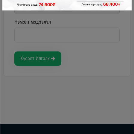
Storepay - урьдчилгаагүй, хүүгүй, шимтгэлгүй
Нэмэлт мэдээлэл
Хүсэлт Илгээх