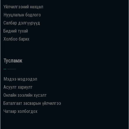
Үйлчилгээний нөхцөл
Нууцлалын бодлого
Салбар дэлгүүрүүд
Бидний тухай
Холбоо барих
Тусламж
Мэдээ мэдээдэл
Асуулт хариулт
Онлайн зээлийн хүсэлт
Баталгаат засварын үйлчилгээ
Чатаар холбогдох