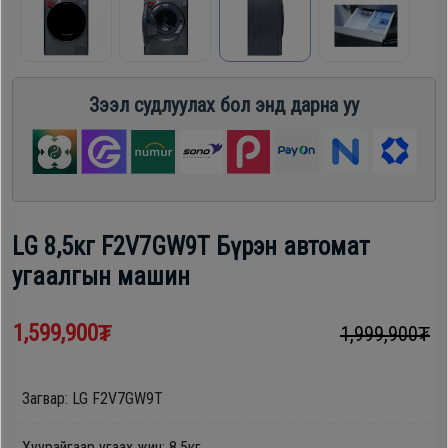
шүүгээ
Хөргөгч,
Хөлдөөгч
Тавилга
Зээл судлуулах бол энд дарна уу
Плитк,
Эйр
Шарах
кондишн
шүүгээ
LG 8,5кг F2V7GW9T Бүрэн автомат
ГАР
Тавилга
угаалгын машин
УТАС
1,599,900₮
1,999,900₮
Эйр
Apple
кондишн
Загвар: LG F2V7GW9T
Samsung
Хуурайгаар угаах жин: 8,5кг