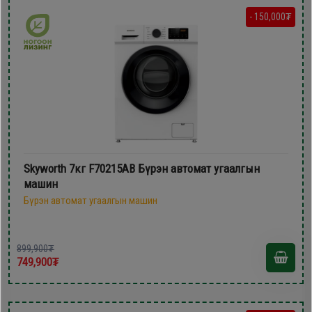
- 150,000₮
Skyworth 7кг F70215AB Бүрэн автомат угаалгын
машин
Бүрэн автомат угаалгын машин
899,900₮
749,900₮