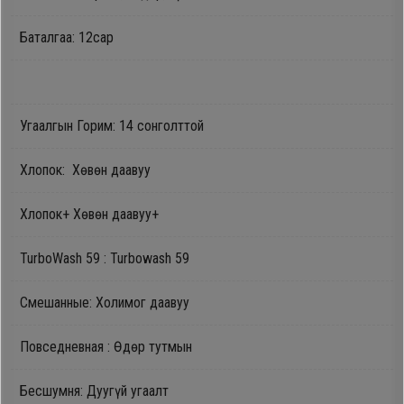
Дагалдах
Баталгаа: 12сар
хэрэгсэл
Угаалгын Горим: 14 сонголттой
Хлопок: Хөвөн даавуу
Хлопок+ Хөвөн даавуу+
TurboWash 59 : Turbowash 59
Смешанные: Холимог даавуу
Повседневная : Өдөр тутмын
Бесшумня: Дуугүй угаалт