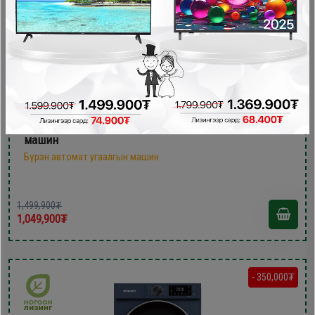
Finlux 10кг W1014DIV3 Бүрэн автомат угаалгын
машин
Бүрэн автомат угаалгын машин
1,499,900₮
1,049,900₮
- 350,000₮