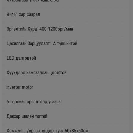
Oppo
Өнгө: хар саарал
Mi
Эргэлтийн Хурд: 400-1200эрг/мин
Цахилгаан Зарцуулалт: А түвшинтэй
Infinix
LED дэлгэцтэй
Huawei
Хүүхдээс хамгаалсан цоожтой
Tablet
inverter motor
Ухаалаг
6 төрлийн эргэлтээр угаана
Цаг
Давхар шилэн тагтай
Чихэвч
Хэмжээ : /өргөн, өндөр, гүн/ 60х85х50см