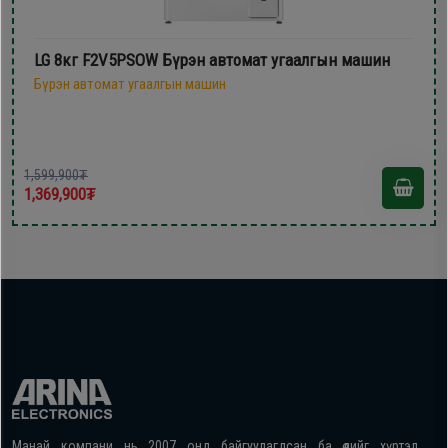
LG 8кг F2V5PSOW Бүрэн автомат угаалгын машин
Бүрэн автомат угаалгын машин
1,599,900₮
1,369,900₮
Манай компани нь 2007 онд байгуулагдсан ба өдийг хүртэл