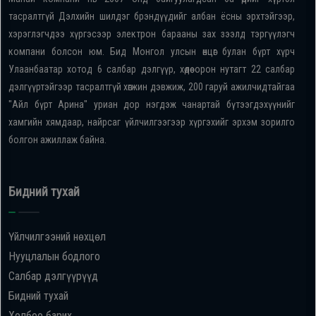
тасралтгүй Дэлхийн шилдэг брэндүүдийг албан ёсны эрхтэйгээр,
хэрэглэгчдээ хүргэсээр электрон барааны зах зээлд тэргүүлэгч
компани болсон юм. Бид Монгол улсын өнцөг булан бүрт хүрч
Улаанбаатар хотод 6 салбар дэлгүүр, хөдөө орон нутагт 22 салбар
дэлгүүртэйгээр тасралтгүй хөгжин дэвжиж, 200 гаруй ажилчидтайгаа
"Айл бүрт Арина" уриан дор нэгдэж чанартай бүтээгдэхүүнийг
хамгийн хямдаар, найрсаг үйлчилгээгээр хүргэхийг эрхэм зорилго
болгон ажиллаж байна.
Бидний тухай
Үйлчилгээний нөхцөл
Нууцлалын бодлого
Салбар дэлгүүрүүд
Бидний тухай
Холбоо барих