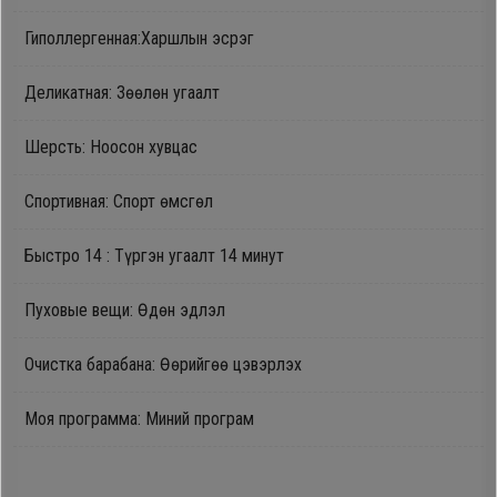
Гиполлергенная:Харшлын эсрэг
Деликатная: Зөөлөн угаалт
Шерсть: Ноосон хувцас
Спортивная: Спорт өмсгөл
Быстро 14 : Түргэн угаалт 14 минут
Пуховые вещи: Өдөн эдлэл
Очистка барабана: Өөрийгөө цэвэрлэх
Моя программа: Миний програм