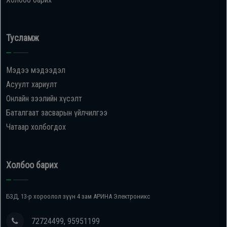
Тусламж
Мэдээ мэдээдэл
Асуулт хариулт
Онлайн зээлийн хүсэлт
Баталгаат засварын үйлчилгээ
Чатаар холбогдох
Холбоо барих
БЗД, 13-р хороолол зүүн 4 зам АРИНА Электроникс
72724499, 95951199