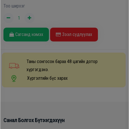
Тоо ширхэг
Сагсанд нэмэх
Зээл судлуулах
Таны сонгосон бараа 48 цагийн дотор
хүргэгдэнэ.
Хүргэлтийн бүс харах
Санал Болгох Бүтээгдэхүүн