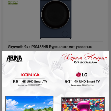
Skyworth 9кг F90455NB Бүрэн автомат угаалгын
машин
Бүрэн автомат угаалгын машин
1,299,900₮
999,900₮
- 450,000₮