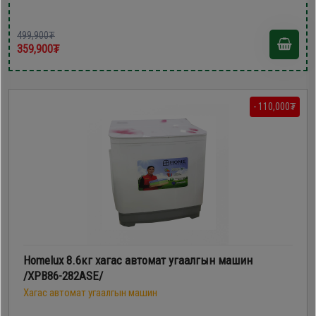
499,900₮
359,900₮
- 110,000₮
Homelux 8.6кг хагас автомат угаалгын машин
/XPB86-282ASE/
Хагас автомат угаалгын машин