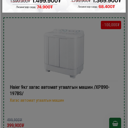
399,900₮
- 100,000₮
Haier 9кг хагас автомат угаалгын машин /XPB90-
197BS/
Хагас автомат угаалгын машин
499,900₮
399,900₮