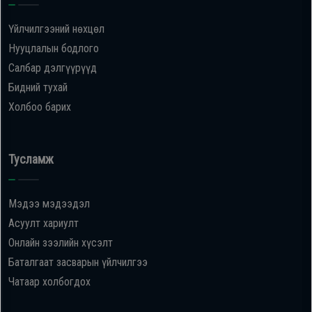
Үйлчилгээний нөхцөл
Нууцлалын бодлого
Салбар дэлгүүрүүд
Бидний тухай
Холбоо барих
Тусламж
Мэдээ мэдээдэл
Асуулт хариулт
Онлайн зээлийн хүсэлт
Баталгаат засварын үйлчилгээ
Чатаар холбогдох