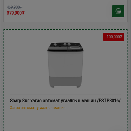
469,900₮
379,900₮
- 100,000₮
Sharp 8кг хагас автомат угаалгын машин /ESTP8016/
Хагас автомат угаалгын машин