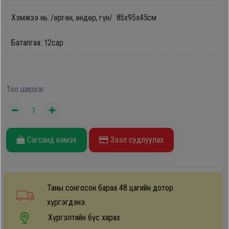
Oppo
Хэмжээ нь: /өргөн, өндөр, гүн/ 85х95х45см
Баталгаа: 12сар
Mi
Infinix
Тоо ширхэг
Huawei
Tablet
Сагсанд нэмэх
Зээл судлуулах
Ухаалаг
Цаг
Таны сонгосон бараа 48 цагийн дотор
хүргэгдэнэ.
Чихэвч
Хүргэлтийн бүс харах