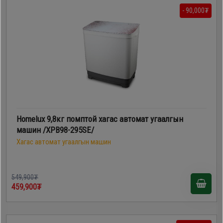
- 90,000₮
Homelux 9,8кг помптой хагас автомат угаалгын
машин /XPB98-295SE/
Хагас автомат угаалгын машин
549,900₮
459,900₮