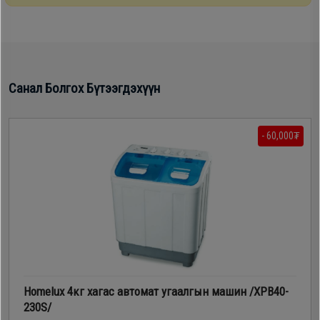
Дагалдах
хэрэгсэл
Санал Болгох Бүтээгдэхүүн
- 60,000₮
Homelux 4кг хагас автомат угаалгын машин /ХРВ40-
230S/