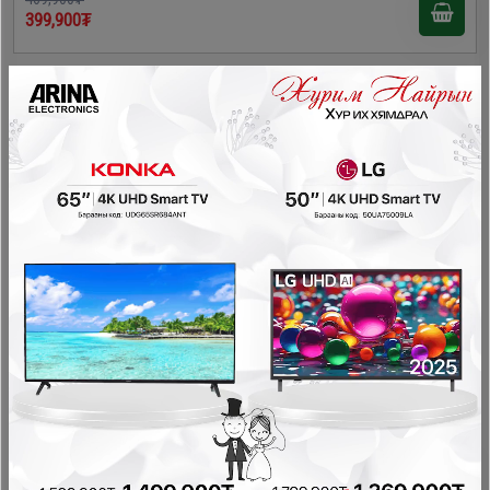
399,900₮
- 70,000₮
Homelux 9,2кг хагас автомат угаалгын машин /XPB92-
292ST/
Хагас автомат угаалгын машин
469,900₮