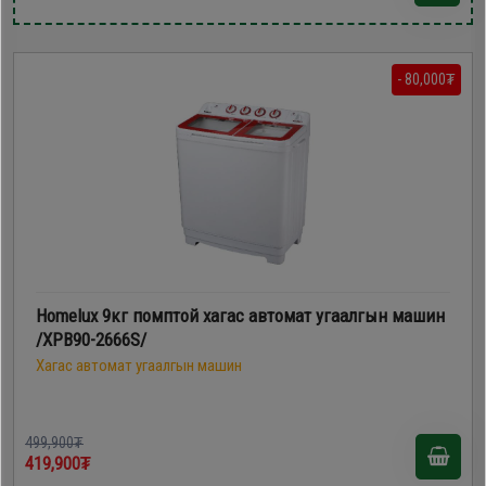
- 80,000₮
Homelux 9кг помптой хагас автомат угаалгын машин
/XPB90-2666S/
Хагас автомат угаалгын машин
499,900₮
419,900₮