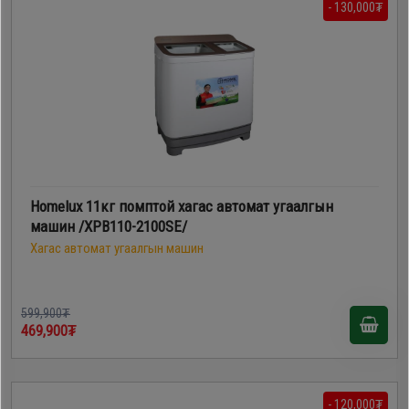
- 130,000₮
Homelux 11кг помптой хагас автомат угаалгын
машин /XPB110-2100SE/
Хагас автомат угаалгын машин
599,900₮
469,900₮
- 120,000₮