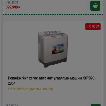
499,900₮
399,900₮
- 70,000₮
Homelux 9кг хагас автомат угаалгын машин /ХРВ90-
286/
Хагас автомат угаалгын машин
469,900₮