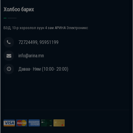
Холбоо барих
БЗД, 13-р хороолол зүүн 4 зам АРИНА Электроникс
72724499, 95951199
info@arina.mn
Даваа- Ням (10:00- 20:00)