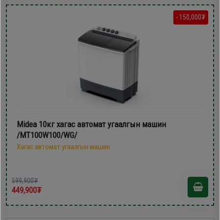
- 150,000₮
Midea 10кг хагас автомат угаалгын машин
/MT100W100/WG/
Хагас автомат угаалгын машин
599,900₮
449,900₮