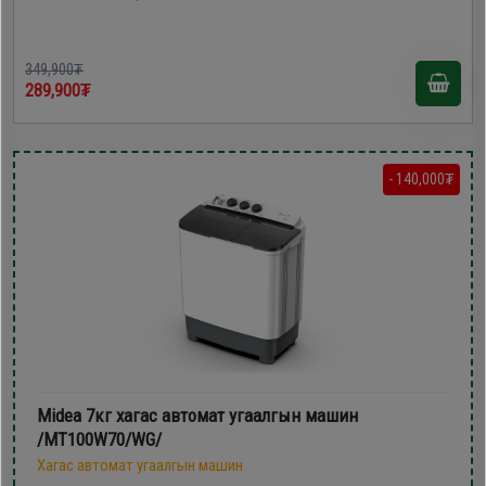
349,900₮
289,900₮
- 140,000₮
Midea 7кг хагас автомат угаалгын машин
/MT100W70/WG/
Хагас автомат угаалгын машин