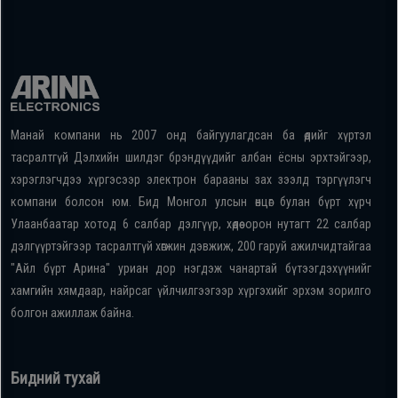
Манай компани нь 2007 онд байгуулагдсан ба өдийг хүртэл
тасралтгүй Дэлхийн шилдэг брэндүүдийг албан ёсны эрхтэйгээр,
хэрэглэгчдээ хүргэсээр электрон барааны зах зээлд тэргүүлэгч
компани болсон юм. Бид Монгол улсын өнцөг булан бүрт хүрч
Улаанбаатар хотод 6 салбар дэлгүүр, хөдөө орон нутагт 22 салбар
дэлгүүртэйгээр тасралтгүй хөгжин дэвжиж, 200 гаруй ажилчидтайгаа
"Айл бүрт Арина" уриан дор нэгдэж чанартай бүтээгдэхүүнийг
хамгийн хямдаар, найрсаг үйлчилгээгээр хүргэхийг эрхэм зорилго
болгон ажиллаж байна.
Бидний тухай