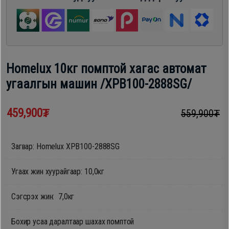
шүүгээ
Хөргөгч,
Хөлдөөгч
Тавилга
Плитк,
Homelux 10кг помптой хагас автомат
Эйр
Шарах
угаалгын машин /XPB100-2888SG/
кондишн
шүүгээ
459,900₮
559,900₮
ГАР
Тавилга
УТАС
Загвар: Homelux XPB100-2888SG
Угаах жин хуурайгаар: 10,0кг
Эйр
Apple
кондишн
Сэгсрэх жин: 7,0кг
Samsung
Бохир усаа даралтаар шахах помптой