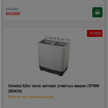
479,900₮
369,900₮
- 90,000₮
Homelux 8,8кг хагас автомат угаалгын машин /XPB88-
280ASN/
Хагас автомат угаалгын машин