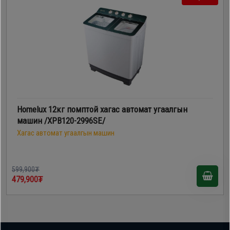
Homelux 12кг помптой хагас автомат угаалгын
машин /XPB120-2996SE/
Хагас автомат угаалгын машин
599,900₮
479,900₮