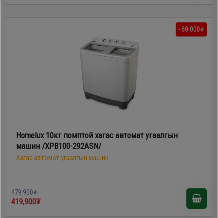
- 60,000₮
Homelux 10кг помптой хагас автомат угаалгын
машин /XPB100-292ASN/
Хагас автомат угаалгын машин
479,900₮
419,900₮