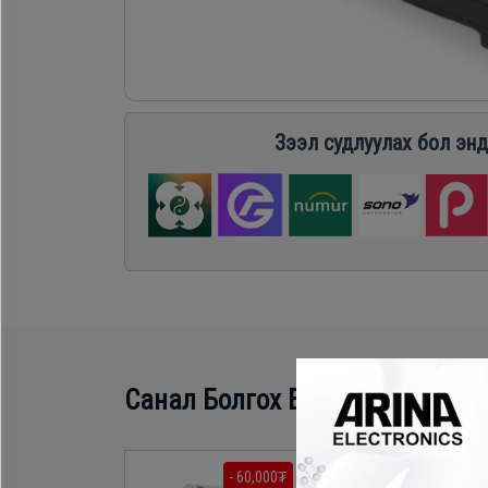
Хөргөгч,
Хөлдөөгч
Плитк,
Зээл судлуулах бол энд
Шарах
шүүгээ
Тавилга
Эйр
Санал Болгох Бүтээгдэхүүн
кондишн
- 60,000₮
- 60,000