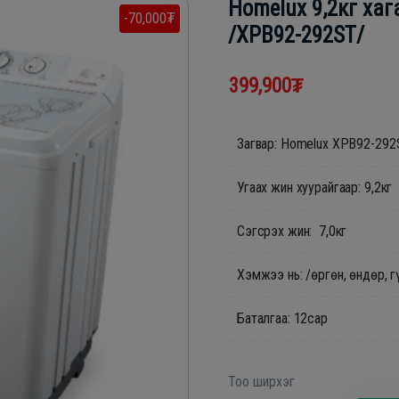
Homelux 9,2кг ха
-70,000₮
/XPB92-292ST/
399,900₮
Загвар: Homelux XPB92-292
Угаах жин хуурайгаар: 9,2кг
Сэгсрэх жин: 7,0кг
Хэмжээ нь: /өргөн, өндөр, 
Баталгаа: 12сар
Тоо ширхэг