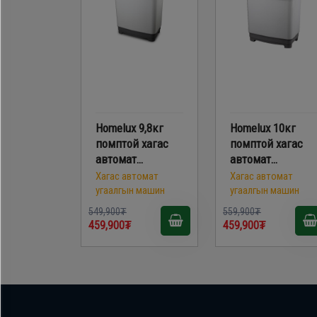
Homelux 9,8кг
Homelux 10кг
помптой хагас
помптой хагас
автомат
автомат
угаалгын машин
угаалгын машин
Хагас автомат
Хагас автомат
/XPB98-295SE/
/XPB100-2888SG/
угаалгын машин
угаалгын машин
549,900₮
559,900₮
459,900₮
459,900₮