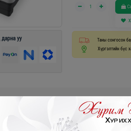
С
Х
 дарна уу
Таны сонгосон ба
Хүргэлтийн бүс х
₮
- 110,000₮
- 140,000₮