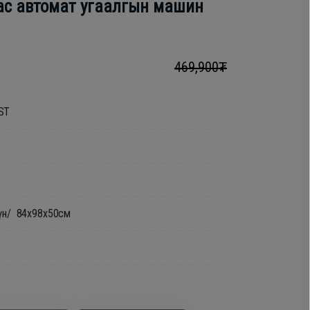
гас автомат угаалгын машин
469,900₮
ST
гүн/ 84х98х50см