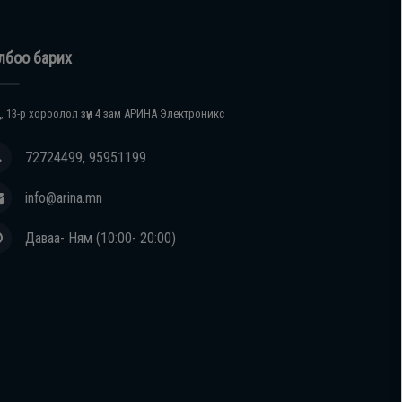
лбоо барих
, 13-р хороолол зүүн 4 зам АРИНА Электроникс
72724499, 95951199
info@arina.mn
Даваа- Ням (10:00- 20:00)