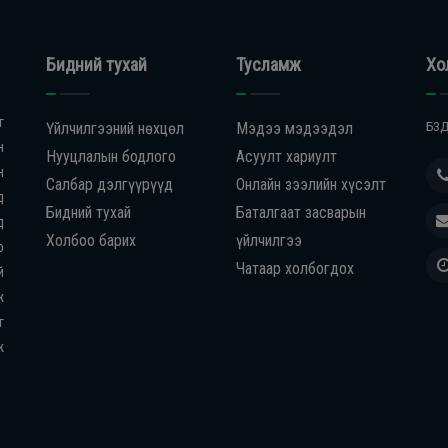
Бидний тухай
Тусламж
Хо
г
Үйлчилгээний нөхцөл
Мэдээ мэдээдэл
БЗД
н
Нууцлалын бодлого
Асуулт хариулт
н
Салбар дэлгүүрүүд
Онлайн зээлийн хүсэлт
д
Бидний тухай
Баталгаат засварын
д
Холбоо барих
үйлчилгээ
р
Чатаар холбогдох
й
ж
г
ж