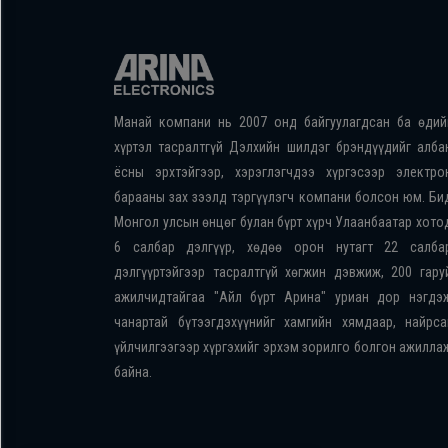
Манай компани нь 2007 онд байгуулагдсан ба өдий
хүртэл тасралтгүй Дэлхийн шилдэг брэндүүдийг алба
ёсны эрхтэйгээр, хэрэглэгчдээ хүргэсээр электро
барааны зах зээлд тэргүүлэгч компани болсон юм. Би
Монгол улсын өнцөг булан бүрт хүрч Улаанбаатар хото
6 салбар дэлгүүр, хөдөө орон нутагт 22 салба
дэлгүүртэйгээр тасралтгүй хөгжин дэвжиж, 200 гару
ажилчидтайгаа "Айл бүрт Арина" уриан дор нэгдэ
чанартай бүтээгдэхүүнийг хамгийн хямдаар, найрса
үйлчилгээгээр хүргэхийг эрхэм зорилго болгон ажилла
байна.