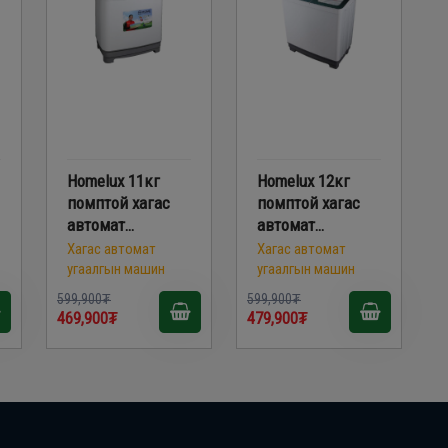
Homelux 11кг
Homelux 12кг
помптой хагас
помптой хагас
автомат
автомат
угаалгын машин
угаалгын машин
Хагас автомат
Хагас автомат
/XPB110-2100SE/
/XPB120-2996SE/
угаалгын машин
угаалгын машин
599,900₮
599,900₮
469,900₮
479,900₮