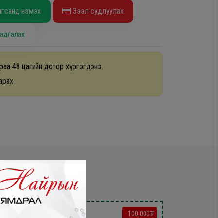
агсанд нэмэх
Зээл судлуулах
адгалах
раа 48 цагийн дотор хүргэгдэнэ.
арах
- 90,000₮
- 100,000₮