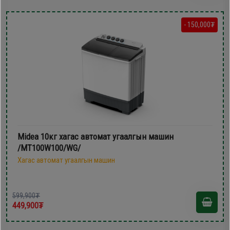
- 150,000₮
Midea 10кг хагас автомат угаалгын машин
/MT100W100/WG/
Хагас автомат угаалгын машин
599,900₮
449,900₮