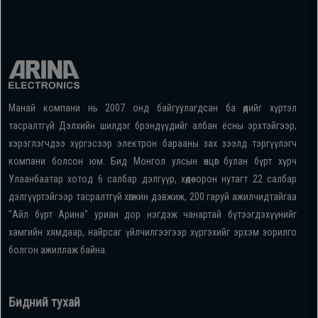
Манай компани нь 2007 онд байгуулагдсан ба өдийг хүртэл
тасралтгүй Дэлхийн шилдэг брэндүүдийг албан ёсны эрхтэйгээр,
хэрэглэгчдээ хүргэсээр электрон барааны зах зээлд тэргүүлэгч
компани болсон юм. Бид Монгол улсын өнцөг булан бүрт хүрч
Улаанбаатар хотод 6 салбар дэлгүүр, хөдөө орон нутагт 22 салбар
дэлгүүртэйгээр тасралтгүй хөгжин дэвжиж, 200 гаруй ажилчидтайгаа
"Айл бүрт Арина" уриан дор нэгдэж чанартай бүтээгдэхүүнийг
хамгийн хямдаар, найрсаг үйлчилгээгээр хүргэхийг эрхэм зорилго
болгон ажиллаж байна.
Бидний тухай