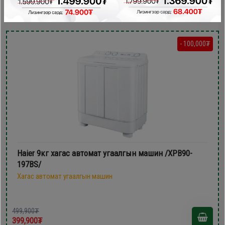
399,900₮
- 100,000₮
Haier 9кг хагас автомат угаалгын машин /XPB90-
197BS/
Хагас автомат угаалгын машин
499,900₮
399,900₮