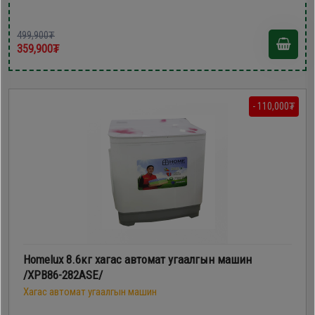
499,900₮
359,900₮
- 110,000₮
Homelux 8.6кг хагас автомат угаалгын машин
/XPB86-282ASE/
Хагас автомат угаалгын машин