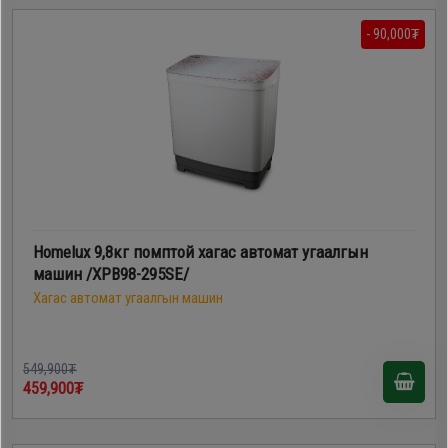
- 90,000₮
Homelux 9,8кг помптой хагас автомат угаалгын
машин /XPB98-295SE/
Хагас автомат угаалгын машин
549,900₮
459,900₮