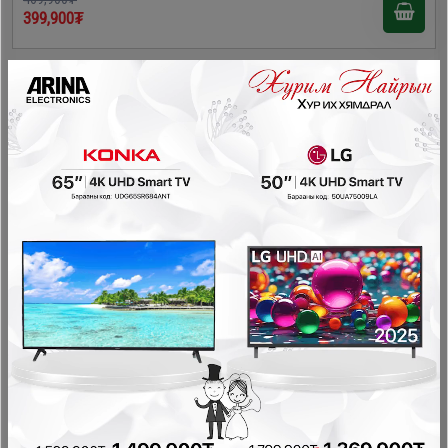
399,900₮
- 70,000₮
Homelux 9,2кг хагас автомат угаалгын машин /XPB92-
292ST/
Хагас автомат угаалгын машин
469,900₮