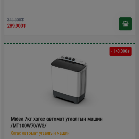
349,900₮
289,900₮
- 140,000₮
Midea 7кг хагас автомат угаалгын машин
/MT100W70/WG/
Хагас автомат угаалгын машин