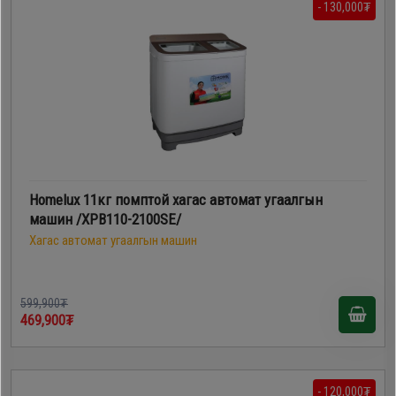
- 130,000₮
Homelux 11кг помптой хагас автомат угаалгын
машин /XPB110-2100SE/
Хагас автомат угаалгын машин
599,900₮
469,900₮
- 120,000₮