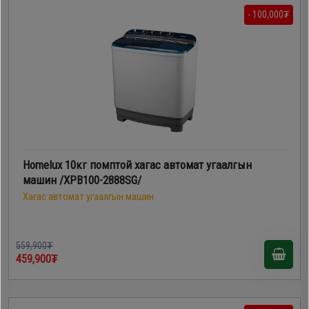
- 100,000₮
Homelux 10кг помптой хагас автомат угаалгын
машин /XPB100-2888SG/
Хагас автомат угаалгын машин
559,900₮
459,900₮