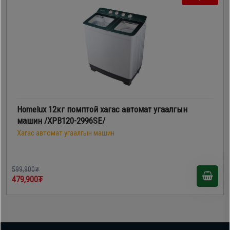
Homelux 12кг помптой хагас автомат угаалгын
машин /XPB120-2996SE/
Хагас автомат угаалгын машин
599,900₮
479,900₮