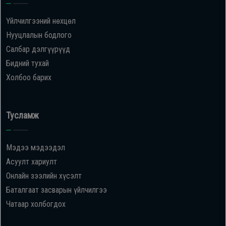
Үйлчилгээний нөхцөл
Нууцлалын бодлого
Салбар дэлгүүрүүд
Бидний тухай
Холбоо барих
Тусламж
Мэдээ мэдээдэл
Асуулт хариулт
Онлайн зээлийн хүсэлт
Баталгаат засварын үйлчилгээ
Чатаар холбогдох