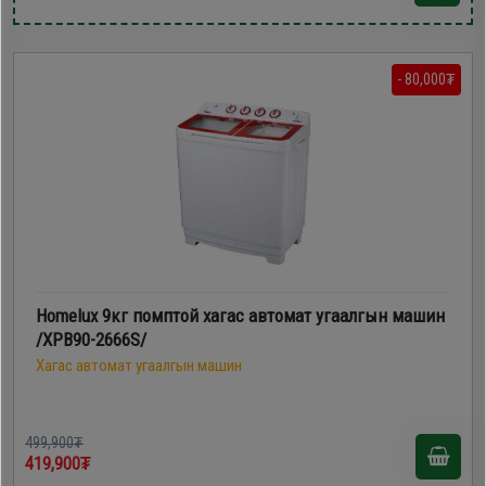
- 80,000₮
Homelux 9кг помптой хагас автомат угаалгын машин
/XPB90-2666S/
Хагас автомат угаалгын машин
499,900₮
419,900₮