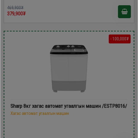
469,900₮
379,900₮
- 100,000₮
Sharp 8кг хагас автомат угаалгын машин /ESTP8016/
Хагас автомат угаалгын машин