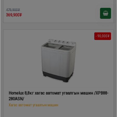
479,900₮
369,900₮
- 90,000₮
Homelux 8,8кг хагас автомат угаалгын машин /XPB88-
280ASN/
Хагас автомат угаалгын машин