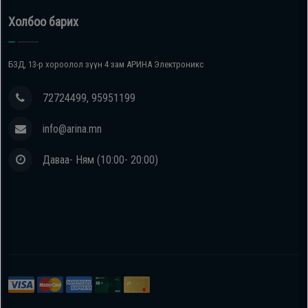
Холбоо барих
БЗД, 13-р хороолол зүүн 4 зам АРИНА Электроникс
72724499, 95951199
info@arina.mn
Даваа- Ням (10:00- 20:00)