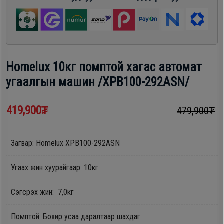
шүүгээ
Хөргөгч,
Хөлдөөгч
Тавилга
Плитк,
Homelux 10кг помптой хагас автомат
Эйр
Шарах
угаалгын машин /XPB100-292ASN/
кондишн
шүүгээ
419,900₮
479,900₮
ГАР
Тавилга
УТАС
Загвар: Homelux XPB100-292ASN
Угаах жин хуурайгаар: 10кг
Эйр
Apple
кондишн
Сэгсрэх жин: 7,0кг
Samsung
Помптой: Бохир усаа даралтаар шахдаг