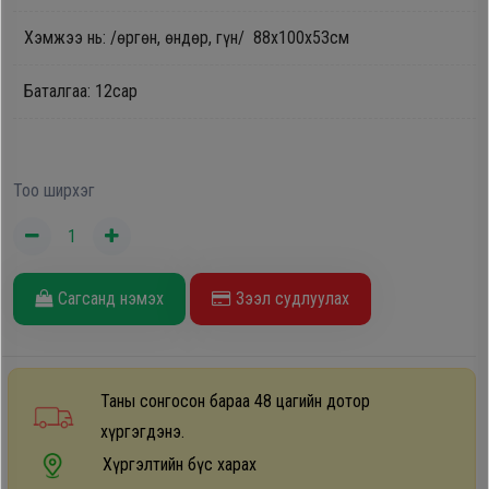
Oppo
Хэмжээ нь: /өргөн, өндөр, гүн/ 88х100х53см
Баталгаа: 12сар
Mi
Infinix
Тоо ширхэг
Huawei
Tablet
Сагсанд нэмэх
Зээл судлуулах
Ухаалаг
Цаг
Таны сонгосон бараа 48 цагийн дотор
хүргэгдэнэ.
Чихэвч
Хүргэлтийн бүс харах