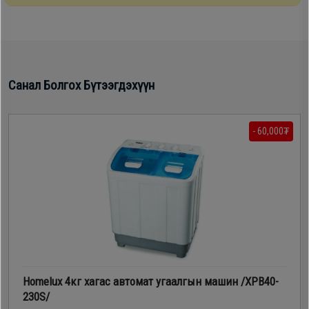
Дагалдах
хэрэгсэл
Санал Болгох Бүтээгдэхүүн
- 60,000₮
Homelux 4кг хагас автомат угаалгын машин /ХРВ40-
230S/