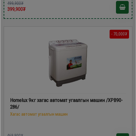
499,900₮
399,900₮
- 70,000₮
Homelux 9кг хагас автомат угаалгын машин /ХРВ90-
286/
Хагас автомат угаалгын машин
469,900₮