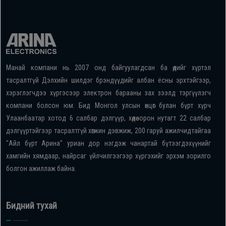
Манай компани нь 2007 онд байгуулагдсан ба өдийг хүртэл
тасралтгүй Дэлхийн шилдэг брэндүүдийг албан ёсны эрхтэйгээр,
хэрэглэгчдээ хүргэсээр электрон барааны зах зээлд тэргүүлэгч
компани болсон юм. Бид Монгол улсын өнцөг булан бүрт хүрч
Улаанбаатар хотод 6 салбар дэлгүүр, хөдөө орон нутагт 22 салбар
дэлгүүртэйгээр тасралтгүй хөгжин дэвжиж, 200 гаруй ажилчидтайгаа
"Айл бүрт Арина" уриан дор нэгдэж чанартай бүтээгдэхүүнийг
хамгийн хямдаар, найрсаг үйлчилгээгээр хүргэхийг эрхэм зорилго
болгон ажиллаж байна.
Бидний тухай