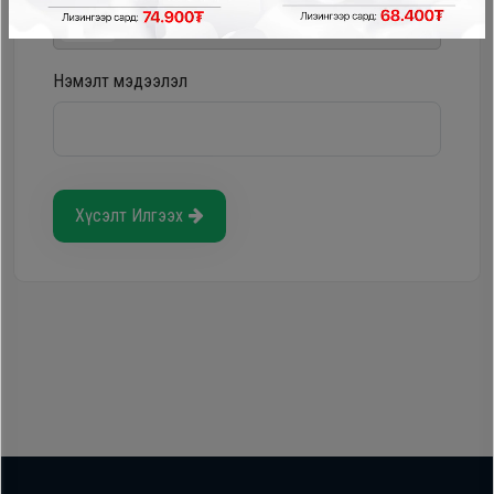
Storepay - урьдчилгаагүй, хүүгүй, шимтгэлгүй
Нэмэлт мэдээлэл
Хүсэлт Илгээх