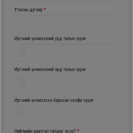
шүүгээ
Хөргөгч,
Утасны дугаар
*
Хөлдөөгч
Тавилга
Плитк,
Иргэний үнэмлэхний урд талын зураг
Эйр
Шарах
кондишн
шүүгээ
Иргэний үнэмлэхний ард талын зураг
ГАР
Тавилга
УТАС
Иргэний үнэмлэхээ барьсан селфи зураг
Эйр
Apple
кондишн
Samsung
Нийгмийн даатгал төлдөг эсэх?
*