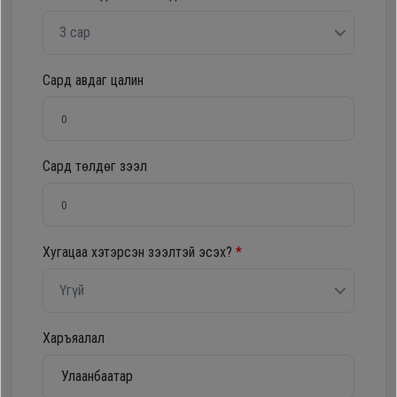
Oppo
3 сар
Mi
Сард авдаг цалин
Infinix
Сард төлдөг зээл
Huawei
Tablet
Хугацаа хэтэрсэн зээлтэй эсэх?
*
Ухаалаг
Үгүй
Цаг
Харъяалал
Чихэвч