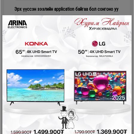
Дагалдах
Эрх үүссэн зээлийн application байгаа бол сонгоно уу
хэрэгсэл
Numur Лизинг
Соно сонгодог зээл
PayOn - LeaseOn
NetPay - Шимтгэлгүй ав, хүүгүй төл
Pocket - урьдчилгаагүй, шимтгэлгүй