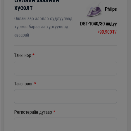
Онлайн зээлийн
Гал
хүсэлт
Philips
тогоо
Гэр ахуйн
цахилгаан
Онлайнаар зээлээ судлуулаад
DST-1040/30 индүү
Гэр
бараа
хүссэн бараагаа хүргүүлээд
/99,900₮/
ахуйн
аваарай
цахилгаан
Угаалгын
бараа
машин
Таны нэр
*
Зөөврийн
Угаалгын
компьютер
машин
Таны овог
*
Хөргөгч,
Хөлдөөгч
Зөөврийн
компьютер
Регистерийн дугаар
*
Плитк,
Шарах