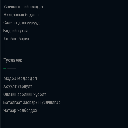
Үйлчилгээний нөхцөл
Нууцлалын бодлого
Салбар дэлгүүрүүд
Бидний тухай
Холбоо барих
Тусламж
Мэдээ мэдээдэл
Асуулт хариулт
Онлайн зээлийн хүсэлт
Баталгаат засварын үйлчилгээ
Чатаар холбогдох