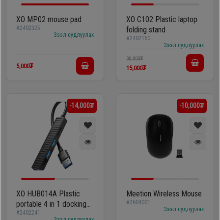
Гал
тогоо
Гэр ахуйн
XO MP02 mouse pad
XO C102 Plastic laptop
#2402325
folding stand
цахилгаан
Зээл судлуулах
#2402160
Гэр
бараа
Зээл судлуулах
ахуйн
30,000₮
5,000₮
цахилгаан
15,000₮
Угаалгын
бараа
машин
-14,000₮
-10,000₮
Зөөврийн
Угаалгын
компьютер
машин
Хөргөгч,
Хөлдөөгч
Зөөврийн
компьютер
XO HUB014A Plastic
Meetion Wireless Mouse
Плитк,
#2604001
portable 4 in 1 docking
Зээл судлуулах
#2402241
station
Шарах
Зээл судлуулах