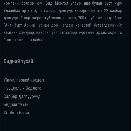
компани болсон юм. Бид Монгол улсын өнцөг булан бүрт хүрч
Улаанбаатар хотод 6 салбар дэлгүүр, хөдөө орон нутагт 22 салбар
дэлгүүртэйгээр тасралтгүй хөгжин дэвжиж, 200 гаруй ажилчидтайгаа
"Айл бүрт Арина" уриан дор нэгдэж чанартай бүтээгдэхүүнийг
хамгийн хямдаар, найрсаг үйлчилгээгээр хүргэхийг эрхэм зорилго
болгон ажиллаж байна.
Бидний тухай
Үйлчилгээний нөхцөл
Нууцлалын бодлого
Салбар дэлгүүрүүд
Бидний тухай
Холбоо барих