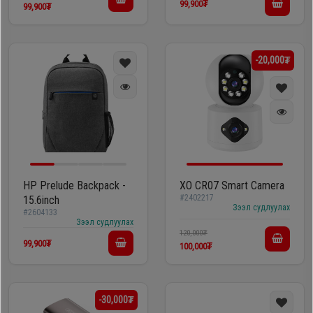
99,900₮
99,900₮
-20,000₮
HP Prelude Backpack -
XO CR07 Smart Camera
#2402217
15.6inch
Зээл судлуулах
#2604133
Зээл судлуулах
120,000₮
99,900₮
100,000₮
-30,000₮