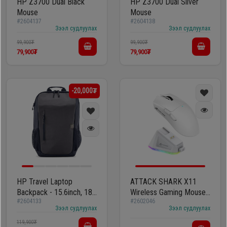
HP Z3700 Dual Black
HP Z3700 Dual Silver
Mouse
Mouse
#2604137
#2604138
Зээл судлуулах
Зээл судлуулах
99,900₮
99,900₮
79,900₮
79,900₮
-20,000₮
HP Travel Laptop
ATTACK SHARK X11
Backpack - 15.6inch, 18
Wireless Gaming Mouse
#2604133
#2602046
Liter, Iron Grey
with Charging Dock
Зээл судлуулах
Зээл судлуулах
119,900₮