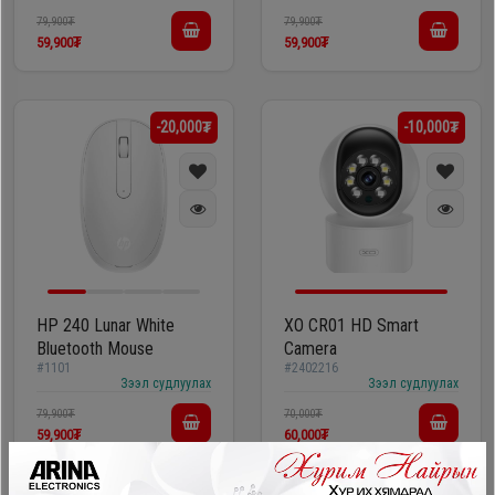
79,900₮
79,900₮
59,900₮
59,900₮
-20,000₮
-10,000₮
HP 240 Lunar White
XO CR01 HD Smart
Bluetooth Mouse
Camera
#1101
#2402216
Зээл судлуулах
Зээл судлуулах
79,900₮
70,000₮
59,900₮
60,000₮