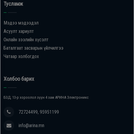
Тусламж
Мэдээ мэдээдэл
Асуулт хариулт
Онлайн зээлийн хүсэлт
Баталгаат засварын үйлчилгээ
Чатаар холбогдох
Холбоо барих
БЗД, 13-р хороолол зүүн 4 зам АРИНА Электроникс
72724499, 95951199
info@arina.mn