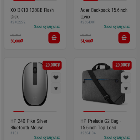
XO DK10 128GB Flash
Acer Backpack 15.6inch
Disk
Цүнх
#2402272
#2604301
Зээл судлуулах
Зээл судлуулах
60,000₮
69,900₮
50,000₮
54,900₮
-20,000₮
-20,000₮
HP 240 Pike Silver
HP Prelude G2 Bag -
Bluetooth Mouse
15.6inch Top Load
#101
#2604134
Зээл судлуулах
Зээл судлуулах