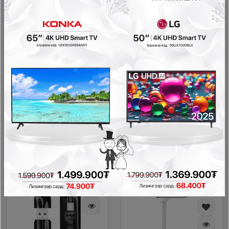
XO KB-12 wireless
XO CR13 smart camera
#2402319
bluetooth keyboard
Зээл судлуулах
#2402323
Зээл судлуулах
60,000₮
60,000₮
-20,000₮