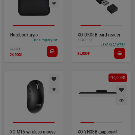
Дагалдах
хэрэгсэл
Notebook цүнх
XO DK05B card reader
Зээл судлуулах
#2402163
Зээл судлуулах
39,900₮
25,000₮
24,900₮
-10,000₮
XO M15 wireless mouse
XO YH08B ширээний