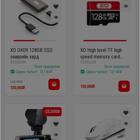
XO DK09 128GB SSD
XO High level TF high
зааврийн хард
speed memory card
#2402266
#2402338
128GB
Зээл судлуулах
Зээл судлуулах
Сарын төлөлт:
12,143₮
Сарын төлөлт:
12,143₮
160,000₮
130,000₮
130,000₮
-25,000₮