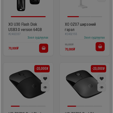
XO U30 Flash Disk
XO OZ07 ширээний
USB3.0 version 64GB
гэрэл
#2402337
#2402155
Зээл судлуулах
Зээл судлуулах
90,000₮
70,000₮
70,000₮
-20,000₮
-20,000₮