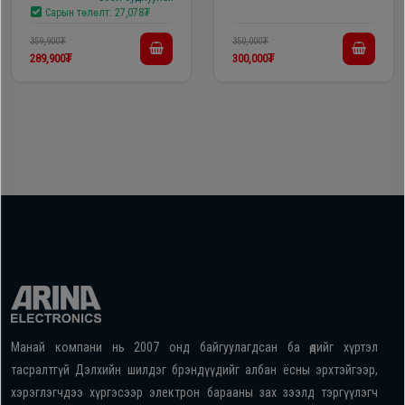
Band Router
Сарын төлөлт:
27,078₮
359,900₮
350,000₮
289,900₮
300,000₮
Манай компани нь 2007 онд байгуулагдсан ба өдийг хүртэл
тасралтгүй Дэлхийн шилдэг брэндүүдийг албан ёсны эрхтэйгээр,
хэрэглэгчдээ хүргэсээр электрон барааны зах зээлд тэргүүлэгч