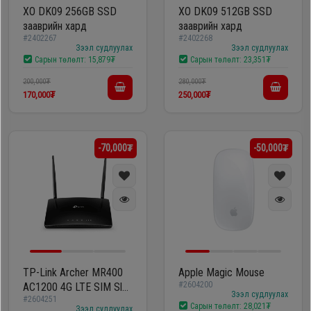
XO DK09 256GB SSD
XO DK09 512GB SSD
зааврийн хард
зааврийн хард
#2402267
#2402268
Зээл судлуулах
Зээл судлуулах
Сарын төлөлт:
15,879₮
Сарын төлөлт:
23,351₮
200,000₮
280,000₮
170,000₮
250,000₮
-70,000₮
-50,000₮
TP-Link Archer MR400
Apple Magic Mouse
#2604200
AC1200 4G LTE SIM Slot
Зээл судлуулах
#2604251
Unlocked Wireless Dual-
Сарын төлөлт:
28,021₮
Зээл судлуулах