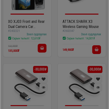
XO XJ03 Front and Rear
ATTACK SHARK X3
Dual Camera Car
Wireless Gaming Mouse
#2402221
#2602047
Recorder 1080 HD
Зээл судлуулах
Зээл судлуулах
Video
Сарын төлөлт:
12,610₮
Сарын төлөлт:
14,001₮
160,000₮
149,900₮
135,000₮
-30,000₮
-30,000₮