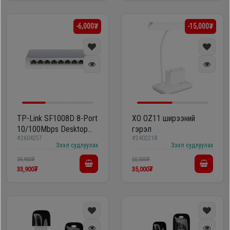
-6,000₮
-15,000₮
TP-Link SF1008D 8-Port
XO OZ11 ширээний
10/100Mbps Desktop
гэрэл
#2604257
#2402218
Switch
Зээл судлуулах
Зээл судлуулах
39,900₮
50,000₮
33,900₮
35,000₮