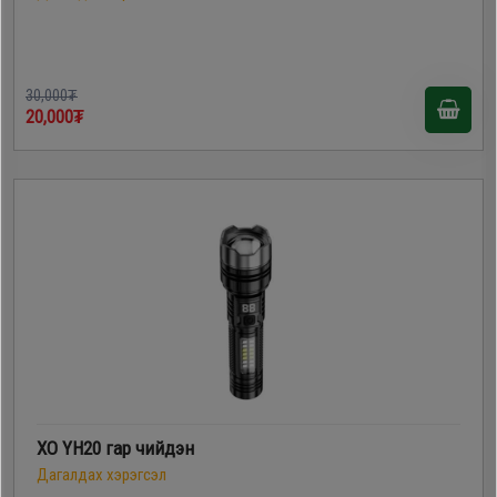
30,000₮
20,000₮
XO YH20 гар чийдэн
Дагалдах хэрэгсэл