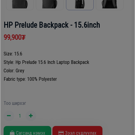
шүүгээ
Хөргөгч,
Хөлдөөгч
HP Prelude Backpack - 15.6inch
Тавилга
99,900₮
Плитк,
Эйр
Шарах
кондишн
Size: 15.6
шүүгээ
Style: Hp Prelude 15.6 Inch Laptop Backpack
Color: Grey
ГАР
Fabric type: 100% Polyester
Тавилга
УТАС
Тоо ширхэг
Эйр
Apple
кондишн
Samsung
Сагсанд нэмэх
Зээл судлуулах