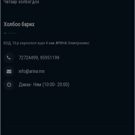
Чатаар холбогдох
Холбоо барих
БЗД, 13-р хороолол зүүн 4 зам АРИНА Электроникс
72724499, 95951199
info@arina.mn
Даваа- Ням (10:00- 20:00)