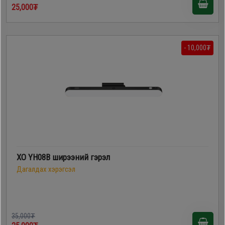
25,000₮
- 10,000₮
XO YH08B ширээний гэрэл
Дагалдах хэрэгсэл
35,000₮