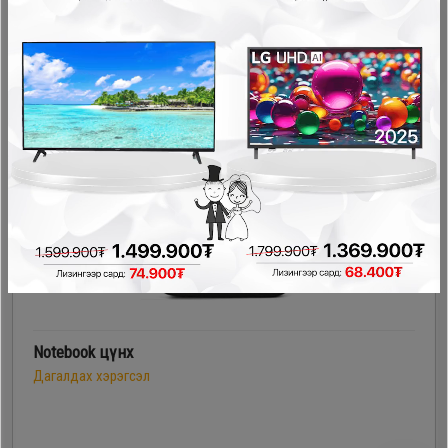
29,900₮
21,900₮
- 15,000₮
Notebook цүнх
Дагалдах хэрэгсэл