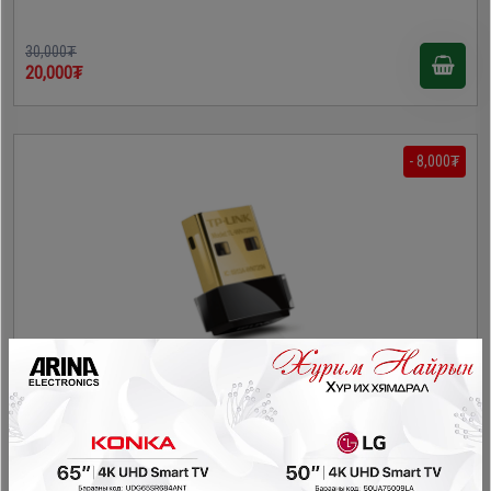
30,000₮
20,000₮
- 8,000₮
TP-Link WN725N 150Mbps Wireless Nano USB Adapter
Дагалдах хэрэгсэл