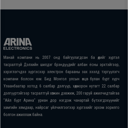
Манай компани нь 2007 онд байгуулагдсан ба өдийг хүртэл
тасралтгүй Дэлхийн шилдэг брэндүүдийг албан ёсны эрхтэйгээр,
хэрэглэгчдээ хүргэсээр электрон барааны зах зээлд тэргүүлэгч
компани болсон юм. Бид Монгол улсын өнцөг булан бүрт хүрч
Улаанбаатар хотод 6 салбар дэлгүүр, хөдөө орон нутагт 22 салбар
дэлгүүртэйгээр тасралтгүй хөгжин дэвжиж, 200 гаруй ажилчидтайгаа
"Айл бүрт Арина" уриан дор нэгдэж чанартай бүтээгдэхүүнийг
хамгийн хямдаар, найрсаг үйлчилгээгээр хүргэхийг эрхэм зорилго
болгон ажиллаж байна.