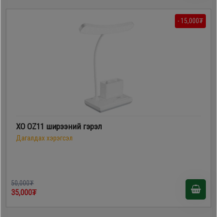
- 15,000₮
XO OZ11 ширээний гэрэл
Дагалдах хэрэгсэл
50,000₮
35,000₮