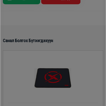
Oppo
Mi
Infinix
Санал Болгох Бүтээгдэхүүн
Huawei
Tablet
Ухаалаг
Цаг
Чихэвч