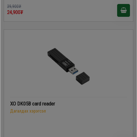
39,900₮
24,900₮
XO DK05B card reader
Дагалдах хэрэгсэл