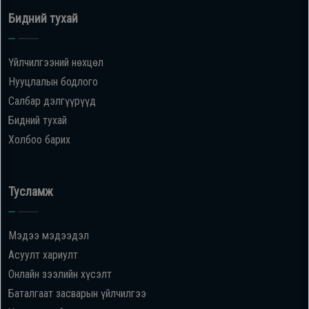
Бидний тухай
Үйлчилгээний нөхцөл
Нууцлалын бодлого
Салбар дэлгүүрүүд
Бидний тухай
Холбоо барих
Тусламж
Мэдээ мэдээдэл
Асуулт хариулт
Онлайн зээлийн хүсэлт
Баталгаат засварын үйлчилгээ