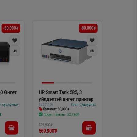
-50,000₮
-80,000₮
0 Өнгөт
HP Smart Tank 585, 3
үйлдэлтэй өнгөт принтер
л судлуулах
#2601107
Зээл судлуулах
Хэмнэлт:
80,000₮
₮
Сарын төлөлт:
53,230₮
649,900₮
569,900₮