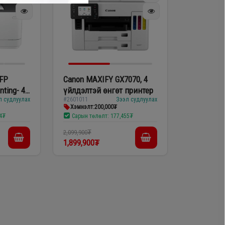
MFP
Canon MAXIFY GX7070, 4
nting- 4
үйлдэлтэй өнгөт принтер
л судлуулах
#2601011
Зээл судлуулах
зер
Хэмнэлт:
200,000₮
74₮
Сарын төлөлт:
177,455₮
2,099,900₮
1,899,900₮