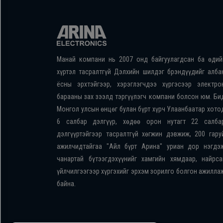
Манай компани нь 2007 онд байгуулагдсан ба өдий
хүртэл тасралтгүй Дэлхийн шилдэг брэндүүдийг алба
ёсны эрхтэйгээр, хэрэглэгчдээ хүргэсээр электро
барааны зах зээлд тэргүүлэгч компани болсон юм. Би
Монгол улсын өнцөг булан бүрт хүрч Улаанбаатар хото
6 салбар дэлгүүр, хөдөө орон нутагт 22 салба
дэлгүүртэйгээр тасралтгүй хөгжин дэвжиж, 200 гару
ажилчидтайгаа "Айл бүрт Арина" уриан дор нэгдэ
чанартай бүтээгдэхүүнийг хамгийн хямдаар, найрса
үйлчилгээгээр хүргэхийг эрхэм зорилго болгон ажилла
байна.