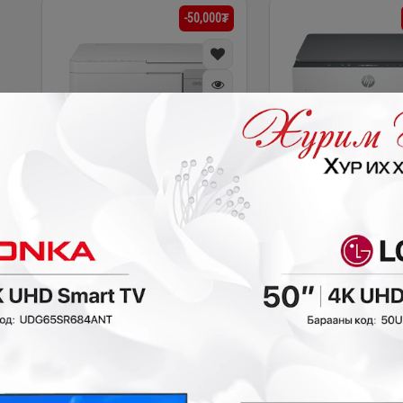
-50,000₮
Epson L3356 Wi-Fi 3
HP Smart Tank 670
үйлдэлтэй өнгөт принтер
үйлдэлтэй өнгөт 
#epson
Зээл судлуулах
#2601114
Зээ
Хэмнэлт:
50,000₮
Хэмнэлт:
210,000₮
Сарын төлөлт:
60,702₮
Сарын төлөлт:
73,779
699,900₮
999,900₮
649,900₮
789,900₮
-100,000₮