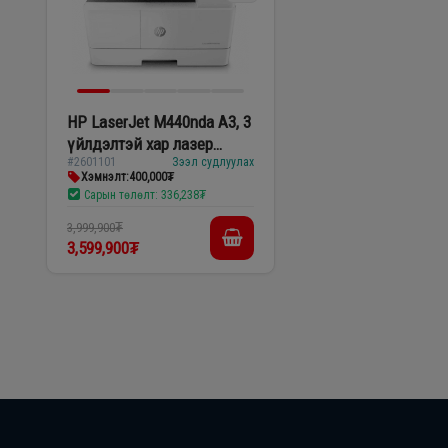
HP LaserJet M440nda A3, 3
үйлдэлтэй хар лазер
#2601101
Зээл судлуулах
принтер
Хэмнэлт:
400,000₮
Сарын төлөлт:
336,238₮
3,999,900₮
3,599,900₮