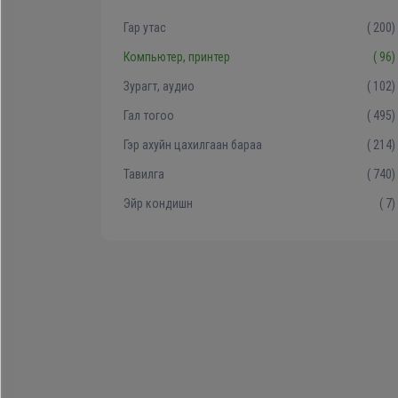
Хөргөгч,
Гар утас
( 200)
Хөлдөөгч
Компьютер, принтер
( 96)
Зурагт, аудио
( 102)
Плитк,
Гал тогоо
( 495)
Шарах
Гэр ахуйн цахилгаан бараа
( 214)
шүүгээ
Тавилга
( 740)
Эйр кондишн
( 7)
Тавилга
Эйр
кондишн