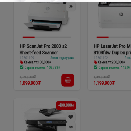
HP ScanJet Pro 2000 s2
HP LaserJet Pro 
Sheet-feed Scanner
3103fdw Duplex pri
#2601109
Зээл судлуулах
#2601102
Зээ
үйлдэлтэй хар ла
Хэмнэлт:
100,000₮
Хэмнэлт:
200,000₮
принтер
Сарын төлөлт:
102,733₮
Сарын төлөлт:
112,0
1,199,900₮
1,399,900₮
1,099,900₮
1,199,900₮
-400,000₮