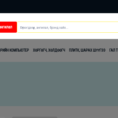
ангилал
ei
ВРИЙН КОМПЬЮТЕР
ХӨРГӨГЧ, ХӨЛДӨӨГЧ
ПЛИТК, ШАРАХ ШҮҮГЭЭ
ГАЛ 
t
лаг
вч
лдах
гсэл