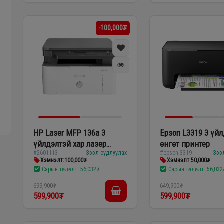
-100,000₮
HP Laser MFP 136a 3
Epson L3319 3 үй
үйлдэлтэй хар лазер
өнгөт принтер
#2601113
Зээл судлуулах
#epson 3319
Зээ
принтер
Хэмнэлт:
100,000₮
Хэмнэлт:
50,000₮
Сарын төлөлт:
56,032₮
Сарын төлөлт:
56,032
699,900₮
649,900₮
599,900₮
599,900₮