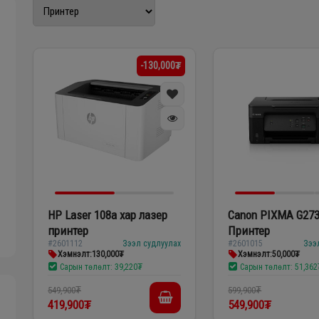
-130,000₮
HP Laser 108a хар лазер
Canon PIXMA G273
принтер
Принтер
#2601112
Зээл судлуулах
#2601015
Зээ
Хэмнэлт:
130,000₮
Хэмнэлт:
50,000₮
Сарын төлөлт:
39,220₮
Сарын төлөлт:
51,362
549,900₮
599,900₮
419,900₮
549,900₮