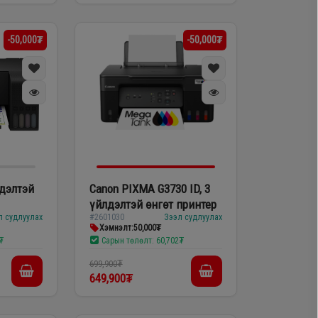
-50,000₮
-50,000₮
лдэлтэй
Canon PIXMA G3730 ID, 3
үйлдэлтэй өнгөт принтер
л судлуулах
#2601030
Зээл судлуулах
Хэмнэлт:
50,000₮
₮
Сарын төлөлт:
60,702₮
699,900₮
649,900₮