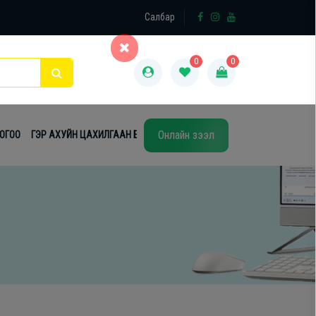
×
Салбар
0
0
Онлайн зээл
ТОГОО
ГЭР АХУЙН ЦАХИЛГААН БАРАА
ТАВИЛГА
ЭЙР КОНДИШН