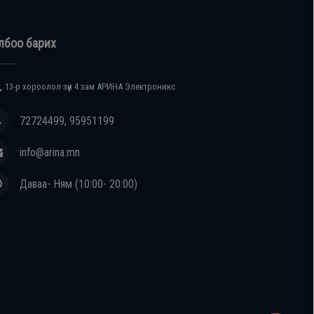
лбоо барих
, 13-р хороолол зүүн 4 зам АРИНА Электроникс
72724499, 95951199
info@arina.mn
Даваа- Ням (10:00- 20:00)