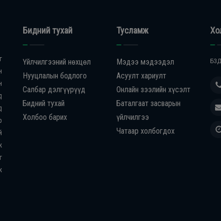
Бидний тухай
Тусламж
Хо
г
Үйлчилгээний нөхцөл
Мэдээ мэдээдэл
БЗД
н
Нууцлалын бодлого
Асуулт хариулт
н
Салбар дэлгүүрүүд
Онлайн зээлийн хүсэлт
д
Бидний тухай
Баталгаат засварын
д
Холбоо барих
үйлчилгээ
р
Чатаар холбогдох
й
ж
г
ж