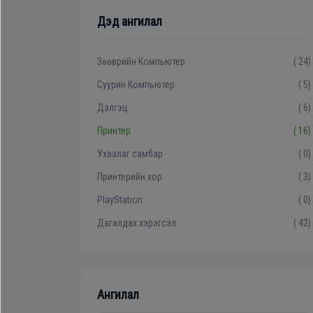
Гал
Зөөврийн компьютер
Дэд ангилал
тогоо
Хөргөгч, Хөлдөөгч
Гэр
Зөөврийн Компьютер
( 24)
ахуйн
Суурин Компьютер
( 5)
цахилгаан
Плитк, Шарах шүүгээ
Дэлгэц
( 6)
бараа
Принтер
( 16)
Тавилга
Ухаалаг самбар
( 0)
Угаалгын
Принтерийн хор
( 3)
Эйр кондишн
машин
PlayStation
( 0)
Дагалдах хэрэгсэл
( 42)
Зөөврийн
компьютер
Ангилал