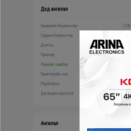
Гал
Зөөврийн компьютер
Дэд ангилал
тогоо
Хөргөгч, Хөлдөөгч
Гэр
Зөөврийн Компьютер
( 24)
ахуйн
Суурин Компьютер
( 5)
цахилгаан
Плитк, Шарах шүүгээ
Дэлгэц
( 6)
бараа
Принтер
( 16)
Тавилга
Ухаалаг самбар
( 0)
Угаалгын
Принтерийн хор
( 3)
Эйр кондишн
машин
PlayStation
( 0)
Дагалдах хэрэгсэл
( 42)
Зөөврийн
компьютер
Ангилал