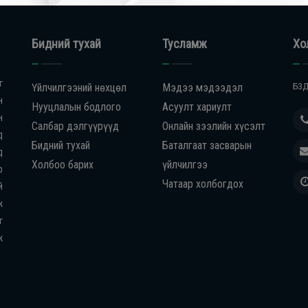
Бидний тухай
Тусламж
Хо
г
Үйлчилгээний нөхцөл
Мэдээ мэдээдэл
БЗД
н
Нууцлалын бодлого
Асуулт хариулт
н
Салбар дэлгүүрүүд
Онлайн зээлийн хүсэлт
д
Бидний тухай
Баталгаат засварын
д
Холбоо барих
үйлчилгээ
р
Чатаар холбогдох
й
ж
г
ж