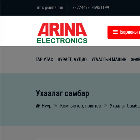
Барааний
info@arina.mn
72724499, 95951199
ГАР
БАРААНЫ АНГИЛАЛ
ангилал
УТАС
Гар утас
Барааны 
Гар
Apple
Huaw
утас
Компьютер, принтер
ГАР УТАС
ЗУРАГТ, АУДИО
УГААЛГЫН МАШИН
ЗӨӨ
Samsung
Table
Зурагт, аудио
Компьютер,
Oppo
Ухаа
принтер
Цаг
Гал тогоо
Ухаалаг самбар
Mi
Нүүр
Компьютер, принтер
Ухаалаг Самба
Чихэ
Зурагт,
Гэр ахуйн цахилгаан бараа
аудио
Infinix
Дага
Угаалгын машин
хэрэ