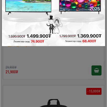
TP-Link WN725N 150Mbps Wireless Nano USB Adapter
Дагалдах хэрэгсэл
29,900₮
21,900₮
- 15,000₮