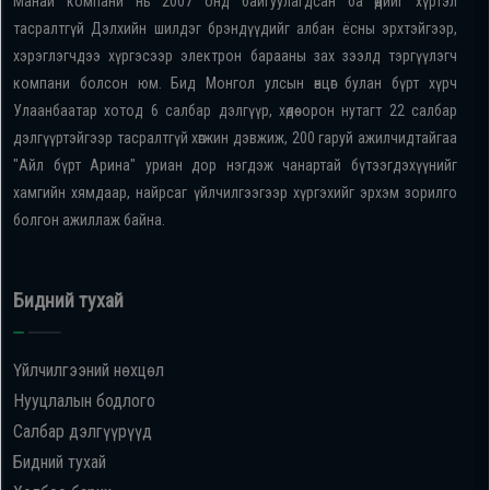
Манай компани нь 2007 онд байгуулагдсан ба өдийг хүртэл
тасралтгүй Дэлхийн шилдэг брэндүүдийг албан ёсны эрхтэйгээр,
хэрэглэгчдээ хүргэсээр электрон барааны зах зээлд тэргүүлэгч
компани болсон юм. Бид Монгол улсын өнцөг булан бүрт хүрч
Улаанбаатар хотод 6 салбар дэлгүүр, хөдөө орон нутагт 22 салбар
дэлгүүртэйгээр тасралтгүй хөгжин дэвжиж, 200 гаруй ажилчидтайгаа
"Айл бүрт Арина" уриан дор нэгдэж чанартай бүтээгдэхүүнийг
хамгийн хямдаар, найрсаг үйлчилгээгээр хүргэхийг эрхэм зорилго
болгон ажиллаж байна.
Бидний тухай
Үйлчилгээний нөхцөл
Нууцлалын бодлого
Салбар дэлгүүрүүд
Бидний тухай