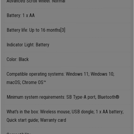
Advanced Scroll Wheel: Normal
Oppo
Battery: 1 x AA
Mi
Battery life: Up to 16 months[3]
Infinix
Indicator Light: Battery
Color: Black
Huawei
Compatible operating systems: Windows 11; Windows 10;
Tablet
macOS; Chrome OS™
Minimum system requirements: SB Type-A port, Bluetooth®
Ухаалаг
Цаг
What's in the box: Wireless mouse; USB dongle; 1 x AA battery;
Quick start guide; Warranty card
Чихэвч