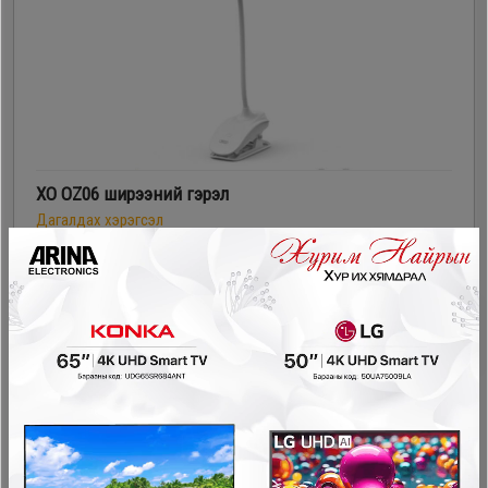
XO OZ06 ширээний гэрэл
Дагалдах хэрэгсэл
30,000₮
20,000₮
- 8,000₮