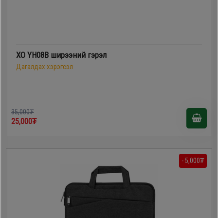
XO YH08B ширээний гэрэл
Дагалдах хэрэгсэл
35,000₮
25,000₮
- 5,000₮