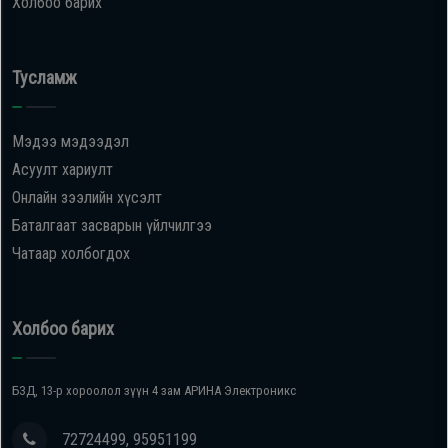
Холбоо барих
Тусламж
Мэдээ мэдээдэл
Асуулт хариулт
Онлайн зээлийн хүсэлт
Баталгаат засварын үйлчилгээ
Чатаар холбогдох
Холбоо барих
БЗД, 13-р хороолол зүүн 4 зам АРИНА Электроникс
72724499, 95951199