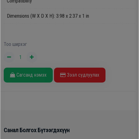
Compatibility
Дагалдах
хэрэгсэл
Dimensions (W X D X H): 3.98 x 2.37 x 1 in
Тоо ширхэг
Сагсанд нэмэх
Зээл судлуулах
Санал Болгох Бүтээгдэхүүн