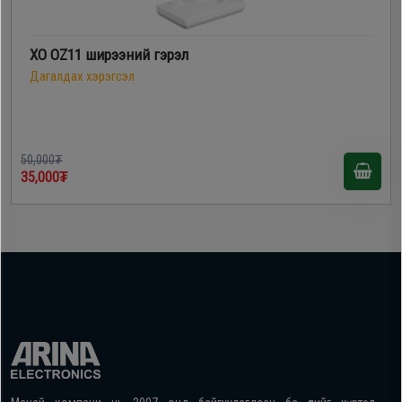
XO OZ11 ширээний гэрэл
Дагалдах хэрэгсэл
50,000₮
35,000₮