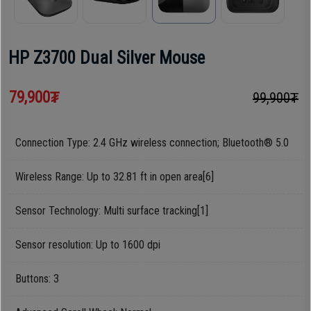
шүүгээ
Хөргөгч,
Хөлдөөгч
HP Z3700 Dual Silver Mouse
Тавилга
Плитк,
79,900₮
99,900₮
Эйр
Шарах
кондишн
шүүгээ
Connection Type: 2.4 GHz wireless connection; Bluetooth® 5.0
ГАР
Wireless Range: Up to 32.81 ft in open area[6]
Тавилга
УТАС
Sensor Technology: Multi surface tracking[1]
Эйр
Sensor resolution: Up to 1600 dpi
Apple
кондишн
Buttons: 3
Samsung