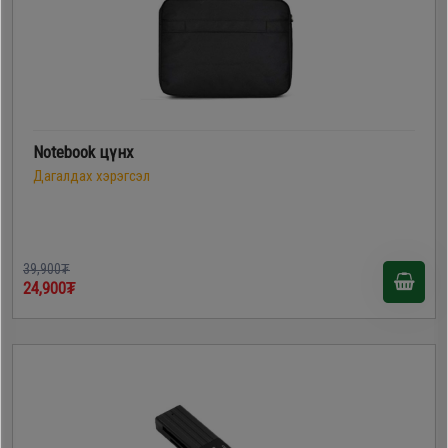
Notebook цүнх
Дагалдах хэрэгсэл
39,900₮
24,900₮