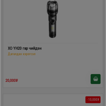
XO YH20 гар чийдэн
Дагалдах хэрэгсэл
20,000₮
- 10,000₮