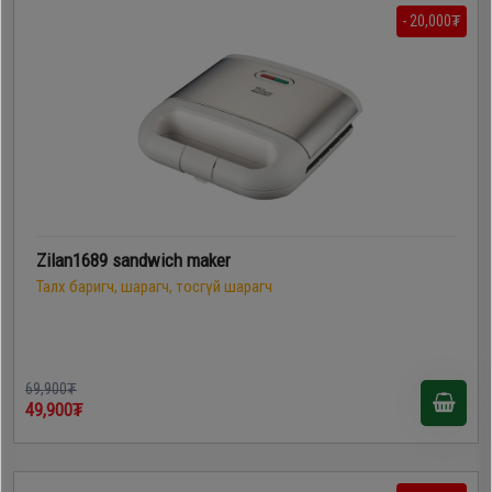
- 20,000₮
Zilan1689 sandwich maker
Талх баригч, шарагч, тосгүй шарагч
69,900₮
49,900₮