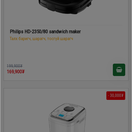
Philips HD-2350/80 sandwich maker
Талх баригч, шарагч, тосгүй шарагч
199,900₮
169,900₮
- 30,000₮