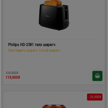
Philips HD-2581 талх шарагч
Талх баригч, шарагч, тосгүй шарагч
159,900₮
119,900₮
- 35,000₮