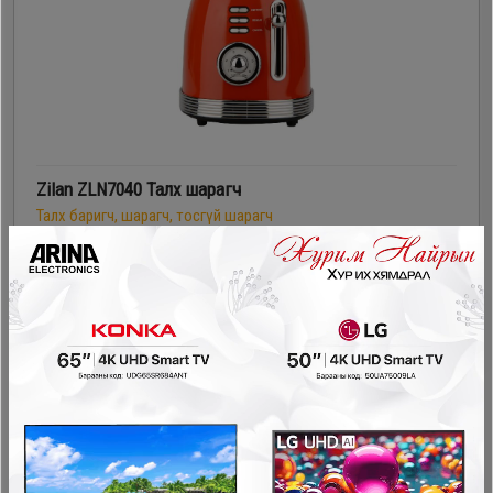
Zilan ZLN7040 Талх шарагч
Талх баригч, шарагч, тосгүй шарагч
159,900₮
124,900₮
- 30,000₮