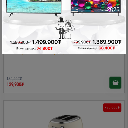
Zilan 8009 тосгүй шарагч
Талх баригч, шарагч, тосгүй шарагч
159,900₮
129,900₮
- 30,000₮