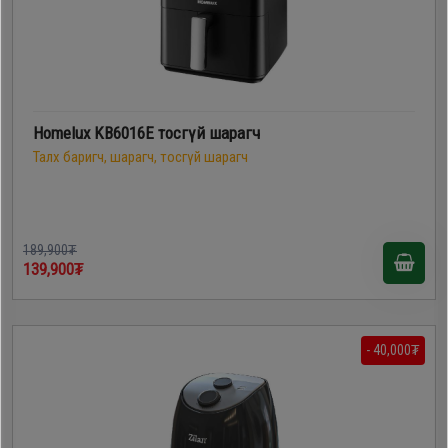
Homelux KB6016E тосгүй шарагч
Талх баригч, шарагч, тосгүй шарагч
189,900₮
139,900₮
- 40,000₮