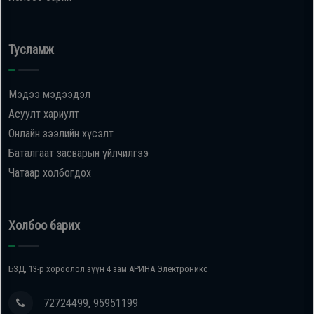
Тусламж
Мэдээ мэдээдэл
Асуулт хариулт
Онлайн зээлийн хүсэлт
Баталгаат засварын үйлчилгээ
Чатаар холбогдох
Холбоо барих
БЗД, 13-р хороолол зүүн 4 зам АРИНА Электроникс
72724499, 95951199