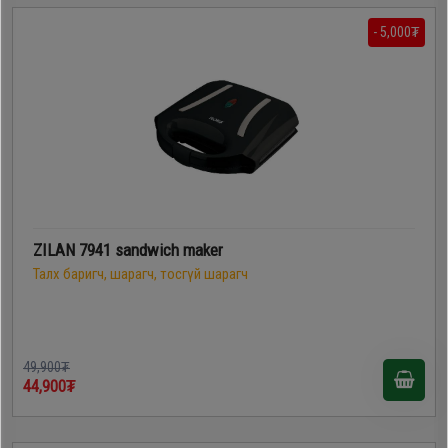
- 5,000₮
ZILAN 7941 sandwich maker
Талх баригч, шарагч, тосгүй шарагч
49,900₮
44,900₮