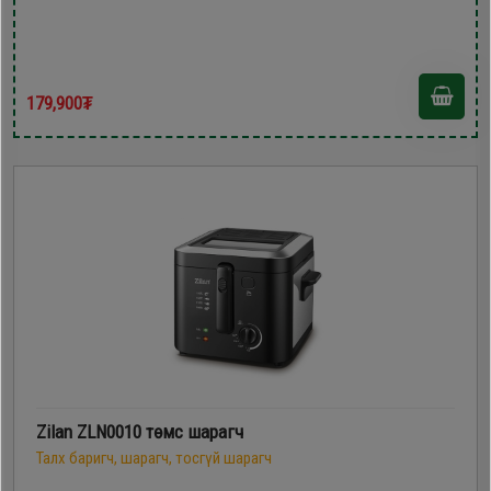
179,900₮
Zilan ZLN0010 төмс шарагч
Талх баригч, шарагч, тосгүй шарагч