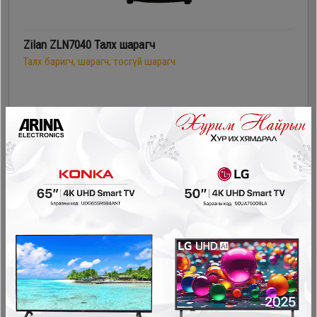
Zilan ZLN7040 Талх шарагч
Талх баригч, шарагч, тосгүй шарагч
159,900₮
124,900₮