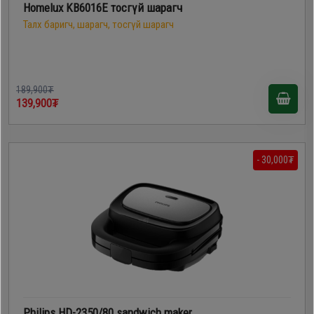
Homelux KB6016E тосгүй шарагч
Талх баригч, шарагч, тосгүй шарагч
189,900₮
139,900₮
- 30,000₮
Philips HD-2350/80 sandwich maker