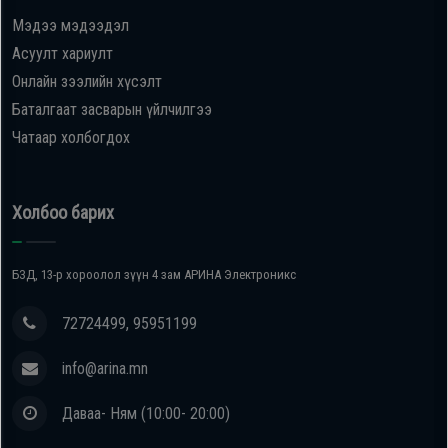
Мэдээ мэдээдэл
Асуулт хариулт
Онлайн зээлийн хүсэлт
Баталгаат засварын үйлчилгээ
Чатаар холбогдох
Холбоо барих
БЗД, 13-р хороолол зүүн 4 зам АРИНА Электроникс
72724499, 95951199
info@arina.mn
Даваа- Ням (10:00- 20:00)