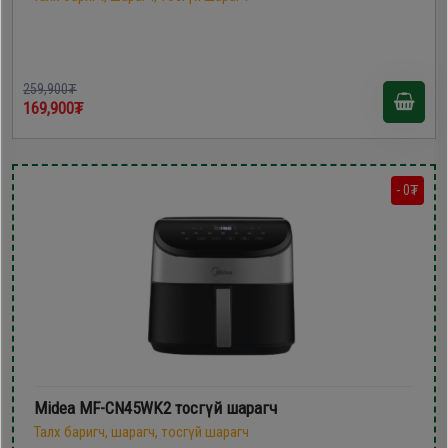
259,900₮
169,900₮
- 0₮
Midea MF-CN45WK2 тосгүй шарагч
Талх баригч, шарагч, тосгүй шарагч