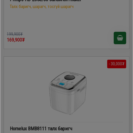
Талх баригч, шарагч, тосгүй шарагч
199,900₮
169,900₮
- 30,000₮
Homelux BMB8111 талх баригч