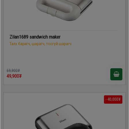
Zilan1689 sandwich maker
Талх баригч, шарагч, тосгүй шарагч
69,900₮
49,900₮
- 40,000₮