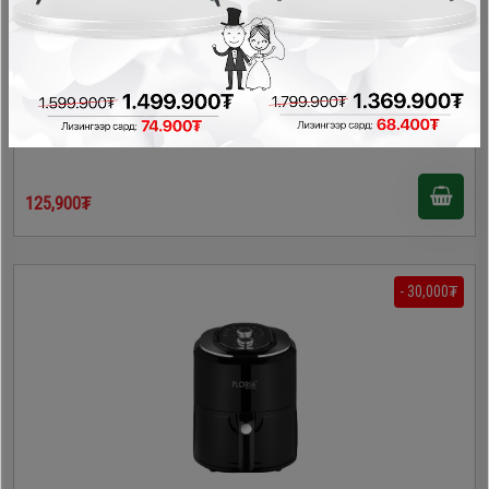
Zilan 1819 төмс шарагч
Талх баригч, шарагч, тосгүй шарагч
125,900₮
- 30,000₮