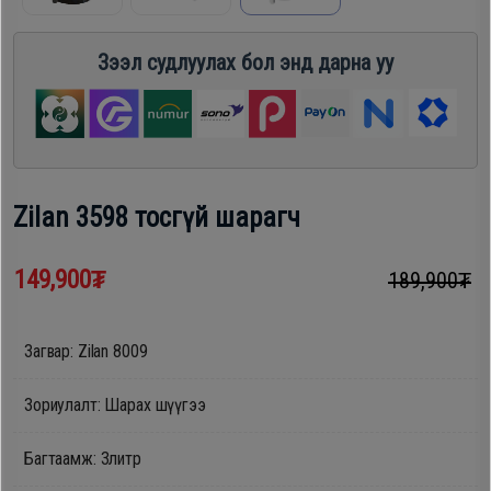
шүүгээ
Хөргөгч,
Хөлдөөгч
Зээл судлуулах бол энд дарна уу
Тавилга
Плитк,
Эйр
Шарах
кондишн
шүүгээ
Zilan 3598 тосгүй шарагч
ГАР
149,900₮
189,900₮
Тавилга
УТАС
Загвар: Zilan 8009
Эйр
Apple
Зориулалт: Шарах шүүгээ
кондишн
Багтаамж: 3литр
Samsung