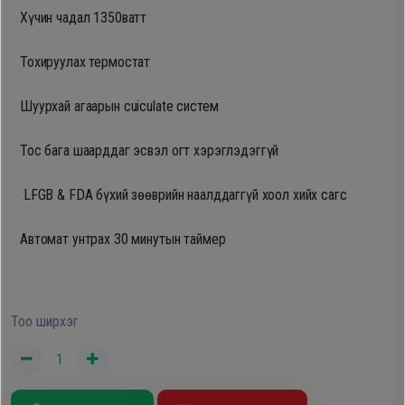
Хүчин чадал 1350ватт
Oppo
Тохируулах термостат
Mi
Шуурхай агаарын cuiculate систем
Infinix
Тос бага шаарддаг эсвэл огт хэрэглэдэггүй
Huawei
LFGB & FDA бүхий зөөврийн наалддаггүй хоол хийх сагс
Автомат унтрах 30 минутын таймер
Tablet
Ухаалаг
Цаг
Тоо ширхэг
Чихэвч