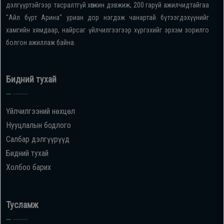
дэлгүүртэйгээр тасралтгүй хөгжин дэвжиж, 200 гаруй ажилчидтайгаа
"Айл бүрт Арина" уриан дор нэгдэж чанартай бүтээгдэхүүнийг
хамгийн хямдаар, найрсаг үйлчилгээгээр хүргэхийг эрхэм зорилго
болгон ажиллаж байна.
Бидний тухай
Үйлчилгээний нөхцөл
Нууцлалын бодлого
Салбар дэлгүүрүүд
Бидний тухай
Холбоо барих
Тусламж