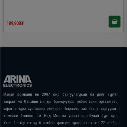
189,900₮
Манай компани нь 2007 онд байгуулагдсан ба өдийг хүртэл
тасралтгүй Дэлхийн шилдэг брэндүүдийг албан ёсны эрхтэйгээр,
хэрэглэгчдээ хүргэсээр электрон барааны зах зээлд тэргүүлэгч
компани болсон юм. Бид Монгол улсын өнцөг булан бүрт хүрч
Улаанбаатар хотод 6 салбар дэлгүүр, хөдөө орон нутагт 22 салбар