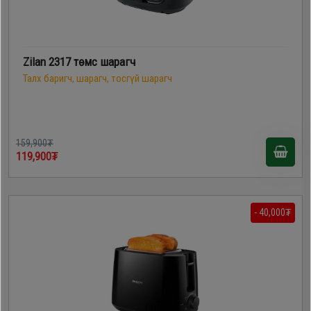
Zilan 2317 төмс шарагч
Талх баригч, шарагч, тосгүй шарагч
159,900₮
119,900₮
- 40,000₮