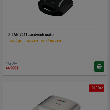
ZILAN 7941 sandwich maker
Талх баригч, шарагч, тосгүй шарагч
49,900₮
44,900₮
- 20,000₮