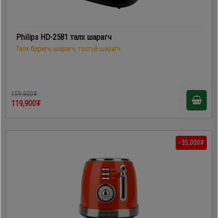
Philips HD-2581 талх шарагч
Талх баригч, шарагч, тосгүй шарагч
159,900₮
119,900₮
- 35,000₮