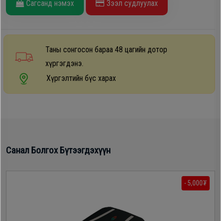
Сагсанд нэмэх
Зээл судлуулах
Дагалдах
хэрэгсэл
Таны сонгосон бараа 48 цагийн дотор
хүргэгдэнэ.
Хүргэлтийн бүс харах
Санал Болгох Бүтээгдэхүүн
- 5,000₮