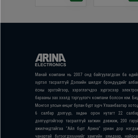
Манай компани нь 2007 онд байгуулагдсан ба өдий
хүртэл тасралтгүй Дэлхийн шилдэг брэндүүдийг алба
ёсны эрхтэйгээр, хэрэглэгчдээ хүргэсээр электро
барааны зах зээлд тэргүүлэгч компани болсон юм. Би
Монгол улсын өнцөг булан бүрт хүрч Улаанбаатар хото
6 салбар дэлгүүр, хөдөө орон нутагт 22 салба
дэлгүүртэйгээр тасралтгүй хөгжин дэвжиж, 200 гару
ажилчидтайгаа "Айл бүрт Арина" уриан дор нэгдэ
чанартай бүтээгдэхүүнийг хамгийн хямдаар, найрса