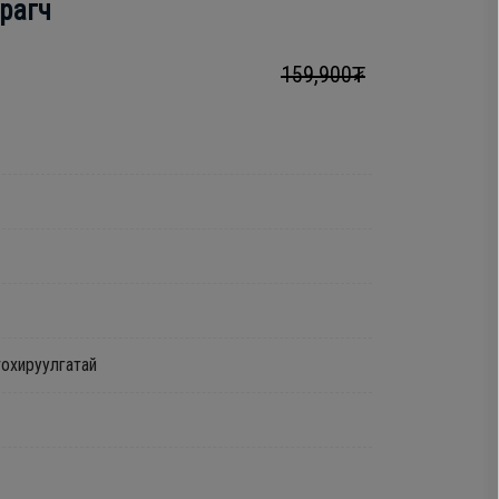
арагч
159,900₮
тохируулгатай