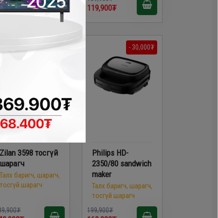
19,900₮
119,900₮
- 40,000₮
- 30,000₮
Zilan 3598 тосгүй
Philips HD-
шарагч
2350/80 sandwich
maker
Талх баригч, шарагч,
тосгүй шарагч
Талх баригч, шарагч,
тосгүй шарагч
89,900₮
199,900₮