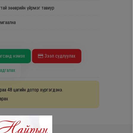
тай зөөврийн үйрмэг тавиур
амгаална
агсанд нэмэх
Зээл судлуулах
адгалах
раа 48 цагийн дотор хүргэгдэнэ.
арах