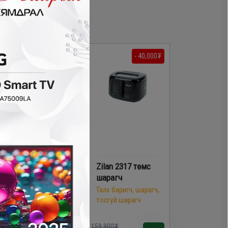
- 40,000₮
- 40,000₮
Philips HD-2581
Zilan 2317 төмс
талх шарагч
шарагч
Талх баригч, шарагч,
Талх баригч, шарагч,
тосгүй шарагч
тосгүй шарагч
59,900₮
159,900₮