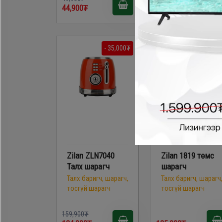
44,900₮
49,900₮
- 35,000₮
Zilan ZLN7040
Zilan 1819 төмс
Талх шарагч
шарагч
Талх баригч, шарагч,
Талх баригч, шарагч
тосгүй шарагч
тосгүй шарагч
159,900₮