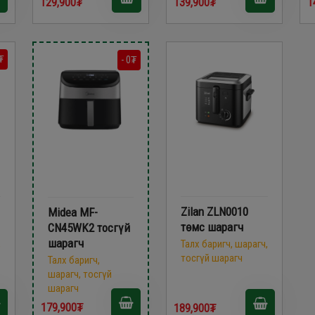
129,900₮
139,900₮
1
₮
- 0₮
Zilan ZLN0010
Midea MF-
төмс шарагч
CN45WK2 тосгүй
шарагч
,
Талх баригч, шарагч,
тосгүй шарагч
Талх баригч,
шарагч, тосгүй
шарагч
179,900₮
189,900₮