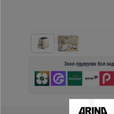
Хөргөгч,
Хөлдөөгч
Плитк,
Шарах
шүүгээ
Зээл судлуулах бол энд
Тавилга
Эйр
кондишн