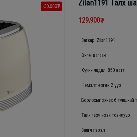
Zilan1191 Талх ш
-30,000₮
129,900₮
Загвар: Zilan1191
Өнгө: цагаан
Хүчин чадал: 850 ватт
Нэмэлт өргөн 2 үүр
Борлохыг хянах 6 түвшний 
Талх гарч ирэх товчлуур
Заагч гэрэл