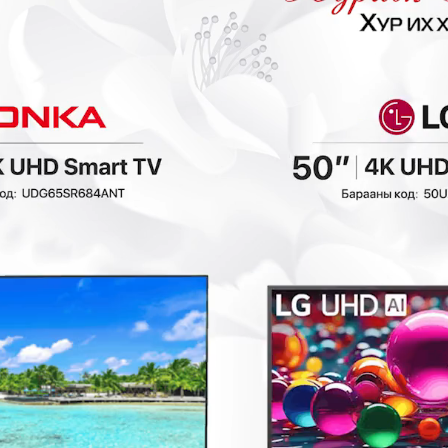
₮
- 40,000₮
- 30,000₮
Zilan3932 5in1
Zilan2690 Талх
sandwich maker
шарагч
,
Талх баригч, шарагч,
Талх баригч, шарагч,
тосгүй шарагч
тосгүй шарагч
149,900₮
139,900₮
1