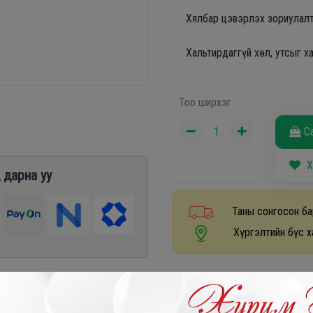
Хялбар цэвэрлэх зориулалт
Хальтирдаггүй хөл, утсыг х
Тоо ширхэг
С
Х
 дарна уу
Таны сонгосон ба
Хүргэлтийн бүс х