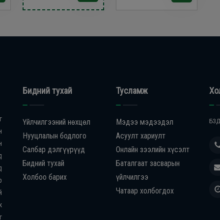
Бидний тухай
Тусламж
Хо
г
Үйлчилгээний нөхцөл
Мэдээ мэдээдэл
БЗД
н
Нууцлалын бодлого
Асуулт хариулт
н
Салбар дэлгүүрүүд
Онлайн зээлийн хүсэлт
д
Бидний тухай
Баталгаат засварын
д
Холбоо барих
үйлчилгээ
р
Чатаар холбогдох
й
ж
г