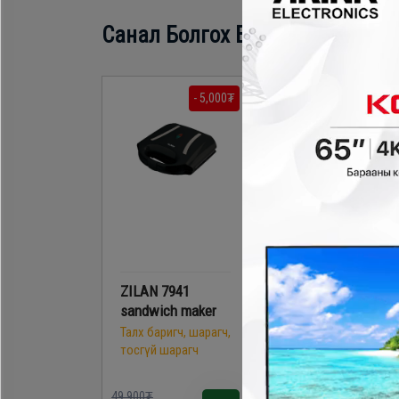
Санал Болгох Бүтээгдэхүүн
- 5,000₮
- 20,000
ZILAN 7941
Zilan1689
sandwich maker
sandwich maker
Талх баригч, шарагч,
Талх баригч, шарагч
тосгүй шарагч
тосгүй шарагч
49,900₮
69,900₮