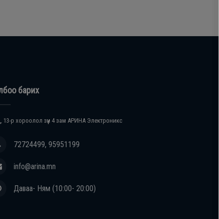
лбоо барих
, 13-р хороолол зүүн 4 зам АРИНА Электроникс
72724499, 95951199
info@arina.mn
Даваа- Ням (10:00- 20:00)