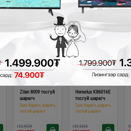
109,900₮
109,900₮
1
- 30,000₮
- 50,000₮
Zilan 8009 тосгүй
Homelux KB6016E
шарагч
тосгүй шарагч
,
Талх баригч, шарагч,
Талх баригч, шарагч,
тосгүй шарагч
тосгүй шарагч
159,900₮
189,900₮
1