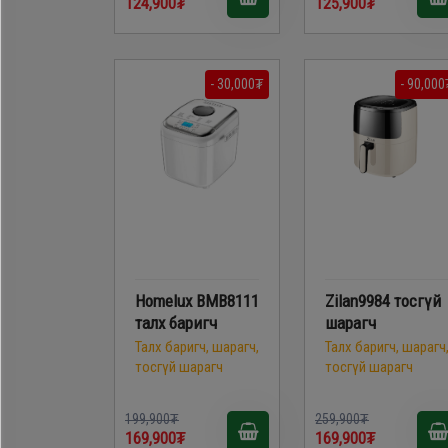
124,900₮
125,900₮
- 30,000₮
- 90,000
Homelux BMB8111
Zilan9984 тосгүй
талх баригч
шарагч
Талх баригч, шарагч,
Талх баригч, шарагч
тосгүй шарагч
тосгүй шарагч
199,900₮
259,900₮
169,900₮
169,900₮