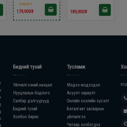
шарагч
179,900₮
189,900₮
Бидний тухай
Тусламж
Хо
г
Үйлчилгээний нөхцөл
Мэдээ мэдээдэл
БЗД
н
Нууцлалын бодлого
Асуулт хариулт
н
Салбар дэлгүүрүүд
Онлайн зээлийн хүсэлт
д
Бидний тухай
Баталгаат засварын
д
Холбоо барих
үйлчилгээ
р
Чатаар холбогдох
й