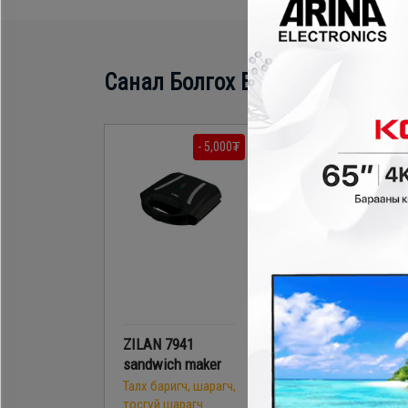
Санал Болгох Бүтээгдэхүүн
- 5,000₮
- 20,000
ZILAN 7941
Zilan1689
sandwich maker
sandwich maker
Талх баригч, шарагч,
Талх баригч, шарагч
тосгүй шарагч
тосгүй шарагч