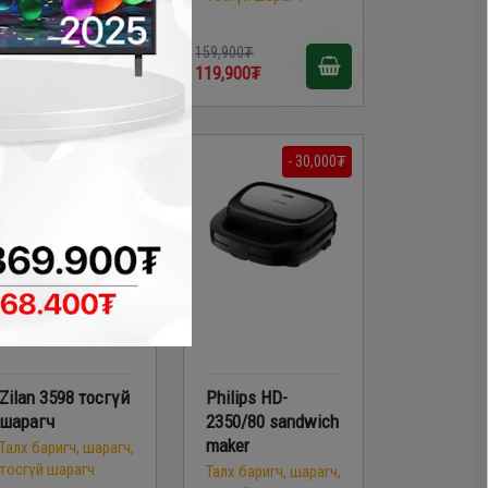
59,900₮
159,900₮
19,900₮
119,900₮
- 40,000₮
- 30,000₮
Zilan 3598 тосгүй
Philips HD-
шарагч
2350/80 sandwich
maker
Талх баригч, шарагч,
тосгүй шарагч
Талх баригч, шарагч,