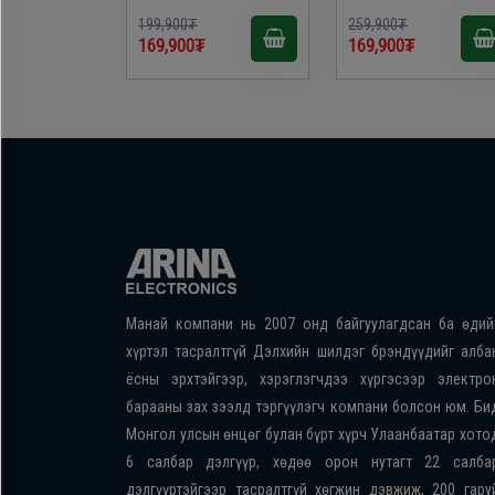
199,900₮
259,900₮
169,900₮
169,900₮
Манай компани нь 2007 онд байгуулагдсан ба өдий
хүртэл тасралтгүй Дэлхийн шилдэг брэндүүдийг алба
ёсны эрхтэйгээр, хэрэглэгчдээ хүргэсээр электро
барааны зах зээлд тэргүүлэгч компани болсон юм. Би
Монгол улсын өнцөг булан бүрт хүрч Улаанбаатар хото
6 салбар дэлгүүр, хөдөө орон нутагт 22 салба
дэлгүүртэйгээр тасралтгүй хөгжин дэвжиж, 200 гару