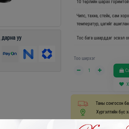
10 төрлийн шарах горимтой
Чипс, тахиа, стейк, сам хор
температур, цагийг ашигла
 дарна уу
Тос бага шаарддаг эсвэл о
Тоо ширхэг
С
Х
Таны сонгосон ба
Хүргэлтийн бүс х