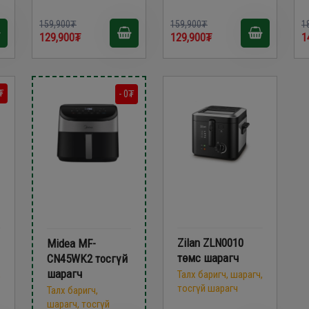
159,900₮
159,900₮
1
129,900₮
129,900₮
1
₮
- 0₮
Zilan ZLN0010
Midea MF-
төмс шарагч
CN45WK2 тосгүй
шарагч
,
Талх баригч, шарагч,
тосгүй шарагч
Талх баригч,
шарагч, тосгүй