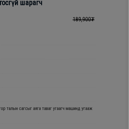
тосгүй шарагч
189,900₮
ор талын сагсыг аяга таваг угаагч машинд угааж