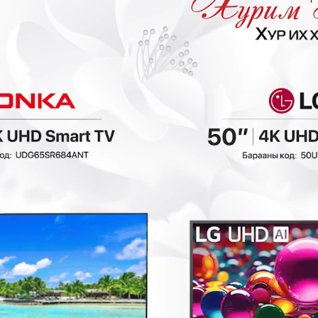
₮
- 40,000₮
- 30,000₮
Zilan3932 5in1
Zilan2690 Талх
sandwich maker
шарагч
,
Талх баригч, шарагч,
Талх баригч, шарагч,
тосгүй шарагч
тосгүй шарагч