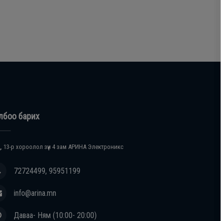
лбоо барих
, 13-р хороолол зүүн 4 зам АРИНА Электроникс
72724499, 95951199
info@arina.mn
Даваа- Ням (10:00- 20:00)