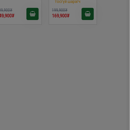
тосгүй шарагч
89,900₮
199,900₮
49,900₮
169,900₮