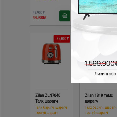
49,900₮
69,900₮
44,900₮
49,900₮
- 35,000₮
Zilan ZLN7040
Zilan 1819 төмс
Талх шарагч
шарагч
Талх баригч, шарагч,
Талх баригч, шарагч
тосгүй шарагч
тосгүй шарагч