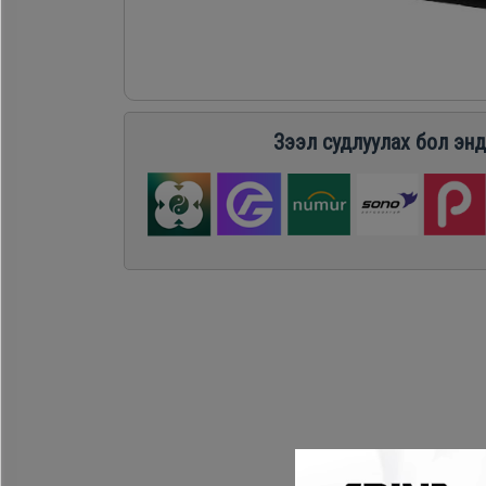
Хөргөгч,
Хөлдөөгч
Плитк,
Зээл судлуулах бол энд
Шарах
шүүгээ
Тавилга
Эйр
кондишн