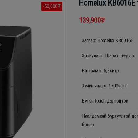
Homelux KB6016E 
-50,000₮
139,900₮
Загвар: Homelux KB6016E
Зориулалт: Шарах шүүгээ
Багтаамж: 5,5литр
Хүчин чадал: 1700ватт
Бүтэн touch дэлгэцтэй
Наалдамхай бүрхүүлтэй дот
болно