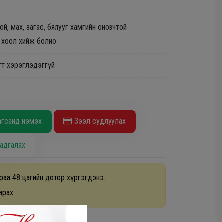
хой, мах, загас, бялууг хамгийн оновчтой
н хоол хийж болно
гт хэрэглэдэггүй
агсанд нэмэх
Зээл судлуулах
адгалах
раа 48 цагийн дотор хүргэгдэнэ.
арах