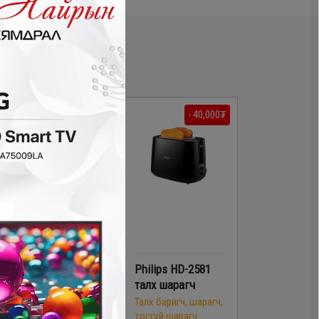
- 40,000₮
- 40,000₮
Zilan 2317 төмс
Philips HD-2581
шарагч
талх шарагч
Талх баригч, шарагч,
Талх баригч, шарагч,
тосгүй шарагч
тосгүй шарагч