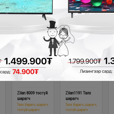
149,900₮
139,900₮
1
109,900₮
109,900₮
1
- 30,000₮
- 30,000₮
Zilan 8009 тосгүй
Zilan1191 Талх
шарагч
шарагч
,
Талх баригч, шарагч,
Талх баригч, шарагч,
тосгүй шарагч
тосгүй шарагч