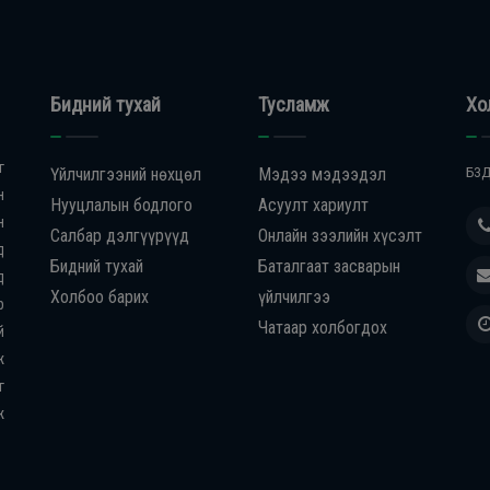
Бидний тухай
Тусламж
Хо
г
Үйлчилгээний нөхцөл
Мэдээ мэдээдэл
БЗД
н
Нууцлалын бодлого
Асуулт хариулт
н
Салбар дэлгүүрүүд
Онлайн зээлийн хүсэлт
д
Бидний тухай
Баталгаат засварын
д
Холбоо барих
үйлчилгээ
р
Чатаар холбогдох
й
ж
г
ж