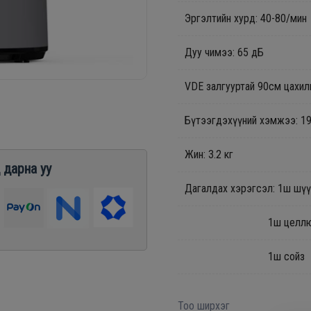
Эргэлтийн хурд: 40-80/мин
Дуу чимээ: 65 дБ
VDE залгууртай 90см цахил
Бүтээгдэхүүний хэмжээ: 1
Жин: 3.2 кг
 дарна уу
Дагалдах хэрэгсэл: 1ш шүү
1ш целлюлозы
1ш сойз
Тоо ширхэг