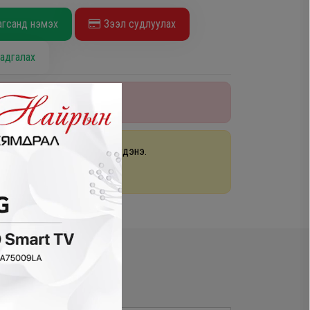
агсанд нэмэх
Зээл судлуулах
адгалах
лбарт үлдэгдэлтэй
раа 48 цагийн дотор хүргэгдэнэ.
арах