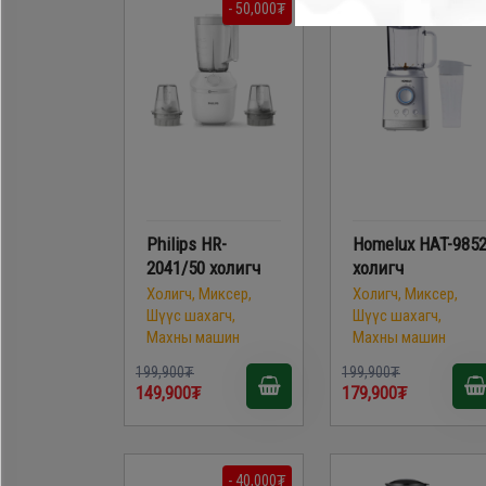
- 50,000₮
- 20,000
Philips HR-
Homelux HAT-985
2041/50 холигч
холигч
Холигч, Миксер,
Холигч, Миксер,
Шүүс шахагч,
Шүүс шахагч,
Махны машин
Махны машин
199,900₮
199,900₮
149,900₮
179,900₮
- 40,000₮