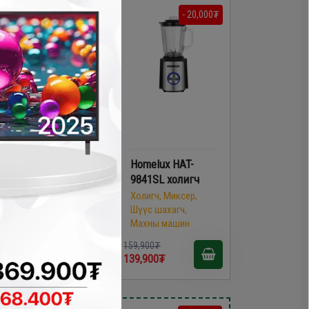
- 40,000₮
- 20,000₮
Philips HR-
Homelux HAT-
2520/01 гар
9841SL холигч
холигч
Холигч, Миксер,
Шүүс шахагч,
Холигч, Миксер,
Махны машин
Шүүс шахагч,
Махны машин
39,900₮
159,900₮
9,900₮
139,900₮