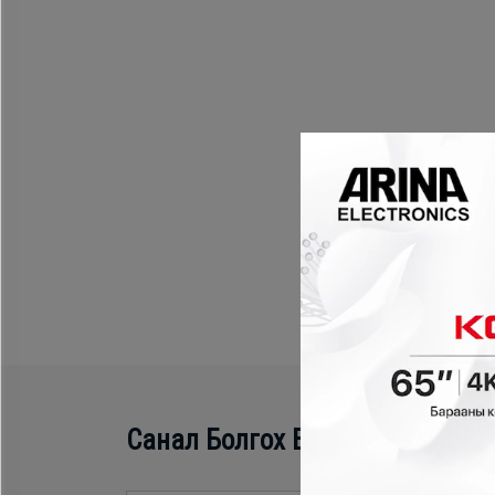
Санал Болгох Бүтээгдэхүүн