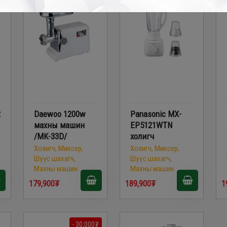
₮
2
Daewoo 1200w
Panasonic MX-
махны машин
EP5121WTN
/MK-33D/
холигч
Холигч, Миксер,
Холигч, Миксер,
Шүүс шахагч,
Шүүс шахагч,
Махны машин
Махны машин
179,900₮
189,900₮
1
- 30,000₮