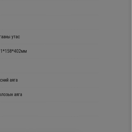
гааны утас
91*158*402мм
сний аяга
н аяга