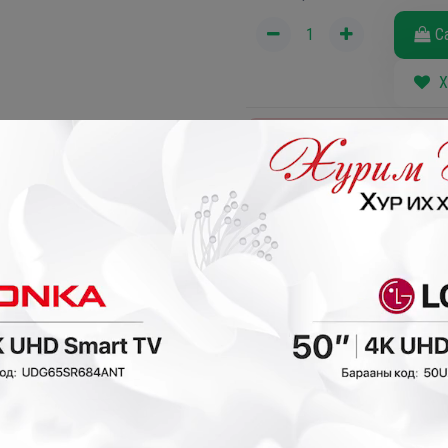
С
Х
Зөвхөн хөдөө орон нутаг са
Таны сонгосон ба
Хүргэлтийн бүс х