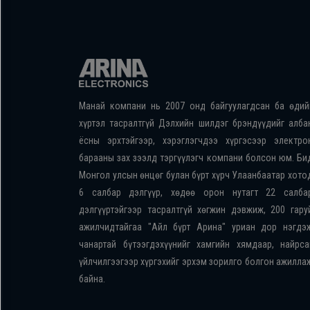
Манай компани нь 2007 онд байгуулагдсан ба өдий
хүртэл тасралтгүй Дэлхийн шилдэг брэндүүдийг алба
ёсны эрхтэйгээр, хэрэглэгчдээ хүргэсээр электро
барааны зах зээлд тэргүүлэгч компани болсон юм. Би
Монгол улсын өнцөг булан бүрт хүрч Улаанбаатар хото
6 салбар дэлгүүр, хөдөө орон нутагт 22 салба
дэлгүүртэйгээр тасралтгүй хөгжин дэвжиж, 200 гару
ажилчидтайгаа "Айл бүрт Арина" уриан дор нэгдэ
чанартай бүтээгдэхүүнийг хамгийн хямдаар, найрса
үйлчилгээгээр хүргэхийг эрхэм зорилго болгон ажилла
байна.