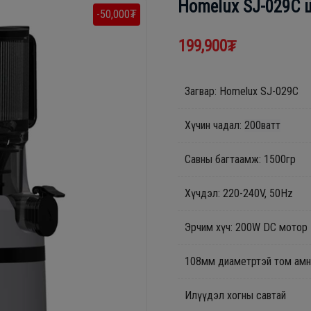
Homelux SJ-029C 
-50,000₮
199,900₮
Загвар: Homelux SJ-029C
Хүчин чадал:
200ватт
Савны багтаамж: 1500гр
Хүчдэл: 220-240V, 50Hz
Эрчим хүч: 200W DC мотор
108мм диаметртэй том амн
Илүүдэл хогны савтай