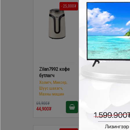
- 25,000₮
- 20,000
Zilan7992 кофе
Zilan8013 кофе
бутлагч
бутлагч
Холигч, Миксер,
Холигч, Миксер,
Шүүс шахагч,
Шүүс шахагч,
Махны машин
Махны машин
69,900₮
69,900₮
44,900₮
49,900₮