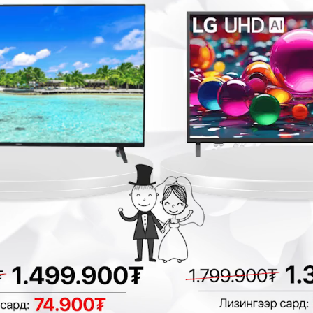
₮
Хутга ирлэгч /No
Midea MJ-
brand-H1234/
BL6013W4 холигч
Холигч, Миксер,
Холигч, Миксер,
Шүүс шахагч,
Шүүс шахагч,
Махны машин
Махны машин
1
79,900₮
99,900₮
9