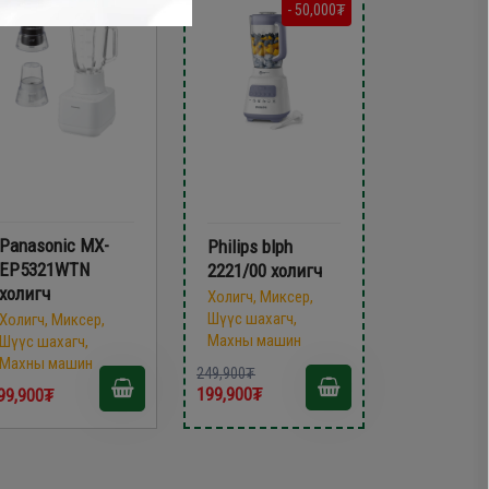
- 50,000₮
Panasonic MX-
Philips blph
EP5321WTN
2221/00 холигч
холигч
Холигч, Миксер,
Шүүс шахагч,
Холигч, Миксер,
Махны машин
Шүүс шахагч,
Махны машин
249,900₮
199,900₮
99,900₮