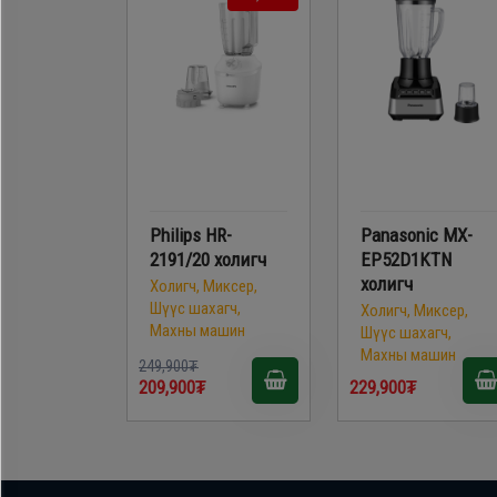
Philips HR-
Panasonic MX-
2191/20 холигч
EP52D1KTN
холигч
Холигч, Миксер,
Шүүс шахагч,
Холигч, Миксер,
Махны машин
Шүүс шахагч,
Махны машин
249,900₮
209,900₮
229,900₮