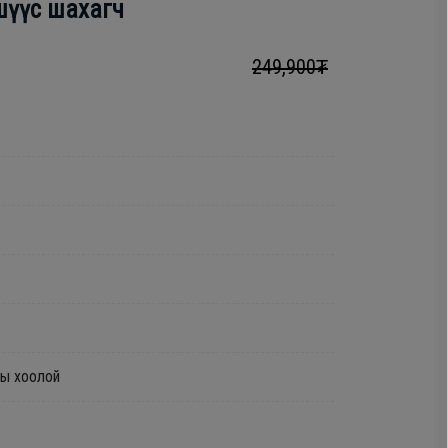
шүүс шахагч
249,900₮
ы хоолой