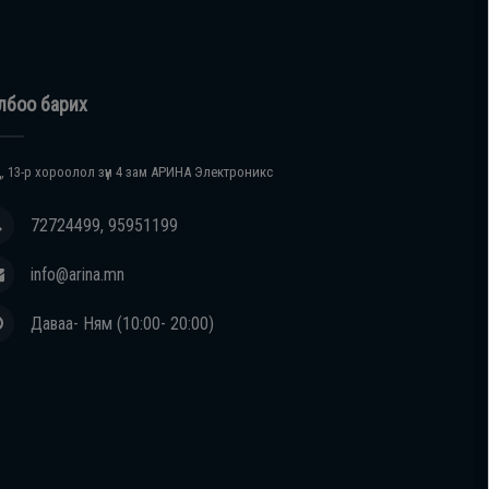
лбоо барих
, 13-р хороолол зүүн 4 зам АРИНА Электроникс
72724499, 95951199
info@arina.mn
Даваа- Ням (10:00- 20:00)