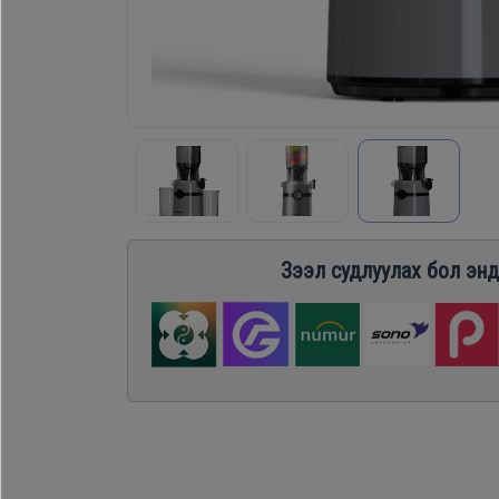
Хөргөгч,
Хөлдөөгч
Плитк,
Шарах
шүүгээ
Зээл судлуулах бол энд
Тавилга
Эйр
кондишн