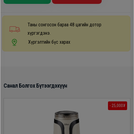
Дагалдах
хэрэгсэл
Таны сонгосон бараа 48 цагийн дотор
хүргэгдэнэ.
Хүргэлтийн бүс харах
Санал Болгох Бүтээгдэхүүн
- 25,000₮