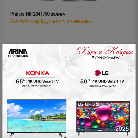
Philips HR-2041/50 холигч
Холигч, Миксер, Шүүс шахагч, Махны машин
199,900₮
149,900₮
- 20,000₮