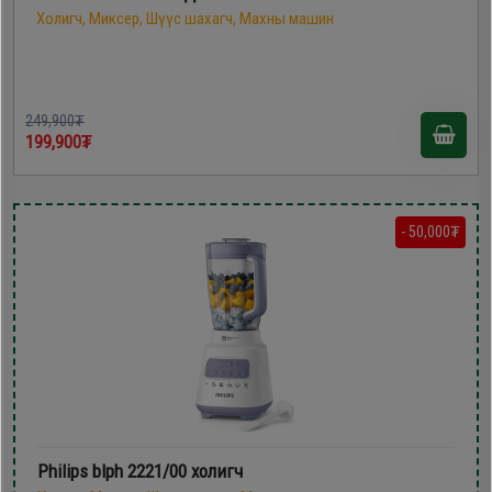
Холигч, Миксер, Шүүс шахагч, Махны машин
249,900₮
199,900₮
- 50,000₮
Philips blph 2221/00 холигч