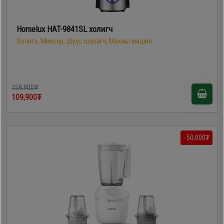
Homelux HAT-9841SL холигч
Холигч, Миксер, Шүүс шахагч, Махны машин
159,900₮
109,900₮
- 50,000₮