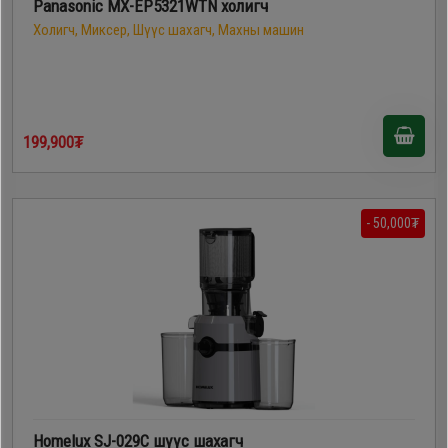
Panasonic MX-EP5321WTN холигч
Холигч, Миксер, Шүүс шахагч, Махны машин
199,900₮
- 50,000₮
Homelux SJ-029C шүүс шахагч