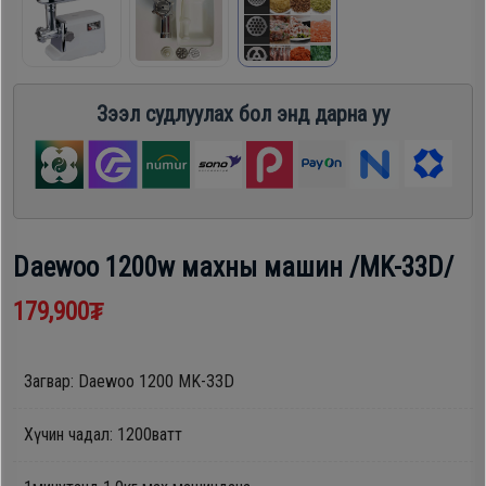
шүүгээ
Хөргөгч,
Хөлдөөгч
Тавилга
Зээл судлуулах бол энд дарна уу
Плитк,
Эйр
Шарах
кондишн
шүүгээ
Daewoo 1200w махны машин /MK-33D/
ГАР
Тавилга
УТАС
179,900₮
Эйр
Загвар: Daewoo 1200 MK-33D
Apple
кондишн
Хүчин чадал: 1200ватт
Samsung