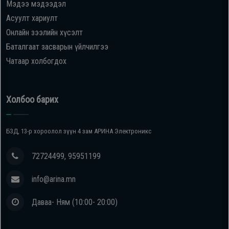
Мэдээ мэдээдэл
Асуулт хариулт
Онлайн зээлийн хүсэлт
Баталгаат засварын үйлчилгээ
Чатаар холбогдох
Холбоо барих
БЗД, 13-р хороолол зүүн 4 зам АРИНА Электроникс
72724499, 95951199
info@arina.mn
Даваа- Ням (10:00- 20:00)