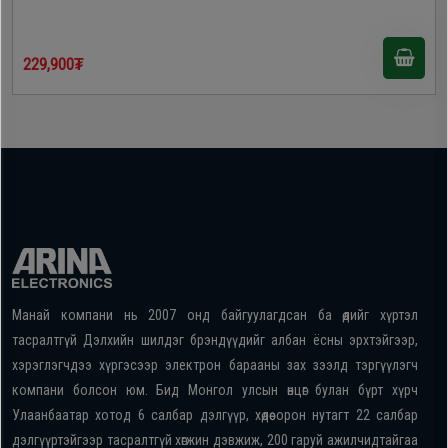
229,900₮
Манай компани нь 2007 онд байгуулагдсан ба өдийг хүртэл
тасралтгүй Дэлхийн шилдэг брэндүүдийг албан ёсны эрхтэйгээр,
хэрэглэгчдээ хүргэсээр электрон барааны зах зээлд тэргүүлэгч
компани болсон юм. Бид Монгол улсын өнцөг булан бүрт хүрч
Улаанбаатар хотод 6 салбар дэлгүүр, хөдөө орон нутагт 22 салбар
дэлгүүртэйгээр тасралтгүй хөгжин дэвжиж, 200 гаруй ажилчидтайгаа