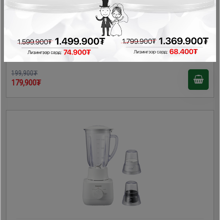
Homelux HAT-9852 холигч
Холигч, Миксер, Шүүс шахагч, Махны машин
199,900₮
179,900₮