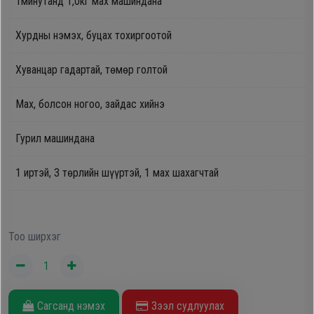
1минутанд 1,0кг мах машиндана
Oppo
Хурдны нэмэх, буцах тохиргоотой
Mi
Хуванцар гадартай, төмөр голтой
Infinix
Мах, болсон ногоо, зайдас хийнэ
Гурил машиндана
Huawei
1 иртэй, 3 төрлийн шүүртэй, 1 мах шахагчтай
Tablet
Ухаалаг
Тоо ширхэг
Цаг
Чихэвч
Сагсанд нэмэх
Зээл судлуулах