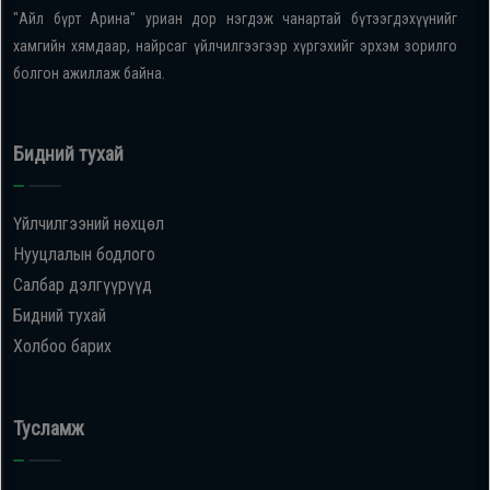
"Айл бүрт Арина" уриан дор нэгдэж чанартай бүтээгдэхүүнийг
хамгийн хямдаар, найрсаг үйлчилгээгээр хүргэхийг эрхэм зорилго
болгон ажиллаж байна.
Бидний тухай
Үйлчилгээний нөхцөл
Нууцлалын бодлого
Салбар дэлгүүрүүд
Бидний тухай
Холбоо барих
Тусламж