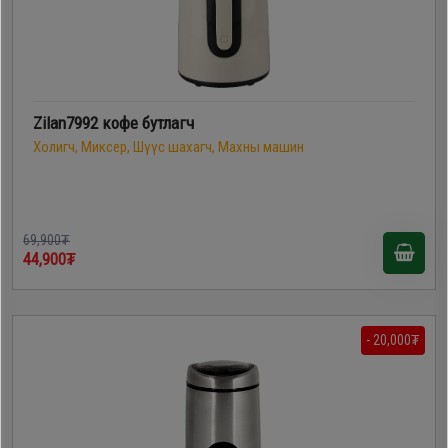
Zilan7992 кофе бутлагч
Холигч, Миксер, Шүүс шахагч, Махны машин
69,900₮
44,900₮
- 20,000₮