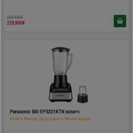
259,900₮
229,900₮
Panasonic MX-EP52D1KTN холигч
Холигч, Миксер, Шүүс шахагч, Махны машин